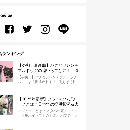
low us
気ランキング
【令和・最新版】パグとフレンチ
ブルドッグの違いってなに？～徹
底解説～
【事実！】パグとフレンチブルドッグ
って、よく間違われる！ 例えばそれ
は、愛ブヒとのお散歩中。 &...
【2025年最新】スタバのパプチ
ーノとは？日本での提供状況＆犬
同伴OK店舗一覧も紹介！
パプチーノとは？ スタバの裏メニュー
「犬用ホイップ」の正体 「パプチーノ
（Puppuccino）」とは、紙コッ...