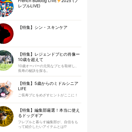
French Bulldog LIVE
2025 (フ
レブルLIVE)
【特集】シン・スキンケア
【特集】レジェンドブヒの肖像ー
10歳を超えて
10歳オーバーの元気なブヒを取材し、
長寿の秘訣を探る。
【特集】5歳からのミドルシニア
LIFE
ご長寿ブヒをめざすヒントがここに！
【特集】編集部厳選！本当に使え
るドッグギア
フレブルと暮らす編集部が、自信をも
って紹介したいアイテムとは!?