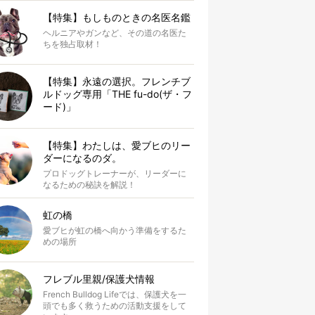
【特集】もしものときの名医名鑑
ヘルニアやガンなど、その道の名医た
ちを独占取材！
【特集】永遠の選択。フレンチブ
ルドッグ専用「THE fu-do(ザ・フ
ード)」
【特集】わたしは、愛ブヒのリー
ダーになるのダ。
プロドッグトレーナーが、リーダーに
なるための秘訣を解説！
虹の橋
愛ブヒが虹の橋へ向かう準備をするた
めの場所
フレブル里親/保護犬情報
French Bulldog Lifeでは、保護犬を一
頭でも多く救うための活動支援をして