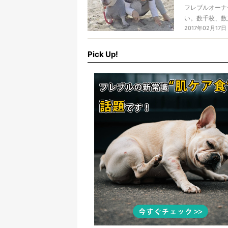
フレブルオーナ
い。数千枚、数
2017年02月17日
ーナーあるある
か自分が写って
今回は、Frenc
Pick Up!
紹介です！