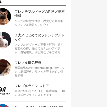
集
フレンチブルドッグの性格／基本
情報
からだの特徴や性格、歴史など基本的
なフレブル情報をご紹介！
子犬／はじめてのフレンチブルド
ッグ
フレブルビギナーの不安を解消！迎え
る前の心得、揃えておきたいアイテ
ム、自宅環境、接し方などをご紹介
フレブル病気辞典
獣医師監修のFrenchBulldogLifeオリジ
ナル病気辞典。愛ブヒを守るための情
報満載
フレブルライフ ストア
本当にいいものだけを、厳選紹介。FBL
の公式オンラインストアです