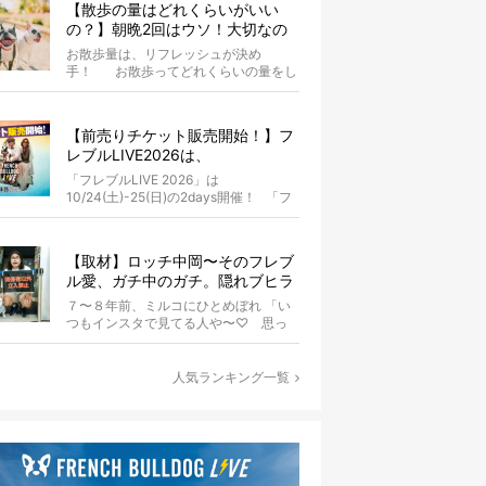
【散歩の量はどれくらいがいい
の？】朝晩2回はウソ！大切なの
は運動量より「リフレッシュ」〜
お散歩量は、リフレッシュが決め
お散歩にまつわる疑問FAQつき〜
手！ お散歩ってどれくらいの量をし
たらいいのか迷いませんか？ よ...
【前売りチケット販売開始！】フ
レブルLIVE2026は、
10/24(土)-25(日)開催！フレブル
「フレブルLIVE 2026」は
だらけのキャンプ・前夜祭・バス
10/24(土)-25(日)の2days開催！ 「フ
プランも新登場!?
レブルLIV...
【取材】ロッチ中岡〜そのフレブ
ル愛、ガチ中のガチ。隠れブヒラ
バーが語る、細かすぎる魅力と
７〜８年前、ミルコにひとめぼれ 「い
は〜【前編】
つもインスタで見てる人や〜♡ 思っ
てたより小さいなー」nicoを見た瞬
間、...
人気ランキング一覧