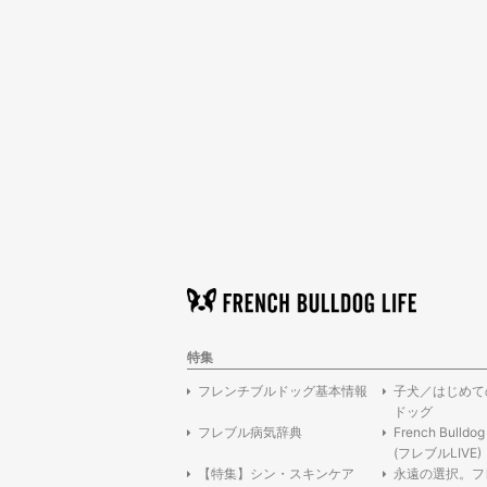
特集
フレンチブルドッグ基本情報
子犬／はじめて
ドッグ
フレブル病気辞典
French Bulldog
(フレブルLIVE)
【特集】シン・スキンケア
永遠の選択。フ