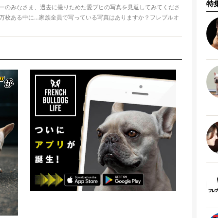
特
ーのみなさま、過去に撮りためた愛ブヒの写真を見返してみてくださ
万枚ある中に…家族全員で写っている写真はありますか？フレブルオ
のひとつ、愛ブヒの写真を撮ることに夢中になって、家族写真どころ
いない！なんてことも多いのでは。
h Bulldog Life超厳選「プロカメラマンたちの出張撮影サービス」をご