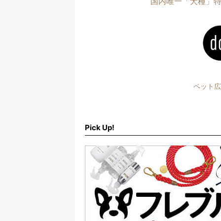
国内唯一「犬種」
ペット広
Pick Up!