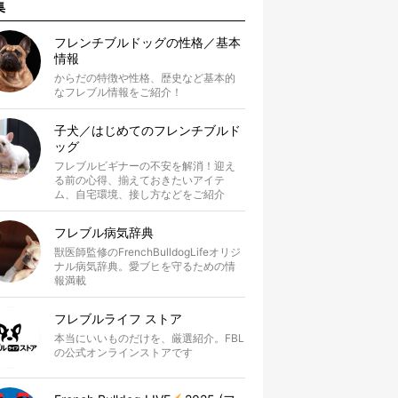
集
フレンチブルドッグの性格／基本
情報
からだの特徴や性格、歴史など基本的
なフレブル情報をご紹介！
子犬／はじめてのフレンチブルド
ッグ
フレブルビギナーの不安を解消！迎え
る前の心得、揃えておきたいアイテ
ム、自宅環境、接し方などをご紹介
フレブル病気辞典
獣医師監修のFrenchBulldogLifeオリジ
ナル病気辞典。愛ブヒを守るための情
報満載
フレブルライフ ストア
本当にいいものだけを、厳選紹介。FBL
の公式オンラインストアです