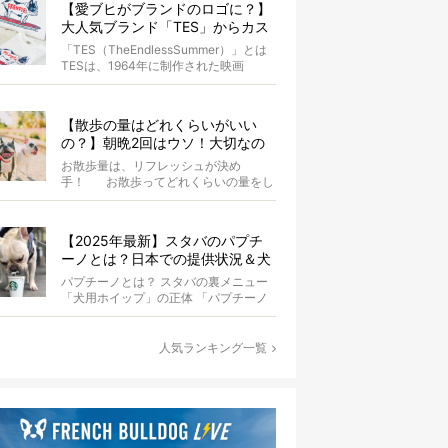
【愛ブヒがブランドのロゴに？】
大人気ブランド「TES」からカス
タムオーダーが誕生！
「TES（TheEndlessSummer）」とは
TESは、1964年に制作された映画
『The...
【散歩の量はどれくらいがいい
の？】朝晩2回はウソ！大切なの
は運動量より「リフレッシュ」〜
お散歩量は、リフレッシュが決め
お散歩にまつわる疑問FAQつき〜
手！ お散歩ってどれくらいの量をし
たらいいのか迷いませんか？ よ...
【2025年最新】スタバのパプチ
ーノとは？日本での提供状況＆犬
同伴OK店舗一覧も紹介！
パプチーノとは？ スタバの裏メニュー
「犬用ホイップ」の正体 「パプチーノ
（Puppuccino）」とは、紙コッ...
人気ランキング一覧