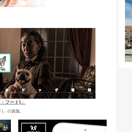
ザ・フード)」
ード)」の真髄。