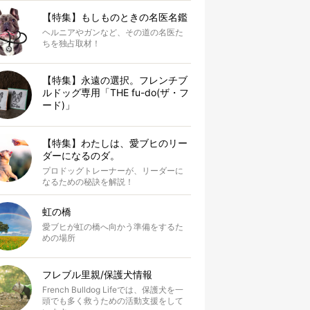
【特集】もしものときの名医名鑑
ヘルニアやガンなど、その道の名医た
ちを独占取材！
【特集】永遠の選択。フレンチブ
ルドッグ専用「THE fu-do(ザ・フ
ード)」
【特集】わたしは、愛ブヒのリー
ダーになるのダ。
プロドッグトレーナーが、リーダーに
なるための秘訣を解説！
虹の橋
愛ブヒが虹の橋へ向かう準備をするた
めの場所
フレブル里親/保護犬情報
French Bulldog Lifeでは、保護犬を一
頭でも多く救うための活動支援をして