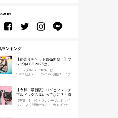
low us
気ランキング
【前売りチケット販売開始！】フ
レブルLIVE2026は、
10/24(土)-25(日)開催！フレブル
「フレブルLIVE 2026」は
だらけのキャンプ・前夜祭・バス
10/24(土)-25(日)の2days開催！ 「フ
プランも新登場!?
レブルLIV...
【令和・最新版】パグとフレンチ
ブルドッグの違いってなに？～徹
底解説～
【事実！】パグとフレンチブルドッグ
って、よく間違われる！ 例えばそれ
は、愛ブヒとのお散歩中。 &...