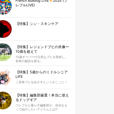
French Bulldog LIVE
2025 (フ
レブルLIVE)
【特集】シン・スキンケア
【特集】レジェンドブヒの肖像ー
10歳を超えて
10歳オーバーの元気なブヒを取材し、
長寿の秘訣を探る。
【特集】5歳からのミドルシニア
LIFE
ご長寿ブヒをめざすヒントがここに！
【特集】編集部厳選！本当に使え
るドッグギア
フレブルと暮らす編集部が、自信をも
って紹介したいアイテムとは!?