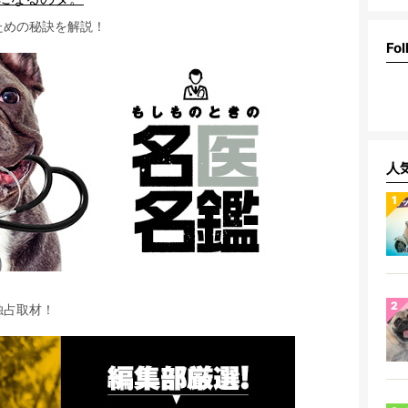
ための秘訣を解説！
Fol
人
独占取材！