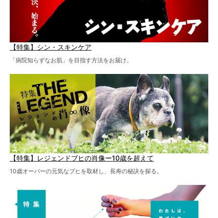
【特集】シン・スキンケア
「病院知らずなお肌」を目指す方法をお届け。
【特集】レジェンドブヒの肖像ー10歳を超えて
10歳オーバーの元気なブヒを取材し、長寿の秘訣を探る。