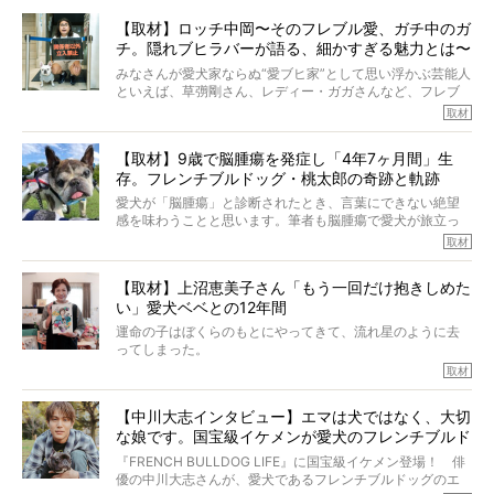
【取材】ロッチ中岡〜そのフレブル愛、ガチ中のガ
チ。隠れブヒラバーが語る、細かすぎる魅力とは〜
【前編】
みなさんが愛犬家ならぬ“愛ブヒ家”として思い浮かぶ芸能人
といえば、草彅剛さん、レディー・ガガさんなど、フレブ
ルを飼っている方が多いと思います。が、ロッチ中岡さん
取材
も、じつは大のフレブルラバーだというのをご存知です
か？ フレブルを飼っていないのにもかかわらず、中岡さ
【取材】9歳で脳腫瘍を発症し「4年7ヶ月間」生
んのインスタグラムを覗くと、たくさんのフレブルアカウ
存。フレンチブルドッグ・桃太郎の奇跡と軌跡
ントがフォローされていて、わが『FRENCH BULLDOG
LIFE』モデルのnicoやトーラスも、その中の一頭。
愛犬が「脳腫瘍」と診断されたとき、言葉にできない絶望
そんな中岡さんに、フレブルの魅力を語っていただきまし
感を味わうことと思います。筆者も脳腫瘍で愛犬が旅立っ
た。そのブヒ愛っぷりは、思ってた以上！ ガチ中のガチ
たひとり。だからこそ、どれほど厄介で困難な病気かを理
取材
でした!?
解をしているつもりです。「発症から1年生存すれば素晴ら
しい」とされるこの病気。
【取材】上沼恵美子さん「もう一回だけ抱きしめた
ところが、フレンチブルドッグの桃太郎は9歳で脳腫瘍を発
い」愛犬ベベとの12年間
症し、なんと4年7ヶ月間も生き抜いたのです。旅立ったと
きの年齢は13歳と11ヶ月、レジェンド級のレジェンドでし
運命の子はぼくらのもとにやってきて、流れ星のように去
た。さらには、治療後3年間は一度も発作が起きなかったと
ってしまった。
いいます。
その悲しみを語ることはなかなかむずかしい。
取材
この事実はフレンチブルドッグだけでなく、脳腫瘍と闘う
けれども、ぼくらはそのことについて考えたいし、泣き出
多くの犬たちに勇気と希望を与えるに違いありません。桃
しそうな飼い主さんを目の前にして、ほんのすこしでも寄
太郎のオーナーである佐藤さんご夫婦に、治療の選択やケ
【中川大志インタビュー】エマは犬ではなく、大切
り添いたいと思う。
アについて詳しくお話しをうかがいました。
な娘です。国宝級イケメンが愛犬のフレンチブルド
その悲しみをいますぐ解消することはできないが、話をき
いて、泣いたり笑ったりするのもいいだろう。
ッグと一緒に登場
『FRENCH BULLDOG LIFE』に国宝級イケメン登場！ 俳
こんな子だった、こんなにいい子だった、ほんとうに愛し
優の中川大志さんが、愛犬であるフレンチブルドッグのエ
ていたと。