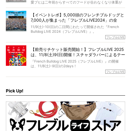
選んだのか。
愛ブヒは二年前からすべてのフードが合わなくなり体重が
お笑い芸人だからこそ暗くなりすぎない、むしろ心がスッ
また、愛犬の旅立ちとどのように向き合うべきなのか。
激減。検査をしても異常はなく「年齢のせいですね…」と言
と軽くなる。
「動物専門僧侶」という立場で、お話しをうかがいまし
われてしまいました。
永久保存版のスペシャル対談です！
【イベントレポ】5,000頭のフレンチブルドッグと
た。
もう諦めるしかないのかな…そんなとき、我が家に届いたの
7,000人が集まった「フレブルLIVE2024」の全
が「THE fu-do(ザ・フード)」の試食品でした。
貌！
そして「THE fu-do(ザ・フード)」を食べつづけて二年、愛
11/9(土)-10(日)の二日間にわたって開催された『French
ブヒは15歳になり、今も元気にお散歩をしています。
Bulldog LIVE 2024（フレブルLIVE）』。
今回は、二年前の絶望から今までを包み隠さず、時系列で
今年はのべ5,000頭のフレンチブルドッグと7,000人のフレ
フレブルLIVE
お話しさせていただきます。
ブルオーナーが集まりました！
【前売りチケット販売開始！】フレブルLIVE 2025
day1の司会はフレブルラバーのロッチさん。day2の音楽フ
は、11/8(土)9(日)開催！スチャダラパーによるテー
ェスには世代ど真ん中のPUFFYが出演するなど、例年以上
に豪華なラインナップ。
マソング制作も決定
『French Bulldog LIVE 2025（フレブルLIVE）』の開催
北は北海道、南は鹿児島県から。全国のフレンチブルドッ
は、11/8(土)-9(日)の2days！
グが一堂に会した「フレブルLIVE2024」の模様を、詳しく
お得な前売りチケット、いよいよ販売スタートです！
フレブルLIVE
お届けです！
さらに今年はビッグニュースが。
なんと、ヒップホップグループ「スチャダラパー」がフレ
最後には2025年の情報もありますので、要チェックでござ
ブルLIVEのテーマソングを制作してくれることになりまし
います！
た！
Pick Up!
テーマソングの情報やお得な前売りチケットの販売情報な
ど、内容盛りだくさんでお送りしていますので、最後まで
お見逃しなく！