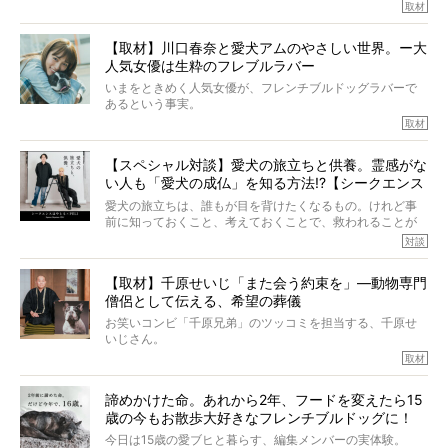
マちゃん（2歳の女の子）にメロメロとの情報を聞きつけ、
取材
ぼくらは上沼恵美子さんのご自宅へ伺って、お話をきこう
中川さんを直撃。そのフレブル愛をたっぷり語っていただ
と思った。
きました。他のフレブルオーナーさん同様、濃すぎる親バ
【取材】川口春奈と愛犬アムのやさしい世界。ー大
カエピソードが次から次へと飛び出しました。
人気女優は生粋のフレブルラバー
いまをときめく人気女優が、フレンチブルドッグラバーで
あるという事実。
そうです、その人は川口春奈さん。
取材
アムちゃんというパイドの女の子と暮らしています。
話を聞けば聞くほど、そして春奈さんとアムちゃんのやり
【スペシャル対談】愛犬の旅立ちと供養。霊感がな
とりを目の当たりにするほどに、そのフレンチブルドッグ
い人も「愛犬の成仏」を知る方法!?【シークエンス
愛がわたしたちのそれとまったく同じであることに、なん
だかうれしくなってしまったのでした。
はやとも×PELI】
愛犬の旅立ちは、誰もが目を背けたくなるもの。けれど事
春奈さんとアムちゃんのすてきな暮らしを、BUHI編集長の
前に知っておくこと、考えておくことで、救われることが
小西がいつくしみながら、切り取らせていただきます。
たくさんあります。
対談
今回は、お盆スペシャル企画。世間が認めるほどの霊視能
【取材】千原せいじ「また会う約束を」―動物専門
力をもつお笑い芸人「シークエンスはやとも」さんに、愛
僧侶として伝える、希望の葬儀
犬の旅立ちや供養についてインタビュー。
インタビュアー兼対談相手は、大の犬好きで心霊分野の知
お笑いコンビ「千原兄弟」のツッコミを担当する、千原せ
識にも長けているPELIさん。
いじさん。
取材
「愛犬が旅立ったあと、ベッドやおもちゃはどうすればい
今年で結成35周年を迎え、芸人としての活躍も目覚ましい
い？」「お骨はどうするべき？」「お花やお線香は喜んで
中、2024年5月に動物専門僧侶になり世間を驚かせまし
くれる？」
諦めかけた命。あれから2年、フードを変えたら15
た。
さらには、霊感がない人でも愛犬が成仏したことを知る方
歳の今もお散歩大好きなフレンチブルドッグに！
僧侶としての名は「靖賢（せいけん）」。
法まで。
当時54歳という年齢にして、なぜ動物専門僧侶という道を
今日は15歳の愛ブヒと暮らす、編集メンバーの実体験。