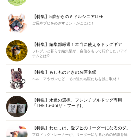
【特集】5歳からのミドルシニアLIFE
ご長寿ブヒをめざすヒントがここに！
【特集】編集部厳選！本当に使えるドッグギア
フレブルと暮らす編集部が、自信をもって紹介したいアイ
テムとは!?
【特集】もしものときの名医名鑑
ヘルニアやガンなど、その道の名医たちを独占取材！
【特集】永遠の選択。フレンチブルドッグ専用
「THE fu-do(ザ・フード)」
【特集】わたしは、愛ブヒのリーダーになるのダ。
プロドッグトレーナーが、リーダーになるための秘訣を解