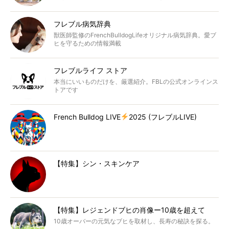
フレブル病気辞典
獣医師監修のFrenchBulldogLifeオリジナル病気辞典。愛ブ
ヒを守るための情報満載
フレブルライフ ストア
本当にいいものだけを、厳選紹介。FBLの公式オンラインス
トアです
French Bulldog LIVE
2025 (フレブルLIVE)
【特集】シン・スキンケア
【特集】レジェンドブヒの肖像ー10歳を超えて
10歳オーバーの元気なブヒを取材し、長寿の秘訣を探る。