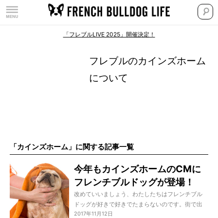
「フレブルLIVE 2025」開催決定！
フレブルのカインズホーム
について
「カインズホーム」に関する記事一覧
今年もカインズホームのCMに
フレンチブルドッグが登場！
【動画あり】
改めていいましょう、わたしたちはフレンチブル
ドッグが好きで好きでたまらないのです。街で出
2017年11月12日
会ったら必ず声をかけてしまうし、フレブルグッ