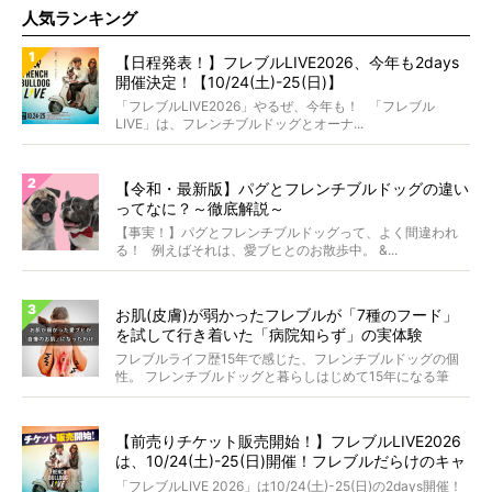
人気ランキング
【日程発表！】フレブルLIVE2026、今年も2days
開催決定！【10/24(土)-25(日)】
「フレブルLIVE2026」やるぜ、今年も！ 「フレブル
LIVE」は、フレンチブルドッグとオーナ...
【令和・最新版】パグとフレンチブルドッグの違い
ってなに？～徹底解説～
【事実！】パグとフレンチブルドッグって、よく間違われ
る！ 例えばそれは、愛ブヒとのお散歩中。 &...
お肌(皮膚)が弱かったフレブルが「7種のフード」
を試して行き着いた「病院知らず」の実体験
フレブルライフ歴15年で感じた、フレンチブルドッグの個
性。 フレンチブルドッグと暮らしはじめて15年になる筆
者...
【前売りチケット販売開始！】フレブルLIVE2026
は、10/24(土)-25(日)開催！フレブルだらけのキャ
ンプ・前夜祭・バスプランも新登場!?
「フレブルLIVE 2026」は10/24(土)-25(日)の2days開催！