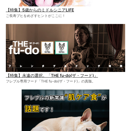
【特集】5歳からのミドルシニアLIFE
ご長寿ブヒをめざすヒントがここに！
【特集】永遠の選択。「THE fu-do(ザ・フード)」
フレブル専用フード「THE fu-do(ザ・フード)」の真髄。