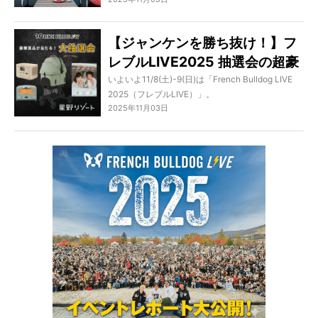
ル型スピーカー「AeroBull」。
「French Bulldog LIVE 2025（フレブルLIVE）」
お空組の子も、新しい家族を待っている子たち
でしか体験できない特別な時間を、ぜひ、一緒に
も。
インパクト抜群の見た目に加えて、プロ仕様のサ
楽しみましょう！
【ジャンケンを勝ち抜け！】フ
ひとりでも多くの子に、この歌が届きますよう
ウンド。
に。
レブルLIVE2025 抽選会の超豪
フレブルオーナーの心を掴んで離さない、ワイヤ
レススピーカー「AeroBull」をご紹介します！
華賞品ラインナップ！
いよいよ11/8(土)-9(日)は「French Bulldog LIVE
2025（フレブルLIVE）」。
さらに「フレブルLIVE2025」には、なんと「全長
2025年11月03日
約2m」の超ビッグAeroBullが登場するとか…？
毎年day1に行われている、豪華賞品がもらえるジ
イベント限定のお得なキャンペーン情報もありま
ャンケン大会。もちろん今年もやっちゃいます！
すので、最後までお見逃しなく。
ロッチさんとジャンケンをして勝ち残った皆さま
（PR：モダニティ株式会社）
には、今年もスペシャルなプレゼントをご用意し
ています！