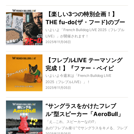
サーフバランスボードや水中トレッドミルなど、
ノー カングー」です。
楽しみながら行う筋力トレーニングの様子や、成
【楽しい3つの特別企画！】
長期からの適切な運動の大切さを伺いました。
今回ご紹介するのは、そんなカングーの楽しさを
愛犬と一緒に、健やかで笑顔あふれる毎日を送る
THE fu-do(ザ・フード)のブー
さらに広げる純正アクセサリー
ヒントが詰まった現場レポートです。
「#KANGOODs」。
スが史上最高です！【フレブル
いよいよ「French Bulldog LIVE 2025（フレブル
個性豊かなデコパネルや、愛ブヒがリラックスで
LIVE）」が開催されます！
LIVE】
きるリヤシートバッグ、上質で遊び心あふれる
2025年11月06日
CABANA製シートカバーなど、「フレブルライフ
今日お届けするのは、わたしたちが手がけるフレ
デザイン」のアイテムも登場！
ブル専用ごはん「THE fu-do(ザ・フード)」のブー
【フレブルLIVE テーマソング
ス情報。
ドライブが一段とワクワクする、特別なアイテム
完成！】『ファー・ベイビ
が揃っています。
今年は、史上最大のスペシャル企画をご用意しま
ー！』スチャダラパー＆七尾旅
いよいよ今週末は「French Bulldog LIVE
#KANGOODs と一緒に、カングーと、もっと遊ぼ
した。
2025（フレブルLIVE）」！
人
う！
2025年11月05日
フレンチブルドッグの“健やかな毎日”を応援する私
ついに「フレブルLIVE」のテーマソングが完成！
たちだからこそ、
“サングラスをかけたフレブ
オーナーさんと愛ブヒに喜んでもらいたい──。
スチャダラパー＆七尾旅人がすべてのドッグラバ
ル”型スピーカー「AeroBull」
ーにおくる、渾身の一曲『ファー・ベイビ
そんな想いをぎゅっと詰め込んだ、3つの限定企画
ー！』。
が、フレブルオーナーの心を掴
「え…これ、スピーカーなの!?」
が登場します。
あの“フレブル座り”でサングラスをキメる、フレブ
んで離さない理由。
フレブルLIVEに参加される方もそうでない方も、
2025年11月05日