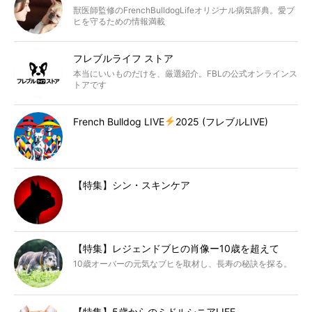
獣医師監修のFrenchBulldogLifeオリジナル病気辞典。愛ブ
ヒを守るための情報満載
フレブルライフ ストア
本当にいいものだけを、厳選紹介。FBLの公式オンラインス
トアです
French Bulldog LIVE
2025 (フレブルLIVE)
【特集】シン・スキンケア
【特集】レジェンドブヒの肖像ー10歳を超えて
10歳オーバーの元気なブヒを取材し、長寿の秘訣を探る。
【特集】5歳からのミドルシニアLIFE