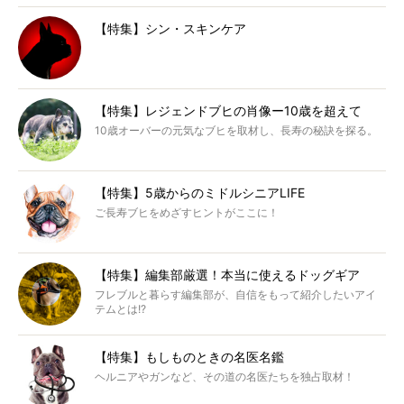
【特集】シン・スキンケア
【特集】レジェンドブヒの肖像ー10歳を超えて
10歳オーバーの元気なブヒを取材し、長寿の秘訣を探る。
【特集】5歳からのミドルシニアLIFE
ご長寿ブヒをめざすヒントがここに！
【特集】編集部厳選！本当に使えるドッグギア
フレブルと暮らす編集部が、自信をもって紹介したいアイ
テムとは!?
【特集】もしものときの名医名鑑
ヘルニアやガンなど、その道の名医たちを独占取材！