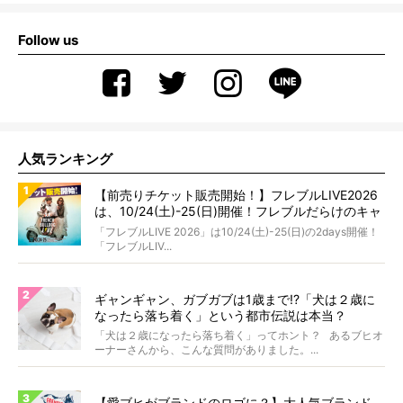
Follow us
人気ランキング
【前売りチケット販売開始！】フレブルLIVE2026
は、10/24(土)-25(日)開催！フレブルだらけのキャ
ンプ・前夜祭・バスプランも新登場!?
「フレブルLIVE 2026」は10/24(土)-25(日)の2days開催！
「フレブルLIV...
ギャンギャン、ガブガブは1歳まで!?「犬は２歳に
なったら落ち着く」という都市伝説は本当？
「犬は２歳になったら落ち着く」ってホント？ あるブヒオ
ーナーさんから、こんな質問がありました。...
【愛ブヒがブランドのロゴに？】大人気ブランド