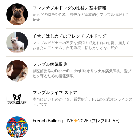
フレンチブルドッグの性格／基本情報
からだの特徴や性格、歴史など基本的なフレブル情報をご
紹介！
子犬／はじめてのフレンチブルドッグ
フレブルビギナーの不安を解消！迎える前の心得、揃えて
おきたいアイテム、自宅環境、接し方などをご紹介
フレブル病気辞典
獣医師監修のFrenchBulldogLifeオリジナル病気辞典。愛ブ
ヒを守るための情報満載
フレブルライフ ストア
本当にいいものだけを、厳選紹介。FBLの公式オンラインス
トアです
French Bulldog LIVE
2025 (フレブルLIVE)