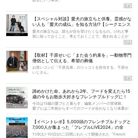
そうです、その人は川口春奈さん。
取材
アムちゃんというパイドの女の子と暮らしています。
話を聞けば聞くほど、そして春奈さんとアムちゃんのやり
【スペシャル対談】愛犬の旅立ちと供養。霊感がな
とりを目の当たりにするほどに、そのフレンチブルドッグ
い人も「愛犬の成仏」を知る方法!?【シークエンス
愛がわたしたちのそれとまったく同じであることに、なん
だかうれしくなってしまったのでした。
はやとも×PELI】
愛犬の旅立ちは、誰もが目を背けたくなるもの。けれど事
春奈さんとアムちゃんのすてきな暮らしを、BUHI編集長の
前に知っておくこと、考えておくことで、救われることが
小西がいつくしみながら、切り取らせていただきます。
たくさんあります。
対談
今回は、お盆スペシャル企画。世間が認めるほどの霊視能
【取材】千原せいじ「また会う約束を」―動物専門
力をもつお笑い芸人「シークエンスはやとも」さんに、愛
僧侶として伝える、希望の葬儀
犬の旅立ちや供養についてインタビュー。
インタビュアー兼対談相手は、大の犬好きで心霊分野の知
お笑いコンビ「千原兄弟」のツッコミを担当する、千原せ
識にも長けているPELIさん。
いじさん。
取材
「愛犬が旅立ったあと、ベッドやおもちゃはどうすればい
今年で結成35周年を迎え、芸人としての活躍も目覚ましい
い？」「お骨はどうするべき？」「お花やお線香は喜んで
中、2024年5月に動物専門僧侶になり世間を驚かせまし
くれる？」
諦めかけた命。あれから2年、フードを変えたら15
た。
さらには、霊感がない人でも愛犬が成仏したことを知る方
歳の今もお散歩大好きなフレンチブルドッグに！
僧侶としての名は「靖賢（せいけん）」。
法まで。
当時54歳という年齢にして、なぜ動物専門僧侶という道を
今日は15歳の愛ブヒと暮らす、編集メンバーの実体験。
選んだのか。
愛ブヒは二年前からすべてのフードが合わなくなり体重が
お笑い芸人だからこそ暗くなりすぎない、むしろ心がスッ
また、愛犬の旅立ちとどのように向き合うべきなのか。
激減。検査をしても異常はなく「年齢のせいですね…」と言
と軽くなる。
「動物専門僧侶」という立場で、お話しをうかがいまし
われてしまいました。
永久保存版のスペシャル対談です！
【イベントレポ】5,000頭のフレンチブルドッグと
た。
もう諦めるしかないのかな…そんなとき、我が家に届いたの
7,000人が集まった「フレブルLIVE2024」の全
が「THE fu-do(ザ・フード)」の試食品でした。
貌！
そして「THE fu-do(ザ・フード)」を食べつづけて二年、愛
11/9(土)-10(日)の二日間にわたって開催された『French
ブヒは15歳になり、今も元気にお散歩をしています。