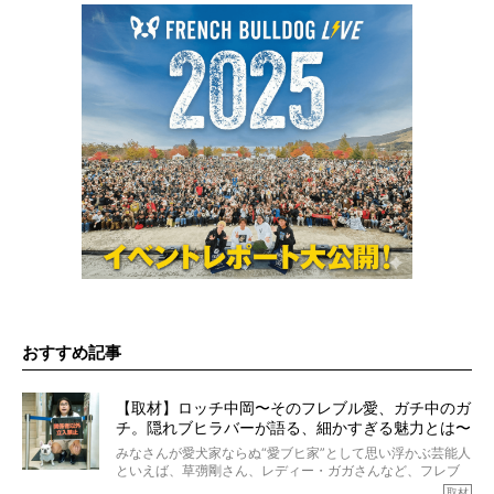
おすすめ記事
【取材】ロッチ中岡〜そのフレブル愛、ガチ中のガ
チ。隠れブヒラバーが語る、細かすぎる魅力とは〜
【前編】
みなさんが愛犬家ならぬ“愛ブヒ家”として思い浮かぶ芸能人
といえば、草彅剛さん、レディー・ガガさんなど、フレブ
ルを飼っている方が多いと思います。が、ロッチ中岡さん
取材