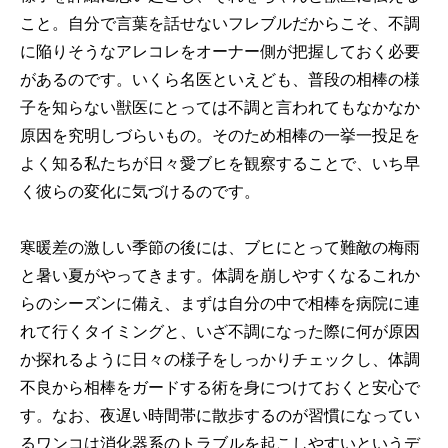
こと。自分で言葉を話せないフレブルだからこそ、不調
に陥りそうなアレコレをオーナー側が把握しておく必要
があるのです。いくら名医といえども、普段の相棒の様
子を知らない獣医にとっては不調と言われてもなかなか
原因を究明しづらいもの。そのため相棒の一挙一投足を
よく知る私たちが日々愛ブヒを観察することで、いち早
く彼らの変化に気づけるのです。
寒暖差の激しい季節の後には、ブヒにとって難敵の梅雨
と暑い夏がやってきます。体調を崩しやすくなるこれか
らのシーズンに備え、まずは自分の中で相棒を病院に連
れて行くタイミングと、いざ不調になった際に何が原因
か探れるように日々の様子をしっかりチェックし、体調
不良から相棒をガードする術を身につけておくと安心で
す。なお、夜遅い時間帯に散歩するのが習慣になってい
るワンコは消化器系のトラブルを起こしやすいというデ