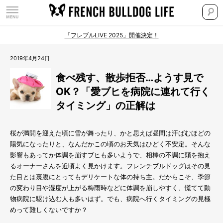
「フレブルLIVE 2025」開催決定！
2019年4月24日
食べ残す、散歩拒否…ようす見で
OK？「愛ブヒを病院に連れて行く
タイミング」の正解は
桜が満開を迎えた頃に雪が舞ったり、かと思えば昼間は汗ばむほどの
陽気になったりと、なんだかこの頃のお天気はひどく不安定。そんな
影響もあってか体調を崩すブヒも多いようで、相棒の不調に頭を抱え
るオーナーさんを近頃よく見かけます。フレンチブルドッグはその見
た目とは裏腹にとってもデリケートな体の持ち主。だからこそ、季節
の変わり目や湿度が上がる梅雨時などに体調を崩しやすく、慌てて動
物病院に駆け込む人も多いはず。でも、病院へ行くタイミングの見極
めって難しくないですか？