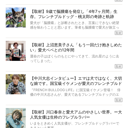
も、じつは大のフレブルラバーだというのをご存知です
か？ フレブルを飼っていないのにもかかわらず、中岡さ
【取材】9歳で脳腫瘍を発症し「4年7ヶ月間」生
んのインスタグラムを覗くと、たくさんのフレブルアカウ
存。フレンチブルドッグ・桃太郎の奇跡と軌跡
ントがフォローされていて、わが『FRENCH BULLDOG
LIFE』モデルのnicoやトーラスも、その中の一頭。
愛犬が「脳腫瘍」と診断されたとき、言葉にできない絶望
そんな中岡さんに、フレブルの魅力を語っていただきまし
感を味わうことと思います。筆者も脳腫瘍で愛犬が旅立っ
た。そのブヒ愛っぷりは、思ってた以上！ ガチ中のガチ
たひとり。だからこそ、どれほど厄介で困難な病気かを理
取材
でした!?
解をしているつもりです。「発症から1年生存すれば素晴ら
しい」とされるこの病気。
【取材】上沼恵美子さん「もう一回だけ抱きしめた
ところが、フレンチブルドッグの桃太郎は9歳で脳腫瘍を発
い」愛犬ベベとの12年間
症し、なんと4年7ヶ月間も生き抜いたのです。旅立ったと
きの年齢は13歳と11ヶ月、レジェンド級のレジェンドでし
運命の子はぼくらのもとにやってきて、流れ星のように去
た。さらには、治療後3年間は一度も発作が起きなかったと
ってしまった。
いいます。
その悲しみを語ることはなかなかむずかしい。
取材
この事実はフレンチブルドッグだけでなく、脳腫瘍と闘う
けれども、ぼくらはそのことについて考えたいし、泣き出
多くの犬たちに勇気と希望を与えるに違いありません。桃
しそうな飼い主さんを目の前にして、ほんのすこしでも寄
太郎のオーナーである佐藤さんご夫婦に、治療の選択やケ
【中川大志インタビュー】エマは犬ではなく、大切
り添いたいと思う。
アについて詳しくお話しをうかがいました。
な娘です。国宝級イケメンが愛犬のフレンチブルド
その悲しみをいますぐ解消することはできないが、話をき
いて、泣いたり笑ったりするのもいいだろう。
ッグと一緒に登場
『FRENCH BULLDOG LIFE』に国宝級イケメン登場！ 俳
こんな子だった、こんなにいい子だった、ほんとうに愛し
優の中川大志さんが、愛犬であるフレンチブルドッグのエ
ていたと。
マちゃん（2歳の女の子）にメロメロとの情報を聞きつけ、
取材
ぼくらは上沼恵美子さんのご自宅へ伺って、お話をきこう
中川さんを直撃。そのフレブル愛をたっぷり語っていただ
と思った。
きました。他のフレブルオーナーさん同様、濃すぎる親バ
【取材】川口春奈と愛犬アムのやさしい世界。ー大
カエピソードが次から次へと飛び出しました。
人気女優は生粋のフレブルラバー
いまをときめく人気女優が、フレンチブルドッグラバーで
あるという事実。