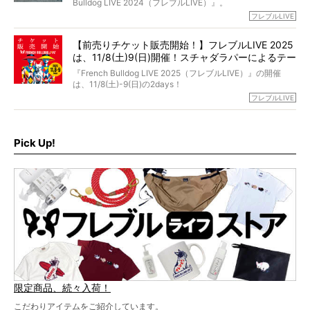
Bulldog LIVE 2024（フレブルLIVE）』。
今回は、二年前の絶望から今までを包み隠さず、時系列で
今年はのべ5,000頭のフレンチブルドッグと7,000人のフレ
フレブルLIVE
お話しさせていただきます。
ブルオーナーが集まりました！
【前売りチケット販売開始！】フレブルLIVE 2025
day1の司会はフレブルラバーのロッチさん。day2の音楽フ
は、11/8(土)9(日)開催！スチャダラパーによるテー
ェスには世代ど真ん中のPUFFYが出演するなど、例年以上
に豪華なラインナップ。
マソング制作も決定
『French Bulldog LIVE 2025（フレブルLIVE）』の開催
北は北海道、南は鹿児島県から。全国のフレンチブルドッ
は、11/8(土)-9(日)の2days！
グが一堂に会した「フレブルLIVE2024」の模様を、詳しく
お得な前売りチケット、いよいよ販売スタートです！
フレブルLIVE
お届けです！
さらに今年はビッグニュースが。
なんと、ヒップホップグループ「スチャダラパー」がフレ
最後には2025年の情報もありますので、要チェックでござ
ブルLIVEのテーマソングを制作してくれることになりまし
います！
た！
Pick Up!
テーマソングの情報やお得な前売りチケットの販売情報な
ど、内容盛りだくさんでお送りしていますので、最後まで
お見逃しなく！
限定商品、続々入荷！
こだわりアイテムをご紹介しています。