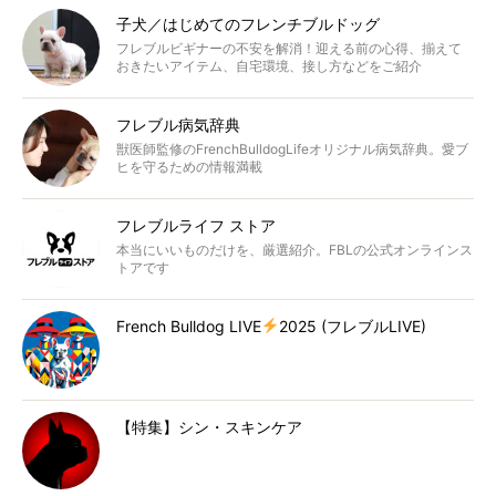
子犬／はじめてのフレンチブルドッグ
フレブルビギナーの不安を解消！迎える前の心得、揃えて
おきたいアイテム、自宅環境、接し方などをご紹介
フレブル病気辞典
獣医師監修のFrenchBulldogLifeオリジナル病気辞典。愛ブ
ヒを守るための情報満載
フレブルライフ ストア
本当にいいものだけを、厳選紹介。FBLの公式オンラインス
トアです
French Bulldog LIVE
2025 (フレブルLIVE)
【特集】シン・スキンケア