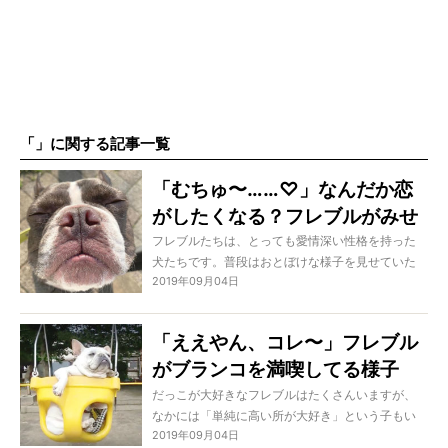
「」に関する記事一覧
「むちゅ〜……♡」なんだか恋
がしたくなる？フレブルがみせ
る”ラブな風景”3選。
フレブルたちは、とっても愛情深い性格を持った
犬たちです。普段はおとぼけな様子を見せていた
2019年09月04日
としても時に賢く、オーナーの感情には敏感で、
落ち込んでいる時などにそっと寄り添ってくれる
ような優しさもあります。そんな愛情深いフレブ
「ええやん、コレ〜」フレブル
ルたちの様子を見ていたら…なんだか「恋」がした
がブランコを満喫してる様子
くなるような、ラブを感じる風景なんかがチラホ
ラあるのでした。ということで、秋を感じられる
が、のほほんとしていて癒され
だっこが大好きなフレブルはたくさんいますが、
ようになってきたこの時期に、そんな愛の溢れた
なかには「単純に高い所が大好き」という子もい
る【動画】
風景をちょっとだけご紹介しちゃいます。
2019年09月04日
ます。椅子に乗ると喜んだり、公園などで高さの