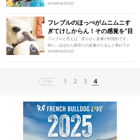
ってください！
2019年09月01日
暑さも峠を過ぎればなんだかあっという間だった
ような、そんな気持ちになるものです。アクティ
ブ派の方はキャンプや海、フェスなどのアウトド
フレブルのほっぺがムニムニす
アを楽しんだり、インドア派の方は涼しいお部屋
ぎてけしからん！その感覚を”目
で読書や映画鑑賞でまったりしたり。どちらの過
ごし方も最高だったことでしょう。人間だけでな
で見て”楽しんじゃいましょう♡
フレブルと言えば、柔らかい皮膚が特徴的です。
くフレブルたちも、この夏の期間にいろいろと思
特に、ほほから唇周りの皮膚がたるんと垂れ下が
い出ができたはずです。今日から9月、ということ
2019年09月01日
っている部分は”タフタフ”なんて呼ばれています
で今回は、その夏の思い出をちょっと覗いてみま
が、ココ…とにかくとっても柔らかいんです。とい
しょうか。
うことで、フレブルオーナーの多くはきっとこ
の”タフタフラバー”であるはずなのですが、そのム
ニッとした感じは見ていてもキュンとするもの。
1
2
3
4
prev
ということで今回はそのタフタフの魅力を目で見
て楽しませてもらいましょう！