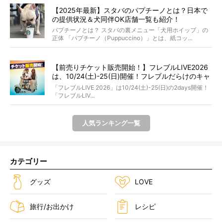
【2025年最新】スタバのパプチーノとは？日本で
の提供状況＆犬同伴OK店舗一覧も紹介！
パプチーノとは？ スタバの裏メニュー「犬用ホイップ」の
正体 「パプチーノ（Puppuccino）」とは、紙コッ...
【前売りチケット販売開始！】フレブルLIVE2026
は、10/24(土)-25(日)開催！フレブルだらけのキャ
ンプ・前夜祭・バスプランも新登場!?
「フレブルLIVE 2026」は10/24(土)-25(日)の2days開催！
「フレブルLIV...
人気ランキング一覧
カテゴリー
グッズ
LOVE
旅行/お出かけ
レシピ