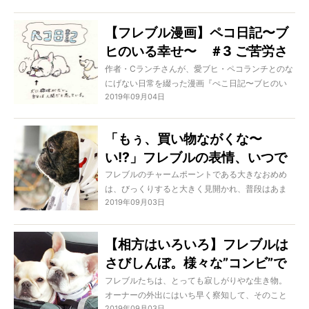
ある乗り物にのると興奮してはしゃいだりして、
そんな時はまるで人間の子どものようですよね。
【フレブル漫画】ペコ日記〜ブ
さて、今回は公園にある遊具の定番、「ブラン
ヒのいる幸せ〜 ＃3 ご苦労さ
コ」に乗るフレブルたちの動画をご紹介します。
その様子を見ていたら、なんだか笑えてくるほど
ま 作・Cランチ
作者・Cランチさんが、愛ブヒ・ペコランチとのな
にのほほんとしていたのです。
にげない日常を綴った漫画『ぺこ日記〜ブヒのい
2019年09月04日
る幸せ〜』。
ブヒオーナーなら「あるある！」と思わず笑って
しまう、ほっこりストーリーをお届けします。
「もぅ、買い物ながくな〜
い!?」フレブルの表情、いつで
もちょっぴりオーバー説。
フレブルのチャームポーントである大きなおめめ
は、びっくりすると大きく見開かれ、普段はあま
2019年09月03日
り見えない白目なんかもよく見えちゃって、より
その魅力がアップします。そうした目を真ん丸に
しているフレブルもかわいいものですが、彼らの
【相方はいろいろ】フレブルは
お顔には”シワ”も多く存在するため、いろんな奇跡
さびしんぼ。様々な”コンビ”で
が重なってなんだかやけにオーバーな表情に見え
てくるのです。今回は「フレブル、ちょっと表情
過ごす幸せを再確認！
フレブルたちは、とっても寂しがりやな生き物。
やりにいってる？」と言いたくなるような表情を
オーナーの外出にはいち早く察知して、そのこと
ご紹介。改めてそのバリエーションの豊かさを見
2019年09月03日