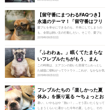
を口に出す前から悲しそうな表情を浮かべます。
てまいりましょう。
むしろ逆をいえば、何か・そして誰かと一緒に過
ごすことに、たっぷりと幸せを感じられる生き
【留守番にまつわるFAQつき】
物。ということで、それがたとえ恋人のようなカ
永遠のテーマ！「留守番はフリ
ップルじゃなくたって、仲良しコンビな相方がい
ればより楽しい時間を過ごせるものなのです。と
ー or ケージ」問題。正解はど
愛ブヒを幸せにできるのも、不幸にしてしまうの
いうことで今回は、フレブルが様々な相方といる
も、全部は飼い主の行動しだい。そこで、愛ブヒ
っち？
様子をご紹介。彼らのその気持ちに着目していき
2019年09月02日
を本当の意味で幸せにできるオーナーになるべ
たいと思います。
く、国際的なドッグトレーナーのライセンス
「CPDT-KA」の認定を取得しているドッグトレー
「ふわわぁ。」眠くてたまらな
ナーの大久保羽純さんに、“愛ブヒを幸せにできる
いフレブルたちがもう、まん
リーダーになる方法”を学ぶ、この特集。
今回のテーマは、ブヒオーナーにとって永遠のテ
ま”人間の赤ちゃん”なんですけ
この時期は、エアコンの効いた部屋でふわっとし
ーマともいえるお留守番のスタイル問題。「フリ
た絨毯に寝転がってウトウト…これが、なかなか気
ど。
ー or ケージ」どちらが正解なのかを教えていただ
2019年09月02日
持ちいいのですよね。その感覚はきっと犬も同じ
きました。
でしょうが、我らがフレブルたちはどうでしょう
か。もしかしたら、私たち以上に「あ〜ごくら
フレブルたちの「楽しかった夏
く…」なんて顔で眠そうにゴロゴロしているかもし
休み」を振り返る 〜ちょっとお
れませんね。そこで今回は、猛烈な眠気をガマン
できない様子の、愛くるしいフレブルの様子をご
センチ2019・初秋〜
暑い、いやもはや「熱い！」…そう言いたくなって
紹介します。赤ちゃんのような仕草に癒されちゃ
しまうくらいに暑かった今年の夏。しかし、その