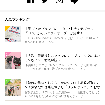
人気ランキング
【愛ブヒがブランドのロゴに？】大人気ブランド
「TES」からカスタムオーダーが誕生！
「TES（TheEndlessSummer）」とは TESは、1964年に
制作された映画『The...
【令和・最新版】パグとフレンチブルドッグの違い
ってなに？～徹底解説～
【事実！】パグとフレンチブルドッグって、よく間違われ
る！ 例えばそれは、愛ブヒとのお散歩中。 &...
【散歩の量はどれくらいがいいの？】朝晩2回はウ
ソ！大切なのは運動量より「リフレッシュ」〜お散
歩にまつわる疑問FAQつき〜
お散歩量は、リフレッシュが決め手！ お散歩ってどれく
らいの量をしたらいいのか迷いませんか？ よ...