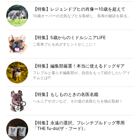
【特集】レジェンドブヒの肖像ー10歳を超えて
10歳オーバーの元気なブヒを取材し、長寿の秘訣を探る。
【特集】5歳からのミドルシニアLIFE
ご長寿ブヒをめざすヒントがここに！
【特集】編集部厳選！本当に使えるドッグギア
フレブルと暮らす編集部が、自信をもって紹介したいアイ
テムとは!?
【特集】もしものときの名医名鑑
ヘルニアやガンなど、その道の名医たちを独占取材！
【特集】永遠の選択。フレンチブルドッグ専用
「THE fu-do(ザ・フード)」