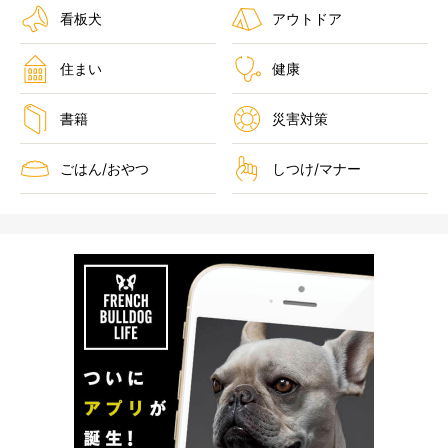
看板犬
アウトドア
住まい
健康
書籍
災害対策
ごはん/おやつ
しつけ/マナー