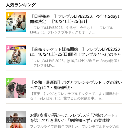
人気ランキング
【日程発表！】フレブルLIVE2026、今年も2days
開催決定！【10/24(土)-25(日)】
「フレブルLIVE2026」やるぜ、今年も！ 「フレブル
LIVE」は、フレンチブルドッグとオーナ...
【前売りチケット販売開始！】フレブルLIVE2026
は、10/24(土)-25(日)開催！フレブルだらけのキャ
ンプ・前夜祭・バスプランも新登場!?
「フレブルLIVE 2026」は10/24(土)-25(日)の2days開催！
「フレブルLIV...
【令和・最新版】パグとフレンチブルドッグの違い
ってなに？～徹底解説～
【事実！】パグとフレンチブルドッグって、よく間違われ
る！ 例えばそれは、愛ブヒとのお散歩中。 &...
お肌(皮膚)が弱かったフレブルが「7種のフード」
を試して行き着いた「病院知らず」の実体験
フレブルライフ歴15年で感じた、フレンチブルドッグの個