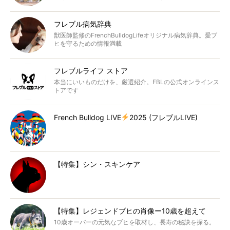
フレブル病気辞典
獣医師監修のFrenchBulldogLifeオリジナル病気辞典。愛ブ
ヒを守るための情報満載
フレブルライフ ストア
本当にいいものだけを、厳選紹介。FBLの公式オンラインス
トアです
French Bulldog LIVE
2025 (フレブルLIVE)
【特集】シン・スキンケア
【特集】レジェンドブヒの肖像ー10歳を超えて
10歳オーバーの元気なブヒを取材し、長寿の秘訣を探る。