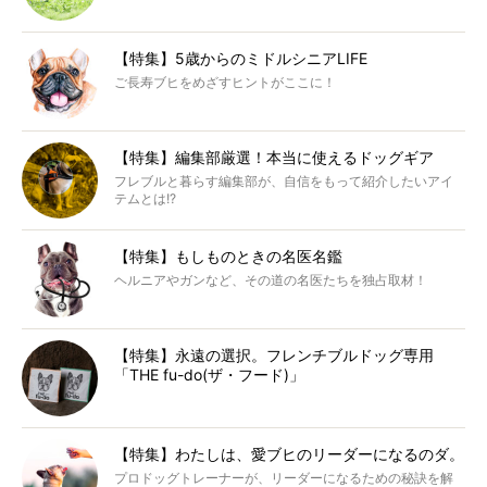
【特集】5歳からのミドルシニアLIFE
ご長寿ブヒをめざすヒントがここに！
【特集】編集部厳選！本当に使えるドッグギア
フレブルと暮らす編集部が、自信をもって紹介したいアイ
テムとは!?
【特集】もしものときの名医名鑑
ヘルニアやガンなど、その道の名医たちを独占取材！
【特集】永遠の選択。フレンチブルドッグ専用
「THE fu-do(ザ・フード)」
【特集】わたしは、愛ブヒのリーダーになるのダ。
プロドッグトレーナーが、リーダーになるための秘訣を解