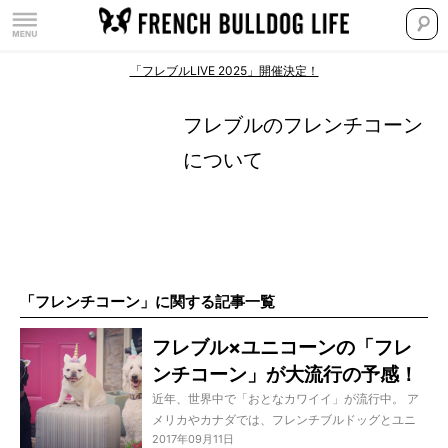
「フレブルLIVE 2025」開催決定！
フレブルのフレンチコーン
について
「フレンチコーン」に関する記事一覧
フレブル×ユニコーンの「フレ
ンチコーン」が大流行の予感！
近年、世界中で「おとなカワイイ」が流行中。 ア
メリカやカナダでは、フレンチブルドッグとユニ
2017年09月11日
コーンをかけあわせた「Frenchiecorn（フレンチ