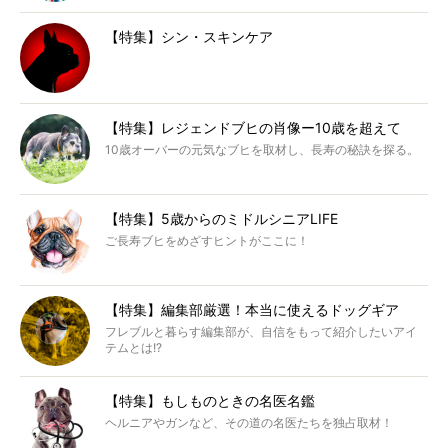
【特集】シン・スキンケア
【特集】レジェンドブヒの肖像ー10歳を超えて
10歳オーバーの元気なブヒを取材し、長寿の秘訣を探る。
【特集】5歳からのミドルシニアLIFE
ご長寿ブヒをめざすヒントがここに！
【特集】編集部厳選！本当に使えるドッグギア
フレブルと暮らす編集部が、自信をもって紹介したいアイ
テムとは!?
【特集】もしものときの名医名鑑
ヘルニアやガンなど、その道の名医たちを独占取材！