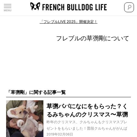
「フレブルLIVE 2025」開催決定！
フレブルの草彅剛について
「草彅剛」に関する記事一覧
草彅パパになにをもらった？く
るみちゃんのクリスマス〜草彅
剛チャンネル〜
昨年のクリスマス、クルちゃんもクリスマスプレ
ゼントをもらいました！普段クルちゃんががんば
2019年02月06日
って協力してくれているからと、スタッフさんが