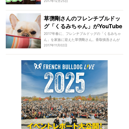
2017年12月25日
くるみちゃんと草彅剛さん、そして何よりフレン
チブルドッグが大好きなオーナーたちに大朗
報！！
草彅剛さんのフレンチブルドッ
草彅剛さんはユーチューバーとして新たに活動を
グ「くるみちゃん」がYouTube
スタートし、くるみちゃんとの日常動画をたくさ
ん公開しているのです！
にも登場！
2017年春に、フレンチブルドッグの「くるみちゃ
ん」を家族に迎えた草彅剛さん。香取慎吾さんが
2017年11月02日
MCをつとめるフジテレビ系列のバラエティ番組
『おじゃMAP!!』にも、何度か登場しています。
今回は、『おじゃMAP!!』を見逃してしまった方の
ために、草彅さんの愛ブヒくるみちゃんが登場す
るYouTubeをご紹介しましょう！