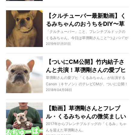
用意してくれたようなのです。大好きなものにう
っきうきのクルちゃん！大興奮。クルちゃんは一
【クルチューバー最新動画】く
体なにをもらったのでしょうか？
るみちゃんのおうちをDIY〜草
彅剛チャンネル〜
「クルチューバー」こと、フレンチブルドックの
くるみちゃん。今日は草彅剛さんこと“つよパパ”が
2019年01月01日
おうちを手作りしてくれるそうです。だけどなん
だか雲行きが怪しい…？工作に必死なつよパパと、
予想の斜め上を行くくるみちゃんの様子をお伝え
【ついにCM公開】竹内結子さ
します！
んと共演！草彅剛さんの愛ブヒ
「くるみちゃん」がついに女優
草彅剛さんの愛ブヒ「くるみちゃん」が出演する
Canon（キヤノン）のテレビCMが、ついに公開！
デビュー
2018年04月08日
共演のお相手は、女優の竹内結子さんです。
予告動画の時とは違い、完全に“女優の顔”になって
いる「くるみちゃん」に注目です！
【動画】草彅剛さんとフレブ
ル・くるみちゃんの微笑ましい
カンケイ♡草彅さんがYouTube
2017年からフレンチブルドッグの「くるみ」ちゃ
んを迎えた草彅剛さん。
を開始！