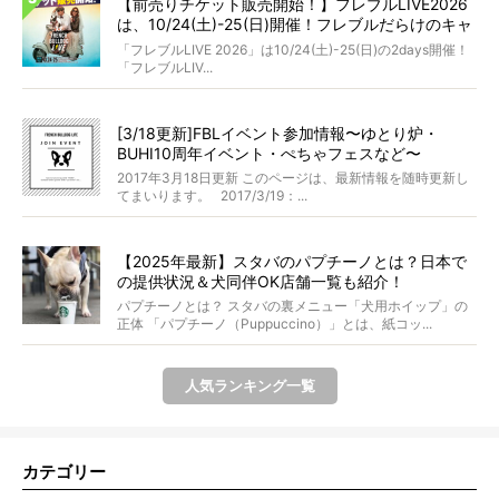
【前売りチケット販売開始！】フレブルLIVE2026
は、10/24(土)-25(日)開催！フレブルだらけのキャ
ンプ・前夜祭・バスプランも新登場!?
「フレブルLIVE 2026」は10/24(土)-25(日)の2days開催！
「フレブルLIV...
[3/18更新]FBLイベント参加情報〜ゆとり炉・
BUHI10周年イベント・ぺちゃフェスなど〜
2017年3月18日更新 このページは、最新情報を随時更新し
てまいります。 2017/3/19：...
【2025年最新】スタバのパプチーノとは？日本で
の提供状況＆犬同伴OK店舗一覧も紹介！
パプチーノとは？ スタバの裏メニュー「犬用ホイップ」の
正体 「パプチーノ（Puppuccino）」とは、紙コッ...
人気ランキング一覧
カテゴリー