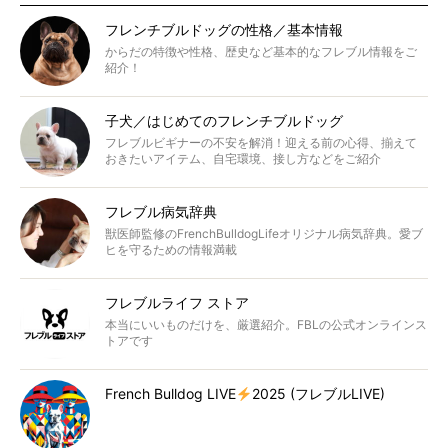
フレンチブルドッグの性格／基本情報
からだの特徴や性格、歴史など基本的なフレブル情報をご
紹介！
子犬／はじめてのフレンチブルドッグ
フレブルビギナーの不安を解消！迎える前の心得、揃えて
おきたいアイテム、自宅環境、接し方などをご紹介
フレブル病気辞典
獣医師監修のFrenchBulldogLifeオリジナル病気辞典。愛ブ
ヒを守るための情報満載
フレブルライフ ストア
本当にいいものだけを、厳選紹介。FBLの公式オンラインス
トアです
French Bulldog LIVE
2025 (フレブルLIVE)