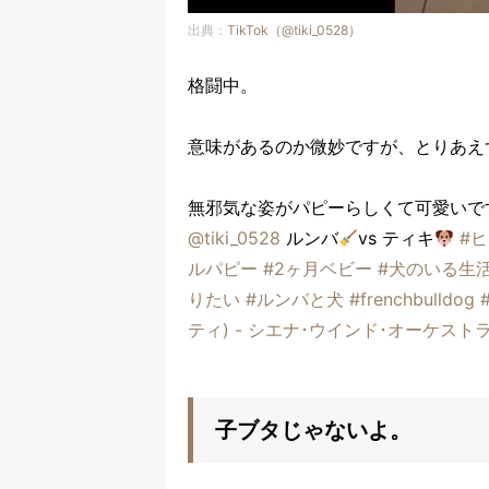
出典：
TikTok（@tiki_0528）
格闘中。
意味があるのか微妙ですが、とりあえ
無邪気な姿がパピーらしくて可愛いで
@tiki_0528
ルンバ
vs ティキ
#
ルパピー
#2ヶ月ベビー
#犬のいる生
りたい
#ルンバと犬
#frenchbulldog
ティ) - シエナ･ウインド･オーケスト
子ブタじゃないよ。