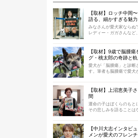
【取材】ロッチ中岡〜
語る、細かすぎる魅力
みなさんが愛犬家ならぬ
レディー・ガガさんなど
岡さんも、じつは大のフ
ていないのにもかかわら
ルアカウントがフォローされて
【取材】9歳で脳腫瘍
やトーラスも、その中の
グ・桃太郎の奇跡と軌
そんな中岡さんに、フレ
愛犬が「脳腫瘍」と診断
思ってた以上！ ガチ中の
す。筆者も脳腫瘍で愛犬
かを理解をしているつも
の病気。
ところが、フレンチブル
【取材】上沼恵美子さ
も生き抜いたのです。旅立
間
ドでした。さらには、治
運命の子はぼくらのもと
この事実はフレンチブル
その悲しみを語ることは
を与えるに違いありませ
けれども、ぼくらはその
やケアについて詳しくお
前にして、ほんのすこし
その悲しみをいますぐ解
【中川大志インタビュ
るのもいいだろう。
メンが愛犬のフレンチ