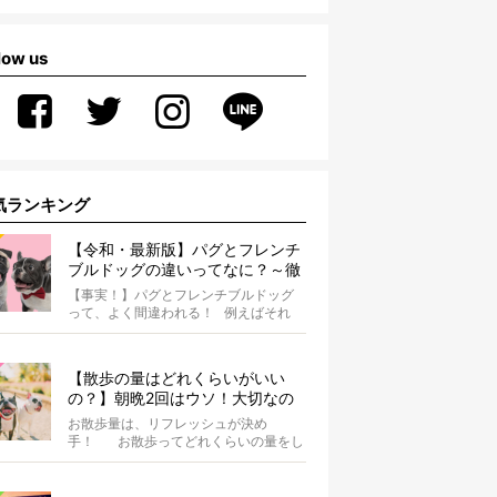
low us
気ランキング
【令和・最新版】パグとフレンチ
ブルドッグの違いってなに？～徹
底解説～
【事実！】パグとフレンチブルドッグ
って、よく間違われる！ 例えばそれ
は、愛ブヒとのお散歩中。 &...
【散歩の量はどれくらいがいい
の？】朝晩2回はウソ！大切なの
は運動量より「リフレッシュ」〜
お散歩量は、リフレッシュが決め
お散歩にまつわる疑問FAQつき〜
手！ お散歩ってどれくらいの量をし
たらいいのか迷いませんか？ よ...