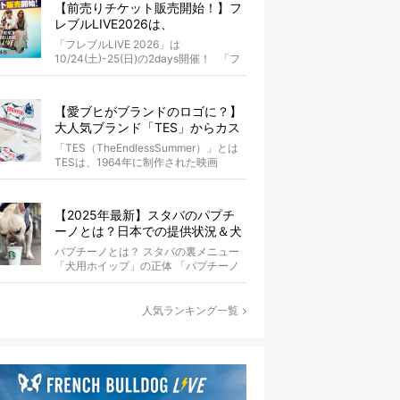
【前売りチケット販売開始！】フ
レブルLIVE2026は、
10/24(土)-25(日)開催！フレブル
「フレブルLIVE 2026」は
だらけのキャンプ・前夜祭・バス
10/24(土)-25(日)の2days開催！ 「フ
プランも新登場!?
レブルLIV...
【愛ブヒがブランドのロゴに？】
大人気ブランド「TES」からカス
タムオーダーが誕生！
「TES（TheEndlessSummer）」とは
TESは、1964年に制作された映画
『The...
【2025年最新】スタバのパプチ
ーノとは？日本での提供状況＆犬
同伴OK店舗一覧も紹介！
パプチーノとは？ スタバの裏メニュー
「犬用ホイップ」の正体 「パプチーノ
（Puppuccino）」とは、紙コッ...
人気ランキング一覧