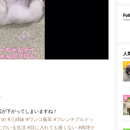
Fol
人
。
尻が下がってしまいますね！
すめ
#三姉妹
#ワンコ最高
#フレンチブルドッ
このいる生活
#目に入れても痛くない
#肉球ケ