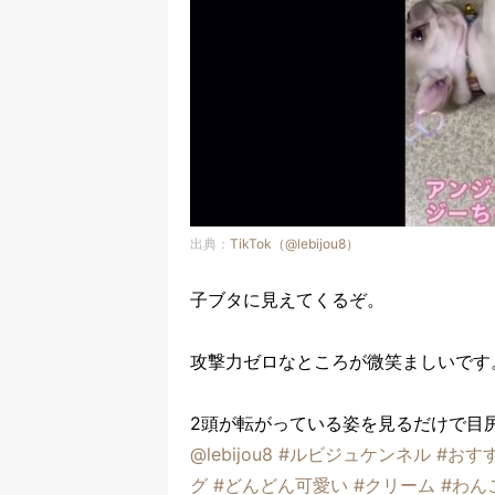
出典：
TikTok（@lebijou8）
子ブタに見えてくるぞ。
攻撃力ゼロなところが微笑ましいです
2頭が転がっている姿を見るだけで目
@lebijou8
#ルビジュケンネル
#おす
グ
#どんどん可愛い
#クリーム
#わん