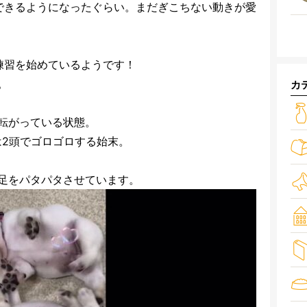
できるようになったぐらい。まだぎこちない動きが愛
練習を始めているようです！
。
カ
転がっている状態。
は2頭でゴロゴロする始末。
足をパタパタさせています。