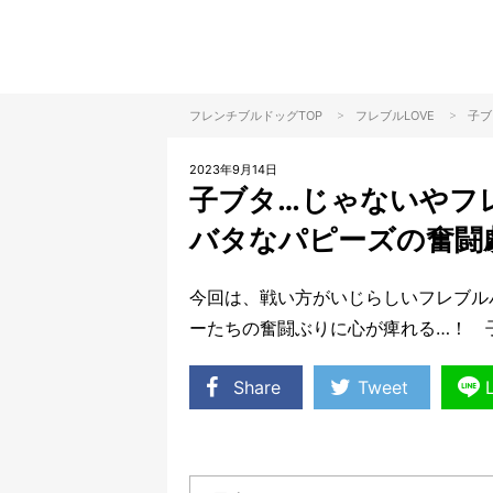
>
>
フレンチブルドッグTOP
フレブル
LOVE
子ブ
2023年9月14日
子ブタ…じゃないやフ
バタなパピーズの奮闘
今回は、戦い方がいじらしいフレブル
ーたちの奮闘ぶりに心が痺れる…！ 
Share
Tweet