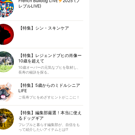
French Bulldog LIVE
2025 (フ
レブルLIVE)
【特集】シン・スキンケア
【特集】レジェンドブヒの肖像ー
10歳を超えて
10歳オーバーの元気なブヒを取材し、
長寿の秘訣を探る。
【特集】5歳からのミドルシニア
LIFE
ご長寿ブヒをめざすヒントがここに！
【特集】編集部厳選！本当に使え
るドッグギア
フレブルと暮らす編集部が、自信をも
って紹介したいアイテムとは!?