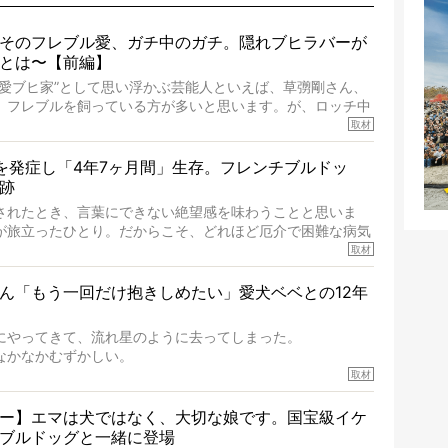
そのフレブル愛、ガチ中のガチ。隠れブヒラバーが
とは〜【前編】
“愛ブヒ家”として思い浮かぶ芸能人といえば、草彅剛さん、
、フレブルを飼っている方が多いと思います。が、ロッチ中
レブルラバーだというのをご存知ですか？ フレブルを飼っ
取材
ず、中岡さんのインスタグラムを覗くと、たくさんのフレブ
いて、わが『FRENCH BULLDOG LIFE』モデルのnico
を発症し「4年7ヶ月間」生存。フレンチブルドッ
一頭。
跡
ブルの魅力を語っていただきました。そのブヒ愛っぷりは、
されたとき、言葉にできない絶望感を味わうことと思いま
ガチでした!?
が旅立ったひとり。だからこそ、どれほど厄介で困難な病気
りです。「発症から1年生存すれば素晴らしい」とされるこ
取材
ドッグの桃太郎は9歳で脳腫瘍を発症し、なんと4年7ヶ月間
ん「もう一回だけ抱きしめたい」愛犬ベベとの12年
ったときの年齢は13歳と11ヶ月、レジェンド級のレジェン
療後3年間は一度も発作が起きなかったといいます。
にやってきて、流れ星のように去ってしまった。
ドッグだけでなく、脳腫瘍と闘う多くの犬たちに勇気と希望
なかなかむずかしい。
ん。桃太郎のオーナーである佐藤さんご夫婦に、治療の選択
ことについて考えたいし、泣き出しそうな飼い主さんを目の
取材
話しをうかがいました。
でも寄り添いたいと思う。
消することはできないが、話をきいて、泣いたり笑ったりす
ー】エマは犬ではなく、大切な娘です。国宝級イケ
ブルドッグと一緒に登場