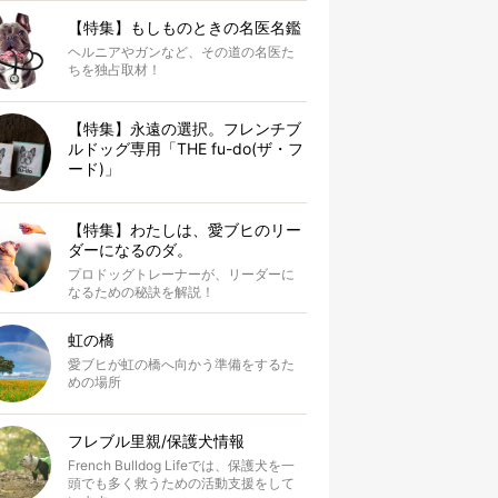
【特集】もしものときの名医名鑑
ヘルニアやガンなど、その道の名医た
ちを独占取材！
【特集】永遠の選択。フレンチブ
ルドッグ専用「THE fu-do(ザ・フ
ード)」
【特集】わたしは、愛ブヒのリー
ダーになるのダ。
プロドッグトレーナーが、リーダーに
なるための秘訣を解説！
虹の橋
愛ブヒが虹の橋へ向かう準備をするた
めの場所
フレブル里親/保護犬情報
French Bulldog Lifeでは、保護犬を一
頭でも多く救うための活動支援をして