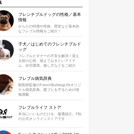
集
フレンチブルドッグの性格／基本
情報
からだの特徴や性格、歴史など基本的
なフレブル情報をご紹介！
子犬／はじめてのフレンチブルド
ッグ
フレブルビギナーの不安を解消！迎え
る前の心得、揃えておきたいアイテ
ム、自宅環境、接し方などをご紹介
フレブル病気辞典
獣医師監修のFrenchBulldogLifeオリジ
ナル病気辞典。愛ブヒを守るための情
報満載
フレブルライフ ストア
本当にいいものだけを、厳選紹介。FBL
の公式オンラインストアです