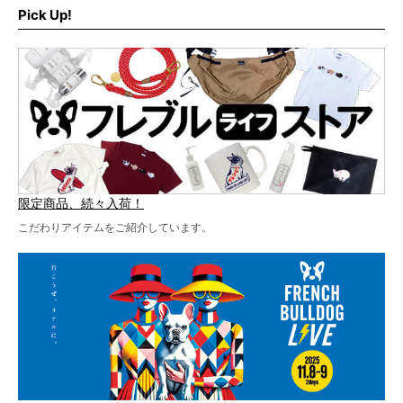
います！
た！
Pick Up!
テーマソングの情報やお得な前売りチケットの販売情報な
ど、内容盛りだくさんでお送りしていますので、最後まで
お見逃しなく！
限定商品、続々入荷！
こだわりアイテムをご紹介しています。