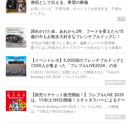
僧侶として伝える、希望の葬儀
犬の旅立ちや供養についてインタビュー。
インタビュアー兼対談相手は、大の犬好きで心霊分野の知
お笑いコンビ「千原兄弟」のツッコミを担当する、千原せ
識にも長けているPELIさん。
いじさん。
取材
「愛犬が旅立ったあと、ベッドやおもちゃはどうすればい
今年で結成35周年を迎え、芸人としての活躍も目覚ましい
い？」「お骨はどうするべき？」「お花やお線香は喜んで
中、2024年5月に動物専門僧侶になり世間を驚かせまし
くれる？」
諦めかけた命。あれから2年、フードを変えたら15
た。
さらには、霊感がない人でも愛犬が成仏したことを知る方
歳の今もお散歩大好きなフレンチブルドッグに！
僧侶としての名は「靖賢（せいけん）」。
法まで。
当時54歳という年齢にして、なぜ動物専門僧侶という道を
今日は15歳の愛ブヒと暮らす、編集メンバーの実体験。
選んだのか。
愛ブヒは二年前からすべてのフードが合わなくなり体重が
お笑い芸人だからこそ暗くなりすぎない、むしろ心がスッ
また、愛犬の旅立ちとどのように向き合うべきなのか。
激減。検査をしても異常はなく「年齢のせいですね…」と言
と軽くなる。
「動物専門僧侶」という立場で、お話しをうかがいまし
われてしまいました。
永久保存版のスペシャル対談です！
【イベントレポ】5,000頭のフレンチブルドッグと
た。
もう諦めるしかないのかな…そんなとき、我が家に届いたの
7,000人が集まった「フレブルLIVE2024」の全
が「THE fu-do(ザ・フード)」の試食品でした。
貌！
そして「THE fu-do(ザ・フード)」を食べつづけて二年、愛
11/9(土)-10(日)の二日間にわたって開催された『French
ブヒは15歳になり、今も元気にお散歩をしています。
Bulldog LIVE 2024（フレブルLIVE）』。
今回は、二年前の絶望から今までを包み隠さず、時系列で
今年はのべ5,000頭のフレンチブルドッグと7,000人のフレ
フレブルLIVE
お話しさせていただきます。
ブルオーナーが集まりました！
【前売りチケット販売開始！】フレブルLIVE 2025
day1の司会はフレブルラバーのロッチさん。day2の音楽フ
は、11/8(土)9(日)開催！スチャダラパーによるテー
ェスには世代ど真ん中のPUFFYが出演するなど、例年以上
に豪華なラインナップ。
マソング制作も決定
『French Bulldog LIVE 2025（フレブルLIVE）』の開催
北は北海道、南は鹿児島県から。全国のフレンチブルドッ
は、11/8(土)-9(日)の2days！
グが一堂に会した「フレブルLIVE2024」の模様を、詳しく
お得な前売りチケット、いよいよ販売スタートです！
フレブルLIVE
お届けです！
さらに今年はビッグニュースが。
なんと、ヒップホップグループ「スチャダラパー」がフレ
最後には2025年の情報もありますので、要チェックでござ
ブルLIVEのテーマソングを制作してくれることになりまし