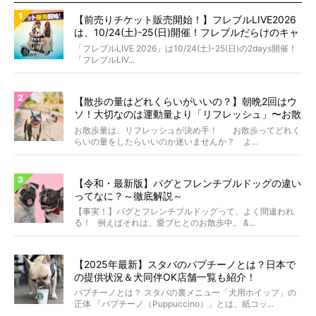
【前売りチケット販売開始！】フレブルLIVE2026
は、10/24(土)-25(日)開催！フレブルだらけのキャ
ンプ・前夜祭・バスプランも新登場!?
「フレブルLIVE 2026」は10/24(土)-25(日)の2days開催！
「フレブルLIV...
【散歩の量はどれくらいがいいの？】朝晩2回はウ
ソ！大切なのは運動量より「リフレッシュ」〜お散
歩にまつわる疑問FAQつき〜
お散歩量は、リフレッシュが決め手！ お散歩ってどれく
らいの量をしたらいいのか迷いませんか？ よ...
【令和・最新版】パグとフレンチブルドッグの違い
ってなに？～徹底解説～
【事実！】パグとフレンチブルドッグって、よく間違われ
る！ 例えばそれは、愛ブヒとのお散歩中。 &...
【2025年最新】スタバのパプチーノとは？日本で
の提供状況＆犬同伴OK店舗一覧も紹介！
パプチーノとは？ スタバの裏メニュー「犬用ホイップ」の
正体 「パプチーノ（Puppuccino）」とは、紙コッ...