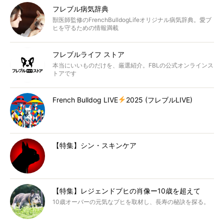
フレブル病気辞典
獣医師監修のFrenchBulldogLifeオリジナル病気辞典。愛ブ
ヒを守るための情報満載
フレブルライフ ストア
本当にいいものだけを、厳選紹介。FBLの公式オンラインス
トアです
French Bulldog LIVE
2025 (フレブルLIVE)
【特集】シン・スキンケア
【特集】レジェンドブヒの肖像ー10歳を超えて
10歳オーバーの元気なブヒを取材し、長寿の秘訣を探る。