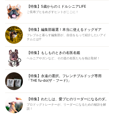
【特集】5歳からのミドルシニアLIFE
ご長寿ブヒをめざすヒントがここに！
【特集】編集部厳選！本当に使えるドッグギア
フレブルと暮らす編集部が、自信をもって紹介したいアイ
テムとは!?
【特集】もしものときの名医名鑑
ヘルニアやガンなど、その道の名医たちを独占取材！
【特集】永遠の選択。フレンチブルドッグ専用
「THE fu-do(ザ・フード)」
【特集】わたしは、愛ブヒのリーダーになるのダ。
プロドッグトレーナーが、リーダーになるための秘訣を解
説！