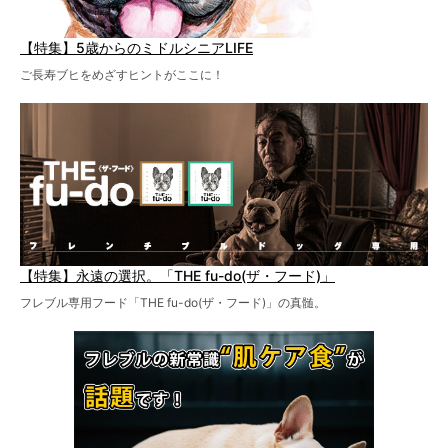
【特集】5歳からのミドルシニアLIFE
ご長寿ブヒをめざすヒントがここに！
【特集】永遠の選択。「THE fu-do(ザ・フード)」
フレブル専用フード「THE fu-do(ザ・フード)」の真髄。