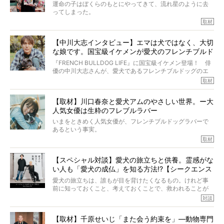
きの年齢は13歳と11ヶ月、レジェンド級のレジェンドでし
運命の子はぼくらのもとにやってきて、流れ星のように去
た。さらには、治療後3年間は一度も発作が起きなかったと
ってしまった。
いいます。
その悲しみを語ることはなかなかむずかしい。
取材
この事実はフレンチブルドッグだけでなく、脳腫瘍と闘う
けれども、ぼくらはそのことについて考えたいし、泣き出
多くの犬たちに勇気と希望を与えるに違いありません。桃
しそうな飼い主さんを目の前にして、ほんのすこしでも寄
太郎のオーナーである佐藤さんご夫婦に、治療の選択やケ
【中川大志インタビュー】エマは犬ではなく、大切
り添いたいと思う。
アについて詳しくお話しをうかがいました。
な娘です。国宝級イケメンが愛犬のフレンチブルド
その悲しみをいますぐ解消することはできないが、話をき
いて、泣いたり笑ったりするのもいいだろう。
ッグと一緒に登場
『FRENCH BULLDOG LIFE』に国宝級イケメン登場！ 俳
こんな子だった、こんなにいい子だった、ほんとうに愛し
優の中川大志さんが、愛犬であるフレンチブルドッグのエ
ていたと。
マちゃん（2歳の女の子）にメロメロとの情報を聞きつけ、
取材
ぼくらは上沼恵美子さんのご自宅へ伺って、お話をきこう
中川さんを直撃。そのフレブル愛をたっぷり語っていただ
と思った。
きました。他のフレブルオーナーさん同様、濃すぎる親バ
【取材】川口春奈と愛犬アムのやさしい世界。ー大
カエピソードが次から次へと飛び出しました。
人気女優は生粋のフレブルラバー
いまをときめく人気女優が、フレンチブルドッグラバーで
あるという事実。
そうです、その人は川口春奈さん。
取材
アムちゃんというパイドの女の子と暮らしています。
話を聞けば聞くほど、そして春奈さんとアムちゃんのやり
【スペシャル対談】愛犬の旅立ちと供養。霊感がな
とりを目の当たりにするほどに、そのフレンチブルドッグ
い人も「愛犬の成仏」を知る方法!?【シークエンス
愛がわたしたちのそれとまったく同じであることに、なん
だかうれしくなってしまったのでした。
はやとも×PELI】
愛犬の旅立ちは、誰もが目を背けたくなるもの。けれど事
春奈さんとアムちゃんのすてきな暮らしを、BUHI編集長の
前に知っておくこと、考えておくことで、救われることが
小西がいつくしみながら、切り取らせていただきます。
たくさんあります。
対談
今回は、お盆スペシャル企画。世間が認めるほどの霊視能
【取材】千原せいじ「また会う約束を」―動物専門
力をもつお笑い芸人「シークエンスはやとも」さんに、愛