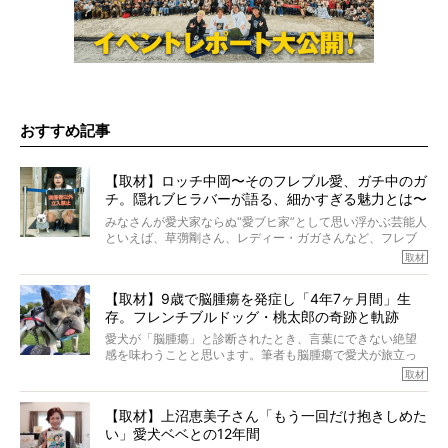
おすすめ記事
【取材】ロッチ中岡〜そのフレブル愛、ガチ中のガ
チ。隠れブヒラバーが語る、細かすぎる魅力とは〜
【前編】
みなさんが愛犬家ならぬ“愛ブヒ家”として思い浮かぶ芸能人
といえば、草彅剛さん、レディー・ガガさんなど、フレブ
ルを飼っている方が多いと思います。が、ロッチ中岡さん
取材
も、じつは大のフレブルラバーだというのをご存知です
か？ フレブルを飼っていないのにもかかわらず、中岡さ
【取材】9歳で脳腫瘍を発症し「4年7ヶ月間」生
んのインスタグラムを覗くと、たくさんのフレブルアカウ
存。フレンチブルドッグ・桃太郎の奇跡と軌跡
ントがフォローされていて、わが『FRENCH BULLDOG
LIFE』モデルのnicoやトーラスも、その中の一頭。
愛犬が「脳腫瘍」と診断されたとき、言葉にできない絶望
そんな中岡さんに、フレブルの魅力を語っていただきまし
感を味わうことと思います。筆者も脳腫瘍で愛犬が旅立っ
た。そのブヒ愛っぷりは、思ってた以上！ ガチ中のガチ
たひとり。だからこそ、どれほど厄介で困難な病気かを理
取材
でした!?
解をしているつもりです。「発症から1年生存すれば素晴ら
しい」とされるこの病気。
【取材】上沼恵美子さん「もう一回だけ抱きしめた
ところが、フレンチブルドッグの桃太郎は9歳で脳腫瘍を発
い」愛犬ベベとの12年間
症し、なんと4年7ヶ月間も生き抜いたのです。旅立ったと