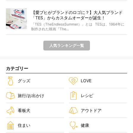
【愛ブヒがブランドのロゴに？】大人気ブランド
「TES」からカスタムオーダーが誕生！
「TES（TheEndlessSummer）」とは TESは、1964年に
制作された映画『The...
人気ランキング一覧
カテゴリー
グッズ
LOVE
旅行/お出かけ
レシピ
看板犬
アウトドア
住まい
健康