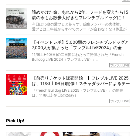
「愛犬が旅立ったあと、ベッドやおもちゃはどうすればい
今年で結成35周年を迎え、芸人としての活躍も目覚ましい
い？」「お骨はどうするべき？」「お花やお線香は喜んで
中、2024年5月に動物専門僧侶になり世間を驚かせまし
くれる？」
諦めかけた命。あれから2年、フードを変えたら15
た。
さらには、霊感がない人でも愛犬が成仏したことを知る方
歳の今もお散歩大好きなフレンチブルドッグに！
僧侶としての名は「靖賢（せいけん）」。
法まで。
当時54歳という年齢にして、なぜ動物専門僧侶という道を
今日は15歳の愛ブヒと暮らす、編集メンバーの実体験。
選んだのか。
愛ブヒは二年前からすべてのフードが合わなくなり体重が
お笑い芸人だからこそ暗くなりすぎない、むしろ心がスッ
また、愛犬の旅立ちとどのように向き合うべきなのか。
激減。検査をしても異常はなく「年齢のせいですね…」と言
と軽くなる。
「動物専門僧侶」という立場で、お話しをうかがいまし
われてしまいました。
永久保存版のスペシャル対談です！
【イベントレポ】5,000頭のフレンチブルドッグと
た。
もう諦めるしかないのかな…そんなとき、我が家に届いたの
7,000人が集まった「フレブルLIVE2024」の全
が「THE fu-do(ザ・フード)」の試食品でした。
貌！
そして「THE fu-do(ザ・フード)」を食べつづけて二年、愛
11/9(土)-10(日)の二日間にわたって開催された『French
ブヒは15歳になり、今も元気にお散歩をしています。
Bulldog LIVE 2024（フレブルLIVE）』。
今回は、二年前の絶望から今までを包み隠さず、時系列で
今年はのべ5,000頭のフレンチブルドッグと7,000人のフレ
フレブルLIVE
お話しさせていただきます。
ブルオーナーが集まりました！
【前売りチケット販売開始！】フレブルLIVE 2025
day1の司会はフレブルラバーのロッチさん。day2の音楽フ
は、11/8(土)9(日)開催！スチャダラパーによるテー
ェスには世代ど真ん中のPUFFYが出演するなど、例年以上
に豪華なラインナップ。
マソング制作も決定
『French Bulldog LIVE 2025（フレブルLIVE）』の開催
北は北海道、南は鹿児島県から。全国のフレンチブルドッ
は、11/8(土)-9(日)の2days！
グが一堂に会した「フレブルLIVE2024」の模様を、詳しく
お得な前売りチケット、いよいよ販売スタートです！
フレブルLIVE
お届けです！
さらに今年はビッグニュースが。
なんと、ヒップホップグループ「スチャダラパー」がフレ
最後には2025年の情報もありますので、要チェックでござ
ブルLIVEのテーマソングを制作してくれることになりまし
います！
た！
Pick Up!
テーマソングの情報やお得な前売りチケットの販売情報な
ど、内容盛りだくさんでお送りしていますので、最後まで