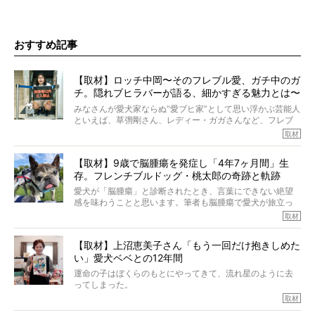
おすすめ記事
【取材】ロッチ中岡〜そのフレブル愛、ガチ中のガ
チ。隠れブヒラバーが語る、細かすぎる魅力とは〜
【前編】
みなさんが愛犬家ならぬ“愛ブヒ家”として思い浮かぶ芸能人
といえば、草彅剛さん、レディー・ガガさんなど、フレブ
ルを飼っている方が多いと思います。が、ロッチ中岡さん
取材
も、じつは大のフレブルラバーだというのをご存知です
か？ フレブルを飼っていないのにもかかわらず、中岡さ
【取材】9歳で脳腫瘍を発症し「4年7ヶ月間」生
んのインスタグラムを覗くと、たくさんのフレブルアカウ
存。フレンチブルドッグ・桃太郎の奇跡と軌跡
ントがフォローされていて、わが『FRENCH BULLDOG
LIFE』モデルのnicoやトーラスも、その中の一頭。
愛犬が「脳腫瘍」と診断されたとき、言葉にできない絶望
そんな中岡さんに、フレブルの魅力を語っていただきまし
感を味わうことと思います。筆者も脳腫瘍で愛犬が旅立っ
た。そのブヒ愛っぷりは、思ってた以上！ ガチ中のガチ
たひとり。だからこそ、どれほど厄介で困難な病気かを理
取材
でした!?
解をしているつもりです。「発症から1年生存すれば素晴ら
しい」とされるこの病気。
【取材】上沼恵美子さん「もう一回だけ抱きしめた
ところが、フレンチブルドッグの桃太郎は9歳で脳腫瘍を発
い」愛犬ベベとの12年間
症し、なんと4年7ヶ月間も生き抜いたのです。旅立ったと
きの年齢は13歳と11ヶ月、レジェンド級のレジェンドでし
運命の子はぼくらのもとにやってきて、流れ星のように去
た。さらには、治療後3年間は一度も発作が起きなかったと
ってしまった。
いいます。
その悲しみを語ることはなかなかむずかしい。
取材
この事実はフレンチブルドッグだけでなく、脳腫瘍と闘う
けれども、ぼくらはそのことについて考えたいし、泣き出
多くの犬たちに勇気と希望を与えるに違いありません。桃