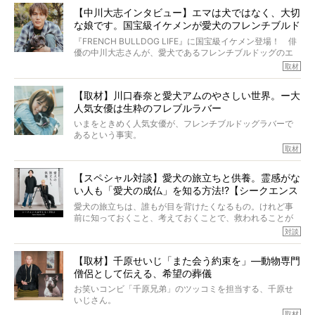
しそうな飼い主さんを目の前にして、ほんのすこしでも寄
太郎のオーナーである佐藤さんご夫婦に、治療の選択やケ
【中川大志インタビュー】エマは犬ではなく、大切
り添いたいと思う。
アについて詳しくお話しをうかがいました。
な娘です。国宝級イケメンが愛犬のフレンチブルド
その悲しみをいますぐ解消することはできないが、話をき
いて、泣いたり笑ったりするのもいいだろう。
ッグと一緒に登場
『FRENCH BULLDOG LIFE』に国宝級イケメン登場！ 俳
こんな子だった、こんなにいい子だった、ほんとうに愛し
優の中川大志さんが、愛犬であるフレンチブルドッグのエ
ていたと。
マちゃん（2歳の女の子）にメロメロとの情報を聞きつけ、
取材
ぼくらは上沼恵美子さんのご自宅へ伺って、お話をきこう
中川さんを直撃。そのフレブル愛をたっぷり語っていただ
と思った。
きました。他のフレブルオーナーさん同様、濃すぎる親バ
【取材】川口春奈と愛犬アムのやさしい世界。ー大
カエピソードが次から次へと飛び出しました。
人気女優は生粋のフレブルラバー
いまをときめく人気女優が、フレンチブルドッグラバーで
あるという事実。
そうです、その人は川口春奈さん。
取材
アムちゃんというパイドの女の子と暮らしています。
話を聞けば聞くほど、そして春奈さんとアムちゃんのやり
【スペシャル対談】愛犬の旅立ちと供養。霊感がな
とりを目の当たりにするほどに、そのフレンチブルドッグ
い人も「愛犬の成仏」を知る方法!?【シークエンス
愛がわたしたちのそれとまったく同じであることに、なん
だかうれしくなってしまったのでした。
はやとも×PELI】
愛犬の旅立ちは、誰もが目を背けたくなるもの。けれど事
春奈さんとアムちゃんのすてきな暮らしを、BUHI編集長の
前に知っておくこと、考えておくことで、救われることが
小西がいつくしみながら、切り取らせていただきます。
たくさんあります。
対談
今回は、お盆スペシャル企画。世間が認めるほどの霊視能
【取材】千原せいじ「また会う約束を」―動物専門
力をもつお笑い芸人「シークエンスはやとも」さんに、愛
僧侶として伝える、希望の葬儀
犬の旅立ちや供養についてインタビュー。
インタビュアー兼対談相手は、大の犬好きで心霊分野の知
お笑いコンビ「千原兄弟」のツッコミを担当する、千原せ
識にも長けているPELIさん。
いじさん。
取材