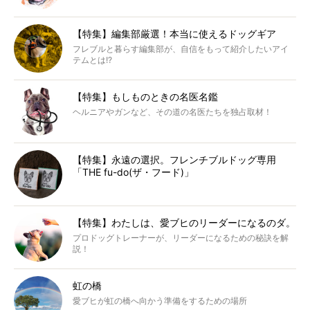
【特集】編集部厳選！本当に使えるドッグギア
フレブルと暮らす編集部が、自信をもって紹介したいアイ
テムとは!?
【特集】もしものときの名医名鑑
ヘルニアやガンなど、その道の名医たちを独占取材！
【特集】永遠の選択。フレンチブルドッグ専用
「THE fu-do(ザ・フード)」
【特集】わたしは、愛ブヒのリーダーになるのダ。
プロドッグトレーナーが、リーダーになるための秘訣を解
説！
虹の橋
愛ブヒが虹の橋へ向かう準備をするための場所