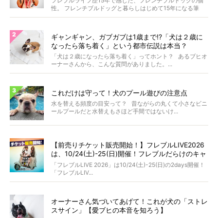
フレブルライフ歴15年で感じた、フレンチブルドッグの個
性。 フレンチブルドッグと暮らしはじめて15年になる筆
者...
ギャンギャン、ガブガブは1歳まで!?「犬は２歳に
なったら落ち着く」という都市伝説は本当？
「犬は２歳になったら落ち着く」ってホント？ あるブヒオ
ーナーさんから、こんな質問がありました。...
これだけは守って！犬のプール遊びの注意点
水を替える頻度の目安って？ 昔ながらの丸くて小さなビニ
ールプールだと水替えもさほど手間ではないけ...
【前売りチケット販売開始！】フレブルLIVE2026
は、10/24(土)-25(日)開催！フレブルだらけのキャ
ンプ・前夜祭・バスプランも新登場!?
「フレブルLIVE 2026」は10/24(土)-25(日)の2days開催！
「フレブルLIV...
オーナーさん気づいてあげて！これが犬の「ストレ
スサイン」【愛ブヒの本音を知ろう】