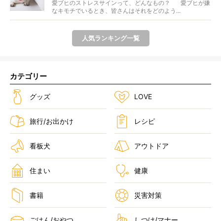
愛ブヒのストレスサインって、どんなもの？ 愛ブヒが嫌
なキモチでいるとき、皆さんはそれをどのよう...
人気ランキング一覧
カテゴリー
グッズ
LOVE
旅行/お出かけ
レシピ
看板犬
アウトドア
住まい
健康
書籍
災害対策
ごはん/おやつ
しつけ/マナー