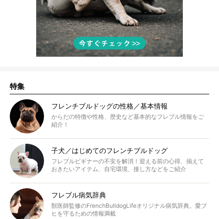
特集
フレンチブルドッグの性格／基本情報
からだの特徴や性格、歴史など基本的なフレブル情報をご
紹介！
子犬／はじめてのフレンチブルドッグ
フレブルビギナーの不安を解消！迎える前の心得、揃えて
おきたいアイテム、自宅環境、接し方などをご紹介
フレブル病気辞典
獣医師監修のFrenchBulldogLifeオリジナル病気辞典。愛ブ
ヒを守るための情報満載