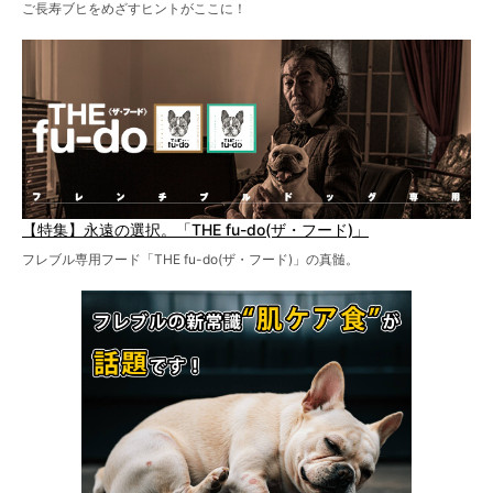
ご長寿ブヒをめざすヒントがここに！
【特集】永遠の選択。「THE fu-do(ザ・フード)」
フレブル専用フード「THE fu-do(ザ・フード)」の真髄。