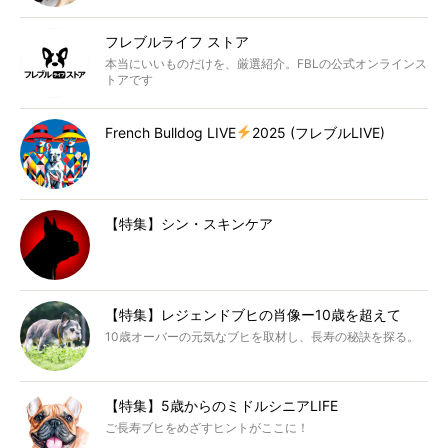
フレブルライフ ストア
本当にいいものだけを、厳選紹介。FBLの公式オンラインス
トアです
French Bulldog LIVE
2025 (フレブルLIVE)
【特集】シン・スキンケア
【特集】レジェンドブヒの肖像ー10歳を超えて
10歳オーバーの元気なブヒを取材し、長寿の秘訣を探る。
【特集】5歳からのミドルシニアLIFE
ご長寿ブヒをめざすヒントがここに！