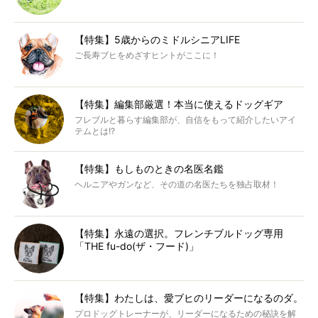
【特集】5歳からのミドルシニアLIFE
ご長寿ブヒをめざすヒントがここに！
【特集】編集部厳選！本当に使えるドッグギア
フレブルと暮らす編集部が、自信をもって紹介したいアイ
テムとは!?
【特集】もしものときの名医名鑑
ヘルニアやガンなど、その道の名医たちを独占取材！
【特集】永遠の選択。フレンチブルドッグ専用
「THE fu-do(ザ・フード)」
【特集】わたしは、愛ブヒのリーダーになるのダ。
プロドッグトレーナーが、リーダーになるための秘訣を解