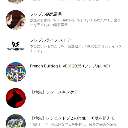
フレブル病気辞典
獣医師監修のFrenchBulldogLifeオリジナル病気辞典。愛ブ
ヒを守るための情報満載
フレブルライフ ストア
本当にいいものだけを、厳選紹介。FBLの公式オンラインス
トアです
French Bulldog LIVE
2025 (フレブルLIVE)
【特集】シン・スキンケア
【特集】レジェンドブヒの肖像ー10歳を超えて
10歳オーバーの元気なブヒを取材し、長寿の秘訣を探る。