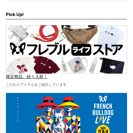
なんと、ヒップホップグループ「スチャダラパー」がフレ
最後には2025年の情報もありますので、要チェックでござ
ブルLIVEのテーマソングを制作してくれることになりまし
います！
た！
Pick Up!
テーマソングの情報やお得な前売りチケットの販売情報な
ど、内容盛りだくさんでお送りしていますので、最後まで
お見逃しなく！
限定商品、続々入荷！
こだわりアイテムをご紹介しています。