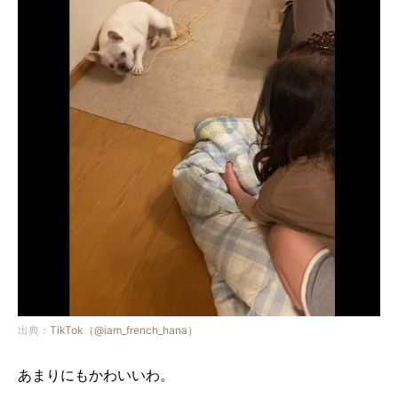
出典：
TikTok（@iam_french_hana）
あまりにもかわいいわ。