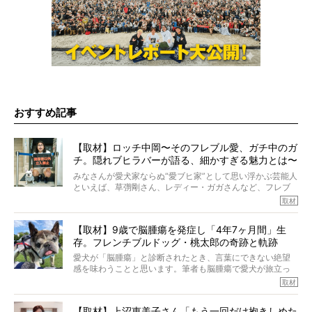
おすすめ記事
【取材】ロッチ中岡〜そのフレブル愛、ガチ中のガ
チ。隠れブヒラバーが語る、細かすぎる魅力とは〜
【前編】
みなさんが愛犬家ならぬ“愛ブヒ家”として思い浮かぶ芸能人
といえば、草彅剛さん、レディー・ガガさんなど、フレブ
ルを飼っている方が多いと思います。が、ロッチ中岡さん
取材
も、じつは大のフレブルラバーだというのをご存知です
か？ フレブルを飼っていないのにもかかわらず、中岡さ
【取材】9歳で脳腫瘍を発症し「4年7ヶ月間」生
んのインスタグラムを覗くと、たくさんのフレブルアカウ
存。フレンチブルドッグ・桃太郎の奇跡と軌跡
ントがフォローされていて、わが『FRENCH BULLDOG
LIFE』モデルのnicoやトーラスも、その中の一頭。
愛犬が「脳腫瘍」と診断されたとき、言葉にできない絶望
そんな中岡さんに、フレブルの魅力を語っていただきまし
感を味わうことと思います。筆者も脳腫瘍で愛犬が旅立っ
た。そのブヒ愛っぷりは、思ってた以上！ ガチ中のガチ
たひとり。だからこそ、どれほど厄介で困難な病気かを理
取材
でした!?
解をしているつもりです。「発症から1年生存すれば素晴ら
しい」とされるこの病気。
【取材】上沼恵美子さん「もう一回だけ抱きしめた