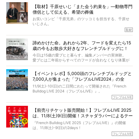
今回は、お盆スペシャル企画。世間が認めるほどの霊視能
【取材】千原せいじ「また会う約束を」―動物専門
力をもつお笑い芸人「シークエンスはやとも」さんに、愛
僧侶として伝える、希望の葬儀
犬の旅立ちや供養についてインタビュー。
インタビュアー兼対談相手は、大の犬好きで心霊分野の知
お笑いコンビ「千原兄弟」のツッコミを担当する、千原せ
識にも長けているPELIさん。
いじさん。
取材
「愛犬が旅立ったあと、ベッドやおもちゃはどうすればい
今年で結成35周年を迎え、芸人としての活躍も目覚ましい
い？」「お骨はどうするべき？」「お花やお線香は喜んで
中、2024年5月に動物専門僧侶になり世間を驚かせまし
くれる？」
諦めかけた命。あれから2年、フードを変えたら15
た。
さらには、霊感がない人でも愛犬が成仏したことを知る方
歳の今もお散歩大好きなフレンチブルドッグに！
僧侶としての名は「靖賢（せいけん）」。
法まで。
当時54歳という年齢にして、なぜ動物専門僧侶という道を
今日は15歳の愛ブヒと暮らす、編集メンバーの実体験。
選んだのか。
愛ブヒは二年前からすべてのフードが合わなくなり体重が
お笑い芸人だからこそ暗くなりすぎない、むしろ心がスッ
また、愛犬の旅立ちとどのように向き合うべきなのか。
激減。検査をしても異常はなく「年齢のせいですね…」と言
と軽くなる。
「動物専門僧侶」という立場で、お話しをうかがいまし
われてしまいました。
永久保存版のスペシャル対談です！
【イベントレポ】5,000頭のフレンチブルドッグと
た。
もう諦めるしかないのかな…そんなとき、我が家に届いたの
7,000人が集まった「フレブルLIVE2024」の全
が「THE fu-do(ザ・フード)」の試食品でした。
貌！
そして「THE fu-do(ザ・フード)」を食べつづけて二年、愛
11/9(土)-10(日)の二日間にわたって開催された『French
ブヒは15歳になり、今も元気にお散歩をしています。
Bulldog LIVE 2024（フレブルLIVE）』。
今回は、二年前の絶望から今までを包み隠さず、時系列で
今年はのべ5,000頭のフレンチブルドッグと7,000人のフレ
フレブルLIVE
お話しさせていただきます。
ブルオーナーが集まりました！
【前売りチケット販売開始！】フレブルLIVE 2025
day1の司会はフレブルラバーのロッチさん。day2の音楽フ
は、11/8(土)9(日)開催！スチャダラパーによるテー
ェスには世代ど真ん中のPUFFYが出演するなど、例年以上
に豪華なラインナップ。
マソング制作も決定
『French Bulldog LIVE 2025（フレブルLIVE）』の開催
北は北海道、南は鹿児島県から。全国のフレンチブルドッ
は、11/8(土)-9(日)の2days！
グが一堂に会した「フレブルLIVE2024」の模様を、詳しく
お得な前売りチケット、いよいよ販売スタートです！
フレブルLIVE
お届けです！
さらに今年はビッグニュースが。