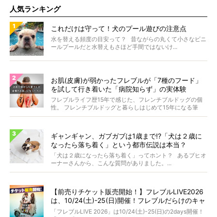
人気ランキング
これだけは守って！犬のプール遊びの注意点
水を替える頻度の目安って？ 昔ながらの丸くて小さなビニ
ールプールだと水替えもさほど手間ではないけ...
お肌(皮膚)が弱かったフレブルが「7種のフード」
を試して行き着いた「病院知らず」の実体験
フレブルライフ歴15年で感じた、フレンチブルドッグの個
性。 フレンチブルドッグと暮らしはじめて15年になる筆
者...
ギャンギャン、ガブガブは1歳まで!?「犬は２歳に
なったら落ち着く」という都市伝説は本当？
「犬は２歳になったら落ち着く」ってホント？ あるブヒオ
ーナーさんから、こんな質問がありました。...
【前売りチケット販売開始！】フレブルLIVE2026
は、10/24(土)-25(日)開催！フレブルだらけのキャ
ンプ・前夜祭・バスプランも新登場!?
「フレブルLIVE 2026」は10/24(土)-25(日)の2days開催！