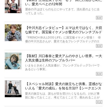
ところが、フレンチブルドッグの桃太郎は9歳で脳腫瘍を発
い」愛犬ベベとの12年間
症し、なんと4年7ヶ月間も生き抜いたのです。旅立ったと
きの年齢は13歳と11ヶ月、レジェンド級のレジェンドでし
運命の子はぼくらのもとにやってきて、流れ星のように去
た。さらには、治療後3年間は一度も発作が起きなかったと
ってしまった。
いいます。
その悲しみを語ることはなかなかむずかしい。
取材
この事実はフレンチブルドッグだけでなく、脳腫瘍と闘う
けれども、ぼくらはそのことについて考えたいし、泣き出
多くの犬たちに勇気と希望を与えるに違いありません。桃
しそうな飼い主さんを目の前にして、ほんのすこしでも寄
太郎のオーナーである佐藤さんご夫婦に、治療の選択やケ
【中川大志インタビュー】エマは犬ではなく、大切
り添いたいと思う。
アについて詳しくお話しをうかがいました。
な娘です。国宝級イケメンが愛犬のフレンチブルド
その悲しみをいますぐ解消することはできないが、話をき
いて、泣いたり笑ったりするのもいいだろう。
ッグと一緒に登場
『FRENCH BULLDOG LIFE』に国宝級イケメン登場！ 俳
こんな子だった、こんなにいい子だった、ほんとうに愛し
優の中川大志さんが、愛犬であるフレンチブルドッグのエ
ていたと。
マちゃん（2歳の女の子）にメロメロとの情報を聞きつけ、
取材
ぼくらは上沼恵美子さんのご自宅へ伺って、お話をきこう
中川さんを直撃。そのフレブル愛をたっぷり語っていただ
と思った。
きました。他のフレブルオーナーさん同様、濃すぎる親バ
【取材】川口春奈と愛犬アムのやさしい世界。ー大
カエピソードが次から次へと飛び出しました。
人気女優は生粋のフレブルラバー
いまをときめく人気女優が、フレンチブルドッグラバーで
あるという事実。
そうです、その人は川口春奈さん。
取材
アムちゃんというパイドの女の子と暮らしています。
話を聞けば聞くほど、そして春奈さんとアムちゃんのやり
【スペシャル対談】愛犬の旅立ちと供養。霊感がな
とりを目の当たりにするほどに、そのフレンチブルドッグ
い人も「愛犬の成仏」を知る方法!?【シークエンス
愛がわたしたちのそれとまったく同じであることに、なん
だかうれしくなってしまったのでした。
はやとも×PELI】
愛犬の旅立ちは、誰もが目を背けたくなるもの。けれど事
春奈さんとアムちゃんのすてきな暮らしを、BUHI編集長の
前に知っておくこと、考えておくことで、救われることが
小西がいつくしみながら、切り取らせていただきます。
たくさんあります。
対談