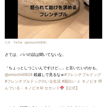
出典：
TikTok（@omochii0828）
さては、パパの話は聞いてないな。
「ちょっとしつこいんですけど…」と言いたいのかも。
@omochii0828
鏡越しで見るなｗ
#フレンチブルドッグ
#フレンチブルドッグのいる生活
#面白い
♬ キノピオ 呼
んでいる - キノピオAI セカンド
【公式】