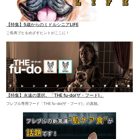
【特集】5歳からのミドルシニアLIFE
ご長寿ブヒをめざすヒントがここに！
【特集】永遠の選択。「THE fu-do(ザ・フード)」
フレブル専用フード「THE fu-do(ザ・フード)」の真髄。