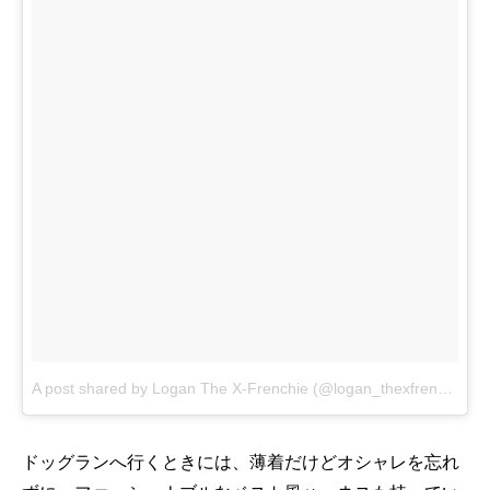
A post shared by Logan The X-Frenchie (@logan_thexfrenchie)
o
ドッグランへ行くときには、薄着だけどオシャレを忘れ