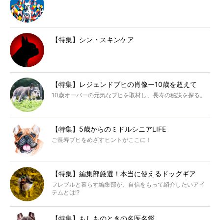
【特集】シン・スキンケア
【特集】レジェンドブヒの肖像ー10歳を超えて
10歳オーバーの元気なブヒを取材し、長寿の秘訣を探る。
【特集】5歳からのミドルシニアLIFE
ご長寿ブヒをめざすヒントがここに！
【特集】編集部厳選！本当に使えるドッグギア
フレブルと暮らす編集部が、自信をもって紹介したいアイ
テムとは!?
【特集】もしものときの名医名鑑