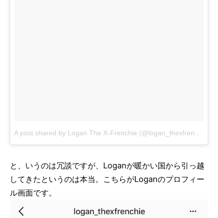
A post shared by Logan The X-Frenchie (@logan_thexfrenchie)
o
と、いうのは冗談ですが、Loganが暖かい国から引っ越
してきたというのは本当。こちらがLoganのプロフィー
ル画面です。