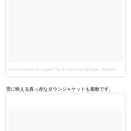
A post shared by Logan The X-Frenchie (@logan_thexfrenchie)
o
雪に映える真っ赤なダウンジャケットも素敵です。