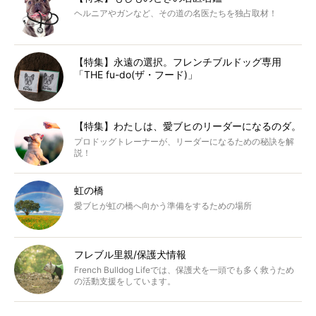
ヘルニアやガンなど、その道の名医たちを独占取材！
【特集】永遠の選択。フレンチブルドッグ専用
「THE fu-do(ザ・フード)」
【特集】わたしは、愛ブヒのリーダーになるのダ。
プロドッグトレーナーが、リーダーになるための秘訣を解
説！
虹の橋
愛ブヒが虹の橋へ向かう準備をするための場所
フレブル里親/保護犬情報
French Bulldog Lifeでは、保護犬を一頭でも多く救うため
の活動支援をしています。