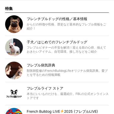
特集
フレンチブルドッグの性格／基本情報
からだの特徴や性格、歴史など基本的なフレブル情報をご
紹介！
子犬／はじめてのフレンチブルドッグ
フレブルビギナーの不安を解消！迎える前の心得、揃えて
おきたいアイテム、自宅環境、接し方などをご紹介
フレブル病気辞典
獣医師監修のFrenchBulldogLifeオリジナル病気辞典。愛ブ
ヒを守るための情報満載
フレブルライフ ストア
本当にいいものだけを、厳選紹介。FBLの公式オンラインス
トアです
French Bulldog LIVE
2025 (フレブルLIVE)