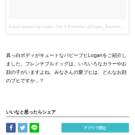
A post shared by Logan The X-Frenchie (@logan_thexfrenchie)
o
真っ白ボディがキュートなパピーブヒLoganをご紹介し
ました。フレンチブルドッグは、いろいろなカラーやお
顔の子がいますよね。みなさんの愛ブヒは、どんなお顔
のブヒですか…？
いいなと思ったらシェア
Share
Tweet
LINE
アプリで読む