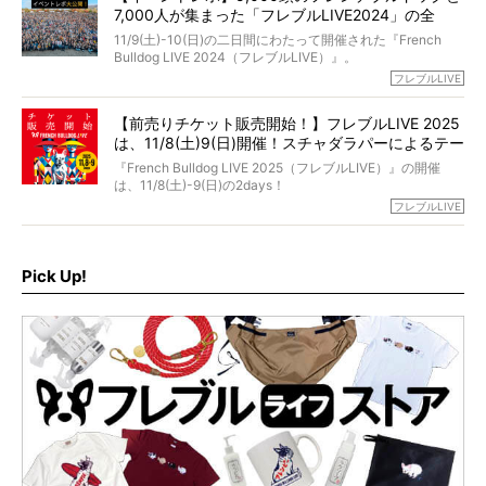
もう諦めるしかないのかな…そんなとき、我が家に届いたの
7,000人が集まった「フレブルLIVE2024」の全
が「THE fu-do(ザ・フード)」の試食品でした。
貌！
そして「THE fu-do(ザ・フード)」を食べつづけて二年、愛
11/9(土)-10(日)の二日間にわたって開催された『French
ブヒは15歳になり、今も元気にお散歩をしています。
Bulldog LIVE 2024（フレブルLIVE）』。
今回は、二年前の絶望から今までを包み隠さず、時系列で
今年はのべ5,000頭のフレンチブルドッグと7,000人のフレ
フレブルLIVE
お話しさせていただきます。
ブルオーナーが集まりました！
【前売りチケット販売開始！】フレブルLIVE 2025
day1の司会はフレブルラバーのロッチさん。day2の音楽フ
は、11/8(土)9(日)開催！スチャダラパーによるテー
ェスには世代ど真ん中のPUFFYが出演するなど、例年以上
に豪華なラインナップ。
マソング制作も決定
『French Bulldog LIVE 2025（フレブルLIVE）』の開催
北は北海道、南は鹿児島県から。全国のフレンチブルドッ
は、11/8(土)-9(日)の2days！
グが一堂に会した「フレブルLIVE2024」の模様を、詳しく
お得な前売りチケット、いよいよ販売スタートです！
フレブルLIVE
お届けです！
さらに今年はビッグニュースが。
なんと、ヒップホップグループ「スチャダラパー」がフレ
最後には2025年の情報もありますので、要チェックでござ
ブルLIVEのテーマソングを制作してくれることになりまし
います！
た！
Pick Up!
テーマソングの情報やお得な前売りチケットの販売情報な
ど、内容盛りだくさんでお送りしていますので、最後まで
お見逃しなく！