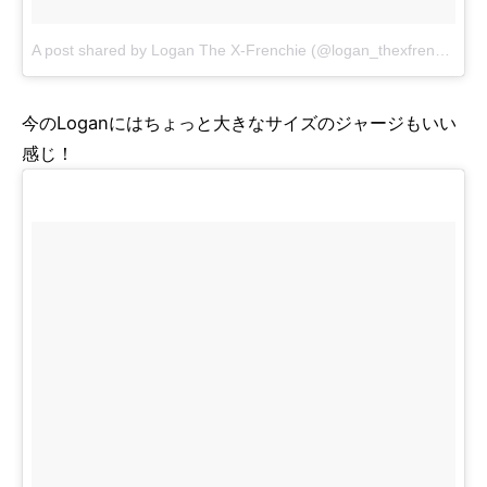
A post shared by Logan The X-Frenchie (@logan_thexfrenchie)
o
今のLoganにはちょっと大きなサイズのジャージもいい
感じ！