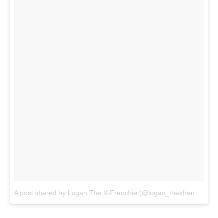
A post shared by Logan The X-Frenchie (@logan_thexfrenchie)
o