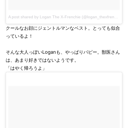
A post shared by Logan The X-Frenchie (@logan_thexfrenchie)
o
クールなお顔にジェントルマンなベスト。とっても似合
っているよ！
そんな大人っぽいLoganも、やっぱりパピー。獣医さん
は、あまり好きではないようです。
「はやく帰ろうよ」