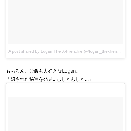
A post shared by Logan The X-Frenchie (@logan_thexfrenchie)
o
もちろん、ご飯も大好きなLogan。
「隠された秘宝を発見…むしゃむしゃ…」