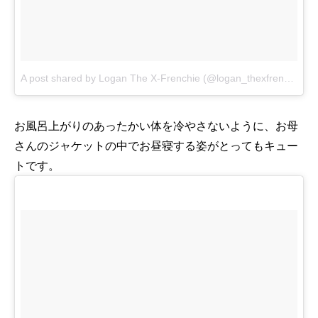
A post shared by Logan The X-Frenchie (@logan_thexfrenchie)
o
お風呂上がりのあったかい体を冷やさないように、お母
さんのジャケットの中でお昼寝する姿がとってもキュー
トです。