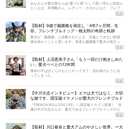
【前編】
みなさんが愛犬家ならぬ“愛ブヒ家”として思い浮かぶ芸能人
といえば、草彅剛さん、レディー・ガガさんなど、フレブ
ルを飼っている方が多いと思います。が、ロッチ中岡さん
取材
も、じつは大のフレブルラバーだというのをご存知です
か？ フレブルを飼っていないのにもかかわらず、中岡さ
【取材】9歳で脳腫瘍を発症し「4年7ヶ月間」生
んのインスタグラムを覗くと、たくさんのフレブルアカウ
存。フレンチブルドッグ・桃太郎の奇跡と軌跡
ントがフォローされていて、わが『FRENCH BULLDOG
LIFE』モデルのnicoやトーラスも、その中の一頭。
愛犬が「脳腫瘍」と診断されたとき、言葉にできない絶望
そんな中岡さんに、フレブルの魅力を語っていただきまし
感を味わうことと思います。筆者も脳腫瘍で愛犬が旅立っ
た。そのブヒ愛っぷりは、思ってた以上！ ガチ中のガチ
たひとり。だからこそ、どれほど厄介で困難な病気かを理
取材
でした!?
解をしているつもりです。「発症から1年生存すれば素晴ら
しい」とされるこの病気。
【取材】上沼恵美子さん「もう一回だけ抱きしめた
ところが、フレンチブルドッグの桃太郎は9歳で脳腫瘍を発
い」愛犬ベベとの12年間
症し、なんと4年7ヶ月間も生き抜いたのです。旅立ったと
きの年齢は13歳と11ヶ月、レジェンド級のレジェンドでし
運命の子はぼくらのもとにやってきて、流れ星のように去
た。さらには、治療後3年間は一度も発作が起きなかったと
ってしまった。
いいます。
その悲しみを語ることはなかなかむずかしい。
取材
この事実はフレンチブルドッグだけでなく、脳腫瘍と闘う
けれども、ぼくらはそのことについて考えたいし、泣き出
多くの犬たちに勇気と希望を与えるに違いありません。桃
しそうな飼い主さんを目の前にして、ほんのすこしでも寄
太郎のオーナーである佐藤さんご夫婦に、治療の選択やケ
【中川大志インタビュー】エマは犬ではなく、大切
り添いたいと思う。
アについて詳しくお話しをうかがいました。
な娘です。国宝級イケメンが愛犬のフレンチブルド
その悲しみをいますぐ解消することはできないが、話をき
いて、泣いたり笑ったりするのもいいだろう。
ッグと一緒に登場
『FRENCH BULLDOG LIFE』に国宝級イケメン登場！ 俳
こんな子だった、こんなにいい子だった、ほんとうに愛し
優の中川大志さんが、愛犬であるフレンチブルドッグのエ
ていたと。
マちゃん（2歳の女の子）にメロメロとの情報を聞きつけ、
取材
ぼくらは上沼恵美子さんのご自宅へ伺って、お話をきこう
中川さんを直撃。そのフレブル愛をたっぷり語っていただ
と思った。
きました。他のフレブルオーナーさん同様、濃すぎる親バ
【取材】川口春奈と愛犬アムのやさしい世界。ー大
カエピソードが次から次へと飛び出しました。