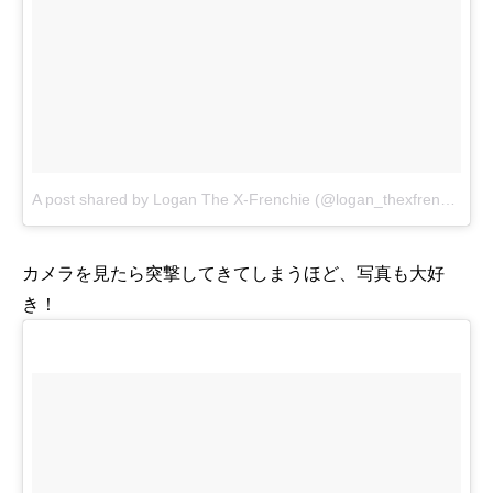
A post shared by Logan The X-Frenchie (@logan_thexfrenchie)
o
カメラを見たら突撃してきてしまうほど、写真も大好
き！