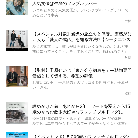
人気女優は生粋のフレブルラバー
いまをときめく人気女優が、フレンチブルドッグラバーで
あるという事実。
そうです、その人は川口春奈さん。
取材
アムちゃんというパイドの女の子と暮らしています。
話を聞けば聞くほど、そして春奈さんとアムちゃんのやり
【スペシャル対談】愛犬の旅立ちと供養。霊感がな
とりを目の当たりにするほどに、そのフレンチブルドッグ
い人も「愛犬の成仏」を知る方法!?【シークエンス
愛がわたしたちのそれとまったく同じであることに、なん
だかうれしくなってしまったのでした。
はやとも×PELI】
愛犬の旅立ちは、誰もが目を背けたくなるもの。けれど事
春奈さんとアムちゃんのすてきな暮らしを、BUHI編集長の
前に知っておくこと、考えておくことで、救われることが
小西がいつくしみながら、切り取らせていただきます。
たくさんあります。
対談
今回は、お盆スペシャル企画。世間が認めるほどの霊視能
【取材】千原せいじ「また会う約束を」―動物専門
力をもつお笑い芸人「シークエンスはやとも」さんに、愛
僧侶として伝える、希望の葬儀
犬の旅立ちや供養についてインタビュー。
インタビュアー兼対談相手は、大の犬好きで心霊分野の知
お笑いコンビ「千原兄弟」のツッコミを担当する、千原せ
識にも長けているPELIさん。
いじさん。
取材
「愛犬が旅立ったあと、ベッドやおもちゃはどうすればい
今年で結成35周年を迎え、芸人としての活躍も目覚ましい
い？」「お骨はどうするべき？」「お花やお線香は喜んで
中、2024年5月に動物専門僧侶になり世間を驚かせまし
くれる？」
諦めかけた命。あれから2年、フードを変えたら15
た。
さらには、霊感がない人でも愛犬が成仏したことを知る方
歳の今もお散歩大好きなフレンチブルドッグに！
僧侶としての名は「靖賢（せいけん）」。
法まで。
当時54歳という年齢にして、なぜ動物専門僧侶という道を
今日は15歳の愛ブヒと暮らす、編集メンバーの実体験。
選んだのか。
愛ブヒは二年前からすべてのフードが合わなくなり体重が
お笑い芸人だからこそ暗くなりすぎない、むしろ心がスッ
また、愛犬の旅立ちとどのように向き合うべきなのか。
激減。検査をしても異常はなく「年齢のせいですね…」と言
と軽くなる。
「動物専門僧侶」という立場で、お話しをうかがいまし
われてしまいました。
永久保存版のスペシャル対談です！
【イベントレポ】5,000頭のフレンチブルドッグと
た。