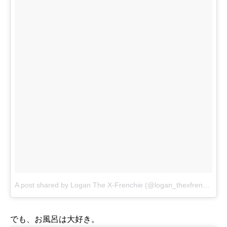
A post shared by Logan The X-Frenchie (@logan_thexfrenchie)
o
でも、お風呂は大好き。