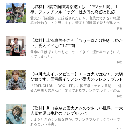
か？ フレブルを飼っていないのにもかかわらず、中岡さ
【取材】9歳で脳腫瘍を発症し「4年7ヶ月間」生
んのインスタグラムを覗くと、たくさんのフレブルアカウ
存。フレンチブルドッグ・桃太郎の奇跡と軌跡
ントがフォローされていて、わが『FRENCH BULLDOG
LIFE』モデルのnicoやトーラスも、その中の一頭。
愛犬が「脳腫瘍」と診断されたとき、言葉にできない絶望
そんな中岡さんに、フレブルの魅力を語っていただきまし
感を味わうことと思います。筆者も脳腫瘍で愛犬が旅立っ
た。そのブヒ愛っぷりは、思ってた以上！ ガチ中のガチ
たひとり。だからこそ、どれほど厄介で困難な病気かを理
取材
でした!?
解をしているつもりです。「発症から1年生存すれば素晴ら
しい」とされるこの病気。
【取材】上沼恵美子さん「もう一回だけ抱きしめた
ところが、フレンチブルドッグの桃太郎は9歳で脳腫瘍を発
い」愛犬ベベとの12年間
症し、なんと4年7ヶ月間も生き抜いたのです。旅立ったと
きの年齢は13歳と11ヶ月、レジェンド級のレジェンドでし
運命の子はぼくらのもとにやってきて、流れ星のように去
た。さらには、治療後3年間は一度も発作が起きなかったと
ってしまった。
いいます。
その悲しみを語ることはなかなかむずかしい。
取材
この事実はフレンチブルドッグだけでなく、脳腫瘍と闘う
けれども、ぼくらはそのことについて考えたいし、泣き出
多くの犬たちに勇気と希望を与えるに違いありません。桃
しそうな飼い主さんを目の前にして、ほんのすこしでも寄
太郎のオーナーである佐藤さんご夫婦に、治療の選択やケ
【中川大志インタビュー】エマは犬ではなく、大切
り添いたいと思う。
アについて詳しくお話しをうかがいました。
な娘です。国宝級イケメンが愛犬のフレンチブルド
その悲しみをいますぐ解消することはできないが、話をき
いて、泣いたり笑ったりするのもいいだろう。
ッグと一緒に登場
『FRENCH BULLDOG LIFE』に国宝級イケメン登場！ 俳
こんな子だった、こんなにいい子だった、ほんとうに愛し
優の中川大志さんが、愛犬であるフレンチブルドッグのエ
ていたと。
マちゃん（2歳の女の子）にメロメロとの情報を聞きつけ、
取材
ぼくらは上沼恵美子さんのご自宅へ伺って、お話をきこう
中川さんを直撃。そのフレブル愛をたっぷり語っていただ
と思った。
きました。他のフレブルオーナーさん同様、濃すぎる親バ
【取材】川口春奈と愛犬アムのやさしい世界。ー大
カエピソードが次から次へと飛び出しました。
人気女優は生粋のフレブルラバー
いまをときめく人気女優が、フレンチブルドッグラバーで
あるという事実。
そうです、その人は川口春奈さん。