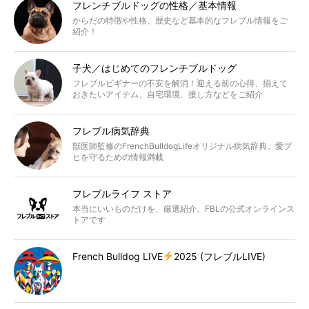
フレンチブルドッグの性格／基本情報
からだの特徴や性格、歴史など基本的なフレブル情報をご
紹介！
子犬／はじめてのフレンチブルドッグ
フレブルビギナーの不安を解消！迎える前の心得、揃えて
おきたいアイテム、自宅環境、接し方などをご紹介
フレブル病気辞典
獣医師監修のFrenchBulldogLifeオリジナル病気辞典。愛ブ
ヒを守るための情報満載
フレブルライフ ストア
本当にいいものだけを、厳選紹介。FBLの公式オンラインス
トアです
French Bulldog LIVE
2025 (フレブルLIVE)