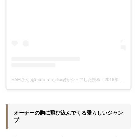
HAMさん(@maro.ren_diary)がシェアした投稿
-
2018年 2月月3日午後2時01分PST
オーナーの胸に飛び込んでくる愛らしいジャン
プ