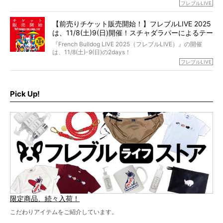
今年はのべ5,000頭のフレンチブルドッグと7,000人のフレ
フレブルLIVE
お話しさせていただきます。
ブルオーナーが集まりました！
【前売りチケット販売開始！】フレブルLIVE 2025
day1の司会はフレブルラバーのロッチさん。day2の音楽フ
は、11/8(土)9(日)開催！スチャダラパーによるテー
ェスには世代ど真ん中のPUFFYが出演するなど、例年以上
に豪華なラインナップ。
マソング制作も決定
『French Bulldog LIVE 2025（フレブルLIVE）』の開催
北は北海道、南は鹿児島県から。全国のフレンチブルドッ
は、11/8(土)-9(日)の2days！
グが一堂に会した「フレブルLIVE2024」の模様を、詳しく
お得な前売りチケット、いよいよ販売スタートです！
フレブルLIVE
お届けです！
さらに今年はビッグニュースが。
なんと、ヒップホップグループ「スチャダラパー」がフレ
最後には2025年の情報もありますので、要チェックでござ
ブルLIVEのテーマソングを制作してくれることになりまし
います！
た！
Pick Up!
テーマソングの情報やお得な前売りチケットの販売情報な
ど、内容盛りだくさんでお送りしていますので、最後まで
お見逃しなく！
限定商品、続々入荷！
こだわりアイテムをご紹介しています。