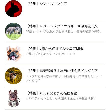
【特集】シン・スキンケア
【特集】レジェンドブヒの肖像ー10歳を超えて
10歳オーバーの元気なブヒを取材し、長寿の秘訣を探る。
【特集】5歳からのミドルシニアLIFE
ご長寿ブヒをめざすヒントがここに！
【特集】編集部厳選！本当に使えるドッグギア
フレブルと暮らす編集部が、自信をもって紹介したいアイ
テムとは!?
【特集】もしものときの名医名鑑
ヘルニアやガンなど、その道の名医たちを独占取材！