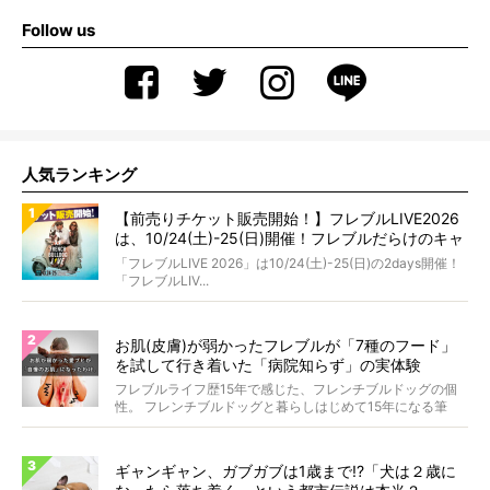
Follow us
人気ランキング
【前売りチケット販売開始！】フレブルLIVE2026
は、10/24(土)-25(日)開催！フレブルだらけのキャ
ンプ・前夜祭・バスプランも新登場!?
「フレブルLIVE 2026」は10/24(土)-25(日)の2days開催！
「フレブルLIV...
お肌(皮膚)が弱かったフレブルが「7種のフード」
を試して行き着いた「病院知らず」の実体験
フレブルライフ歴15年で感じた、フレンチブルドッグの個
性。 フレンチブルドッグと暮らしはじめて15年になる筆
者...
ギャンギャン、ガブガブは1歳まで!?「犬は２歳に