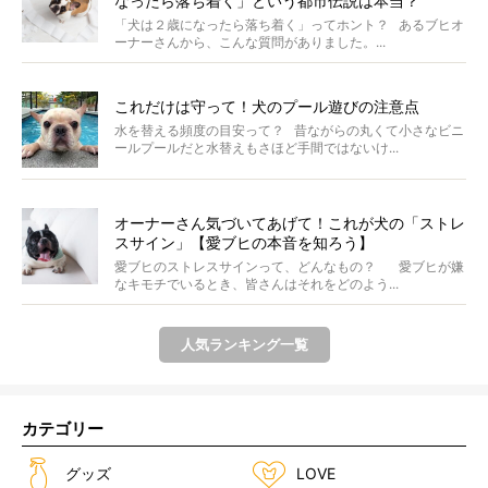
なったら落ち着く」という都市伝説は本当？
「犬は２歳になったら落ち着く」ってホント？ あるブヒオ
ーナーさんから、こんな質問がありました。...
これだけは守って！犬のプール遊びの注意点
水を替える頻度の目安って？ 昔ながらの丸くて小さなビニ
ールプールだと水替えもさほど手間ではないけ...
オーナーさん気づいてあげて！これが犬の「ストレ
スサイン」【愛ブヒの本音を知ろう】
愛ブヒのストレスサインって、どんなもの？ 愛ブヒが嫌
なキモチでいるとき、皆さんはそれをどのよう...
人気ランキング一覧
カテゴリー
グッズ
LOVE