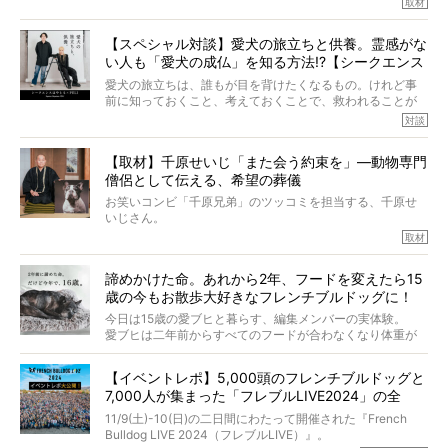
取材
アムちゃんというパイドの女の子と暮らしています。
話を聞けば聞くほど、そして春奈さんとアムちゃんのやり
【スペシャル対談】愛犬の旅立ちと供養。霊感がな
とりを目の当たりにするほどに、そのフレンチブルドッグ
い人も「愛犬の成仏」を知る方法!?【シークエンス
愛がわたしたちのそれとまったく同じであることに、なん
だかうれしくなってしまったのでした。
はやとも×PELI】
愛犬の旅立ちは、誰もが目を背けたくなるもの。けれど事
春奈さんとアムちゃんのすてきな暮らしを、BUHI編集長の
前に知っておくこと、考えておくことで、救われることが
小西がいつくしみながら、切り取らせていただきます。
たくさんあります。
対談
今回は、お盆スペシャル企画。世間が認めるほどの霊視能
【取材】千原せいじ「また会う約束を」―動物専門
力をもつお笑い芸人「シークエンスはやとも」さんに、愛
僧侶として伝える、希望の葬儀
犬の旅立ちや供養についてインタビュー。
インタビュアー兼対談相手は、大の犬好きで心霊分野の知
お笑いコンビ「千原兄弟」のツッコミを担当する、千原せ
識にも長けているPELIさん。
いじさん。
取材
「愛犬が旅立ったあと、ベッドやおもちゃはどうすればい
今年で結成35周年を迎え、芸人としての活躍も目覚ましい
い？」「お骨はどうするべき？」「お花やお線香は喜んで
中、2024年5月に動物専門僧侶になり世間を驚かせまし
くれる？」
諦めかけた命。あれから2年、フードを変えたら15
た。
さらには、霊感がない人でも愛犬が成仏したことを知る方
歳の今もお散歩大好きなフレンチブルドッグに！
僧侶としての名は「靖賢（せいけん）」。
法まで。
当時54歳という年齢にして、なぜ動物専門僧侶という道を
今日は15歳の愛ブヒと暮らす、編集メンバーの実体験。
選んだのか。
愛ブヒは二年前からすべてのフードが合わなくなり体重が
お笑い芸人だからこそ暗くなりすぎない、むしろ心がスッ
また、愛犬の旅立ちとどのように向き合うべきなのか。
激減。検査をしても異常はなく「年齢のせいですね…」と言
と軽くなる。
「動物専門僧侶」という立場で、お話しをうかがいまし
われてしまいました。
永久保存版のスペシャル対談です！
【イベントレポ】5,000頭のフレンチブルドッグと
た。
もう諦めるしかないのかな…そんなとき、我が家に届いたの
7,000人が集まった「フレブルLIVE2024」の全
が「THE fu-do(ザ・フード)」の試食品でした。
貌！
そして「THE fu-do(ザ・フード)」を食べつづけて二年、愛
11/9(土)-10(日)の二日間にわたって開催された『French
ブヒは15歳になり、今も元気にお散歩をしています。
Bulldog LIVE 2024（フレブルLIVE）』。
今回は、二年前の絶望から今までを包み隠さず、時系列で