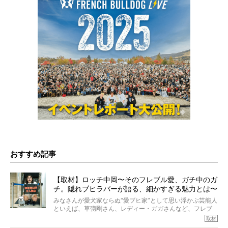
おすすめ記事
【取材】ロッチ中岡〜そのフレブル愛、ガチ中のガ
チ。隠れブヒラバーが語る、細かすぎる魅力とは〜
【前編】
みなさんが愛犬家ならぬ“愛ブヒ家”として思い浮かぶ芸能人
といえば、草彅剛さん、レディー・ガガさんなど、フレブ
ルを飼っている方が多いと思います。が、ロッチ中岡さん
取材
も、じつは大のフレブルラバーだというのをご存知です