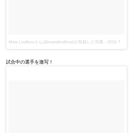
Mats Lindforsさん(@matsilindforsi)が投稿した写真
-
2016 7月 11 10:53午後 PDT
試合中の選手を激写！