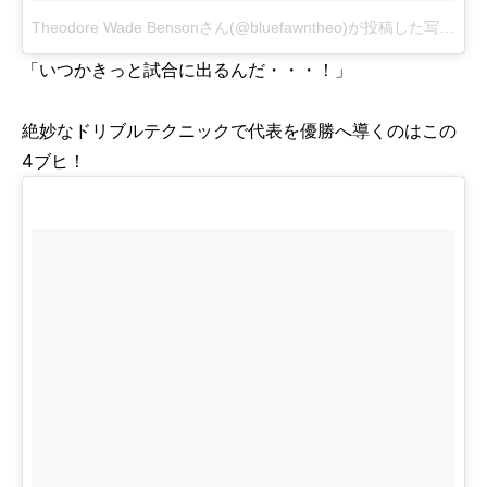
Theodore Wade Bensonさん(@bluefawntheo)が投稿した写真
-
20
「いつかきっと試合に出るんだ・・・！」
絶妙なドリブルテクニックで代表を優勝へ導くのはこの
4ブヒ！