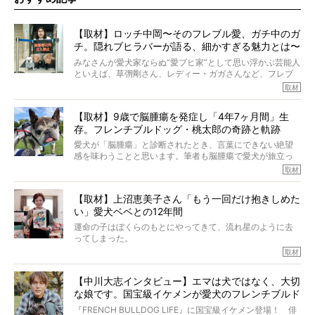
【取材】ロッチ中岡〜そのフレブル愛、ガチ中のガ
チ。隠れブヒラバーが語る、細かすぎる魅力とは〜
【前編】
みなさんが愛犬家ならぬ“愛ブヒ家”として思い浮かぶ芸能人
といえば、草彅剛さん、レディー・ガガさんなど、フレブ
ルを飼っている方が多いと思います。が、ロッチ中岡さん
取材
も、じつは大のフレブルラバーだというのをご存知です
か？ フレブルを飼っていないのにもかかわらず、中岡さ
【取材】9歳で脳腫瘍を発症し「4年7ヶ月間」生
んのインスタグラムを覗くと、たくさんのフレブルアカウ
存。フレンチブルドッグ・桃太郎の奇跡と軌跡
ントがフォローされていて、わが『FRENCH BULLDOG
LIFE』モデルのnicoやトーラスも、その中の一頭。
愛犬が「脳腫瘍」と診断されたとき、言葉にできない絶望
そんな中岡さんに、フレブルの魅力を語っていただきまし
感を味わうことと思います。筆者も脳腫瘍で愛犬が旅立っ
た。そのブヒ愛っぷりは、思ってた以上！ ガチ中のガチ
たひとり。だからこそ、どれほど厄介で困難な病気かを理
取材
でした!?
解をしているつもりです。「発症から1年生存すれば素晴ら
しい」とされるこの病気。
【取材】上沼恵美子さん「もう一回だけ抱きしめた
ところが、フレンチブルドッグの桃太郎は9歳で脳腫瘍を発
い」愛犬ベベとの12年間
症し、なんと4年7ヶ月間も生き抜いたのです。旅立ったと
きの年齢は13歳と11ヶ月、レジェンド級のレジェンドでし
運命の子はぼくらのもとにやってきて、流れ星のように去
た。さらには、治療後3年間は一度も発作が起きなかったと
ってしまった。
いいます。
その悲しみを語ることはなかなかむずかしい。
取材
この事実はフレンチブルドッグだけでなく、脳腫瘍と闘う
けれども、ぼくらはそのことについて考えたいし、泣き出
多くの犬たちに勇気と希望を与えるに違いありません。桃
しそうな飼い主さんを目の前にして、ほんのすこしでも寄
太郎のオーナーである佐藤さんご夫婦に、治療の選択やケ
【中川大志インタビュー】エマは犬ではなく、大切
り添いたいと思う。
アについて詳しくお話しをうかがいました。
な娘です。国宝級イケメンが愛犬のフレンチブルド
その悲しみをいますぐ解消することはできないが、話をき
いて、泣いたり笑ったりするのもいいだろう。
ッグと一緒に登場
『FRENCH BULLDOG LIFE』に国宝級イケメン登場！ 俳