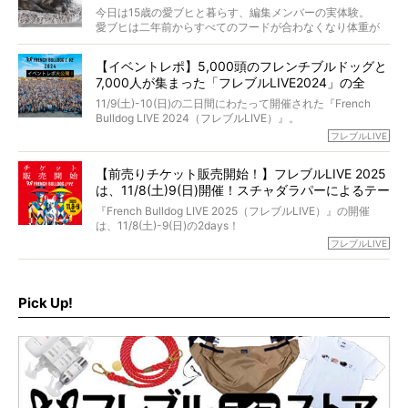
法まで。
当時54歳という年齢にして、なぜ動物専門僧侶という道を
今日は15歳の愛ブヒと暮らす、編集メンバーの実体験。
選んだのか。
愛ブヒは二年前からすべてのフードが合わなくなり体重が
お笑い芸人だからこそ暗くなりすぎない、むしろ心がスッ
また、愛犬の旅立ちとどのように向き合うべきなのか。
激減。検査をしても異常はなく「年齢のせいですね…」と言
と軽くなる。
「動物専門僧侶」という立場で、お話しをうかがいまし
われてしまいました。
永久保存版のスペシャル対談です！
【イベントレポ】5,000頭のフレンチブルドッグと
た。
もう諦めるしかないのかな…そんなとき、我が家に届いたの
7,000人が集まった「フレブルLIVE2024」の全
が「THE fu-do(ザ・フード)」の試食品でした。
貌！
そして「THE fu-do(ザ・フード)」を食べつづけて二年、愛
11/9(土)-10(日)の二日間にわたって開催された『French
ブヒは15歳になり、今も元気にお散歩をしています。
Bulldog LIVE 2024（フレブルLIVE）』。
今回は、二年前の絶望から今までを包み隠さず、時系列で
今年はのべ5,000頭のフレンチブルドッグと7,000人のフレ
フレブルLIVE
お話しさせていただきます。
ブルオーナーが集まりました！
【前売りチケット販売開始！】フレブルLIVE 2025
day1の司会はフレブルラバーのロッチさん。day2の音楽フ
は、11/8(土)9(日)開催！スチャダラパーによるテー
ェスには世代ど真ん中のPUFFYが出演するなど、例年以上
に豪華なラインナップ。
マソング制作も決定
『French Bulldog LIVE 2025（フレブルLIVE）』の開催
北は北海道、南は鹿児島県から。全国のフレンチブルドッ
は、11/8(土)-9(日)の2days！
グが一堂に会した「フレブルLIVE2024」の模様を、詳しく
お得な前売りチケット、いよいよ販売スタートです！
フレブルLIVE
お届けです！
さらに今年はビッグニュースが。
なんと、ヒップホップグループ「スチャダラパー」がフレ
最後には2025年の情報もありますので、要チェックでござ
ブルLIVEのテーマソングを制作してくれることになりまし
います！
た！
Pick Up!
テーマソングの情報やお得な前売りチケットの販売情報な
ど、内容盛りだくさんでお送りしていますので、最後まで
お見逃しなく！