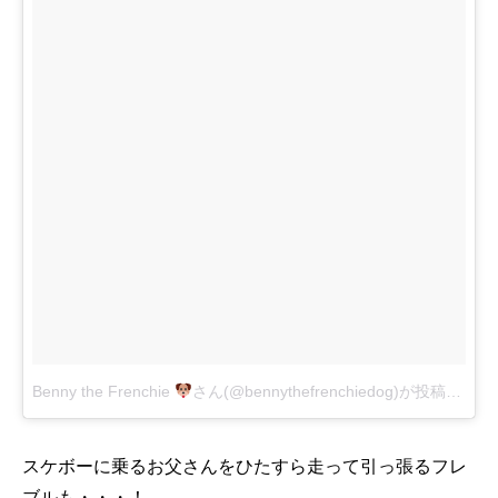
Benny the Frenchie
さん(@bennythefrenchiedog)が投稿した動画
スケボーに乗るお父さんをひたすら走って引っ張るフレ
ブルも・・・！