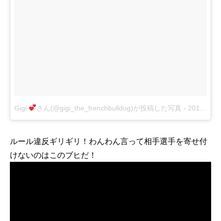
Gigi
さん(@gigi_the_frenchbulldog)が投稿した写真
-
2016 6月 13 6:48午前 PDT
ルール違反ギリギリ！わんわん言って相手選手を寄せ付
けないのはこのブヒだ！