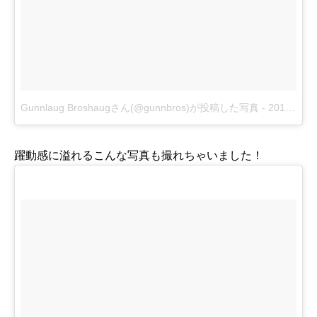
Gunnlaug Broshaugさん(@gunnbros)が投稿した写真
-
2015 7月 29 12:38午前 PDT
躍動感に溢れるこんな写真も撮れちゃいました！