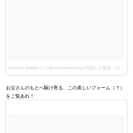
Caroline Dahlénさん(@carolinedahlen)が投稿した動画
-
2016 1月 31 3:53午前 PST
お父さんのもとへ駆け寄る、この美しいフォーム（？）
をご覧あれ！