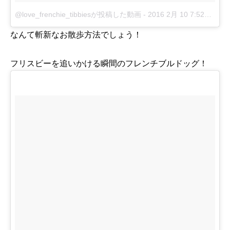
@love_frenchie_tibbiesが投稿した動画
-
2016 2月 10 7:52午前 PST
なんて斬新なお散歩方法でしょう！
フリスビーを追いかける瞬間のフレンチブルドッグ！