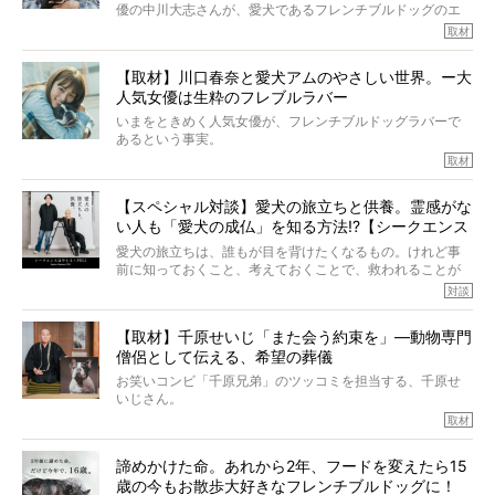
こんな子だった、こんなにいい子だった、ほんとうに愛し
優の中川大志さんが、愛犬であるフレンチブルドッグのエ
ていたと。
マちゃん（2歳の女の子）にメロメロとの情報を聞きつけ、
取材
ぼくらは上沼恵美子さんのご自宅へ伺って、お話をきこう
中川さんを直撃。そのフレブル愛をたっぷり語っていただ
と思った。
きました。他のフレブルオーナーさん同様、濃すぎる親バ
【取材】川口春奈と愛犬アムのやさしい世界。ー大
カエピソードが次から次へと飛び出しました。
人気女優は生粋のフレブルラバー
いまをときめく人気女優が、フレンチブルドッグラバーで
あるという事実。
そうです、その人は川口春奈さん。
取材
アムちゃんというパイドの女の子と暮らしています。
話を聞けば聞くほど、そして春奈さんとアムちゃんのやり
【スペシャル対談】愛犬の旅立ちと供養。霊感がな
とりを目の当たりにするほどに、そのフレンチブルドッグ
い人も「愛犬の成仏」を知る方法!?【シークエンス
愛がわたしたちのそれとまったく同じであることに、なん
だかうれしくなってしまったのでした。
はやとも×PELI】
愛犬の旅立ちは、誰もが目を背けたくなるもの。けれど事
春奈さんとアムちゃんのすてきな暮らしを、BUHI編集長の
前に知っておくこと、考えておくことで、救われることが
小西がいつくしみながら、切り取らせていただきます。
たくさんあります。
対談
今回は、お盆スペシャル企画。世間が認めるほどの霊視能
【取材】千原せいじ「また会う約束を」―動物専門
力をもつお笑い芸人「シークエンスはやとも」さんに、愛
僧侶として伝える、希望の葬儀
犬の旅立ちや供養についてインタビュー。
インタビュアー兼対談相手は、大の犬好きで心霊分野の知
お笑いコンビ「千原兄弟」のツッコミを担当する、千原せ
識にも長けているPELIさん。
いじさん。
取材
「愛犬が旅立ったあと、ベッドやおもちゃはどうすればい
今年で結成35周年を迎え、芸人としての活躍も目覚ましい
い？」「お骨はどうするべき？」「お花やお線香は喜んで
中、2024年5月に動物専門僧侶になり世間を驚かせまし
くれる？」
諦めかけた命。あれから2年、フードを変えたら15
た。
さらには、霊感がない人でも愛犬が成仏したことを知る方
歳の今もお散歩大好きなフレンチブルドッグに！
僧侶としての名は「靖賢（せいけん）」。