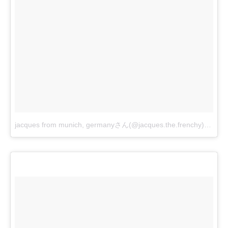
jacques from munich, germanyさん(@jacques.the.frenchy)が投稿した動画