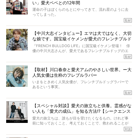
い」愛犬ベベとの12年間
症し、なんと4年7ヶ月間も生き抜いたのです。旅立ったと
きの年齢は13歳と11ヶ月、レジェンド級のレジェンドでし
運命の子はぼくらのもとにやってきて、流れ星のように去
た。さらには、治療後3年間は一度も発作が起きなかったと
ってしまった。
いいます。
その悲しみを語ることはなかなかむずかしい。
取材
この事実はフレンチブルドッグだけでなく、脳腫瘍と闘う
けれども、ぼくらはそのことについて考えたいし、泣き出
多くの犬たちに勇気と希望を与えるに違いありません。桃
しそうな飼い主さんを目の前にして、ほんのすこしでも寄
太郎のオーナーである佐藤さんご夫婦に、治療の選択やケ
【中川大志インタビュー】エマは犬ではなく、大切
り添いたいと思う。
アについて詳しくお話しをうかがいました。
な娘です。国宝級イケメンが愛犬のフレンチブルド
その悲しみをいますぐ解消することはできないが、話をき
いて、泣いたり笑ったりするのもいいだろう。
ッグと一緒に登場
『FRENCH BULLDOG LIFE』に国宝級イケメン登場！ 俳
こんな子だった、こんなにいい子だった、ほんとうに愛し
優の中川大志さんが、愛犬であるフレンチブルドッグのエ
ていたと。
マちゃん（2歳の女の子）にメロメロとの情報を聞きつけ、
取材
ぼくらは上沼恵美子さんのご自宅へ伺って、お話をきこう
中川さんを直撃。そのフレブル愛をたっぷり語っていただ
と思った。
きました。他のフレブルオーナーさん同様、濃すぎる親バ
【取材】川口春奈と愛犬アムのやさしい世界。ー大
カエピソードが次から次へと飛び出しました。
人気女優は生粋のフレブルラバー
いまをときめく人気女優が、フレンチブルドッグラバーで
あるという事実。
そうです、その人は川口春奈さん。
取材
アムちゃんというパイドの女の子と暮らしています。
話を聞けば聞くほど、そして春奈さんとアムちゃんのやり
【スペシャル対談】愛犬の旅立ちと供養。霊感がな
とりを目の当たりにするほどに、そのフレンチブルドッグ
い人も「愛犬の成仏」を知る方法!?【シークエンス
愛がわたしたちのそれとまったく同じであることに、なん
だかうれしくなってしまったのでした。
はやとも×PELI】
愛犬の旅立ちは、誰もが目を背けたくなるもの。けれど事
春奈さんとアムちゃんのすてきな暮らしを、BUHI編集長の
前に知っておくこと、考えておくことで、救われることが
小西がいつくしみながら、切り取らせていただきます。
たくさんあります。
対談
今回は、お盆スペシャル企画。世間が認めるほどの霊視能