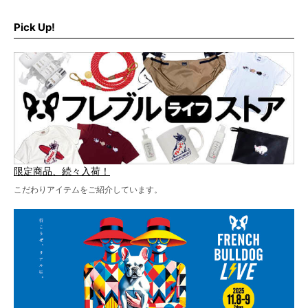
なんと、ヒップホップグループ「スチャダラパー」がフレ
最後には2025年の情報もありますので、要チェックでござ
ブルLIVEのテーマソングを制作してくれることになりまし
います！
た！
Pick Up!
テーマソングの情報やお得な前売りチケットの販売情報な
ど、内容盛りだくさんでお送りしていますので、最後まで
お見逃しなく！
限定商品、続々入荷！
こだわりアイテムをご紹介しています。