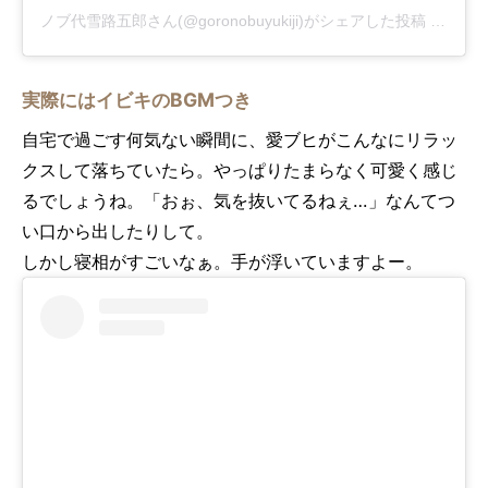
ノブ代雪路五郎さん(@goronobuyukiji)がシェアした投稿
-
2018
実際にはイビキのBGMつき
自宅で過ごす何気ない瞬間に、愛ブヒがこんなにリラッ
クスして落ちていたら。やっぱりたまらなく可愛く感じ
るでしょうね。「おぉ、気を抜いてるねぇ…」なんてつ
い口から出したりして。
しかし寝相がすごいなぁ。手が浮いていますよー。