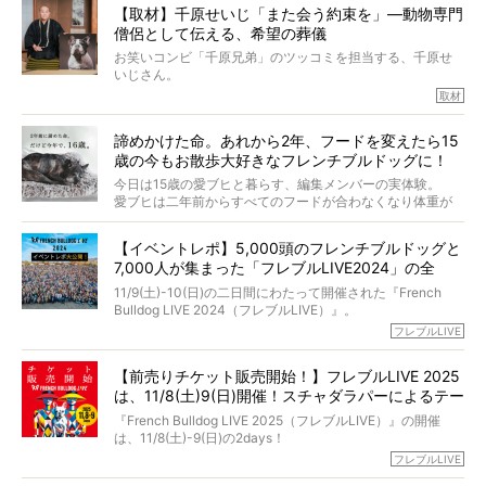
【取材】千原せいじ「また会う約束を」―動物専門
力をもつお笑い芸人「シークエンスはやとも」さんに、愛
僧侶として伝える、希望の葬儀
犬の旅立ちや供養についてインタビュー。
インタビュアー兼対談相手は、大の犬好きで心霊分野の知
お笑いコンビ「千原兄弟」のツッコミを担当する、千原せ
識にも長けているPELIさん。
いじさん。
取材
「愛犬が旅立ったあと、ベッドやおもちゃはどうすればい
今年で結成35周年を迎え、芸人としての活躍も目覚ましい
い？」「お骨はどうするべき？」「お花やお線香は喜んで
中、2024年5月に動物専門僧侶になり世間を驚かせまし
くれる？」
諦めかけた命。あれから2年、フードを変えたら15
た。
さらには、霊感がない人でも愛犬が成仏したことを知る方
歳の今もお散歩大好きなフレンチブルドッグに！
僧侶としての名は「靖賢（せいけん）」。
法まで。
当時54歳という年齢にして、なぜ動物専門僧侶という道を
今日は15歳の愛ブヒと暮らす、編集メンバーの実体験。
選んだのか。
愛ブヒは二年前からすべてのフードが合わなくなり体重が
お笑い芸人だからこそ暗くなりすぎない、むしろ心がスッ
また、愛犬の旅立ちとどのように向き合うべきなのか。
激減。検査をしても異常はなく「年齢のせいですね…」と言
と軽くなる。
「動物専門僧侶」という立場で、お話しをうかがいまし
われてしまいました。
永久保存版のスペシャル対談です！
【イベントレポ】5,000頭のフレンチブルドッグと
た。
もう諦めるしかないのかな…そんなとき、我が家に届いたの
7,000人が集まった「フレブルLIVE2024」の全
が「THE fu-do(ザ・フード)」の試食品でした。
貌！
そして「THE fu-do(ザ・フード)」を食べつづけて二年、愛
11/9(土)-10(日)の二日間にわたって開催された『French
ブヒは15歳になり、今も元気にお散歩をしています。
Bulldog LIVE 2024（フレブルLIVE）』。
今回は、二年前の絶望から今までを包み隠さず、時系列で
今年はのべ5,000頭のフレンチブルドッグと7,000人のフレ
フレブルLIVE
お話しさせていただきます。
ブルオーナーが集まりました！
【前売りチケット販売開始！】フレブルLIVE 2025
day1の司会はフレブルラバーのロッチさん。day2の音楽フ
は、11/8(土)9(日)開催！スチャダラパーによるテー
ェスには世代ど真ん中のPUFFYが出演するなど、例年以上
に豪華なラインナップ。
マソング制作も決定
『French Bulldog LIVE 2025（フレブルLIVE）』の開催
北は北海道、南は鹿児島県から。全国のフレンチブルドッ
は、11/8(土)-9(日)の2days！
グが一堂に会した「フレブルLIVE2024」の模様を、詳しく
お得な前売りチケット、いよいよ販売スタートです！
フレブルLIVE
お届けです！
さらに今年はビッグニュースが。