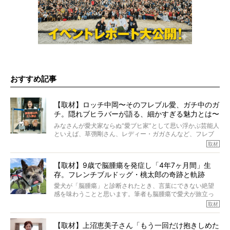
おすすめ記事
【取材】ロッチ中岡〜そのフレブル愛、ガチ中のガ
チ。隠れブヒラバーが語る、細かすぎる魅力とは〜
【前編】
みなさんが愛犬家ならぬ“愛ブヒ家”として思い浮かぶ芸能人
といえば、草彅剛さん、レディー・ガガさんなど、フレブ
ルを飼っている方が多いと思います。が、ロッチ中岡さん
取材
も、じつは大のフレブルラバーだというのをご存知です
か？ フレブルを飼っていないのにもかかわらず、中岡さ
【取材】9歳で脳腫瘍を発症し「4年7ヶ月間」生
んのインスタグラムを覗くと、たくさんのフレブルアカウ
存。フレンチブルドッグ・桃太郎の奇跡と軌跡
ントがフォローされていて、わが『FRENCH BULLDOG
LIFE』モデルのnicoやトーラスも、その中の一頭。
愛犬が「脳腫瘍」と診断されたとき、言葉にできない絶望
そんな中岡さんに、フレブルの魅力を語っていただきまし
感を味わうことと思います。筆者も脳腫瘍で愛犬が旅立っ
た。そのブヒ愛っぷりは、思ってた以上！ ガチ中のガチ
たひとり。だからこそ、どれほど厄介で困難な病気かを理
取材
でした!?
解をしているつもりです。「発症から1年生存すれば素晴ら
しい」とされるこの病気。
【取材】上沼恵美子さん「もう一回だけ抱きしめた
ところが、フレンチブルドッグの桃太郎は9歳で脳腫瘍を発