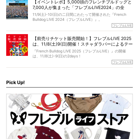
永久保存版のスペシャル対談です！
【イベントレポ】5,000頭のフレンチブルドッグと
た。
もう諦めるしかないのかな…そんなとき、我が家に届いたの
7,000人が集まった「フレブルLIVE2024」の全
が「THE fu-do(ザ・フード)」の試食品でした。
貌！
そして「THE fu-do(ザ・フード)」を食べつづけて二年、愛
11/9(土)-10(日)の二日間にわたって開催された『French
ブヒは15歳になり、今も元気にお散歩をしています。
Bulldog LIVE 2024（フレブルLIVE）』。
今回は、二年前の絶望から今までを包み隠さず、時系列で
今年はのべ5,000頭のフレンチブルドッグと7,000人のフレ
フレブルLIVE
お話しさせていただきます。
ブルオーナーが集まりました！
【前売りチケット販売開始！】フレブルLIVE 2025
day1の司会はフレブルラバーのロッチさん。day2の音楽フ
は、11/8(土)9(日)開催！スチャダラパーによるテー
ェスには世代ど真ん中のPUFFYが出演するなど、例年以上
に豪華なラインナップ。
マソング制作も決定
『French Bulldog LIVE 2025（フレブルLIVE）』の開催
北は北海道、南は鹿児島県から。全国のフレンチブルドッ
は、11/8(土)-9(日)の2days！
グが一堂に会した「フレブルLIVE2024」の模様を、詳しく
お得な前売りチケット、いよいよ販売スタートです！
フレブルLIVE
お届けです！
さらに今年はビッグニュースが。
なんと、ヒップホップグループ「スチャダラパー」がフレ
最後には2025年の情報もありますので、要チェックでござ
ブルLIVEのテーマソングを制作してくれることになりまし
います！
た！
Pick Up!
テーマソングの情報やお得な前売りチケットの販売情報な
ど、内容盛りだくさんでお送りしていますので、最後まで
お見逃しなく！