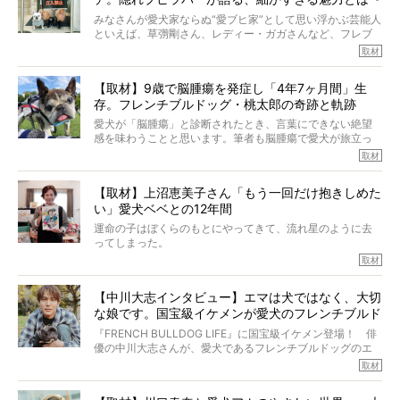
【前編】
みなさんが愛犬家ならぬ“愛ブヒ家”として思い浮かぶ芸能人
といえば、草彅剛さん、レディー・ガガさんなど、フレブ
ルを飼っている方が多いと思います。が、ロッチ中岡さん
取材
も、じつは大のフレブルラバーだというのをご存知です
か？ フレブルを飼っていないのにもかかわらず、中岡さ
【取材】9歳で脳腫瘍を発症し「4年7ヶ月間」生
んのインスタグラムを覗くと、たくさんのフレブルアカウ
存。フレンチブルドッグ・桃太郎の奇跡と軌跡
ントがフォローされていて、わが『FRENCH BULLDOG
LIFE』モデルのnicoやトーラスも、その中の一頭。
愛犬が「脳腫瘍」と診断されたとき、言葉にできない絶望
そんな中岡さんに、フレブルの魅力を語っていただきまし
感を味わうことと思います。筆者も脳腫瘍で愛犬が旅立っ
た。そのブヒ愛っぷりは、思ってた以上！ ガチ中のガチ
たひとり。だからこそ、どれほど厄介で困難な病気かを理
取材
でした!?
解をしているつもりです。「発症から1年生存すれば素晴ら
しい」とされるこの病気。
【取材】上沼恵美子さん「もう一回だけ抱きしめた
ところが、フレンチブルドッグの桃太郎は9歳で脳腫瘍を発
い」愛犬ベベとの12年間
症し、なんと4年7ヶ月間も生き抜いたのです。旅立ったと
きの年齢は13歳と11ヶ月、レジェンド級のレジェンドでし
運命の子はぼくらのもとにやってきて、流れ星のように去
た。さらには、治療後3年間は一度も発作が起きなかったと
ってしまった。
いいます。
その悲しみを語ることはなかなかむずかしい。
取材
この事実はフレンチブルドッグだけでなく、脳腫瘍と闘う
けれども、ぼくらはそのことについて考えたいし、泣き出
多くの犬たちに勇気と希望を与えるに違いありません。桃
しそうな飼い主さんを目の前にして、ほんのすこしでも寄
太郎のオーナーである佐藤さんご夫婦に、治療の選択やケ
【中川大志インタビュー】エマは犬ではなく、大切
り添いたいと思う。
アについて詳しくお話しをうかがいました。
な娘です。国宝級イケメンが愛犬のフレンチブルド
その悲しみをいますぐ解消することはできないが、話をき
いて、泣いたり笑ったりするのもいいだろう。
ッグと一緒に登場
『FRENCH BULLDOG LIFE』に国宝級イケメン登場！ 俳
こんな子だった、こんなにいい子だった、ほんとうに愛し
優の中川大志さんが、愛犬であるフレンチブルドッグのエ
ていたと。
マちゃん（2歳の女の子）にメロメロとの情報を聞きつけ、
取材
ぼくらは上沼恵美子さんのご自宅へ伺って、お話をきこう
中川さんを直撃。そのフレブル愛をたっぷり語っていただ
と思った。
きました。他のフレブルオーナーさん同様、濃すぎる親バ