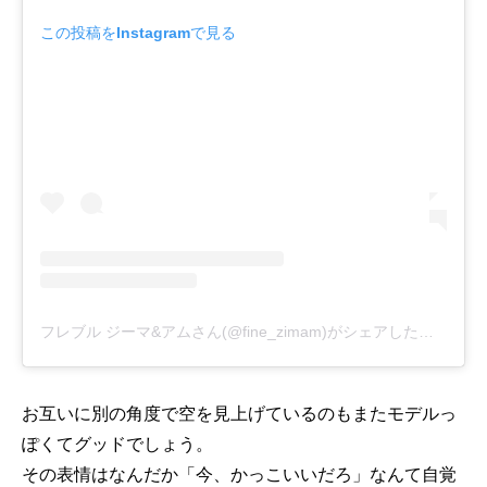
この投稿をInstagramで見る
フレブル ジーマ&アムさん(@fine_zimam)がシェアした投稿
-
20
お互いに別の角度で空を見上げているのもまたモデルっ
ぽくてグッドでしょう。
その表情はなんだか「今、かっこいいだろ」なんて自覚