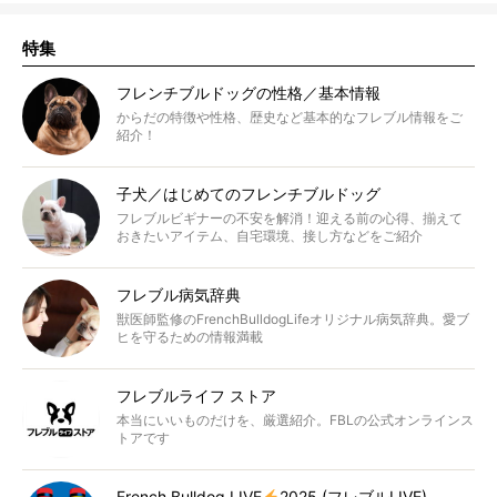
特集
フレンチブルドッグの性格／基本情報
からだの特徴や性格、歴史など基本的なフレブル情報をご
紹介！
子犬／はじめてのフレンチブルドッグ
フレブルビギナーの不安を解消！迎える前の心得、揃えて
おきたいアイテム、自宅環境、接し方などをご紹介
フレブル病気辞典
獣医師監修のFrenchBulldogLifeオリジナル病気辞典。愛ブ
ヒを守るための情報満載
フレブルライフ ストア
本当にいいものだけを、厳選紹介。FBLの公式オンラインス
トアです
French Bulldog LIVE
2025 (フレブルLIVE)