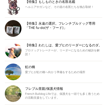
【特集】もしものときの名医名鑑
ヘルニアやガンなど、その道の名医たちを独占取材！
【特集】永遠の選択。フレンチブルドッグ専用
「THE fu-do(ザ・フード)」
【特集】わたしは、愛ブヒのリーダーになるのダ。
プロドッグトレーナーが、リーダーになるための秘訣を解
説！
虹の橋
愛ブヒが虹の橋へ向かう準備をするための場所
フレブル里親/保護犬情報
French Bulldog Lifeでは、保護犬を一頭でも多く救うため
の活動支援をしています。