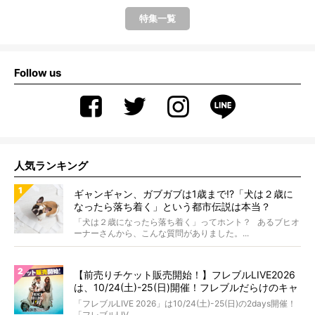
特集一覧
Follow us
人気ランキング
ギャンギャン、ガブガブは1歳まで!?「犬は２歳に
なったら落ち着く」という都市伝説は本当？
「犬は２歳になったら落ち着く」ってホント？ あるブヒオ
ーナーさんから、こんな質問がありました。...
【前売りチケット販売開始！】フレブルLIVE2026
は、10/24(土)-25(日)開催！フレブルだらけのキャ
ンプ・前夜祭・バスプランも新登場!?
「フレブルLIVE 2026」は10/24(土)-25(日)の2days開催！
「フレブルLIV...