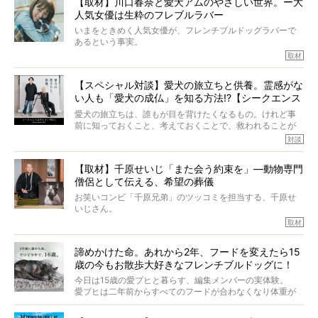
【取材】川口春奈と愛犬アムのやさしい世界。ー大
カエピソードが次から次へと飛び出しました。
人気女優は生粋のフレブルラバー
いまをときめく人気女優が、フレンチブルドッグラバーで
あるという事実。
そうです、その人は川口春奈さん。
取材
アムちゃんというパイドの女の子と暮らしています。
話を聞けば聞くほど、そして春奈さんとアムちゃんのやり
【スペシャル対談】愛犬の旅立ちと供養。霊感がな
とりを目の当たりにするほどに、そのフレンチブルドッグ
い人も「愛犬の成仏」を知る方法!?【シークエンス
愛がわたしたちのそれとまったく同じであることに、なん
だかうれしくなってしまったのでした。
はやとも×PELI】
愛犬の旅立ちは、誰もが目を背けたくなるもの。けれど事
春奈さんとアムちゃんのすてきな暮らしを、BUHI編集長の
前に知っておくこと、考えておくことで、救われることが
小西がいつくしみながら、切り取らせていただきます。
たくさんあります。
対談
今回は、お盆スペシャル企画。世間が認めるほどの霊視能
【取材】千原せいじ「また会う約束を」―動物専門
力をもつお笑い芸人「シークエンスはやとも」さんに、愛
僧侶として伝える、希望の葬儀
犬の旅立ちや供養についてインタビュー。
インタビュアー兼対談相手は、大の犬好きで心霊分野の知
お笑いコンビ「千原兄弟」のツッコミを担当する、千原せ
識にも長けているPELIさん。
いじさん。
取材
「愛犬が旅立ったあと、ベッドやおもちゃはどうすればい
今年で結成35周年を迎え、芸人としての活躍も目覚ましい
い？」「お骨はどうするべき？」「お花やお線香は喜んで
中、2024年5月に動物専門僧侶になり世間を驚かせまし
くれる？」
諦めかけた命。あれから2年、フードを変えたら15
た。
さらには、霊感がない人でも愛犬が成仏したことを知る方
歳の今もお散歩大好きなフレンチブルドッグに！
僧侶としての名は「靖賢（せいけん）」。
法まで。
当時54歳という年齢にして、なぜ動物専門僧侶という道を
今日は15歳の愛ブヒと暮らす、編集メンバーの実体験。
選んだのか。
愛ブヒは二年前からすべてのフードが合わなくなり体重が
お笑い芸人だからこそ暗くなりすぎない、むしろ心がスッ
また、愛犬の旅立ちとどのように向き合うべきなのか。
激減。検査をしても異常はなく「年齢のせいですね…」と言
と軽くなる。
「動物専門僧侶」という立場で、お話しをうかがいまし
われてしまいました。