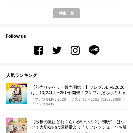
特集一覧
Follow us
人気ランキング
【前売りチケット販売開始！】フレブルLIVE2026
は、10/24(土)-25(日)開催！フレブルだらけのキャ
ンプ・前夜祭・バスプランも新登場!?
「フレブルLIVE 2026」は10/24(土)-25(日)の2days開催！
「フレブルLIV...
【散歩の量はどれくらいがいいの？】朝晩2回はウ
ソ！大切なのは運動量より「リフレッシュ」〜お散
歩にまつわる疑問FAQつき〜