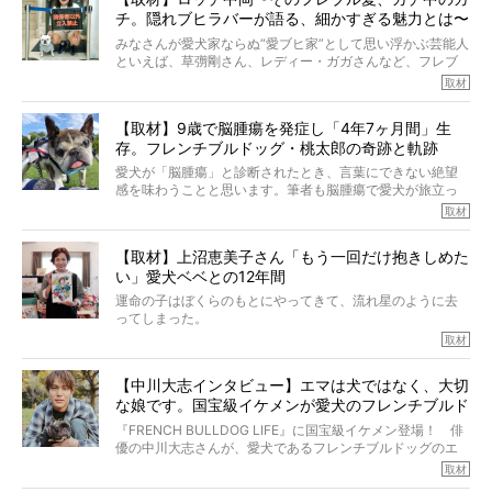
チ。隠れブヒラバーが語る、細かすぎる魅力とは〜
【前編】
みなさんが愛犬家ならぬ“愛ブヒ家”として思い浮かぶ芸能人
といえば、草彅剛さん、レディー・ガガさんなど、フレブ
ルを飼っている方が多いと思います。が、ロッチ中岡さん
取材
も、じつは大のフレブルラバーだというのをご存知です
か？ フレブルを飼っていないのにもかかわらず、中岡さ
【取材】9歳で脳腫瘍を発症し「4年7ヶ月間」生
んのインスタグラムを覗くと、たくさんのフレブルアカウ
存。フレンチブルドッグ・桃太郎の奇跡と軌跡
ントがフォローされていて、わが『FRENCH BULLDOG
LIFE』モデルのnicoやトーラスも、その中の一頭。
愛犬が「脳腫瘍」と診断されたとき、言葉にできない絶望
そんな中岡さんに、フレブルの魅力を語っていただきまし
感を味わうことと思います。筆者も脳腫瘍で愛犬が旅立っ
た。そのブヒ愛っぷりは、思ってた以上！ ガチ中のガチ
たひとり。だからこそ、どれほど厄介で困難な病気かを理
取材
でした!?
解をしているつもりです。「発症から1年生存すれば素晴ら
しい」とされるこの病気。
【取材】上沼恵美子さん「もう一回だけ抱きしめた
ところが、フレンチブルドッグの桃太郎は9歳で脳腫瘍を発
い」愛犬ベベとの12年間
症し、なんと4年7ヶ月間も生き抜いたのです。旅立ったと
きの年齢は13歳と11ヶ月、レジェンド級のレジェンドでし
運命の子はぼくらのもとにやってきて、流れ星のように去
た。さらには、治療後3年間は一度も発作が起きなかったと
ってしまった。
いいます。
その悲しみを語ることはなかなかむずかしい。
取材
この事実はフレンチブルドッグだけでなく、脳腫瘍と闘う
けれども、ぼくらはそのことについて考えたいし、泣き出
多くの犬たちに勇気と希望を与えるに違いありません。桃
しそうな飼い主さんを目の前にして、ほんのすこしでも寄
太郎のオーナーである佐藤さんご夫婦に、治療の選択やケ
【中川大志インタビュー】エマは犬ではなく、大切
り添いたいと思う。
アについて詳しくお話しをうかがいました。
な娘です。国宝級イケメンが愛犬のフレンチブルド
その悲しみをいますぐ解消することはできないが、話をき
いて、泣いたり笑ったりするのもいいだろう。
ッグと一緒に登場
『FRENCH BULLDOG LIFE』に国宝級イケメン登場！ 俳
こんな子だった、こんなにいい子だった、ほんとうに愛し
優の中川大志さんが、愛犬であるフレンチブルドッグのエ
ていたと。
マちゃん（2歳の女の子）にメロメロとの情報を聞きつけ、
取材
ぼくらは上沼恵美子さんのご自宅へ伺って、お話をきこう
中川さんを直撃。そのフレブル愛をたっぷり語っていただ