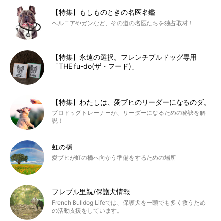
【特集】もしものときの名医名鑑
ヘルニアやガンなど、その道の名医たちを独占取材！
【特集】永遠の選択。フレンチブルドッグ専用
「THE fu-do(ザ・フード)」
【特集】わたしは、愛ブヒのリーダーになるのダ。
プロドッグトレーナーが、リーダーになるための秘訣を解
説！
虹の橋
愛ブヒが虹の橋へ向かう準備をするための場所
フレブル里親/保護犬情報
French Bulldog Lifeでは、保護犬を一頭でも多く救うため
の活動支援をしています。