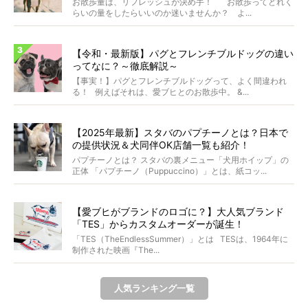
お散歩量は、リフレッシュが決め手！ お散歩ってどれく
らいの量をしたらいいのか迷いませんか？ よ...
【令和・最新版】パグとフレンチブルドッグの違い
ってなに？～徹底解説～
【事実！】パグとフレンチブルドッグって、よく間違われ
る！ 例えばそれは、愛ブヒとのお散歩中。 &...
【2025年最新】スタバのパプチーノとは？日本で
の提供状況＆犬同伴OK店舗一覧も紹介！
パプチーノとは？ スタバの裏メニュー「犬用ホイップ」の
正体 「パプチーノ（Puppuccino）」とは、紙コッ...
【愛ブヒがブランドのロゴに？】大人気ブランド
「TES」からカスタムオーダーが誕生！
「TES（TheEndlessSummer）」とは TESは、1964年に
制作された映画『The...
人気ランキング一覧