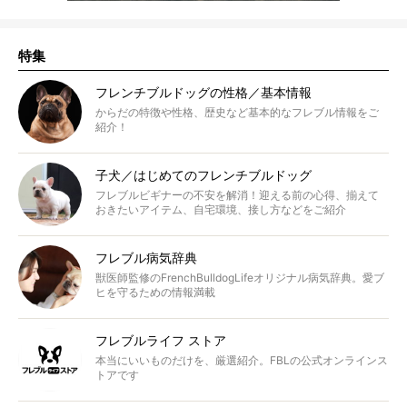
特集
フレンチブルドッグの性格／基本情報
からだの特徴や性格、歴史など基本的なフレブル情報をご
紹介！
子犬／はじめてのフレンチブルドッグ
フレブルビギナーの不安を解消！迎える前の心得、揃えて
おきたいアイテム、自宅環境、接し方などをご紹介
フレブル病気辞典
獣医師監修のFrenchBulldogLifeオリジナル病気辞典。愛ブ
ヒを守るための情報満載
フレブルライフ ストア
本当にいいものだけを、厳選紹介。FBLの公式オンラインス
トアです