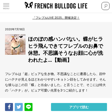
「フレブルLIVE 2025」開催決定！
2020年7月18日
ほのぼの感ハンパない。蝶がヒラ
ヒラ飛んできてフレブルのお鼻で
休憩。不思議そうなお顔に心が洗
われたよ…【動画】
フレブルは「超」ピュアな生き物。不思議なことに遭遇したら、顔中
にハテナが見えるほどわかりやすいキョトン顔をしてみせます。そん
な彼らはこの日「蝶」と出会いました。と言うことで、そこには特大
の「ハテナ」が。ピュア可愛い光景を3つご紹介します！
Share
Tweet
LINE
アプリで読む