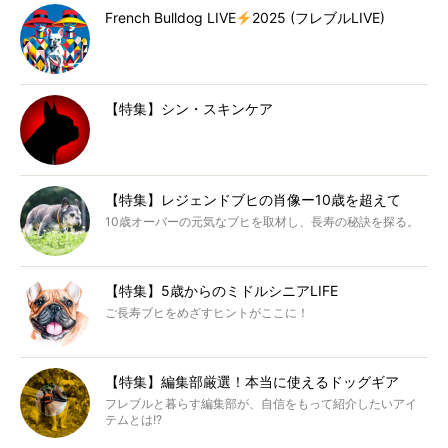
French Bulldog LIVE
2025 (フレブルLIVE)
【特集】シン・スキンケア
【特集】レジェンドブヒの肖像ー10歳を超えて
10歳オーバーの元気なブヒを取材し、長寿の秘訣を探る。
【特集】5歳からのミドルシニアLIFE
ご長寿ブヒをめざすヒントがここに！
【特集】編集部厳選！本当に使えるドッグギア
フレブルと暮らす編集部が、自信をもって紹介したいアイ
テムとは!?