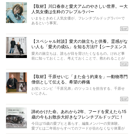
と思った。
きました。他のフレブルオーナーさん同様、濃すぎる親バ
【取材】川口春奈と愛犬アムのやさしい世界。ー大
カエピソードが次から次へと飛び出しました。
人気女優は生粋のフレブルラバー
いまをときめく人気女優が、フレンチブルドッグラバーで
あるという事実。
そうです、その人は川口春奈さん。
取材
アムちゃんというパイドの女の子と暮らしています。
話を聞けば聞くほど、そして春奈さんとアムちゃんのやり
【スペシャル対談】愛犬の旅立ちと供養。霊感がな
とりを目の当たりにするほどに、そのフレンチブルドッグ
い人も「愛犬の成仏」を知る方法!?【シークエンス
愛がわたしたちのそれとまったく同じであることに、なん
だかうれしくなってしまったのでした。
はやとも×PELI】
愛犬の旅立ちは、誰もが目を背けたくなるもの。けれど事
春奈さんとアムちゃんのすてきな暮らしを、BUHI編集長の
前に知っておくこと、考えておくことで、救われることが
小西がいつくしみながら、切り取らせていただきます。
たくさんあります。
対談
今回は、お盆スペシャル企画。世間が認めるほどの霊視能
【取材】千原せいじ「また会う約束を」―動物専門
力をもつお笑い芸人「シークエンスはやとも」さんに、愛
僧侶として伝える、希望の葬儀
犬の旅立ちや供養についてインタビュー。
インタビュアー兼対談相手は、大の犬好きで心霊分野の知
お笑いコンビ「千原兄弟」のツッコミを担当する、千原せ
識にも長けているPELIさん。
いじさん。
取材
「愛犬が旅立ったあと、ベッドやおもちゃはどうすればい
今年で結成35周年を迎え、芸人としての活躍も目覚ましい
い？」「お骨はどうするべき？」「お花やお線香は喜んで
中、2024年5月に動物専門僧侶になり世間を驚かせまし
くれる？」
諦めかけた命。あれから2年、フードを変えたら15
た。
さらには、霊感がない人でも愛犬が成仏したことを知る方
歳の今もお散歩大好きなフレンチブルドッグに！
僧侶としての名は「靖賢（せいけん）」。
法まで。
当時54歳という年齢にして、なぜ動物専門僧侶という道を
今日は15歳の愛ブヒと暮らす、編集メンバーの実体験。
選んだのか。
愛ブヒは二年前からすべてのフードが合わなくなり体重が
お笑い芸人だからこそ暗くなりすぎない、むしろ心がスッ
また、愛犬の旅立ちとどのように向き合うべきなのか。
激減。検査をしても異常はなく「年齢のせいですね…」と言