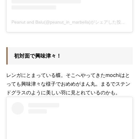
Peanut and Balu(@peanut_in_marbella)がシェアした投稿
-
202
初対面で興味津々！
レンガにとまっている蝶。そこへやってきたmochiはと
っても興味津々な様子でおめめがまん丸。まるでステン
ドグラスのように美しい羽に見とれているのかも。