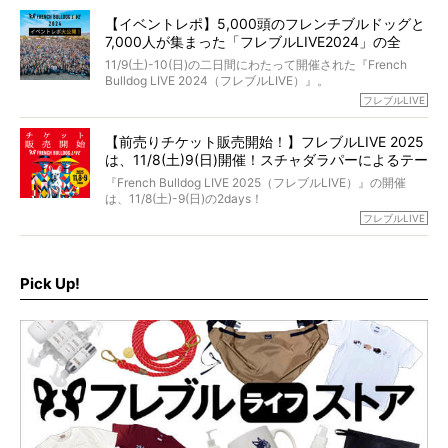
と軽くなる。
「動物専門僧侶」という立場で、お話しをうかがいまし
われてしまいました。
永久保存版のスペシャル対談です！
【イベントレポ】5,000頭のフレンチブルドッグと
た。
もう諦めるしかないのかな…そんなとき、我が家に届いたの
7,000人が集まった「フレブルLIVE2024」の全
が「THE fu-do(ザ・フード)」の試食品でした。
貌！
そして「THE fu-do(ザ・フード)」を食べつづけて二年、愛
11/9(土)-10(日)の二日間にわたって開催された『French
ブヒは15歳になり、今も元気にお散歩をしています。
Bulldog LIVE 2024（フレブルLIVE）』。
今回は、二年前の絶望から今までを包み隠さず、時系列で
今年はのべ5,000頭のフレンチブルドッグと7,000人のフレ
フレブルLIVE
お話しさせていただきます。
ブルオーナーが集まりました！
【前売りチケット販売開始！】フレブルLIVE 2025
day1の司会はフレブルラバーのロッチさん。day2の音楽フ
は、11/8(土)9(日)開催！スチャダラパーによるテー
ェスには世代ど真ん中のPUFFYが出演するなど、例年以上
に豪華なラインナップ。
マソング制作も決定
『French Bulldog LIVE 2025（フレブルLIVE）』の開催
北は北海道、南は鹿児島県から。全国のフレンチブルドッ
は、11/8(土)-9(日)の2days！
グが一堂に会した「フレブルLIVE2024」の模様を、詳しく
お得な前売りチケット、いよいよ販売スタートです！
フレブルLIVE
お届けです！
さらに今年はビッグニュースが。
なんと、ヒップホップグループ「スチャダラパー」がフレ
最後には2025年の情報もありますので、要チェックでござ
ブルLIVEのテーマソングを制作してくれることになりまし
います！
た！
Pick Up!
テーマソングの情報やお得な前売りチケットの販売情報な
ど、内容盛りだくさんでお送りしていますので、最後まで
お見逃しなく！