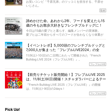
インタビュアー兼対談相手は、大の犬好きで心霊分野の知
お笑いコンビ「千原兄弟」のツッコミを担当する、千原せ
識にも長けているPELIさん。
いじさん。
取材
「愛犬が旅立ったあと、ベッドやおもちゃはどうすればい
今年で結成35周年を迎え、芸人としての活躍も目覚ましい
い？」「お骨はどうするべき？」「お花やお線香は喜んで
中、2024年5月に動物専門僧侶になり世間を驚かせまし
くれる？」
諦めかけた命。あれから2年、フードを変えたら15
た。
さらには、霊感がない人でも愛犬が成仏したことを知る方
歳の今もお散歩大好きなフレンチブルドッグに！
僧侶としての名は「靖賢（せいけん）」。
法まで。
当時54歳という年齢にして、なぜ動物専門僧侶という道を
今日は15歳の愛ブヒと暮らす、編集メンバーの実体験。
選んだのか。
愛ブヒは二年前からすべてのフードが合わなくなり体重が
お笑い芸人だからこそ暗くなりすぎない、むしろ心がスッ
また、愛犬の旅立ちとどのように向き合うべきなのか。
激減。検査をしても異常はなく「年齢のせいですね…」と言
と軽くなる。
「動物専門僧侶」という立場で、お話しをうかがいまし
われてしまいました。
永久保存版のスペシャル対談です！
【イベントレポ】5,000頭のフレンチブルドッグと
た。
もう諦めるしかないのかな…そんなとき、我が家に届いたの
7,000人が集まった「フレブルLIVE2024」の全
が「THE fu-do(ザ・フード)」の試食品でした。
貌！
そして「THE fu-do(ザ・フード)」を食べつづけて二年、愛
11/9(土)-10(日)の二日間にわたって開催された『French
ブヒは15歳になり、今も元気にお散歩をしています。
Bulldog LIVE 2024（フレブルLIVE）』。
今回は、二年前の絶望から今までを包み隠さず、時系列で
今年はのべ5,000頭のフレンチブルドッグと7,000人のフレ
フレブルLIVE
お話しさせていただきます。
ブルオーナーが集まりました！
【前売りチケット販売開始！】フレブルLIVE 2025
day1の司会はフレブルラバーのロッチさん。day2の音楽フ
は、11/8(土)9(日)開催！スチャダラパーによるテー
ェスには世代ど真ん中のPUFFYが出演するなど、例年以上
に豪華なラインナップ。
マソング制作も決定
『French Bulldog LIVE 2025（フレブルLIVE）』の開催
北は北海道、南は鹿児島県から。全国のフレンチブルドッ
は、11/8(土)-9(日)の2days！
グが一堂に会した「フレブルLIVE2024」の模様を、詳しく
お得な前売りチケット、いよいよ販売スタートです！
フレブルLIVE
お届けです！
さらに今年はビッグニュースが。
なんと、ヒップホップグループ「スチャダラパー」がフレ
最後には2025年の情報もありますので、要チェックでござ
ブルLIVEのテーマソングを制作してくれることになりまし
います！
た！
Pick Up!