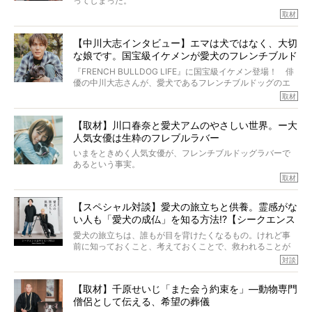
ってしまった。
いいます。
その悲しみを語ることはなかなかむずかしい。
取材
この事実はフレンチブルドッグだけでなく、脳腫瘍と闘う
けれども、ぼくらはそのことについて考えたいし、泣き出
多くの犬たちに勇気と希望を与えるに違いありません。桃
しそうな飼い主さんを目の前にして、ほんのすこしでも寄
太郎のオーナーである佐藤さんご夫婦に、治療の選択やケ
【中川大志インタビュー】エマは犬ではなく、大切
り添いたいと思う。
アについて詳しくお話しをうかがいました。
な娘です。国宝級イケメンが愛犬のフレンチブルド
その悲しみをいますぐ解消することはできないが、話をき
いて、泣いたり笑ったりするのもいいだろう。
ッグと一緒に登場
『FRENCH BULLDOG LIFE』に国宝級イケメン登場！ 俳
こんな子だった、こんなにいい子だった、ほんとうに愛し
優の中川大志さんが、愛犬であるフレンチブルドッグのエ
ていたと。
マちゃん（2歳の女の子）にメロメロとの情報を聞きつけ、
取材
ぼくらは上沼恵美子さんのご自宅へ伺って、お話をきこう
中川さんを直撃。そのフレブル愛をたっぷり語っていただ
と思った。
きました。他のフレブルオーナーさん同様、濃すぎる親バ
【取材】川口春奈と愛犬アムのやさしい世界。ー大
カエピソードが次から次へと飛び出しました。
人気女優は生粋のフレブルラバー
いまをときめく人気女優が、フレンチブルドッグラバーで
あるという事実。
そうです、その人は川口春奈さん。
取材
アムちゃんというパイドの女の子と暮らしています。
話を聞けば聞くほど、そして春奈さんとアムちゃんのやり
【スペシャル対談】愛犬の旅立ちと供養。霊感がな
とりを目の当たりにするほどに、そのフレンチブルドッグ
い人も「愛犬の成仏」を知る方法!?【シークエンス
愛がわたしたちのそれとまったく同じであることに、なん
だかうれしくなってしまったのでした。
はやとも×PELI】
愛犬の旅立ちは、誰もが目を背けたくなるもの。けれど事
春奈さんとアムちゃんのすてきな暮らしを、BUHI編集長の
前に知っておくこと、考えておくことで、救われることが
小西がいつくしみながら、切り取らせていただきます。
たくさんあります。
対談
今回は、お盆スペシャル企画。世間が認めるほどの霊視能
【取材】千原せいじ「また会う約束を」―動物専門
力をもつお笑い芸人「シークエンスはやとも」さんに、愛
僧侶として伝える、希望の葬儀
犬の旅立ちや供養についてインタビュー。