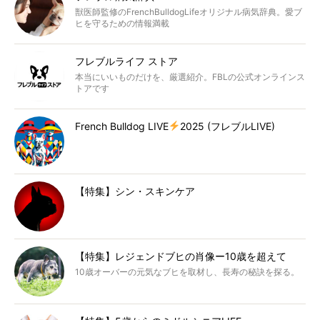
獣医師監修のFrenchBulldogLifeオリジナル病気辞典。愛ブ
ヒを守るための情報満載
フレブルライフ ストア
本当にいいものだけを、厳選紹介。FBLの公式オンラインス
トアです
French Bulldog LIVE
2025 (フレブルLIVE)
【特集】シン・スキンケア
【特集】レジェンドブヒの肖像ー10歳を超えて
10歳オーバーの元気なブヒを取材し、長寿の秘訣を探る。