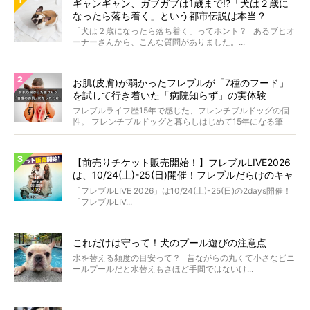
ギャンギャン、ガブガブは1歳まで!?「犬は２歳に
なったら落ち着く」という都市伝説は本当？
「犬は２歳になったら落ち着く」ってホント？ あるブヒオ
ーナーさんから、こんな質問がありました。...
お肌(皮膚)が弱かったフレブルが「7種のフード」
を試して行き着いた「病院知らず」の実体験
フレブルライフ歴15年で感じた、フレンチブルドッグの個
性。 フレンチブルドッグと暮らしはじめて15年になる筆
者...
【前売りチケット販売開始！】フレブルLIVE2026
は、10/24(土)-25(日)開催！フレブルだらけのキャ
ンプ・前夜祭・バスプランも新登場!?
「フレブルLIVE 2026」は10/24(土)-25(日)の2days開催！
「フレブルLIV...
これだけは守って！犬のプール遊びの注意点
水を替える頻度の目安って？ 昔ながらの丸くて小さなビニ
ールプールだと水替えもさほど手間ではないけ...