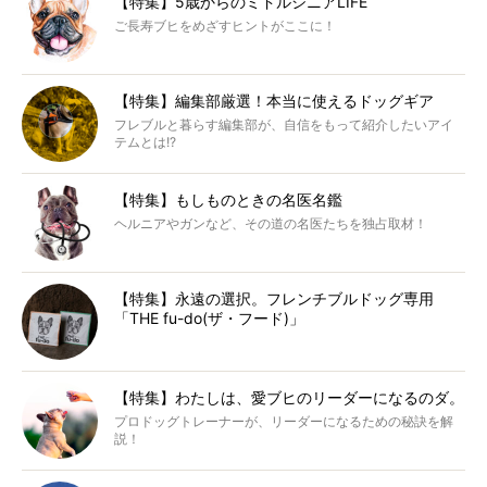
【特集】5歳からのミドルシニアLIFE
ご長寿ブヒをめざすヒントがここに！
【特集】編集部厳選！本当に使えるドッグギア
フレブルと暮らす編集部が、自信をもって紹介したいアイ
テムとは!?
【特集】もしものときの名医名鑑
ヘルニアやガンなど、その道の名医たちを独占取材！
【特集】永遠の選択。フレンチブルドッグ専用
「THE fu-do(ザ・フード)」
【特集】わたしは、愛ブヒのリーダーになるのダ。
プロドッグトレーナーが、リーダーになるための秘訣を解
説！