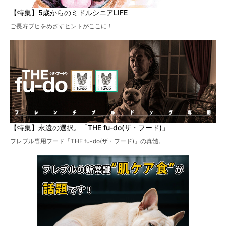
【特集】5歳からのミドルシニアLIFE
ご長寿ブヒをめざすヒントがここに！
【特集】永遠の選択。「THE fu-do(ザ・フード)」
フレブル専用フード「THE fu-do(ザ・フード)」の真髄。