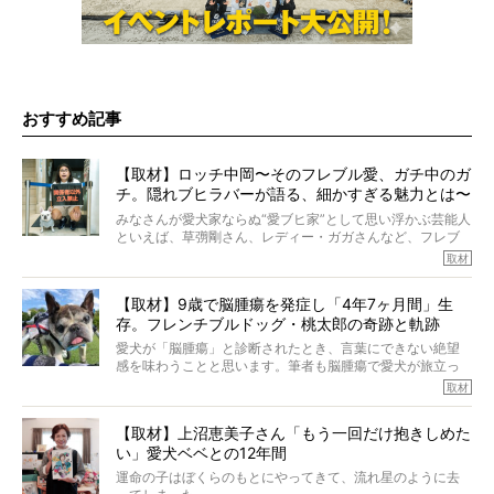
おすすめ記事
【取材】ロッチ中岡〜そのフレブル愛、ガチ中のガ
チ。隠れブヒラバーが語る、細かすぎる魅力とは〜
【前編】
みなさんが愛犬家ならぬ“愛ブヒ家”として思い浮かぶ芸能人
といえば、草彅剛さん、レディー・ガガさんなど、フレブ
ルを飼っている方が多いと思います。が、ロッチ中岡さん
取材
も、じつは大のフレブルラバーだというのをご存知です
か？ フレブルを飼っていないのにもかかわらず、中岡さ
【取材】9歳で脳腫瘍を発症し「4年7ヶ月間」生
んのインスタグラムを覗くと、たくさんのフレブルアカウ
存。フレンチブルドッグ・桃太郎の奇跡と軌跡
ントがフォローされていて、わが『FRENCH BULLDOG
LIFE』モデルのnicoやトーラスも、その中の一頭。
愛犬が「脳腫瘍」と診断されたとき、言葉にできない絶望
そんな中岡さんに、フレブルの魅力を語っていただきまし
感を味わうことと思います。筆者も脳腫瘍で愛犬が旅立っ
た。そのブヒ愛っぷりは、思ってた以上！ ガチ中のガチ
たひとり。だからこそ、どれほど厄介で困難な病気かを理
取材
でした!?
解をしているつもりです。「発症から1年生存すれば素晴ら
しい」とされるこの病気。
【取材】上沼恵美子さん「もう一回だけ抱きしめた
ところが、フレンチブルドッグの桃太郎は9歳で脳腫瘍を発
い」愛犬ベベとの12年間
症し、なんと4年7ヶ月間も生き抜いたのです。旅立ったと
きの年齢は13歳と11ヶ月、レジェンド級のレジェンドでし
運命の子はぼくらのもとにやってきて、流れ星のように去
た。さらには、治療後3年間は一度も発作が起きなかったと