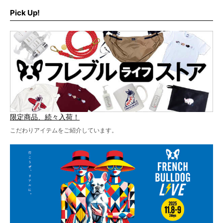
ブルLIVEのテーマソングを制作してくれることになりまし
います！
た！
Pick Up!
テーマソングの情報やお得な前売りチケットの販売情報な
ど、内容盛りだくさんでお送りしていますので、最後まで
お見逃しなく！
限定商品、続々入荷！
こだわりアイテムをご紹介しています。