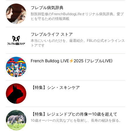
フレブル病気辞典
獣医師監修のFrenchBulldogLifeオリジナル病気辞典。愛ブ
ヒを守るための情報満載
フレブルライフ ストア
本当にいいものだけを、厳選紹介。FBLの公式オンラインス
トアです
French Bulldog LIVE
2025 (フレブルLIVE)
【特集】シン・スキンケア
【特集】レジェンドブヒの肖像ー10歳を超えて
10歳オーバーの元気なブヒを取材し、長寿の秘訣を探る。