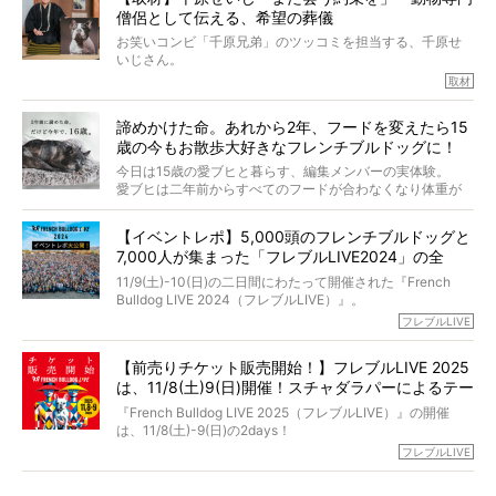
力をもつお笑い芸人「シークエンスはやとも」さんに、愛
僧侶として伝える、希望の葬儀
犬の旅立ちや供養についてインタビュー。
インタビュアー兼対談相手は、大の犬好きで心霊分野の知
お笑いコンビ「千原兄弟」のツッコミを担当する、千原せ
識にも長けているPELIさん。
いじさん。
取材
「愛犬が旅立ったあと、ベッドやおもちゃはどうすればい
今年で結成35周年を迎え、芸人としての活躍も目覚ましい
い？」「お骨はどうするべき？」「お花やお線香は喜んで
中、2024年5月に動物専門僧侶になり世間を驚かせまし
くれる？」
諦めかけた命。あれから2年、フードを変えたら15
た。
さらには、霊感がない人でも愛犬が成仏したことを知る方
歳の今もお散歩大好きなフレンチブルドッグに！
僧侶としての名は「靖賢（せいけん）」。
法まで。
当時54歳という年齢にして、なぜ動物専門僧侶という道を
今日は15歳の愛ブヒと暮らす、編集メンバーの実体験。
選んだのか。
愛ブヒは二年前からすべてのフードが合わなくなり体重が
お笑い芸人だからこそ暗くなりすぎない、むしろ心がスッ
また、愛犬の旅立ちとどのように向き合うべきなのか。
激減。検査をしても異常はなく「年齢のせいですね…」と言
と軽くなる。
「動物専門僧侶」という立場で、お話しをうかがいまし
われてしまいました。
永久保存版のスペシャル対談です！
【イベントレポ】5,000頭のフレンチブルドッグと
た。
もう諦めるしかないのかな…そんなとき、我が家に届いたの
7,000人が集まった「フレブルLIVE2024」の全
が「THE fu-do(ザ・フード)」の試食品でした。
貌！
そして「THE fu-do(ザ・フード)」を食べつづけて二年、愛
11/9(土)-10(日)の二日間にわたって開催された『French
ブヒは15歳になり、今も元気にお散歩をしています。
Bulldog LIVE 2024（フレブルLIVE）』。
今回は、二年前の絶望から今までを包み隠さず、時系列で
今年はのべ5,000頭のフレンチブルドッグと7,000人のフレ
フレブルLIVE
お話しさせていただきます。
ブルオーナーが集まりました！
【前売りチケット販売開始！】フレブルLIVE 2025
day1の司会はフレブルラバーのロッチさん。day2の音楽フ
は、11/8(土)9(日)開催！スチャダラパーによるテー
ェスには世代ど真ん中のPUFFYが出演するなど、例年以上
に豪華なラインナップ。
マソング制作も決定
『French Bulldog LIVE 2025（フレブルLIVE）』の開催
北は北海道、南は鹿児島県から。全国のフレンチブルドッ
は、11/8(土)-9(日)の2days！
グが一堂に会した「フレブルLIVE2024」の模様を、詳しく
お得な前売りチケット、いよいよ販売スタートです！
フレブルLIVE
お届けです！
さらに今年はビッグニュースが。
なんと、ヒップホップグループ「スチャダラパー」がフレ
最後には2025年の情報もありますので、要チェックでござ