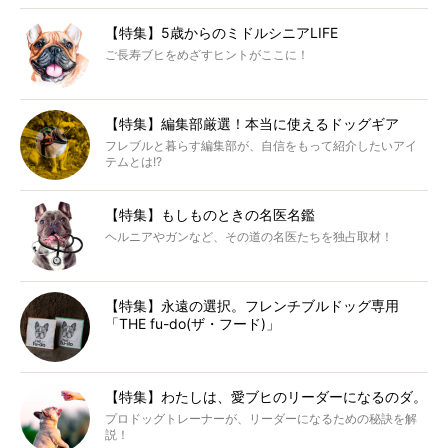
【特集】5歳からのミドルシニアLIFE
ご長寿ブヒをめざすヒントがここに！
【特集】編集部厳選！本当に使えるドッグギア
フレブルと暮らす編集部が、自信をもって紹介したいアイ
テムとは!?
【特集】もしものときの名医名鑑
ヘルニアやガンなど、その道の名医たちを独占取材！
【特集】永遠の選択。フレンチブルドッグ専用
「THE fu-do(ザ・フード)」
【特集】わたしは、愛ブヒのリーダーになるのダ。
プロドッグトレーナーが、リーダーになるための秘訣を解
説！