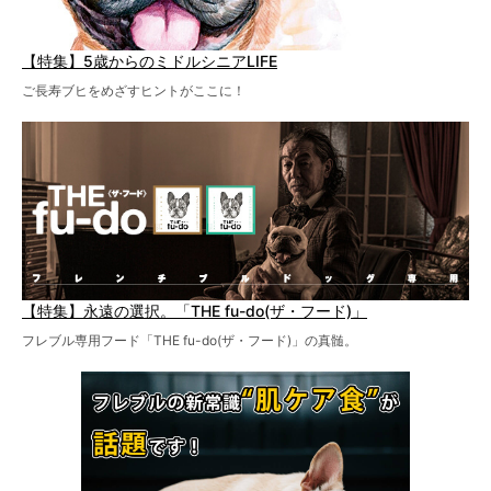
【特集】5歳からのミドルシニアLIFE
ご長寿ブヒをめざすヒントがここに！
【特集】永遠の選択。「THE fu-do(ザ・フード)」
フレブル専用フード「THE fu-do(ザ・フード)」の真髄。