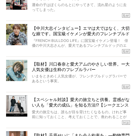
きの年齢は13歳と11ヶ月、レジェンド級のレジェンドでし
運命の子はぼくらのもとにやってきて、流れ星のように去
た。さらには、治療後3年間は一度も発作が起きなかったと
ってしまった。
いいます。
その悲しみを語ることはなかなかむずかしい。
取材
この事実はフレンチブルドッグだけでなく、脳腫瘍と闘う
けれども、ぼくらはそのことについて考えたいし、泣き出
多くの犬たちに勇気と希望を与えるに違いありません。桃
しそうな飼い主さんを目の前にして、ほんのすこしでも寄
太郎のオーナーである佐藤さんご夫婦に、治療の選択やケ
【中川大志インタビュー】エマは犬ではなく、大切
り添いたいと思う。
アについて詳しくお話しをうかがいました。
な娘です。国宝級イケメンが愛犬のフレンチブルド
その悲しみをいますぐ解消することはできないが、話をき
いて、泣いたり笑ったりするのもいいだろう。
ッグと一緒に登場
『FRENCH BULLDOG LIFE』に国宝級イケメン登場！ 俳
こんな子だった、こんなにいい子だった、ほんとうに愛し
優の中川大志さんが、愛犬であるフレンチブルドッグのエ
ていたと。
マちゃん（2歳の女の子）にメロメロとの情報を聞きつけ、
取材
ぼくらは上沼恵美子さんのご自宅へ伺って、お話をきこう
中川さんを直撃。そのフレブル愛をたっぷり語っていただ
と思った。
きました。他のフレブルオーナーさん同様、濃すぎる親バ
【取材】川口春奈と愛犬アムのやさしい世界。ー大
カエピソードが次から次へと飛び出しました。
人気女優は生粋のフレブルラバー
いまをときめく人気女優が、フレンチブルドッグラバーで
あるという事実。
そうです、その人は川口春奈さん。
取材
アムちゃんというパイドの女の子と暮らしています。
話を聞けば聞くほど、そして春奈さんとアムちゃんのやり
【スペシャル対談】愛犬の旅立ちと供養。霊感がな
とりを目の当たりにするほどに、そのフレンチブルドッグ
い人も「愛犬の成仏」を知る方法!?【シークエンス
愛がわたしたちのそれとまったく同じであることに、なん
だかうれしくなってしまったのでした。
はやとも×PELI】
愛犬の旅立ちは、誰もが目を背けたくなるもの。けれど事
春奈さんとアムちゃんのすてきな暮らしを、BUHI編集長の
前に知っておくこと、考えておくことで、救われることが
小西がいつくしみながら、切り取らせていただきます。
たくさんあります。
対談
今回は、お盆スペシャル企画。世間が認めるほどの霊視能
【取材】千原せいじ「また会う約束を」―動物専門