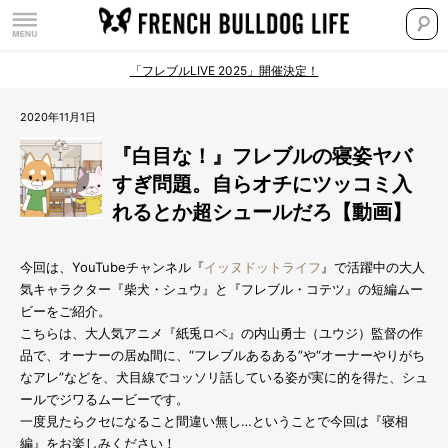
「フレブルLIVE 2025」開催決定！
2020年11月1日
『白目な！』フレブルの寝姿ヤバ
すぎ問題。自らオチにツッコミ入
れるとか超シュールだろ【動画】
今回は、YouTubeチャンネル『
イッヌドットライフ
』で活躍中の大人
気キャラクター『柴犬・シュウ』と『フレブル・コテツ』の短編ムー
ビーをご紹介。
こちらは、大人気アニメ『紙兎ロペ』の内山勇士（ユウジ）監督の作
品で、オーナーの居ぬ間に、“フレブルあるある”や“オーナーやりがち
なアレ”などを、犬目線でコッソリ話している姿が実に的を得た、シュ
ールでジワるムービーです。
一度見たらクセになること間違い無し…ということで今回は『寝相
編』をお楽しみください！