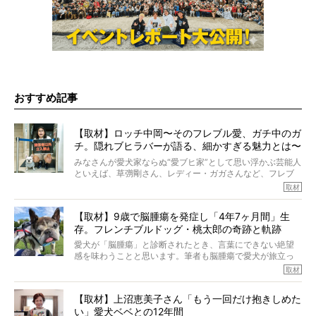
おすすめ記事
【取材】ロッチ中岡〜そのフレブル愛、ガチ中のガ
チ。隠れブヒラバーが語る、細かすぎる魅力とは〜
【前編】
みなさんが愛犬家ならぬ“愛ブヒ家”として思い浮かぶ芸能人
といえば、草彅剛さん、レディー・ガガさんなど、フレブ
ルを飼っている方が多いと思います。が、ロッチ中岡さん
取材
も、じつは大のフレブルラバーだというのをご存知です
か？ フレブルを飼っていないのにもかかわらず、中岡さ
【取材】9歳で脳腫瘍を発症し「4年7ヶ月間」生
んのインスタグラムを覗くと、たくさんのフレブルアカウ
存。フレンチブルドッグ・桃太郎の奇跡と軌跡
ントがフォローされていて、わが『FRENCH BULLDOG
LIFE』モデルのnicoやトーラスも、その中の一頭。
愛犬が「脳腫瘍」と診断されたとき、言葉にできない絶望
そんな中岡さんに、フレブルの魅力を語っていただきまし
感を味わうことと思います。筆者も脳腫瘍で愛犬が旅立っ
た。そのブヒ愛っぷりは、思ってた以上！ ガチ中のガチ
たひとり。だからこそ、どれほど厄介で困難な病気かを理
取材
でした!?
解をしているつもりです。「発症から1年生存すれば素晴ら
しい」とされるこの病気。
【取材】上沼恵美子さん「もう一回だけ抱きしめた
ところが、フレンチブルドッグの桃太郎は9歳で脳腫瘍を発
い」愛犬ベベとの12年間
症し、なんと4年7ヶ月間も生き抜いたのです。旅立ったと