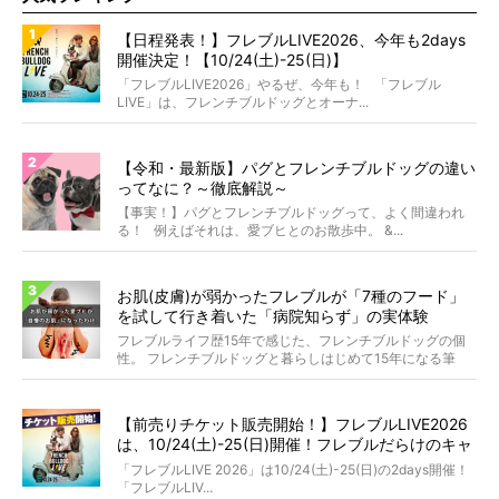
【日程発表！】フレブルLIVE2026、今年も2days
開催決定！【10/24(土)-25(日)】
「フレブルLIVE2026」やるぜ、今年も！ 「フレブル
LIVE」は、フレンチブルドッグとオーナ...
【令和・最新版】パグとフレンチブルドッグの違い
ってなに？～徹底解説～
【事実！】パグとフレンチブルドッグって、よく間違われ
る！ 例えばそれは、愛ブヒとのお散歩中。 &...
お肌(皮膚)が弱かったフレブルが「7種のフード」
を試して行き着いた「病院知らず」の実体験
フレブルライフ歴15年で感じた、フレンチブルドッグの個
性。 フレンチブルドッグと暮らしはじめて15年になる筆
者...
【前売りチケット販売開始！】フレブルLIVE2026
は、10/24(土)-25(日)開催！フレブルだらけのキャ
ンプ・前夜祭・バスプランも新登場!?
「フレブルLIVE 2026」は10/24(土)-25(日)の2days開催！
「フレブルLIV...