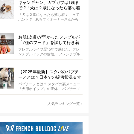
ギャンギャン、ガブガブは1歳ま
で!?「犬は２歳になったら落ち着
く」という都市伝説は本当？
「犬は２歳になったら落ち着く」って
ホント？ あるブヒオーナーさんから、
こんな質問がありました。...
お肌(皮膚)が弱かったフレブルが
「7種のフード」を試して行き着
いた「病院知らず」の実体験
フレブルライフ歴15年で感じた、フレ
ンチブルドッグの個性。 フレンチブル
ドッグと暮らしはじめて15年になる筆
者...
【2025年最新】スタバのパプチ
ーノとは？日本での提供状況＆犬
同伴OK店舗一覧も紹介！
パプチーノとは？ スタバの裏メニュー
「犬用ホイップ」の正体 「パプチーノ
（Puppuccino）」とは、紙コッ...
人気ランキング一覧