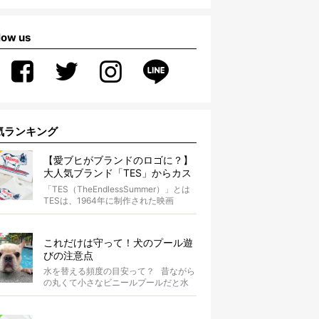
low us
気ランキング
【愛ブヒがブランドのロゴに？】
大人気ブランド「TES」からカス
タムオーダーが誕生！
「TES（TheEndlessSummer）」とは
TESは、1964年に制作された映画
『The...
これだけは守って！犬のプール遊
びの注意点
水を替える頻度の目安って？ 昔ながら
の丸くて小さなビニールプールだと水
替えもさほど手間ではないけ...