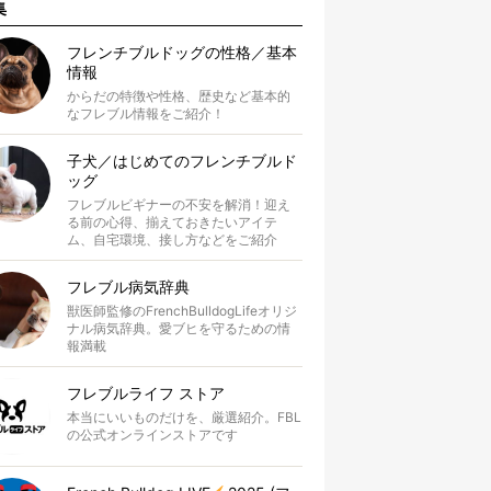
集
フレンチブルドッグの性格／基本
情報
からだの特徴や性格、歴史など基本的
なフレブル情報をご紹介！
子犬／はじめてのフレンチブルド
ッグ
フレブルビギナーの不安を解消！迎え
る前の心得、揃えておきたいアイテ
ム、自宅環境、接し方などをご紹介
フレブル病気辞典
獣医師監修のFrenchBulldogLifeオリジ
ナル病気辞典。愛ブヒを守るための情
報満載
フレブルライフ ストア
本当にいいものだけを、厳選紹介。FBL
の公式オンラインストアです