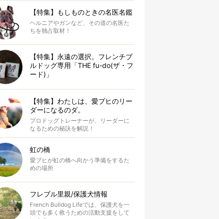
【特集】もしものときの名医名鑑
ヘルニアやガンなど、その道の名医た
ちを独占取材！
【特集】永遠の選択。フレンチブ
ルドッグ専用「THE fu-do(ザ・フ
ード)」
【特集】わたしは、愛ブヒのリー
ダーになるのダ。
プロドッグトレーナーが、リーダーに
なるための秘訣を解説！
虹の橋
愛ブヒが虹の橋へ向かう準備をするた
めの場所
フレブル里親/保護犬情報
French Bulldog Lifeでは、保護犬を一
頭でも多く救うための活動支援をして