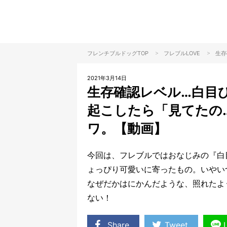
>
>
フレンチブルドッグTOP
フレブル
LOVE
生存
2021年3月14日
生存確認レベル…白目
起こしたら「見てたの
ワ。【動画】
今回は、フレブルではおなじみの『白
ょっぴり可愛いに寄ったもの。いやい
なぜだかはにかんだような、照れたよ
ない！
Share
Tweet