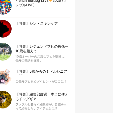
French Bulldog LIVE
2025 (フ
レブルLIVE)
【特集】シン・スキンケア
【特集】レジェンドブヒの肖像ー
10歳を超えて
10歳オーバーの元気なブヒを取材し、
長寿の秘訣を探る。
【特集】5歳からのミドルシニア
LIFE
ご長寿ブヒをめざすヒントがここに！
【特集】編集部厳選！本当に使え
るドッグギア
フレブルと暮らす編集部が、自信をも
って紹介したいアイテムとは!?