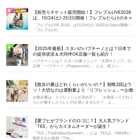
【前売りチケット販売開始！】フレブルLIVE2026
は、10/24(土)-25(日)開催！フレブルだらけのキャ
ンプ・前夜祭・バスプランも新登場!?
「フレブルLIVE 2026」は10/24(土)-25(日)の2days開催！
「フレブルLIV...
【2025年最新】スタバのパプチーノとは？日本で
の提供状況＆犬同伴OK店舗一覧も紹介！
パプチーノとは？ スタバの裏メニュー「犬用ホイップ」の
正体 「パプチーノ（Puppuccino）」とは、紙コッ...
【散歩の量はどれくらいがいいの？】朝晩2回はウ
ソ！大切なのは運動量より「リフレッシュ」〜お散
歩にまつわる疑問FAQつき〜
お散歩量は、リフレッシュが決め手！ お散歩ってどれく
らいの量をしたらいいのか迷いませんか？ よ...
【愛ブヒがブランドのロゴに？】大人気ブランド
「TES」からカスタムオーダーが誕生！
「TES（TheEndlessSummer）」とは TESは、1964年に
制作された映画『The...