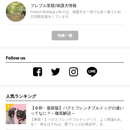
フレブル里親/保護犬情報
French Bulldog Lifeでは、保護犬を一頭でも多く救うため
の活動支援をしています。
特集一覧
Follow us
人気ランキング
【令和・最新版】パグとフレンチブルドッグの違い
ってなに？～徹底解説～
【事実！】パグとフレンチブルドッグって、よく間違われ
る！ 例えばそれは、愛ブヒとのお散歩中。 &...