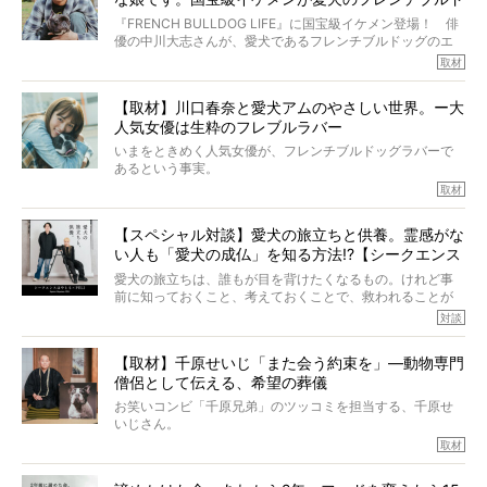
いて、泣いたり笑ったりするのもいいだろう。
ッグと一緒に登場
『FRENCH BULLDOG LIFE』に国宝級イケメン登場！ 俳
こんな子だった、こんなにいい子だった、ほんとうに愛し
優の中川大志さんが、愛犬であるフレンチブルドッグのエ
ていたと。
マちゃん（2歳の女の子）にメロメロとの情報を聞きつけ、
取材
ぼくらは上沼恵美子さんのご自宅へ伺って、お話をきこう
中川さんを直撃。そのフレブル愛をたっぷり語っていただ
と思った。
きました。他のフレブルオーナーさん同様、濃すぎる親バ
【取材】川口春奈と愛犬アムのやさしい世界。ー大
カエピソードが次から次へと飛び出しました。
人気女優は生粋のフレブルラバー
いまをときめく人気女優が、フレンチブルドッグラバーで
あるという事実。
そうです、その人は川口春奈さん。
取材
アムちゃんというパイドの女の子と暮らしています。
話を聞けば聞くほど、そして春奈さんとアムちゃんのやり
【スペシャル対談】愛犬の旅立ちと供養。霊感がな
とりを目の当たりにするほどに、そのフレンチブルドッグ
い人も「愛犬の成仏」を知る方法!?【シークエンス
愛がわたしたちのそれとまったく同じであることに、なん
だかうれしくなってしまったのでした。
はやとも×PELI】
愛犬の旅立ちは、誰もが目を背けたくなるもの。けれど事
春奈さんとアムちゃんのすてきな暮らしを、BUHI編集長の
前に知っておくこと、考えておくことで、救われることが
小西がいつくしみながら、切り取らせていただきます。
たくさんあります。
対談
今回は、お盆スペシャル企画。世間が認めるほどの霊視能
【取材】千原せいじ「また会う約束を」―動物専門
力をもつお笑い芸人「シークエンスはやとも」さんに、愛
僧侶として伝える、希望の葬儀
犬の旅立ちや供養についてインタビュー。
インタビュアー兼対談相手は、大の犬好きで心霊分野の知
お笑いコンビ「千原兄弟」のツッコミを担当する、千原せ
識にも長けているPELIさん。
いじさん。
取材
「愛犬が旅立ったあと、ベッドやおもちゃはどうすればい
今年で結成35周年を迎え、芸人としての活躍も目覚ましい
い？」「お骨はどうするべき？」「お花やお線香は喜んで
中、2024年5月に動物専門僧侶になり世間を驚かせまし