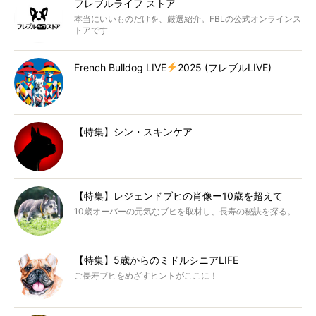
フレブルライフ ストア
本当にいいものだけを、厳選紹介。FBLの公式オンラインス
トアです
French Bulldog LIVE
2025 (フレブルLIVE)
【特集】シン・スキンケア
【特集】レジェンドブヒの肖像ー10歳を超えて
10歳オーバーの元気なブヒを取材し、長寿の秘訣を探る。
【特集】5歳からのミドルシニアLIFE
ご長寿ブヒをめざすヒントがここに！