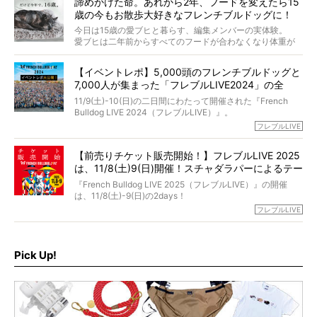
くれる？」
諦めかけた命。あれから2年、フードを変えたら15
た。
さらには、霊感がない人でも愛犬が成仏したことを知る方
歳の今もお散歩大好きなフレンチブルドッグに！
僧侶としての名は「靖賢（せいけん）」。
法まで。
当時54歳という年齢にして、なぜ動物専門僧侶という道を
今日は15歳の愛ブヒと暮らす、編集メンバーの実体験。
選んだのか。
愛ブヒは二年前からすべてのフードが合わなくなり体重が
お笑い芸人だからこそ暗くなりすぎない、むしろ心がスッ
また、愛犬の旅立ちとどのように向き合うべきなのか。
激減。検査をしても異常はなく「年齢のせいですね…」と言
と軽くなる。
「動物専門僧侶」という立場で、お話しをうかがいまし
われてしまいました。
永久保存版のスペシャル対談です！
【イベントレポ】5,000頭のフレンチブルドッグと
た。
もう諦めるしかないのかな…そんなとき、我が家に届いたの
7,000人が集まった「フレブルLIVE2024」の全
が「THE fu-do(ザ・フード)」の試食品でした。
貌！
そして「THE fu-do(ザ・フード)」を食べつづけて二年、愛
11/9(土)-10(日)の二日間にわたって開催された『French
ブヒは15歳になり、今も元気にお散歩をしています。
Bulldog LIVE 2024（フレブルLIVE）』。
今回は、二年前の絶望から今までを包み隠さず、時系列で
今年はのべ5,000頭のフレンチブルドッグと7,000人のフレ
フレブルLIVE
お話しさせていただきます。
ブルオーナーが集まりました！
【前売りチケット販売開始！】フレブルLIVE 2025
day1の司会はフレブルラバーのロッチさん。day2の音楽フ
は、11/8(土)9(日)開催！スチャダラパーによるテー
ェスには世代ど真ん中のPUFFYが出演するなど、例年以上
に豪華なラインナップ。
マソング制作も決定
『French Bulldog LIVE 2025（フレブルLIVE）』の開催
北は北海道、南は鹿児島県から。全国のフレンチブルドッ
は、11/8(土)-9(日)の2days！
グが一堂に会した「フレブルLIVE2024」の模様を、詳しく
お得な前売りチケット、いよいよ販売スタートです！
フレブルLIVE
お届けです！
さらに今年はビッグニュースが。
なんと、ヒップホップグループ「スチャダラパー」がフレ
最後には2025年の情報もありますので、要チェックでござ
ブルLIVEのテーマソングを制作してくれることになりまし
います！
た！
Pick Up!
テーマソングの情報やお得な前売りチケットの販売情報な
ど、内容盛りだくさんでお送りしていますので、最後まで
お見逃しなく！