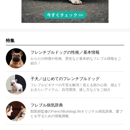
特集
フレンチブルドッグの性格／基本情報
からだの特徴や性格、歴史など基本的なフレブル情報をご
紹介！
子犬／はじめてのフレンチブルドッグ
フレブルビギナーの不安を解消！迎える前の心得、揃えて
おきたいアイテム、自宅環境、接し方などをご紹介
フレブル病気辞典
獣医師監修のFrenchBulldogLifeオリジナル病気辞典。愛ブ
ヒを守るための情報満載