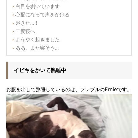
白目を剥いています
心配になって声をかける
起きた…！
二度寝へ
ようやく起きました
ああ、また寝そう…
イビキをかいて熟睡中
お腹を出して熟睡しているのは、フレブルのErnieです。