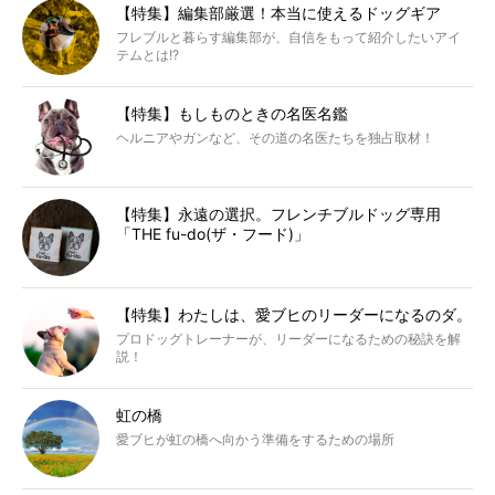
【特集】編集部厳選！本当に使えるドッグギア
フレブルと暮らす編集部が、自信をもって紹介したいアイ
テムとは!?
【特集】もしものときの名医名鑑
ヘルニアやガンなど、その道の名医たちを独占取材！
【特集】永遠の選択。フレンチブルドッグ専用
「THE fu-do(ザ・フード)」
【特集】わたしは、愛ブヒのリーダーになるのダ。
プロドッグトレーナーが、リーダーになるための秘訣を解
説！
虹の橋
愛ブヒが虹の橋へ向かう準備をするための場所