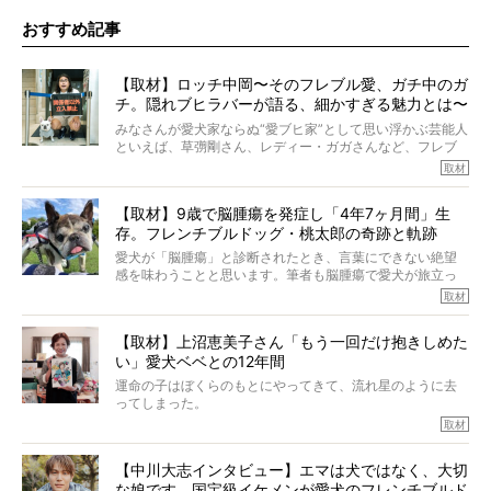
おすすめ記事
【取材】ロッチ中岡〜そのフレブル愛、ガチ中のガ
チ。隠れブヒラバーが語る、細かすぎる魅力とは〜
【前編】
みなさんが愛犬家ならぬ“愛ブヒ家”として思い浮かぶ芸能人
といえば、草彅剛さん、レディー・ガガさんなど、フレブ
ルを飼っている方が多いと思います。が、ロッチ中岡さん
取材
も、じつは大のフレブルラバーだというのをご存知です
か？ フレブルを飼っていないのにもかかわらず、中岡さ
【取材】9歳で脳腫瘍を発症し「4年7ヶ月間」生
んのインスタグラムを覗くと、たくさんのフレブルアカウ
存。フレンチブルドッグ・桃太郎の奇跡と軌跡
ントがフォローされていて、わが『FRENCH BULLDOG
LIFE』モデルのnicoやトーラスも、その中の一頭。
愛犬が「脳腫瘍」と診断されたとき、言葉にできない絶望
そんな中岡さんに、フレブルの魅力を語っていただきまし
感を味わうことと思います。筆者も脳腫瘍で愛犬が旅立っ
た。そのブヒ愛っぷりは、思ってた以上！ ガチ中のガチ
たひとり。だからこそ、どれほど厄介で困難な病気かを理
取材
でした!?
解をしているつもりです。「発症から1年生存すれば素晴ら
しい」とされるこの病気。
【取材】上沼恵美子さん「もう一回だけ抱きしめた
ところが、フレンチブルドッグの桃太郎は9歳で脳腫瘍を発
い」愛犬ベベとの12年間
症し、なんと4年7ヶ月間も生き抜いたのです。旅立ったと
きの年齢は13歳と11ヶ月、レジェンド級のレジェンドでし
運命の子はぼくらのもとにやってきて、流れ星のように去
た。さらには、治療後3年間は一度も発作が起きなかったと
ってしまった。
いいます。
その悲しみを語ることはなかなかむずかしい。
取材
この事実はフレンチブルドッグだけでなく、脳腫瘍と闘う
けれども、ぼくらはそのことについて考えたいし、泣き出
多くの犬たちに勇気と希望を与えるに違いありません。桃
しそうな飼い主さんを目の前にして、ほんのすこしでも寄
太郎のオーナーである佐藤さんご夫婦に、治療の選択やケ
【中川大志インタビュー】エマは犬ではなく、大切
り添いたいと思う。
アについて詳しくお話しをうかがいました。
な娘です。国宝級イケメンが愛犬のフレンチブルド
その悲しみをいますぐ解消することはできないが、話をき