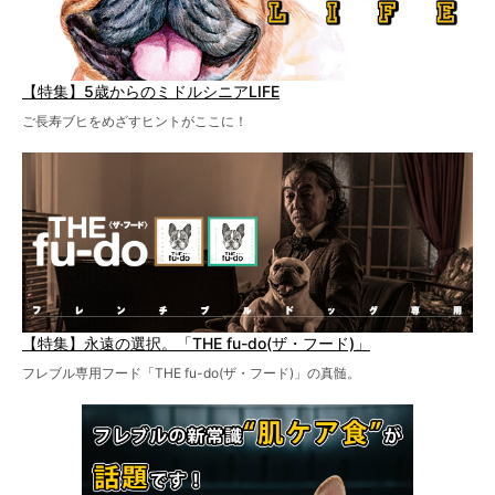
【特集】5歳からのミドルシニアLIFE
ご長寿ブヒをめざすヒントがここに！
【特集】永遠の選択。「THE fu-do(ザ・フード)」
フレブル専用フード「THE fu-do(ザ・フード)」の真髄。