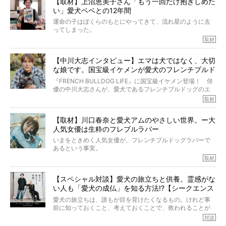
【取材】上沼恵美子さん「もう一回だけ抱きしめた
ところが、フレンチブルドッグの桃太郎は9歳で脳腫瘍を発
い」愛犬ベベとの12年間
症し、なんと4年7ヶ月間も生き抜いたのです。旅立ったと
きの年齢は13歳と11ヶ月、レジェンド級のレジェンドでし
運命の子はぼくらのもとにやってきて、流れ星のように去
た。さらには、治療後3年間は一度も発作が起きなかったと
ってしまった。
いいます。
その悲しみを語ることはなかなかむずかしい。
取材
この事実はフレンチブルドッグだけでなく、脳腫瘍と闘う
けれども、ぼくらはそのことについて考えたいし、泣き出
多くの犬たちに勇気と希望を与えるに違いありません。桃
しそうな飼い主さんを目の前にして、ほんのすこしでも寄
太郎のオーナーである佐藤さんご夫婦に、治療の選択やケ
【中川大志インタビュー】エマは犬ではなく、大切
り添いたいと思う。
アについて詳しくお話しをうかがいました。
な娘です。国宝級イケメンが愛犬のフレンチブルド
その悲しみをいますぐ解消することはできないが、話をき
いて、泣いたり笑ったりするのもいいだろう。
ッグと一緒に登場
『FRENCH BULLDOG LIFE』に国宝級イケメン登場！ 俳
こんな子だった、こんなにいい子だった、ほんとうに愛し
優の中川大志さんが、愛犬であるフレンチブルドッグのエ
ていたと。
マちゃん（2歳の女の子）にメロメロとの情報を聞きつけ、
取材
ぼくらは上沼恵美子さんのご自宅へ伺って、お話をきこう
中川さんを直撃。そのフレブル愛をたっぷり語っていただ
と思った。
きました。他のフレブルオーナーさん同様、濃すぎる親バ
【取材】川口春奈と愛犬アムのやさしい世界。ー大
カエピソードが次から次へと飛び出しました。
人気女優は生粋のフレブルラバー
いまをときめく人気女優が、フレンチブルドッグラバーで
あるという事実。
そうです、その人は川口春奈さん。
取材
アムちゃんというパイドの女の子と暮らしています。
話を聞けば聞くほど、そして春奈さんとアムちゃんのやり
【スペシャル対談】愛犬の旅立ちと供養。霊感がな
とりを目の当たりにするほどに、そのフレンチブルドッグ
い人も「愛犬の成仏」を知る方法!?【シークエンス
愛がわたしたちのそれとまったく同じであることに、なん
だかうれしくなってしまったのでした。
はやとも×PELI】
愛犬の旅立ちは、誰もが目を背けたくなるもの。けれど事
春奈さんとアムちゃんのすてきな暮らしを、BUHI編集長の
前に知っておくこと、考えておくことで、救われることが
小西がいつくしみながら、切り取らせていただきます。
たくさんあります。
対談