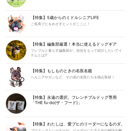
【特集】5歳からのミドルシニアLIFE
ご長寿ブヒをめざすヒントがここに！
【特集】編集部厳選！本当に使えるドッグギア
フレブルと暮らす編集部が、自信をもって紹介したいアイ
テムとは!?
【特集】もしものときの名医名鑑
ヘルニアやガンなど、その道の名医たちを独占取材！
【特集】永遠の選択。フレンチブルドッグ専用
「THE fu-do(ザ・フード)」
【特集】わたしは、愛ブヒのリーダーになるのダ。
プロドッグトレーナーが、リーダーになるための秘訣を解