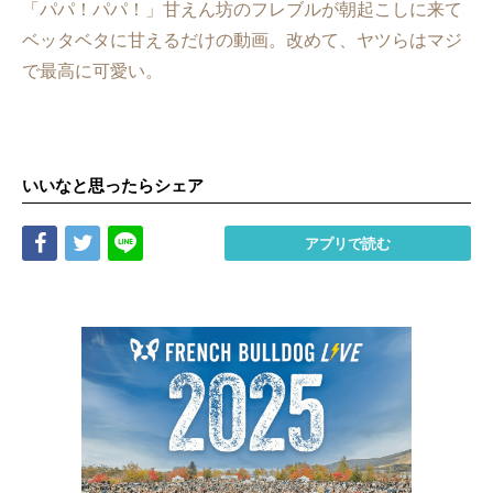
「パパ！パパ！」甘えん坊のフレブルが朝起こしに来て
ベッタベタに甘えるだけの動画。改めて、ヤツらはマジ
で最高に可愛い。
いいなと思ったらシェア
Share
Tweet
LINE
アプリで読む