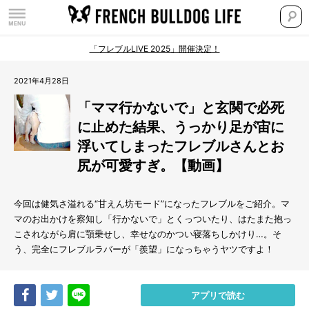
「フレブルLIVE 2025」開催決定！
2021年4月28日
「ママ行かないで」と玄関で必死
に止めた結果、うっかり足が宙に
浮いてしまったフレブルさんとお
尻が可愛すぎ。【動画】
今回は健気さ溢れる“甘えん坊モード”になったフレブルをご紹介。マ
マのお出かけを察知し「行かないで」とくっついたり、はたまた抱っ
こされながら肩に顎乗せし、幸せなのかつい寝落ちしかけり…。そ
う、完全にフレブルラバーが「羨望」になっちゃうヤツですよ！
Share
Tweet
LINE
アプリで読む