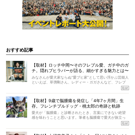
おすすめ記事
【取材】ロッチ中岡〜そのフレブル愛、ガチ中のガ
チ。隠れブヒラバーが語る、細かすぎる魅力とは〜
【前編】
みなさんが愛犬家ならぬ“愛ブヒ家”として思い浮かぶ芸能人
といえば、草彅剛さん、レディー・ガガさんなど、フレブ
ルを飼っている方が多いと思います。が、ロッチ中岡さん
取材
も、じつは大のフレブルラバーだというのをご存知です
か？ フレブルを飼っていないのにもかかわらず、中岡さ
【取材】9歳で脳腫瘍を発症し「4年7ヶ月間」生
んのインスタグラムを覗くと、たくさんのフレブルアカウ
存。フレンチブルドッグ・桃太郎の奇跡と軌跡
ントがフォローされていて、わが『FRENCH BULLDOG
LIFE』モデルのnicoやトーラスも、その中の一頭。
愛犬が「脳腫瘍」と診断されたとき、言葉にできない絶望
そんな中岡さんに、フレブルの魅力を語っていただきまし
感を味わうことと思います。筆者も脳腫瘍で愛犬が旅立っ
た。そのブヒ愛っぷりは、思ってた以上！ ガチ中のガチ
たひとり。だからこそ、どれほど厄介で困難な病気かを理
取材
でした!?
解をしているつもりです。「発症から1年生存すれば素晴ら
しい」とされるこの病気。