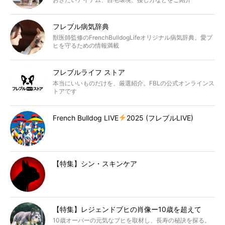
フレブル病気辞典
獣医師監修のFrenchBulldogLifeオリジナル病気辞典。愛ブ
ヒを守るための情報満載
フレブルライフ ストア
本当にいいものだけを、厳選紹介。FBLの公式オンラインス
トアです
French Bulldog LIVE
2025 (フレブルLIVE)
【特集】シン・スキンケア
【特集】レジェンドブヒの肖像ー10歳を超えて
10歳オーバーの元気なブヒを取材し、長寿の秘訣を探る。