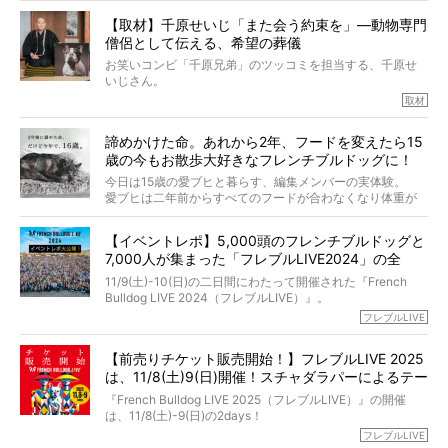
今回は、お盆スペシャル企画。世間が認めるほどの霊視能
【取材】千原せいじ「また会う約束を」―動物専門
力をもつお笑い芸人「シークエンスはやとも」さんに、愛
僧侶として伝える、希望の葬儀
犬の旅立ちや供養についてインタビュー。
インタビュアー兼対談相手は、大の犬好きで心霊分野の知
お笑いコンビ「千原兄弟」のツッコミを担当する、千原せ
識にも長けているPELIさん。
いじさん。
取材
「愛犬が旅立ったあと、ベッドやおもちゃはどうすればい
今年で結成35周年を迎え、芸人としての活躍も目覚ましい
い？」「お骨はどうするべき？」「お花やお線香は喜んで
中、2024年5月に動物専門僧侶になり世間を驚かせまし
くれる？」
諦めかけた命。あれから2年、フードを変えたら15
た。
さらには、霊感がない人でも愛犬が成仏したことを知る方
歳の今もお散歩大好きなフレンチブルドッグに！
僧侶としての名は「靖賢（せいけん）」。
法まで。
当時54歳という年齢にして、なぜ動物専門僧侶という道を
今日は15歳の愛ブヒと暮らす、編集メンバーの実体験。
選んだのか。
愛ブヒは二年前からすべてのフードが合わなくなり体重が
お笑い芸人だからこそ暗くなりすぎない、むしろ心がスッ
また、愛犬の旅立ちとどのように向き合うべきなのか。
激減。検査をしても異常はなく「年齢のせいですね…」と言
と軽くなる。
「動物専門僧侶」という立場で、お話しをうかがいまし
われてしまいました。
永久保存版のスペシャル対談です！
【イベントレポ】5,000頭のフレンチブルドッグと
た。
もう諦めるしかないのかな…そんなとき、我が家に届いたの
7,000人が集まった「フレブルLIVE2024」の全
が「THE fu-do(ザ・フード)」の試食品でした。
貌！
そして「THE fu-do(ザ・フード)」を食べつづけて二年、愛
11/9(土)-10(日)の二日間にわたって開催された『French
ブヒは15歳になり、今も元気にお散歩をしています。
Bulldog LIVE 2024（フレブルLIVE）』。
今回は、二年前の絶望から今までを包み隠さず、時系列で
今年はのべ5,000頭のフレンチブルドッグと7,000人のフレ
フレブルLIVE
お話しさせていただきます。
ブルオーナーが集まりました！
【前売りチケット販売開始！】フレブルLIVE 2025
day1の司会はフレブルラバーのロッチさん。day2の音楽フ
は、11/8(土)9(日)開催！スチャダラパーによるテー
ェスには世代ど真ん中のPUFFYが出演するなど、例年以上
に豪華なラインナップ。
マソング制作も決定
『French Bulldog LIVE 2025（フレブルLIVE）』の開催
北は北海道、南は鹿児島県から。全国のフレンチブルドッ
は、11/8(土)-9(日)の2days！
グが一堂に会した「フレブルLIVE2024」の模様を、詳しく
お得な前売りチケット、いよいよ販売スタートです！
フレブルLIVE
お届けです！
さらに今年はビッグニュースが。