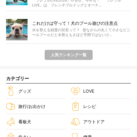
「フレブルLIVE2026」やるぜ、今年も！ 「フレブル
LIVE」は、フレンチブルドッグとオーナ...
これだけは守って！犬のプール遊びの注意点
水を替える頻度の目安って？ 昔ながらの丸くて小さなビニ
ールプールだと水替えもさほど手間ではないけ...
人気ランキング一覧
カテゴリー
グッズ
LOVE
旅行/お出かけ
レシピ
看板犬
アウトドア
住まい
健康