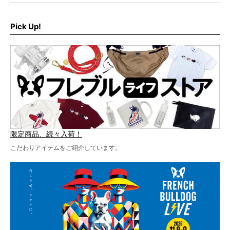
なんと、ヒップホップグループ「スチャダラパー」がフレ
最後には2025年の情報もありますので、要チェックでござ
ブルLIVEのテーマソングを制作してくれることになりまし
います！
た！
Pick Up!
テーマソングの情報やお得な前売りチケットの販売情報な
ど、内容盛りだくさんでお送りしていますので、最後まで
お見逃しなく！
限定商品、続々入荷！
こだわりアイテムをご紹介しています。