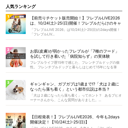
人気ランキング
【前売りチケット販売開始！】フレブルLIVE2026
は、10/24(土)-25(日)開催！フレブルだらけのキャ
ンプ・前夜祭・バスプランも新登場!?
「フレブルLIVE 2026」は10/24(土)-25(日)の2days開催！
「フレブルLIV...
お肌(皮膚)が弱かったフレブルが「7種のフード」
を試して行き着いた「病院知らず」の実体験
フレブルライフ歴15年で感じた、フレンチブルドッグの個
性。 フレンチブルドッグと暮らしはじめて15年になる筆
者...
ギャンギャン、ガブガブは1歳まで!?「犬は２歳に
なったら落ち着く」という都市伝説は本当？
「犬は２歳になったら落ち着く」ってホント？ あるブヒオ
ーナーさんから、こんな質問がありました。...
【日程発表！】フレブルLIVE2026、今年も2days
開催決定！【10/24(土)-25(日)】