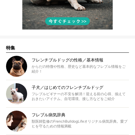
特集
フレンチブルドッグの性格／基本情報
からだの特徴や性格、歴史など基本的なフレブル情報をご
紹介！
子犬／はじめてのフレンチブルドッグ
フレブルビギナーの不安を解消！迎える前の心得、揃えて
おきたいアイテム、自宅環境、接し方などをご紹介
フレブル病気辞典
獣医師監修のFrenchBulldogLifeオリジナル病気辞典。愛ブ
ヒを守るための情報満載