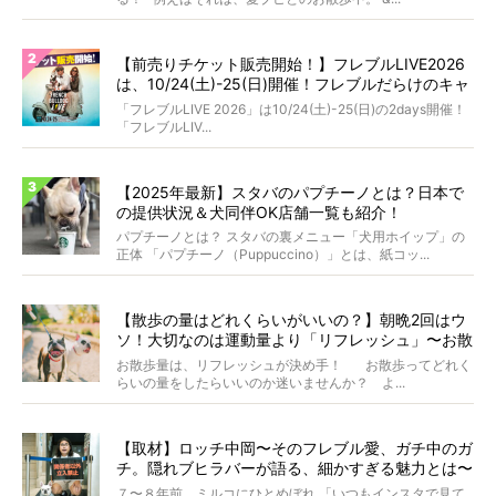
【前売りチケット販売開始！】フレブルLIVE2026
は、10/24(土)-25(日)開催！フレブルだらけのキャ
ンプ・前夜祭・バスプランも新登場!?
「フレブルLIVE 2026」は10/24(土)-25(日)の2days開催！
「フレブルLIV...
【2025年最新】スタバのパプチーノとは？日本で
の提供状況＆犬同伴OK店舗一覧も紹介！
パプチーノとは？ スタバの裏メニュー「犬用ホイップ」の
正体 「パプチーノ（Puppuccino）」とは、紙コッ...
【散歩の量はどれくらいがいいの？】朝晩2回はウ
ソ！大切なのは運動量より「リフレッシュ」〜お散
歩にまつわる疑問FAQつき〜
お散歩量は、リフレッシュが決め手！ お散歩ってどれく
らいの量をしたらいいのか迷いませんか？ よ...
【取材】ロッチ中岡〜そのフレブル愛、ガチ中のガ
チ。隠れブヒラバーが語る、細かすぎる魅力とは〜
【前編】
７〜８年前、ミルコにひとめぼれ 「いつもインスタで見て