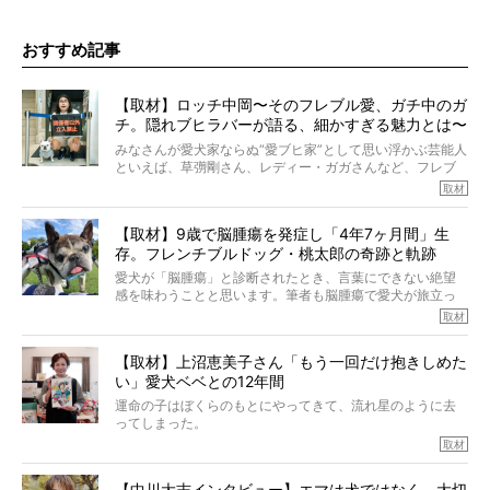
おすすめ記事
【取材】ロッチ中岡〜そのフレブル愛、ガチ中のガ
チ。隠れブヒラバーが語る、細かすぎる魅力とは〜
【前編】
みなさんが愛犬家ならぬ“愛ブヒ家”として思い浮かぶ芸能人
といえば、草彅剛さん、レディー・ガガさんなど、フレブ
ルを飼っている方が多いと思います。が、ロッチ中岡さん
取材
も、じつは大のフレブルラバーだというのをご存知です
か？ フレブルを飼っていないのにもかかわらず、中岡さ
【取材】9歳で脳腫瘍を発症し「4年7ヶ月間」生
んのインスタグラムを覗くと、たくさんのフレブルアカウ
存。フレンチブルドッグ・桃太郎の奇跡と軌跡
ントがフォローされていて、わが『FRENCH BULLDOG
LIFE』モデルのnicoやトーラスも、その中の一頭。
愛犬が「脳腫瘍」と診断されたとき、言葉にできない絶望
そんな中岡さんに、フレブルの魅力を語っていただきまし
感を味わうことと思います。筆者も脳腫瘍で愛犬が旅立っ
た。そのブヒ愛っぷりは、思ってた以上！ ガチ中のガチ
たひとり。だからこそ、どれほど厄介で困難な病気かを理
取材
でした!?
解をしているつもりです。「発症から1年生存すれば素晴ら
しい」とされるこの病気。
【取材】上沼恵美子さん「もう一回だけ抱きしめた
ところが、フレンチブルドッグの桃太郎は9歳で脳腫瘍を発
い」愛犬ベベとの12年間
症し、なんと4年7ヶ月間も生き抜いたのです。旅立ったと
きの年齢は13歳と11ヶ月、レジェンド級のレジェンドでし
運命の子はぼくらのもとにやってきて、流れ星のように去
た。さらには、治療後3年間は一度も発作が起きなかったと
ってしまった。
いいます。
その悲しみを語ることはなかなかむずかしい。
取材
この事実はフレンチブルドッグだけでなく、脳腫瘍と闘う
けれども、ぼくらはそのことについて考えたいし、泣き出
多くの犬たちに勇気と希望を与えるに違いありません。桃
しそうな飼い主さんを目の前にして、ほんのすこしでも寄
太郎のオーナーである佐藤さんご夫婦に、治療の選択やケ
【中川大志インタビュー】エマは犬ではなく、大切