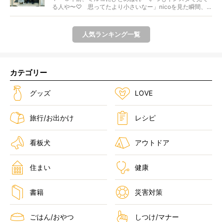
る人や〜♡ 思ってたより小さいなー」nicoを見た瞬間、...
人気ランキング一覧
カテゴリー
グッズ
LOVE
旅行/お出かけ
レシピ
看板犬
アウトドア
住まい
健康
書籍
災害対策
ごはん/おやつ
しつけ/マナー