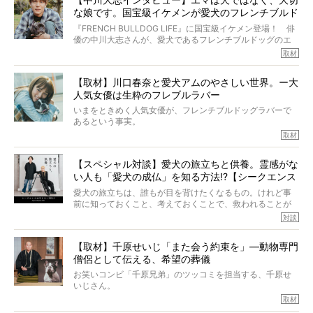
り添いたいと思う。
アについて詳しくお話しをうかがいました。
な娘です。国宝級イケメンが愛犬のフレンチブルド
その悲しみをいますぐ解消することはできないが、話をき
いて、泣いたり笑ったりするのもいいだろう。
ッグと一緒に登場
『FRENCH BULLDOG LIFE』に国宝級イケメン登場！ 俳
こんな子だった、こんなにいい子だった、ほんとうに愛し
優の中川大志さんが、愛犬であるフレンチブルドッグのエ
ていたと。
マちゃん（2歳の女の子）にメロメロとの情報を聞きつけ、
取材
ぼくらは上沼恵美子さんのご自宅へ伺って、お話をきこう
中川さんを直撃。そのフレブル愛をたっぷり語っていただ
と思った。
きました。他のフレブルオーナーさん同様、濃すぎる親バ
【取材】川口春奈と愛犬アムのやさしい世界。ー大
カエピソードが次から次へと飛び出しました。
人気女優は生粋のフレブルラバー
いまをときめく人気女優が、フレンチブルドッグラバーで
あるという事実。
そうです、その人は川口春奈さん。
取材
アムちゃんというパイドの女の子と暮らしています。
話を聞けば聞くほど、そして春奈さんとアムちゃんのやり
【スペシャル対談】愛犬の旅立ちと供養。霊感がな
とりを目の当たりにするほどに、そのフレンチブルドッグ
い人も「愛犬の成仏」を知る方法!?【シークエンス
愛がわたしたちのそれとまったく同じであることに、なん
だかうれしくなってしまったのでした。
はやとも×PELI】
愛犬の旅立ちは、誰もが目を背けたくなるもの。けれど事
春奈さんとアムちゃんのすてきな暮らしを、BUHI編集長の
前に知っておくこと、考えておくことで、救われることが
小西がいつくしみながら、切り取らせていただきます。
たくさんあります。
対談
今回は、お盆スペシャル企画。世間が認めるほどの霊視能
【取材】千原せいじ「また会う約束を」―動物専門
力をもつお笑い芸人「シークエンスはやとも」さんに、愛
僧侶として伝える、希望の葬儀
犬の旅立ちや供養についてインタビュー。
インタビュアー兼対談相手は、大の犬好きで心霊分野の知
お笑いコンビ「千原兄弟」のツッコミを担当する、千原せ
識にも長けているPELIさん。
いじさん。
取材
「愛犬が旅立ったあと、ベッドやおもちゃはどうすればい
今年で結成35周年を迎え、芸人としての活躍も目覚ましい