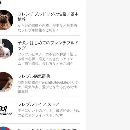
集
フレンチブルドッグの性格／基本
情報
からだの特徴や性格、歴史など基本的
なフレブル情報をご紹介！
子犬／はじめてのフレンチブルド
ッグ
フレブルビギナーの不安を解消！迎え
る前の心得、揃えておきたいアイテ
ム、自宅環境、接し方などをご紹介
フレブル病気辞典
獣医師監修のFrenchBulldogLifeオリジ
ナル病気辞典。愛ブヒを守るための情
報満載
フレブルライフ ストア
本当にいいものだけを、厳選紹介。FBL
の公式オンラインストアです