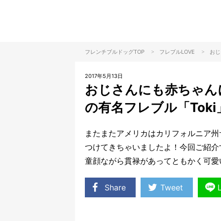
>
>
フレンチブルドッグTOP
フレブル
LOVE
おじ
2017年5月13日
おじさんにも赤ちゃん
の有名フレブル「Toki
またまたアメリカはカリフォルニア州
つけてきちゃいましたよ！今回ご紹介す
童顔ながら貫禄があってともかく可愛
Share
Tweet