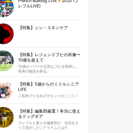
French Bulldog LIVE
2025 (フ
レブルLIVE)
【特集】シン・スキンケア
【特集】レジェンドブヒの肖像ー
10歳を超えて
10歳オーバーの元気なブヒを取材し、
長寿の秘訣を探る。
【特集】5歳からのミドルシニア
LIFE
ご長寿ブヒをめざすヒントがここに！
【特集】編集部厳選！本当に使え
るドッグギア
フレブルと暮らす編集部が、自信をも
って紹介したいアイテムとは!?