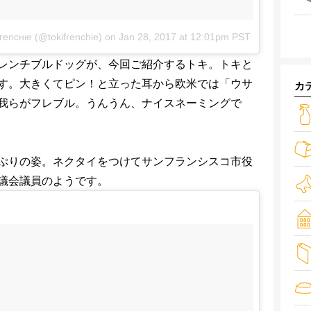
ғrencнιe (@tokifrenchie)
on
Jan 28, 2017 at 12:01pm PST
レンチブルドッグが、今回ご紹介するトキ。トキと
す。大きくてピン！と立った耳から欧米では「ウサ
カ
我らがフレブル。うんうん、ナイスネーミングで
ぷりの姿。ネクタイをつけてサンフランシスコ市役
議会議員のようです。