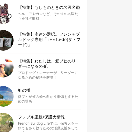
【特集】もしものときの名医名鑑
ヘルニアやガンなど、その道の名医た
ちを独占取材！
【特集】永遠の選択。フレンチブ
ルドッグ専用「THE fu-do(ザ・フ
ード)」
【特集】わたしは、愛ブヒのリー
ダーになるのダ。
プロドッグトレーナーが、リーダーに
なるための秘訣を解説！
虹の橋
愛ブヒが虹の橋へ向かう準備をするた
めの場所
フレブル里親/保護犬情報
French Bulldog Lifeでは、保護犬を一
頭でも多く救うための活動支援をして