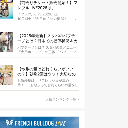
【前売りチケット販売開始！】フ
レブルLIVE2026は、
10/24(土)-25(日)開催！フレブル
「フレブルLIVE 2026」は
だらけのキャンプ・前夜祭・バス
10/24(土)-25(日)の2days開催！ 「フ
プランも新登場!?
レブルLIV...
【2025年最新】スタバのパプチ
ーノとは？日本での提供状況＆犬
同伴OK店舗一覧も紹介！
パプチーノとは？ スタバの裏メニュー
「犬用ホイップ」の正体 「パプチーノ
（Puppuccino）」とは、紙コッ...
【散歩の量はどれくらいがいい
の？】朝晩2回はウソ！大切なの
は運動量より「リフレッシュ」〜
お散歩量は、リフレッシュが決め
お散歩にまつわる疑問FAQつき〜
手！ お散歩ってどれくらいの量をし
たらいいのか迷いませんか？ よ...
人気ランキング一覧