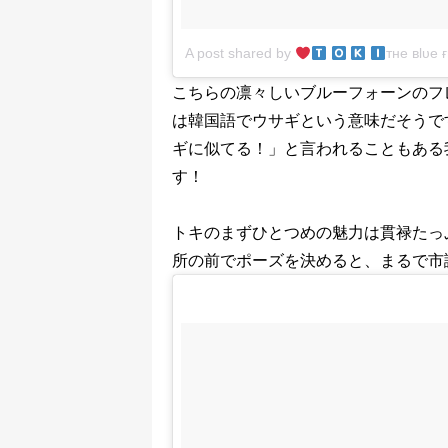
A post shared by
тнe вlυe 
こちらの凛々しいブルーフォーンのフ
は韓国語でウサギという意味だそうで
ギに似てる！」と言われることもある
す！
トキのまずひとつめの魅力は貫禄たっ
所の前でポーズを決めると、まるで市