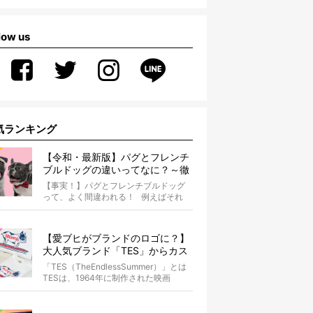
low us
気ランキング
【令和・最新版】パグとフレンチ
ブルドッグの違いってなに？～徹
底解説～
【事実！】パグとフレンチブルドッグ
って、よく間違われる！ 例えばそれ
は、愛ブヒとのお散歩中。 &...
【愛ブヒがブランドのロゴに？】
大人気ブランド「TES」からカス
タムオーダーが誕生！
「TES（TheEndlessSummer）」とは
TESは、1964年に制作された映画
『The...