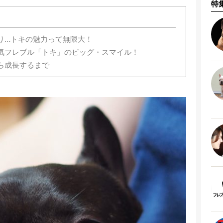
特
り…トキの魅力って無限大！
気フレブル「トキ」のビッグ・スマイル！
ら成長するまで