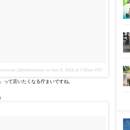
 ғrencнιe (@tokifrenchie)
on
Nov 8, 2016 at 7:35am PST
」って言いたくなる佇まいですね。
）