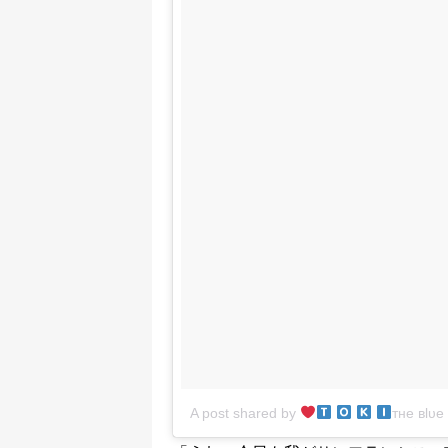
A post shared by
тнe вlυe