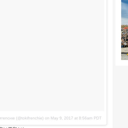
 ғrencнιe (@tokifrenchie)
on
May 9, 2017 at 8:56am PDT