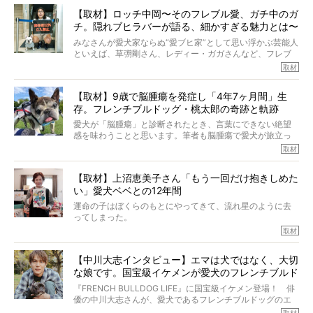
【取材】ロッチ中岡〜そのフレブル愛、ガチ中のガ
チ。隠れブヒラバーが語る、細かすぎる魅力とは〜
【前編】
みなさんが愛犬家ならぬ“愛ブヒ家”として思い浮かぶ芸能人
といえば、草彅剛さん、レディー・ガガさんなど、フレブ
ルを飼っている方が多いと思います。が、ロッチ中岡さん
取材
も、じつは大のフレブルラバーだというのをご存知です
か？ フレブルを飼っていないのにもかかわらず、中岡さ
【取材】9歳で脳腫瘍を発症し「4年7ヶ月間」生
んのインスタグラムを覗くと、たくさんのフレブルアカウ
存。フレンチブルドッグ・桃太郎の奇跡と軌跡
ントがフォローされていて、わが『FRENCH BULLDOG
LIFE』モデルのnicoやトーラスも、その中の一頭。
愛犬が「脳腫瘍」と診断されたとき、言葉にできない絶望
そんな中岡さんに、フレブルの魅力を語っていただきまし
感を味わうことと思います。筆者も脳腫瘍で愛犬が旅立っ
た。そのブヒ愛っぷりは、思ってた以上！ ガチ中のガチ
たひとり。だからこそ、どれほど厄介で困難な病気かを理
取材
でした!?
解をしているつもりです。「発症から1年生存すれば素晴ら
しい」とされるこの病気。
【取材】上沼恵美子さん「もう一回だけ抱きしめた
ところが、フレンチブルドッグの桃太郎は9歳で脳腫瘍を発
い」愛犬ベベとの12年間
症し、なんと4年7ヶ月間も生き抜いたのです。旅立ったと
きの年齢は13歳と11ヶ月、レジェンド級のレジェンドでし
運命の子はぼくらのもとにやってきて、流れ星のように去
た。さらには、治療後3年間は一度も発作が起きなかったと
ってしまった。
いいます。
その悲しみを語ることはなかなかむずかしい。
取材
この事実はフレンチブルドッグだけでなく、脳腫瘍と闘う
けれども、ぼくらはそのことについて考えたいし、泣き出
多くの犬たちに勇気と希望を与えるに違いありません。桃
しそうな飼い主さんを目の前にして、ほんのすこしでも寄
太郎のオーナーである佐藤さんご夫婦に、治療の選択やケ
【中川大志インタビュー】エマは犬ではなく、大切
り添いたいと思う。
アについて詳しくお話しをうかがいました。
な娘です。国宝級イケメンが愛犬のフレンチブルド
その悲しみをいますぐ解消することはできないが、話をき
いて、泣いたり笑ったりするのもいいだろう。
ッグと一緒に登場
『FRENCH BULLDOG LIFE』に国宝級イケメン登場！ 俳
こんな子だった、こんなにいい子だった、ほんとうに愛し
優の中川大志さんが、愛犬であるフレンチブルドッグのエ
ていたと。
マちゃん（2歳の女の子）にメロメロとの情報を聞きつけ、
取材