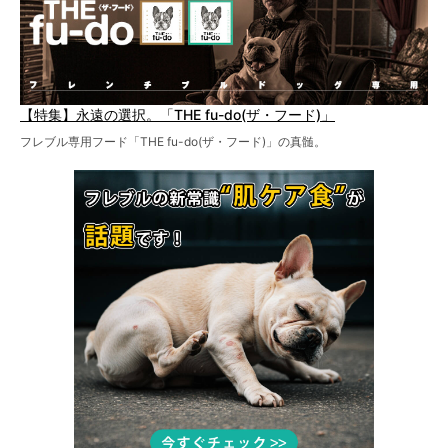
【特集】永遠の選択。「THE fu-do(ザ・フード)」
フレブル専用フード「THE fu-do(ザ・フード)」の真髄。