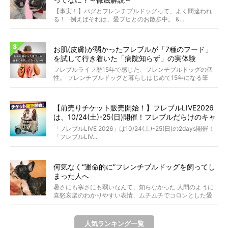
【事実！】パグとフレンチブルドッグって、よく間違われ
る！ 例えばそれは、愛ブヒとのお散歩中。 &...
お肌(皮膚)が弱かったフレブルが「7種のフード」
を試して行き着いた「病院知らず」の実体験
フレブルライフ歴15年で感じた、フレンチブルドッグの個
性。 フレンチブルドッグと暮らしはじめて15年になる筆
者...
【前売りチケット販売開始！】フレブルLIVE2026
は、10/24(土)-25(日)開催！フレブルだらけのキャ
ンプ・前夜祭・バスプランも新登場!?
「フレブルLIVE 2026」は10/24(土)-25(日)の2days開催！
「フレブルLIV...
何気なく“運命的に”フレンチブルドッグを飼ってし
まった人へ
暑さにも寒さにも弱いなんて、知らなかった 人間のように
喜怒哀楽のわかりやすい表情、ムチムチでコロンとした愛
らし...
人気ランキング一覧