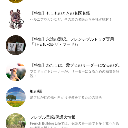
【特集】もしものときの名医名鑑
ヘルニアやガンなど、その道の名医たちを独占取材！
【特集】永遠の選択。フレンチブルドッグ専用
「THE fu-do(ザ・フード)」
【特集】わたしは、愛ブヒのリーダーになるのダ。
プロドッグトレーナーが、リーダーになるための秘訣を解
説！
虹の橋
愛ブヒが虹の橋へ向かう準備をするための場所
フレブル里親/保護犬情報
French Bulldog Lifeでは、保護犬を一頭でも多く救うため
の活動支援をしています。