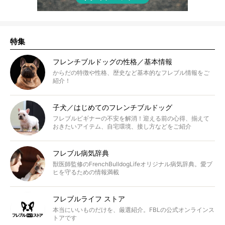
特集
フレンチブルドッグの性格／基本情報
からだの特徴や性格、歴史など基本的なフレブル情報をご
紹介！
子犬／はじめてのフレンチブルドッグ
フレブルビギナーの不安を解消！迎える前の心得、揃えて
おきたいアイテム、自宅環境、接し方などをご紹介
フレブル病気辞典
獣医師監修のFrenchBulldogLifeオリジナル病気辞典。愛ブ
ヒを守るための情報満載
フレブルライフ ストア
本当にいいものだけを、厳選紹介。FBLの公式オンラインス
トアです