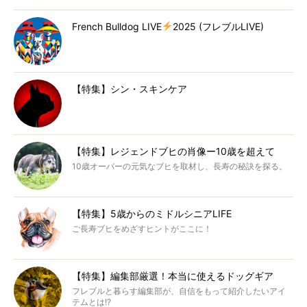
French Bulldog LIVE
2025 (フレブルLIVE)
【特集】シン・スキンケア
【特集】レジェンドブヒの肖像ー10歳を超えて
10歳オーバーの元気なブヒを取材し、長寿の秘訣を探る。
【特集】5歳からのミドルシニアLIFE
ご長寿ブヒをめざすヒントがここに！
【特集】編集部厳選！本当に使えるドッグギア
フレブルと暮らす編集部が、自信をもって紹介したいアイ
テムとは!?