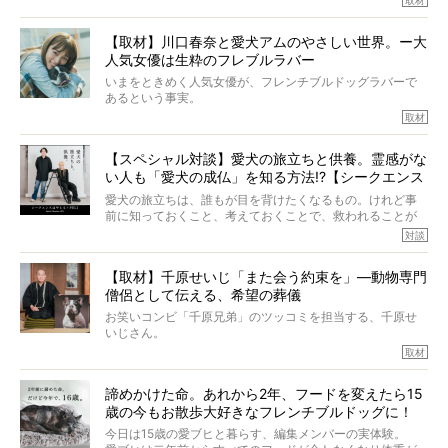
ぼくらは上沼恵美子さんのご自宅へ伺って、お話をきこう
中川さんを直撃。そのフレブル愛をたっぷり語っていただ
と思った。
きました。他のフレブルオーナーさん同様、濃すぎる親バ
【取材】川口春奈と愛犬アムのやさしい世界。ー大
カエピソードが次から次へと飛び出しました。
人気女優は生粋のフレブルラバー
いまをときめく人気女優が、フレンチブルドッグラバーで
あるという事実。
そうです、その人は川口春奈さん。
取材
アムちゃんというパイドの女の子と暮らしています。
話を聞けば聞くほど、そして春奈さんとアムちゃんのやり
【スペシャル対談】愛犬の旅立ちと供養。霊感がな
とりを目の当たりにするほどに、そのフレンチブルドッグ
い人も「愛犬の成仏」を知る方法!?【シークエンス
愛がわたしたちのそれとまったく同じであることに、なん
だかうれしくなってしまったのでした。
はやとも×PELI】
愛犬の旅立ちは、誰もが目を背けたくなるもの。けれど事
春奈さんとアムちゃんのすてきな暮らしを、BUHI編集長の
前に知っておくこと、考えておくことで、救われることが
小西がいつくしみながら、切り取らせていただきます。
たくさんあります。
対談
今回は、お盆スペシャル企画。世間が認めるほどの霊視能
【取材】千原せいじ「また会う約束を」―動物専門
力をもつお笑い芸人「シークエンスはやとも」さんに、愛
僧侶として伝える、希望の葬儀
犬の旅立ちや供養についてインタビュー。
インタビュアー兼対談相手は、大の犬好きで心霊分野の知
お笑いコンビ「千原兄弟」のツッコミを担当する、千原せ
識にも長けているPELIさん。
いじさん。
取材
「愛犬が旅立ったあと、ベッドやおもちゃはどうすればい
今年で結成35周年を迎え、芸人としての活躍も目覚ましい
い？」「お骨はどうするべき？」「お花やお線香は喜んで
中、2024年5月に動物専門僧侶になり世間を驚かせまし
くれる？」
諦めかけた命。あれから2年、フードを変えたら15
た。
さらには、霊感がない人でも愛犬が成仏したことを知る方
歳の今もお散歩大好きなフレンチブルドッグに！
僧侶としての名は「靖賢（せいけん）」。
法まで。
当時54歳という年齢にして、なぜ動物専門僧侶という道を
今日は15歳の愛ブヒと暮らす、編集メンバーの実体験。
選んだのか。