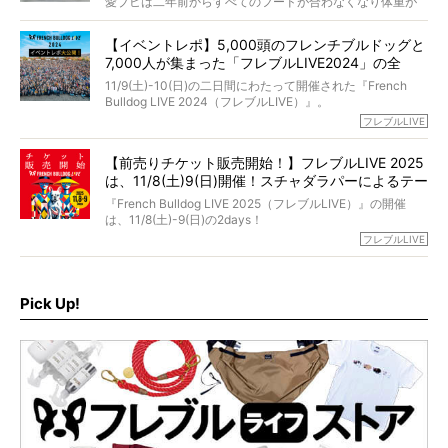
愛ブヒは二年前からすべてのフードが合わなくなり体重が
お笑い芸人だからこそ暗くなりすぎない、むしろ心がスッ
また、愛犬の旅立ちとどのように向き合うべきなのか。
激減。検査をしても異常はなく「年齢のせいですね…」と言
と軽くなる。
「動物専門僧侶」という立場で、お話しをうかがいまし
われてしまいました。
永久保存版のスペシャル対談です！
【イベントレポ】5,000頭のフレンチブルドッグと
た。
もう諦めるしかないのかな…そんなとき、我が家に届いたの
7,000人が集まった「フレブルLIVE2024」の全
が「THE fu-do(ザ・フード)」の試食品でした。
貌！
そして「THE fu-do(ザ・フード)」を食べつづけて二年、愛
11/9(土)-10(日)の二日間にわたって開催された『French
ブヒは15歳になり、今も元気にお散歩をしています。
Bulldog LIVE 2024（フレブルLIVE）』。
今回は、二年前の絶望から今までを包み隠さず、時系列で
今年はのべ5,000頭のフレンチブルドッグと7,000人のフレ
フレブルLIVE
お話しさせていただきます。
ブルオーナーが集まりました！
【前売りチケット販売開始！】フレブルLIVE 2025
day1の司会はフレブルラバーのロッチさん。day2の音楽フ
は、11/8(土)9(日)開催！スチャダラパーによるテー
ェスには世代ど真ん中のPUFFYが出演するなど、例年以上
に豪華なラインナップ。
マソング制作も決定
『French Bulldog LIVE 2025（フレブルLIVE）』の開催
北は北海道、南は鹿児島県から。全国のフレンチブルドッ
は、11/8(土)-9(日)の2days！
グが一堂に会した「フレブルLIVE2024」の模様を、詳しく
お得な前売りチケット、いよいよ販売スタートです！
フレブルLIVE
お届けです！
さらに今年はビッグニュースが。
なんと、ヒップホップグループ「スチャダラパー」がフレ
最後には2025年の情報もありますので、要チェックでござ
ブルLIVEのテーマソングを制作してくれることになりまし
います！
た！
Pick Up!
テーマソングの情報やお得な前売りチケットの販売情報な
ど、内容盛りだくさんでお送りしていますので、最後まで
お見逃しなく！