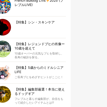
French Bulldog LIVE
2025 (フ
レブルLIVE)
【特集】シン・スキンケア
【特集】レジェンドブヒの肖像ー
10歳を超えて
10歳オーバーの元気なブヒを取材し、
長寿の秘訣を探る。
【特集】5歳からのミドルシニア
LIFE
ご長寿ブヒをめざすヒントがここに！
【特集】編集部厳選！本当に使え
るドッグギア
フレブルと暮らす編集部が、自信をも
って紹介したいアイテムとは!?