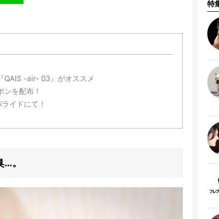
特
S -air- 03』がオススメ
ポンを配布！
バライドにて！
臭…。