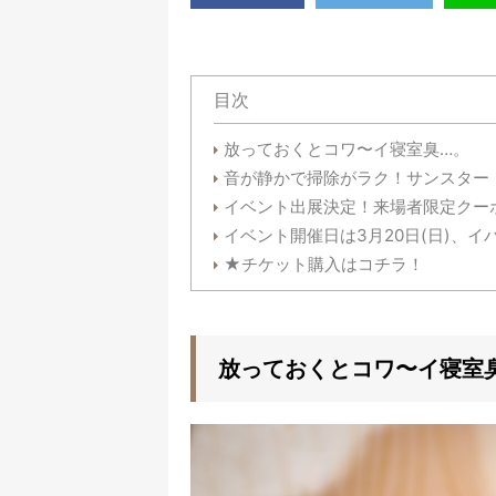
目次
放っておくとコワ〜イ寝室臭…。
音が静かで掃除がラク！サンスター『QAI
イベント出展決定！来場者限定クー
イベント開催日は3月20日(日)、イ
★チケット購入はコチラ！
放っておくとコワ〜イ寝室