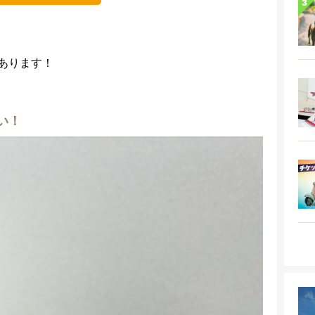
あります！
い！