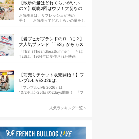
【散歩の量はどれくらいがいい
の？】朝晩2回はウソ！大切なの
は運動量より「リフレッシュ」〜
お散歩量は、リフレッシュが決め
お散歩にまつわる疑問FAQつき〜
手！ お散歩ってどれくらいの量をし
たらいいのか迷いませんか？ よ...
【愛ブヒがブランドのロゴに？】
大人気ブランド「TES」からカス
タムオーダーが誕生！
「TES（TheEndlessSummer）」とは
TESは、1964年に制作された映画
『The...
【前売りチケット販売開始！】フ
レブルLIVE2026は、
10/24(土)-25(日)開催！フレブル
「フレブルLIVE 2026」は
だらけのキャンプ・前夜祭・バス
10/24(土)-25(日)の2days開催！ 「フ
プランも新登場!?
レブルLIV...
人気ランキング一覧