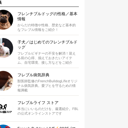
集
フレンチブルドッグの性格／基本
情報
からだの特徴や性格、歴史など基本的
なフレブル情報をご紹介！
子犬／はじめてのフレンチブルド
ッグ
フレブルビギナーの不安を解消！迎え
る前の心得、揃えておきたいアイテ
ム、自宅環境、接し方などをご紹介
フレブル病気辞典
獣医師監修のFrenchBulldogLifeオリジ
ナル病気辞典。愛ブヒを守るための情
報満載
フレブルライフ ストア
本当にいいものだけを、厳選紹介。FBL
の公式オンラインストアです