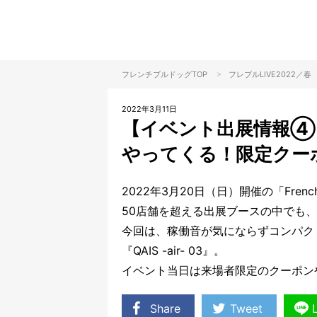
>
フレンチブルドッグTOP
フレブル
LIVE2022／春
2022年3月11日
【イベント出展情報④
やってくる！限定クー
2022年3月20日（日）開催の「French Bu
50店舗を超える出展ブースの中でも
今回は、稼働音が気にならずコンパク
『QAIS -air- 03』。
イベント当日は来場者限定のクーポン
Share
Tweet