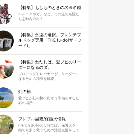
【特集】もしものときの名医名鑑
ヘルニアやガンなど、その道の名医た
ちを独占取材！
【特集】永遠の選択。フレンチブ
ルドッグ専用「THE fu-do(ザ・フ
ード)」
【特集】わたしは、愛ブヒのリー
ダーになるのダ。
プロドッグトレーナーが、リーダーに
なるための秘訣を解説！
虹の橋
愛ブヒが虹の橋へ向かう準備をするた
めの場所
フレブル里親/保護犬情報
French Bulldog Lifeでは、保護犬を一
頭でも多く救うための活動支援をして