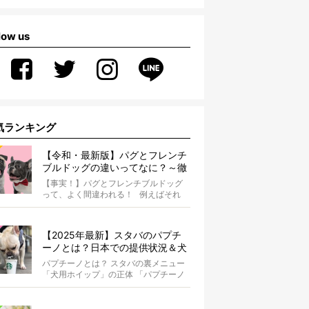
low us
気ランキング
【令和・最新版】パグとフレンチ
ブルドッグの違いってなに？～徹
底解説～
【事実！】パグとフレンチブルドッグ
って、よく間違われる！ 例えばそれ
は、愛ブヒとのお散歩中。 &...
【2025年最新】スタバのパプチ
ーノとは？日本での提供状況＆犬
同伴OK店舗一覧も紹介！
パプチーノとは？ スタバの裏メニュー
「犬用ホイップ」の正体 「パプチーノ
（Puppuccino）」とは、紙コッ...