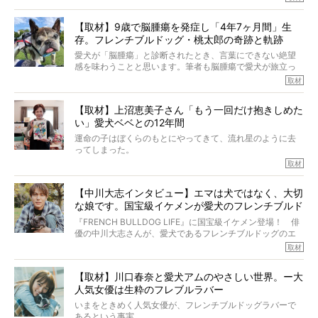
も、じつは大のフレブルラバーだというのをご存知です
か？ フレブルを飼っていないのにもかかわらず、中岡さ
【取材】9歳で脳腫瘍を発症し「4年7ヶ月間」生
んのインスタグラムを覗くと、たくさんのフレブルアカウ
存。フレンチブルドッグ・桃太郎の奇跡と軌跡
ントがフォローされていて、わが『FRENCH BULLDOG
LIFE』モデルのnicoやトーラスも、その中の一頭。
愛犬が「脳腫瘍」と診断されたとき、言葉にできない絶望
そんな中岡さんに、フレブルの魅力を語っていただきまし
感を味わうことと思います。筆者も脳腫瘍で愛犬が旅立っ
た。そのブヒ愛っぷりは、思ってた以上！ ガチ中のガチ
たひとり。だからこそ、どれほど厄介で困難な病気かを理
取材
でした!?
解をしているつもりです。「発症から1年生存すれば素晴ら
しい」とされるこの病気。
【取材】上沼恵美子さん「もう一回だけ抱きしめた
ところが、フレンチブルドッグの桃太郎は9歳で脳腫瘍を発
い」愛犬ベベとの12年間
症し、なんと4年7ヶ月間も生き抜いたのです。旅立ったと
きの年齢は13歳と11ヶ月、レジェンド級のレジェンドでし
運命の子はぼくらのもとにやってきて、流れ星のように去
た。さらには、治療後3年間は一度も発作が起きなかったと
ってしまった。
いいます。
その悲しみを語ることはなかなかむずかしい。
取材
この事実はフレンチブルドッグだけでなく、脳腫瘍と闘う
けれども、ぼくらはそのことについて考えたいし、泣き出
多くの犬たちに勇気と希望を与えるに違いありません。桃
しそうな飼い主さんを目の前にして、ほんのすこしでも寄
太郎のオーナーである佐藤さんご夫婦に、治療の選択やケ
【中川大志インタビュー】エマは犬ではなく、大切
り添いたいと思う。
アについて詳しくお話しをうかがいました。
な娘です。国宝級イケメンが愛犬のフレンチブルド
その悲しみをいますぐ解消することはできないが、話をき
いて、泣いたり笑ったりするのもいいだろう。
ッグと一緒に登場
『FRENCH BULLDOG LIFE』に国宝級イケメン登場！ 俳
こんな子だった、こんなにいい子だった、ほんとうに愛し
優の中川大志さんが、愛犬であるフレンチブルドッグのエ
ていたと。
マちゃん（2歳の女の子）にメロメロとの情報を聞きつけ、
取材
ぼくらは上沼恵美子さんのご自宅へ伺って、お話をきこう
中川さんを直撃。そのフレブル愛をたっぷり語っていただ
と思った。
きました。他のフレブルオーナーさん同様、濃すぎる親バ
【取材】川口春奈と愛犬アムのやさしい世界。ー大
カエピソードが次から次へと飛び出しました。
人気女優は生粋のフレブルラバー
いまをときめく人気女優が、フレンチブルドッグラバーで
あるという事実。