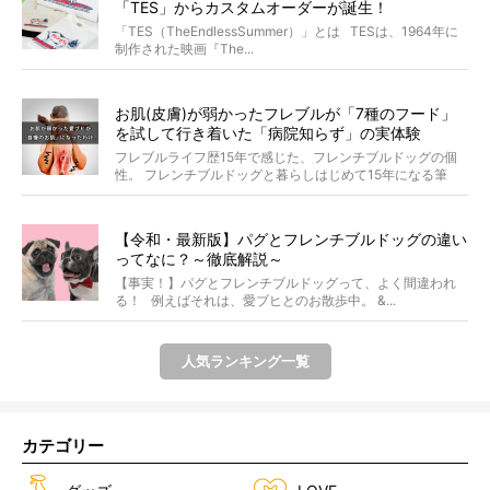
「TES」からカスタムオーダーが誕生！
「TES（TheEndlessSummer）」とは TESは、1964年に
制作された映画『The...
お肌(皮膚)が弱かったフレブルが「7種のフード」
を試して行き着いた「病院知らず」の実体験
フレブルライフ歴15年で感じた、フレンチブルドッグの個
性。 フレンチブルドッグと暮らしはじめて15年になる筆
者...
【令和・最新版】パグとフレンチブルドッグの違い
ってなに？～徹底解説～
【事実！】パグとフレンチブルドッグって、よく間違われ
る！ 例えばそれは、愛ブヒとのお散歩中。 &...
人気ランキング一覧
カテゴリー