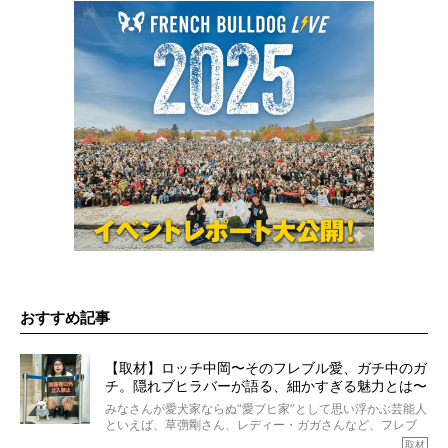
おすすめ記事
【取材】ロッチ中岡〜そのフレブル愛、ガチ中のガ
チ。隠れブヒラバーが語る、細かすぎる魅力とは〜
【前編】
みなさんが愛犬家ならぬ“愛ブヒ家”として思い浮かぶ芸能人
といえば、草彅剛さん、レディー・ガガさんなど、フレブ
ルを飼っている方が多いと思います。が、ロッチ中岡さん
取材