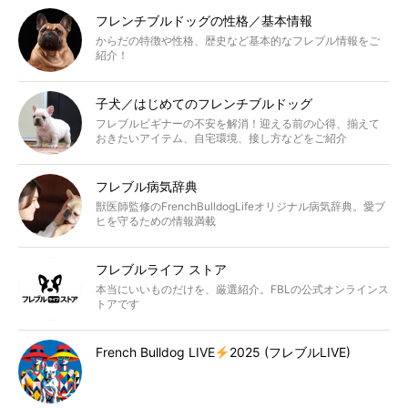
フレンチブルドッグの性格／基本情報
からだの特徴や性格、歴史など基本的なフレブル情報をご
紹介！
子犬／はじめてのフレンチブルドッグ
フレブルビギナーの不安を解消！迎える前の心得、揃えて
おきたいアイテム、自宅環境、接し方などをご紹介
フレブル病気辞典
獣医師監修のFrenchBulldogLifeオリジナル病気辞典。愛ブ
ヒを守るための情報満載
フレブルライフ ストア
本当にいいものだけを、厳選紹介。FBLの公式オンラインス
トアです
French Bulldog LIVE
2025 (フレブルLIVE)