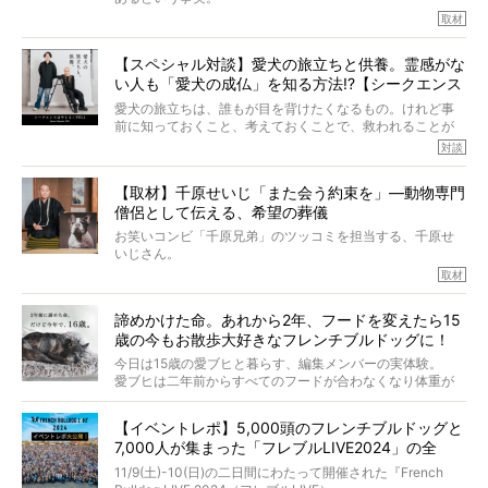
そうです、その人は川口春奈さん。
取材
アムちゃんというパイドの女の子と暮らしています。
話を聞けば聞くほど、そして春奈さんとアムちゃんのやり
【スペシャル対談】愛犬の旅立ちと供養。霊感がな
とりを目の当たりにするほどに、そのフレンチブルドッグ
い人も「愛犬の成仏」を知る方法!?【シークエンス
愛がわたしたちのそれとまったく同じであることに、なん
だかうれしくなってしまったのでした。
はやとも×PELI】
愛犬の旅立ちは、誰もが目を背けたくなるもの。けれど事
春奈さんとアムちゃんのすてきな暮らしを、BUHI編集長の
前に知っておくこと、考えておくことで、救われることが
小西がいつくしみながら、切り取らせていただきます。
たくさんあります。
対談
今回は、お盆スペシャル企画。世間が認めるほどの霊視能
【取材】千原せいじ「また会う約束を」―動物専門
力をもつお笑い芸人「シークエンスはやとも」さんに、愛
僧侶として伝える、希望の葬儀
犬の旅立ちや供養についてインタビュー。
インタビュアー兼対談相手は、大の犬好きで心霊分野の知
お笑いコンビ「千原兄弟」のツッコミを担当する、千原せ
識にも長けているPELIさん。
いじさん。
取材
「愛犬が旅立ったあと、ベッドやおもちゃはどうすればい
今年で結成35周年を迎え、芸人としての活躍も目覚ましい
い？」「お骨はどうするべき？」「お花やお線香は喜んで
中、2024年5月に動物専門僧侶になり世間を驚かせまし
くれる？」
諦めかけた命。あれから2年、フードを変えたら15
た。
さらには、霊感がない人でも愛犬が成仏したことを知る方
歳の今もお散歩大好きなフレンチブルドッグに！
僧侶としての名は「靖賢（せいけん）」。
法まで。
当時54歳という年齢にして、なぜ動物専門僧侶という道を
今日は15歳の愛ブヒと暮らす、編集メンバーの実体験。
選んだのか。
愛ブヒは二年前からすべてのフードが合わなくなり体重が
お笑い芸人だからこそ暗くなりすぎない、むしろ心がスッ
また、愛犬の旅立ちとどのように向き合うべきなのか。
激減。検査をしても異常はなく「年齢のせいですね…」と言
と軽くなる。
「動物専門僧侶」という立場で、お話しをうかがいまし
われてしまいました。
永久保存版のスペシャル対談です！
【イベントレポ】5,000頭のフレンチブルドッグと
た。
もう諦めるしかないのかな…そんなとき、我が家に届いたの
7,000人が集まった「フレブルLIVE2024」の全
が「THE fu-do(ザ・フード)」の試食品でした。
貌！
そして「THE fu-do(ザ・フード)」を食べつづけて二年、愛
11/9(土)-10(日)の二日間にわたって開催された『French
ブヒは15歳になり、今も元気にお散歩をしています。