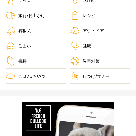
グッズ
LOVE
旅行/お出かけ
レシピ
看板犬
アウトドア
住まい
健康
書籍
災害対策
ごはん/おやつ
しつけ/マナー