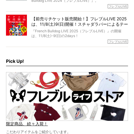
Bulldog LIVE 2024（フレブルLIVE）』。
今回は、二年前の絶望から今までを包み隠さず、時系列で
今年はのべ5,000頭のフレンチブルドッグと7,000人のフレ
フレブルLIVE
お話しさせていただきます。
ブルオーナーが集まりました！
【前売りチケット販売開始！】フレブルLIVE 2025
day1の司会はフレブルラバーのロッチさん。day2の音楽フ
は、11/8(土)9(日)開催！スチャダラパーによるテー
ェスには世代ど真ん中のPUFFYが出演するなど、例年以上
に豪華なラインナップ。
マソング制作も決定
『French Bulldog LIVE 2025（フレブルLIVE）』の開催
北は北海道、南は鹿児島県から。全国のフレンチブルドッ
は、11/8(土)-9(日)の2days！
グが一堂に会した「フレブルLIVE2024」の模様を、詳しく
お得な前売りチケット、いよいよ販売スタートです！
フレブルLIVE
お届けです！
さらに今年はビッグニュースが。
なんと、ヒップホップグループ「スチャダラパー」がフレ
最後には2025年の情報もありますので、要チェックでござ
ブルLIVEのテーマソングを制作してくれることになりまし
います！
た！
Pick Up!
テーマソングの情報やお得な前売りチケットの販売情報な
ど、内容盛りだくさんでお送りしていますので、最後まで
お見逃しなく！
限定商品、続々入荷！
こだわりアイテムをご紹介しています。