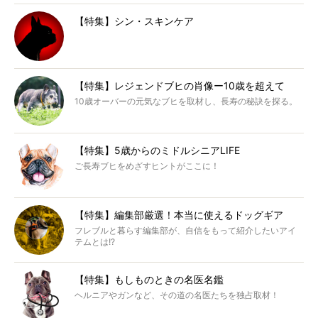
【特集】シン・スキンケア
【特集】レジェンドブヒの肖像ー10歳を超えて
10歳オーバーの元気なブヒを取材し、長寿の秘訣を探る。
【特集】5歳からのミドルシニアLIFE
ご長寿ブヒをめざすヒントがここに！
【特集】編集部厳選！本当に使えるドッグギア
フレブルと暮らす編集部が、自信をもって紹介したいアイ
テムとは!?
【特集】もしものときの名医名鑑
ヘルニアやガンなど、その道の名医たちを独占取材！