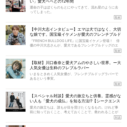
い」愛犬ベベとの12年間
症し、なんと4年7ヶ月間も生き抜いたのです。旅立ったと
きの年齢は13歳と11ヶ月、レジェンド級のレジェンドでし
運命の子はぼくらのもとにやってきて、流れ星のように去
た。さらには、治療後3年間は一度も発作が起きなかったと
ってしまった。
いいます。
その悲しみを語ることはなかなかむずかしい。
取材
この事実はフレンチブルドッグだけでなく、脳腫瘍と闘う
けれども、ぼくらはそのことについて考えたいし、泣き出
多くの犬たちに勇気と希望を与えるに違いありません。桃
しそうな飼い主さんを目の前にして、ほんのすこしでも寄
太郎のオーナーである佐藤さんご夫婦に、治療の選択やケ
【中川大志インタビュー】エマは犬ではなく、大切
り添いたいと思う。
アについて詳しくお話しをうかがいました。
な娘です。国宝級イケメンが愛犬のフレンチブルド
その悲しみをいますぐ解消することはできないが、話をき
いて、泣いたり笑ったりするのもいいだろう。
ッグと一緒に登場
『FRENCH BULLDOG LIFE』に国宝級イケメン登場！ 俳
こんな子だった、こんなにいい子だった、ほんとうに愛し
優の中川大志さんが、愛犬であるフレンチブルドッグのエ
ていたと。
マちゃん（2歳の女の子）にメロメロとの情報を聞きつけ、
取材
ぼくらは上沼恵美子さんのご自宅へ伺って、お話をきこう
中川さんを直撃。そのフレブル愛をたっぷり語っていただ
と思った。
きました。他のフレブルオーナーさん同様、濃すぎる親バ
【取材】川口春奈と愛犬アムのやさしい世界。ー大
カエピソードが次から次へと飛び出しました。
人気女優は生粋のフレブルラバー
いまをときめく人気女優が、フレンチブルドッグラバーで
あるという事実。
そうです、その人は川口春奈さん。
取材
アムちゃんというパイドの女の子と暮らしています。
話を聞けば聞くほど、そして春奈さんとアムちゃんのやり
【スペシャル対談】愛犬の旅立ちと供養。霊感がな
とりを目の当たりにするほどに、そのフレンチブルドッグ
い人も「愛犬の成仏」を知る方法!?【シークエンス
愛がわたしたちのそれとまったく同じであることに、なん
だかうれしくなってしまったのでした。
はやとも×PELI】
愛犬の旅立ちは、誰もが目を背けたくなるもの。けれど事
春奈さんとアムちゃんのすてきな暮らしを、BUHI編集長の
前に知っておくこと、考えておくことで、救われることが
小西がいつくしみながら、切り取らせていただきます。
たくさんあります。
対談
今回は、お盆スペシャル企画。世間が認めるほどの霊視能