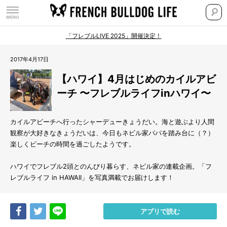
「フレブルLIVE 2025」開催決定！
2017年4月17日
【ハワイ】4月はじめのカイルアビ
ーチ 〜フレブルライフinハワイ〜
カイルアビーチへ行ったシャーデューきょうだい。海と遊ぶより人間
観察が大好きなきょうだいは、今日もネビル家パパを踏み台に（？）
楽しくビーチの時間を過ごしたようです。
ハワイでフレブル2頭とのんびり暮らす、ネビル家の連載企画。「フ
レブルライフ in HAWAII」を写真満載でお届けします！
Share
Tweet
LINE
アプリで読む