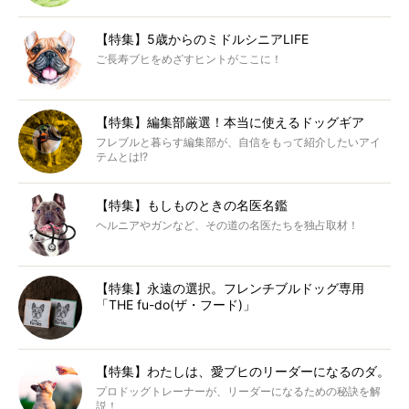
【特集】5歳からのミドルシニアLIFE
ご長寿ブヒをめざすヒントがここに！
【特集】編集部厳選！本当に使えるドッグギア
フレブルと暮らす編集部が、自信をもって紹介したいアイ
テムとは!?
【特集】もしものときの名医名鑑
ヘルニアやガンなど、その道の名医たちを独占取材！
【特集】永遠の選択。フレンチブルドッグ専用
「THE fu-do(ザ・フード)」
【特集】わたしは、愛ブヒのリーダーになるのダ。
プロドッグトレーナーが、リーダーになるための秘訣を解
説！