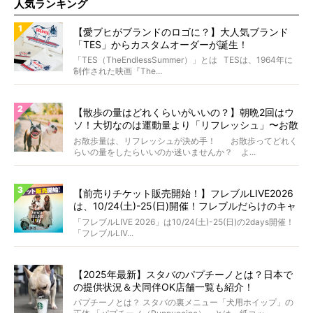
人気ランキング
【愛ブヒがブランドのロゴに？】大人気ブランド
「TES」からカスタムオーダーが誕生！
「TES（TheEndlessSummer）」とは TESは、1964年に
制作された映画『The...
【散歩の量はどれくらいがいいの？】朝晩2回はウ
ソ！大切なのは運動量より「リフレッシュ」〜お散
歩にまつわる疑問FAQつき〜
お散歩量は、リフレッシュが決め手！ お散歩ってどれく
らいの量をしたらいいのか迷いませんか？ よ...
【前売りチケット販売開始！】フレブルLIVE2026
は、10/24(土)-25(日)開催！フレブルだらけのキャ
ンプ・前夜祭・バスプランも新登場!?
「フレブルLIVE 2026」は10/24(土)-25(日)の2days開催！
「フレブルLIV...
【2025年最新】スタバのパプチーノとは？日本で
の提供状況＆犬同伴OK店舗一覧も紹介！
パプチーノとは？ スタバの裏メニュー「犬用ホイップ」の