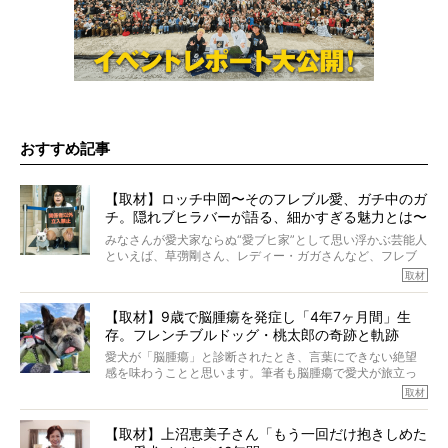
おすすめ記事
【取材】ロッチ中岡〜そのフレブル愛、ガチ中のガ
チ。隠れブヒラバーが語る、細かすぎる魅力とは〜
【前編】
みなさんが愛犬家ならぬ“愛ブヒ家”として思い浮かぶ芸能人
といえば、草彅剛さん、レディー・ガガさんなど、フレブ
ルを飼っている方が多いと思います。が、ロッチ中岡さん
取材
も、じつは大のフレブルラバーだというのをご存知です
か？ フレブルを飼っていないのにもかかわらず、中岡さ
【取材】9歳で脳腫瘍を発症し「4年7ヶ月間」生
んのインスタグラムを覗くと、たくさんのフレブルアカウ
存。フレンチブルドッグ・桃太郎の奇跡と軌跡
ントがフォローされていて、わが『FRENCH BULLDOG
LIFE』モデルのnicoやトーラスも、その中の一頭。
愛犬が「脳腫瘍」と診断されたとき、言葉にできない絶望
そんな中岡さんに、フレブルの魅力を語っていただきまし
感を味わうことと思います。筆者も脳腫瘍で愛犬が旅立っ
た。そのブヒ愛っぷりは、思ってた以上！ ガチ中のガチ
たひとり。だからこそ、どれほど厄介で困難な病気かを理
取材
でした!?
解をしているつもりです。「発症から1年生存すれば素晴ら
しい」とされるこの病気。
【取材】上沼恵美子さん「もう一回だけ抱きしめた
ところが、フレンチブルドッグの桃太郎は9歳で脳腫瘍を発