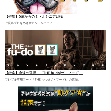
【特集】5歳からのミドルシニアLIFE
ご長寿ブヒをめざすヒントがここに！
【特集】永遠の選択。「THE fu-do(ザ・フード)」
フレブル専用フード「THE fu-do(ザ・フード)」の真髄。