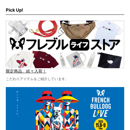
最後には2025年の情報もありますので、要チェックでござ
ブルLIVEのテーマソングを制作してくれることになりまし
います！
た！
Pick Up!
テーマソングの情報やお得な前売りチケットの販売情報な
ど、内容盛りだくさんでお送りしていますので、最後まで
お見逃しなく！
限定商品、続々入荷！
こだわりアイテムをご紹介しています。