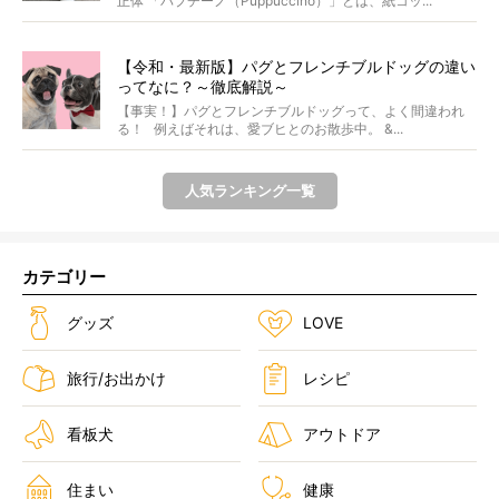
正体 「パプチーノ（Puppuccino）」とは、紙コッ...
【令和・最新版】パグとフレンチブルドッグの違い
ってなに？～徹底解説～
【事実！】パグとフレンチブルドッグって、よく間違われ
る！ 例えばそれは、愛ブヒとのお散歩中。 &...
人気ランキング一覧
カテゴリー
グッズ
LOVE
旅行/お出かけ
レシピ
看板犬
アウトドア
住まい
健康