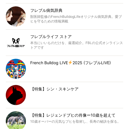
フレブル病気辞典
獣医師監修のFrenchBulldogLifeオリジナル病気辞典。愛ブ
ヒを守るための情報満載
フレブルライフ ストア
本当にいいものだけを、厳選紹介。FBLの公式オンラインス
トアです
French Bulldog LIVE
2025 (フレブルLIVE)
【特集】シン・スキンケア
【特集】レジェンドブヒの肖像ー10歳を超えて
10歳オーバーの元気なブヒを取材し、長寿の秘訣を探る。