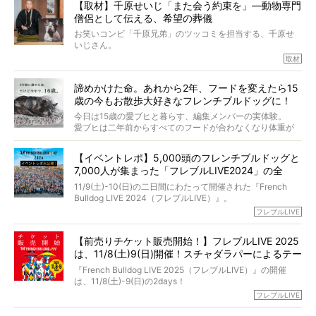
【取材】千原せいじ「また会う約束を」―動物専門
力をもつお笑い芸人「シークエンスはやとも」さんに、愛
僧侶として伝える、希望の葬儀
犬の旅立ちや供養についてインタビュー。
インタビュアー兼対談相手は、大の犬好きで心霊分野の知
お笑いコンビ「千原兄弟」のツッコミを担当する、千原せ
識にも長けているPELIさん。
いじさん。
取材
「愛犬が旅立ったあと、ベッドやおもちゃはどうすればい
今年で結成35周年を迎え、芸人としての活躍も目覚ましい
い？」「お骨はどうするべき？」「お花やお線香は喜んで
中、2024年5月に動物専門僧侶になり世間を驚かせまし
くれる？」
諦めかけた命。あれから2年、フードを変えたら15
た。
さらには、霊感がない人でも愛犬が成仏したことを知る方
歳の今もお散歩大好きなフレンチブルドッグに！
僧侶としての名は「靖賢（せいけん）」。
法まで。
当時54歳という年齢にして、なぜ動物専門僧侶という道を
今日は15歳の愛ブヒと暮らす、編集メンバーの実体験。
選んだのか。
愛ブヒは二年前からすべてのフードが合わなくなり体重が
お笑い芸人だからこそ暗くなりすぎない、むしろ心がスッ
また、愛犬の旅立ちとどのように向き合うべきなのか。
激減。検査をしても異常はなく「年齢のせいですね…」と言
と軽くなる。
「動物専門僧侶」という立場で、お話しをうかがいまし
われてしまいました。
永久保存版のスペシャル対談です！
【イベントレポ】5,000頭のフレンチブルドッグと
た。
もう諦めるしかないのかな…そんなとき、我が家に届いたの
7,000人が集まった「フレブルLIVE2024」の全
が「THE fu-do(ザ・フード)」の試食品でした。
貌！
そして「THE fu-do(ザ・フード)」を食べつづけて二年、愛
11/9(土)-10(日)の二日間にわたって開催された『French
ブヒは15歳になり、今も元気にお散歩をしています。
Bulldog LIVE 2024（フレブルLIVE）』。
今回は、二年前の絶望から今までを包み隠さず、時系列で
今年はのべ5,000頭のフレンチブルドッグと7,000人のフレ
フレブルLIVE
お話しさせていただきます。
ブルオーナーが集まりました！
【前売りチケット販売開始！】フレブルLIVE 2025
day1の司会はフレブルラバーのロッチさん。day2の音楽フ
は、11/8(土)9(日)開催！スチャダラパーによるテー
ェスには世代ど真ん中のPUFFYが出演するなど、例年以上
に豪華なラインナップ。
マソング制作も決定
『French Bulldog LIVE 2025（フレブルLIVE）』の開催
北は北海道、南は鹿児島県から。全国のフレンチブルドッ
は、11/8(土)-9(日)の2days！
グが一堂に会した「フレブルLIVE2024」の模様を、詳しく
お得な前売りチケット、いよいよ販売スタートです！
フレブルLIVE
お届けです！
さらに今年はビッグニュースが。
なんと、ヒップホップグループ「スチャダラパー」がフレ