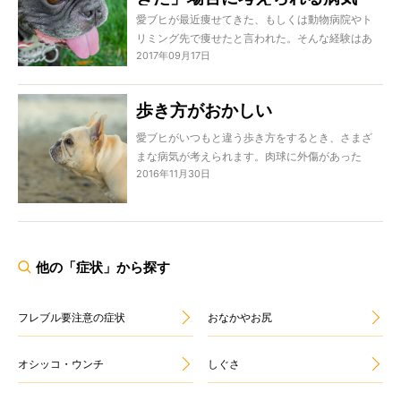
愛ブヒが最近痩せてきた、もしくは動物病院やト
リミング先で痩せたと言われた。そんな経験はあ
2017年09月17日
りませんか？
生きていれば当然体重の増減はあります。しかし
「痩せる」という裏には、大きな問題が隠れてい
歩き方がおかしい
ることも多いのです。
今回は愛ブヒが「痩せてきた」場合に考えられる
愛ブヒがいつもと違う歩き方をするとき、さまざ
ことをご紹介します。
まな病気が考えられます。肉球に外傷があった
2016年11月30日
り、膝や背骨に異常があったり、脳に異常がある
場合も！簡単な治療で治るものから命に関わるも
のまでさまざま。フレンチブルドッグは生まれつ
き関節が弱い犬種なので、運動のしすぎや激しい
動きをすると椎間板ヘルニアや膝の脱臼を起こす
他の「症状」から探す
危険性があるので注意が必要です。
病気によって歩き方の変化も違うので、ひとつず
つご紹介しましょう。
フレブル要注意の症状
おなかやお尻
オシッコ・ウンチ
しぐさ