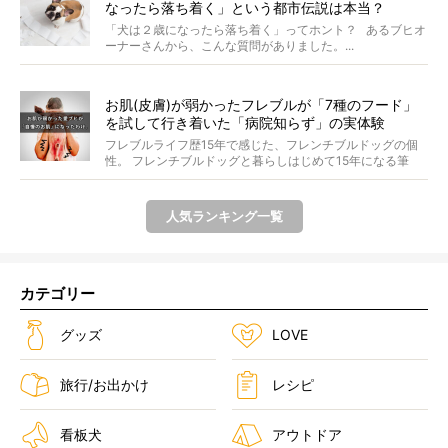
なったら落ち着く」という都市伝説は本当？
「犬は２歳になったら落ち着く」ってホント？ あるブヒオ
ーナーさんから、こんな質問がありました。...
お肌(皮膚)が弱かったフレブルが「7種のフード」
を試して行き着いた「病院知らず」の実体験
フレブルライフ歴15年で感じた、フレンチブルドッグの個
性。 フレンチブルドッグと暮らしはじめて15年になる筆
者...
人気ランキング一覧
カテゴリー
グッズ
LOVE
旅行/お出かけ
レシピ
看板犬
アウトドア