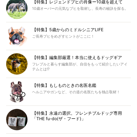
【特集】レジェンドブヒの肖像ー10歳を超えて
10歳オーバーの元気なブヒを取材し、長寿の秘訣を探る。
【特集】5歳からのミドルシニアLIFE
ご長寿ブヒをめざすヒントがここに！
【特集】編集部厳選！本当に使えるドッグギア
フレブルと暮らす編集部が、自信をもって紹介したいアイ
テムとは!?
【特集】もしものときの名医名鑑
ヘルニアやガンなど、その道の名医たちを独占取材！
【特集】永遠の選択。フレンチブルドッグ専用
「THE fu-do(ザ・フード)」