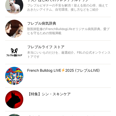
フレブルビギナーの不安を解消！迎える前の心得、揃えて
おきたいアイテム、自宅環境、接し方などをご紹介
フレブル病気辞典
獣医師監修のFrenchBulldogLifeオリジナル病気辞典。愛ブ
ヒを守るための情報満載
フレブルライフ ストア
本当にいいものだけを、厳選紹介。FBLの公式オンラインス
トアです
French Bulldog LIVE
2025 (フレブルLIVE)
【特集】シン・スキンケア