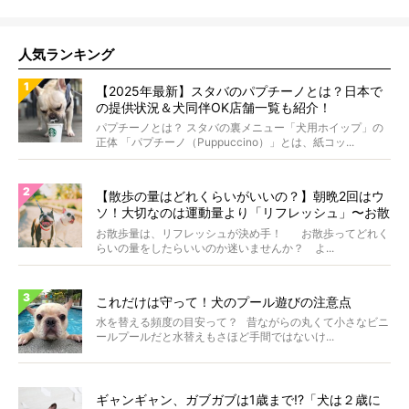
人気ランキング
【2025年最新】スタバのパプチーノとは？日本で
の提供状況＆犬同伴OK店舗一覧も紹介！
パプチーノとは？ スタバの裏メニュー「犬用ホイップ」の
正体 「パプチーノ（Puppuccino）」とは、紙コッ...
【散歩の量はどれくらいがいいの？】朝晩2回はウ
ソ！大切なのは運動量より「リフレッシュ」〜お散
歩にまつわる疑問FAQつき〜
お散歩量は、リフレッシュが決め手！ お散歩ってどれく
らいの量をしたらいいのか迷いませんか？ よ...
これだけは守って！犬のプール遊びの注意点
水を替える頻度の目安って？ 昔ながらの丸くて小さなビニ
ールプールだと水替えもさほど手間ではないけ...
ギャンギャン、ガブガブは1歳まで!?「犬は２歳に