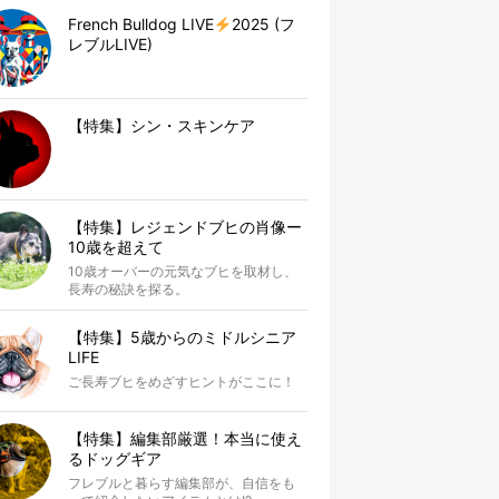
French Bulldog LIVE
2025 (フ
レブルLIVE)
【特集】シン・スキンケア
【特集】レジェンドブヒの肖像ー
10歳を超えて
10歳オーバーの元気なブヒを取材し、
長寿の秘訣を探る。
【特集】5歳からのミドルシニア
LIFE
ご長寿ブヒをめざすヒントがここに！
【特集】編集部厳選！本当に使え
るドッグギア
フレブルと暮らす編集部が、自信をも