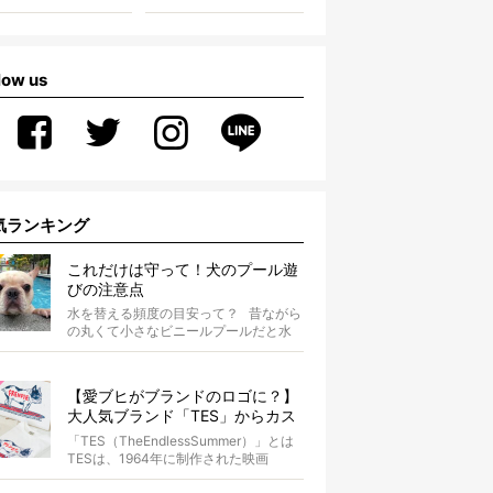
low us
気ランキング
これだけは守って！犬のプール遊
びの注意点
水を替える頻度の目安って？ 昔ながら
の丸くて小さなビニールプールだと水
替えもさほど手間ではないけ...
【愛ブヒがブランドのロゴに？】
大人気ブランド「TES」からカス
タムオーダーが誕生！
「TES（TheEndlessSummer）」とは
TESは、1964年に制作された映画
『The...