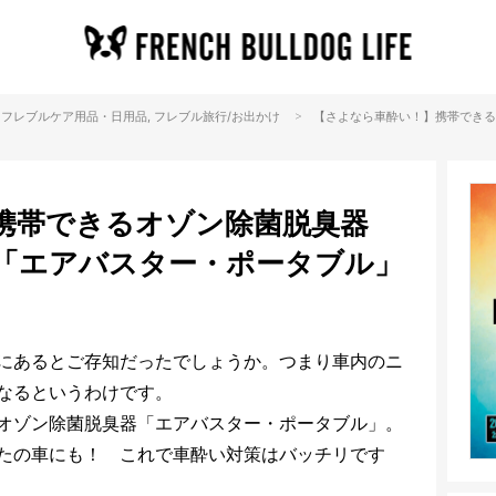
>
フレブル
ケア用品・日用品
, フレブル
旅行/お出かけ
【さよなら車酔い！】携帯できる
携帯できるオゾン除菌脱臭器
「エアバスター・ポータブル」
にあるとご存知だったでしょうか。つまり車内のニ
なるというわけです。
オゾン除菌脱臭器「エアバスター・ポータブル」。
たの車にも！ これで車酔い対策はバッチリです