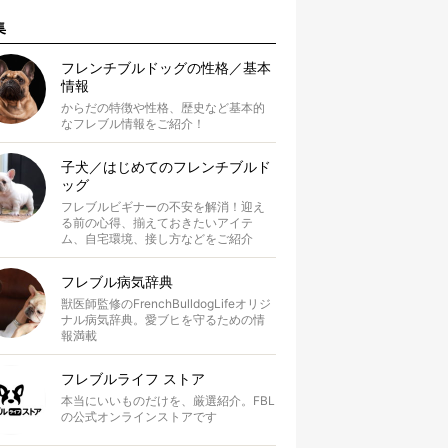
集
フレンチブルドッグの性格／基本
情報
からだの特徴や性格、歴史など基本的
なフレブル情報をご紹介！
子犬／はじめてのフレンチブルド
ッグ
フレブルビギナーの不安を解消！迎え
る前の心得、揃えておきたいアイテ
ム、自宅環境、接し方などをご紹介
フレブル病気辞典
獣医師監修のFrenchBulldogLifeオリジ
ナル病気辞典。愛ブヒを守るための情
報満載
フレブルライフ ストア
本当にいいものだけを、厳選紹介。FBL
の公式オンラインストアです