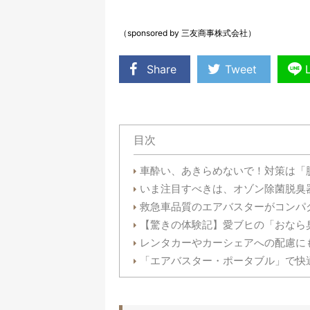
（sponsored by 三友商事株式会社）
Share
Tweet
目次
車酔い、あきらめないで！対策は「
いま注目すべきは、オゾン除菌脱臭
救急車品質のエアバスターがコンパ
【驚きの体験記】愛ブヒの「おなら
レンタカーやカーシェアへの配慮に
「エアバスター・ポータブル」で快