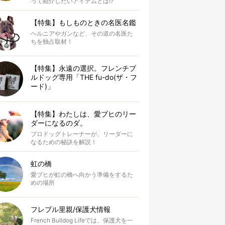
って紹介したいアイテムとは!?
【特集】もしものときの名医名鑑
ヘルニアやガンなど、その道の名医た
ちを独占取材！
【特集】永遠の選択。フレンチブ
ルドッグ専用「THE fu-do(ザ・フ
ード)」
【特集】わたしは、愛ブヒのリー
ダーになるのダ。
プロドッグトレーナーが、リーダーに
なるための秘訣を解説！
虹の橋
愛ブヒが虹の橋へ向かう準備をするた
めの場所
フレブル里親/保護犬情報
French Bulldog Lifeでは、保護犬を一