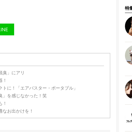
特
LINE
脱臭」にアリ
器！
クトに！「エアバスター・ポータブル」
臭」を感じなかった！笑
も！
適なお出かけを！