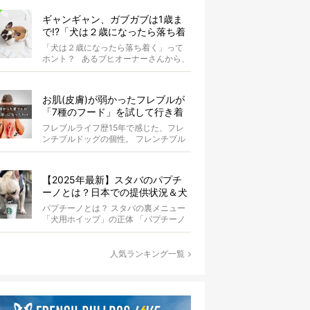
ギャンギャン、ガブガブは1歳ま
で!?「犬は２歳になったら落ち着
く」という都市伝説は本当？
「犬は２歳になったら落ち着く」って
ホント？ あるブヒオーナーさんから、
こんな質問がありました。...
お肌(皮膚)が弱かったフレブルが
「7種のフード」を試して行き着
いた「病院知らず」の実体験
フレブルライフ歴15年で感じた、フレ
ンチブルドッグの個性。 フレンチブル
ドッグと暮らしはじめて15年になる筆
者...
【2025年最新】スタバのパプチ
ーノとは？日本での提供状況＆犬
同伴OK店舗一覧も紹介！
パプチーノとは？ スタバの裏メニュー
「犬用ホイップ」の正体 「パプチーノ
（Puppuccino）」とは、紙コッ...
人気ランキング一覧