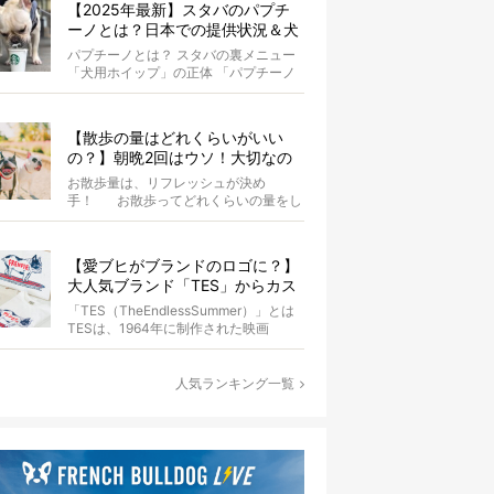
【2025年最新】スタバのパプチ
ーノとは？日本での提供状況＆犬
同伴OK店舗一覧も紹介！
パプチーノとは？ スタバの裏メニュー
「犬用ホイップ」の正体 「パプチーノ
（Puppuccino）」とは、紙コッ...
【散歩の量はどれくらいがいい
の？】朝晩2回はウソ！大切なの
は運動量より「リフレッシュ」〜
お散歩量は、リフレッシュが決め
お散歩にまつわる疑問FAQつき〜
手！ お散歩ってどれくらいの量をし
たらいいのか迷いませんか？ よ...
【愛ブヒがブランドのロゴに？】
大人気ブランド「TES」からカス
タムオーダーが誕生！
「TES（TheEndlessSummer）」とは
TESは、1964年に制作された映画
『The...
人気ランキング一覧