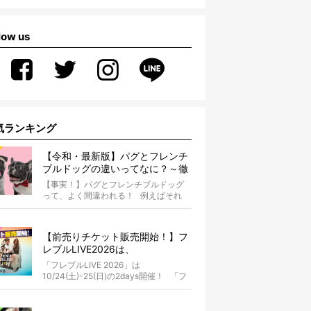
low us
気ランキング
【令和・最新版】パグとフレンチ
ブルドッグの違いってなに？～徹
底解説～
【事実！】パグとフレンチブルドッグ
って、よく間違われる！ 例えばそれ
は、愛ブヒとのお散歩中。 &...
【前売りチケット販売開始！】フ
レブルLIVE2026は、
10/24(土)-25(日)開催！フレブル
「フレブルLIVE 2026」は
だらけのキャンプ・前夜祭・バス
10/24(土)-25(日)の2days開催！ 「フ
プランも新登場!?
レブルLIV...