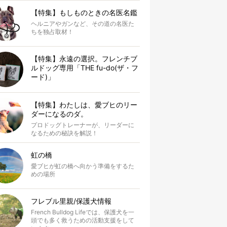
【特集】もしものときの名医名鑑
ヘルニアやガンなど、その道の名医た
ちを独占取材！
【特集】永遠の選択。フレンチブ
ルドッグ専用「THE fu-do(ザ・フ
ード)」
【特集】わたしは、愛ブヒのリー
ダーになるのダ。
プロドッグトレーナーが、リーダーに
なるための秘訣を解説！
虹の橋
愛ブヒが虹の橋へ向かう準備をするた
めの場所
フレブル里親/保護犬情報
French Bulldog Lifeでは、保護犬を一
頭でも多く救うための活動支援をして