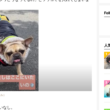
Fol
人
ネル）
いなし。