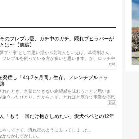
そのフレブル愛、ガチ中のガチ。隠れブヒラバーが
とは〜【前編】
“愛ブヒ家”として思い浮かぶ芸能人といえば、草彅剛さん、
、フレブルを飼っている方が多いと思います。が、ロッチ中
レブルラバーだというのをご存知ですか？ フレブルを飼っ
取材
ず、中岡さんのインスタグラムを覗くと、たくさんのフレブ
いて、わが『FRENCH BULLDOG LIFE』モデルのnico
を発症し「4年7ヶ月間」生存。フレンチブルドッ
一頭。
跡
ブルの魅力を語っていただきました。そのブヒ愛っぷりは、
されたとき、言葉にできない絶望感を味わうことと思いま
ガチでした!?
が旅立ったひとり。だからこそ、どれほど厄介で困難な病気
りです。「発症から1年生存すれば素晴らしい」とされるこ
取材
ドッグの桃太郎は9歳で脳腫瘍を発症し、なんと4年7ヶ月間
ん「もう一回だけ抱きしめたい」愛犬ベベとの12年
ったときの年齢は13歳と11ヶ月、レジェンド級のレジェン
療後3年間は一度も発作が起きなかったといいます。
にやってきて、流れ星のように去ってしまった。
ドッグだけでなく、脳腫瘍と闘う多くの犬たちに勇気と希望
なかなかむずかしい。
ん。桃太郎のオーナーである佐藤さんご夫婦に、治療の選択