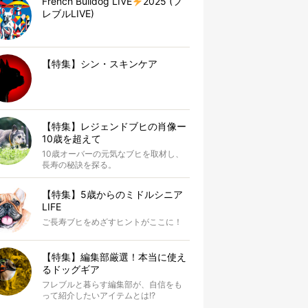
French Bulldog LIVE
2025 (フ
レブルLIVE)
【特集】シン・スキンケア
【特集】レジェンドブヒの肖像ー
10歳を超えて
10歳オーバーの元気なブヒを取材し、
長寿の秘訣を探る。
【特集】5歳からのミドルシニア
LIFE
ご長寿ブヒをめざすヒントがここに！
【特集】編集部厳選！本当に使え
るドッグギア
フレブルと暮らす編集部が、自信をも
って紹介したいアイテムとは!?