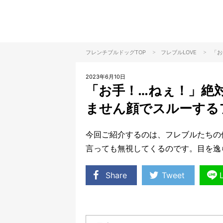
>
>
フレンチブルドッグTOP
フレブル
LOVE
「お
2023年6月10日
「お手！…ねぇ！」絶
ません顔でスルーする
今回ご紹介するのは、フレブルたちの
言っても無視してくるのです。目を逸
Share
Tweet