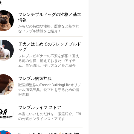
集
フレンチブルドッグの性格／基本
情報
からだの特徴や性格、歴史など基本的
なフレブル情報をご紹介！
子犬／はじめてのフレンチブルド
ッグ
フレブルビギナーの不安を解消！迎え
る前の心得、揃えておきたいアイテ
ム、自宅環境、接し方などをご紹介
フレブル病気辞典
獣医師監修のFrenchBulldogLifeオリジ
ナル病気辞典。愛ブヒを守るための情
報満載
フレブルライフ ストア
本当にいいものだけを、厳選紹介。FBL
の公式オンラインストアです