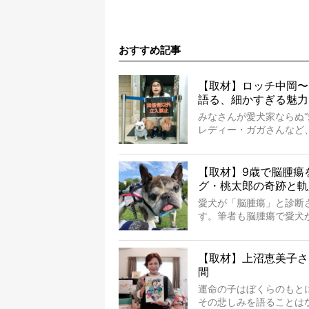
おすすめ記事
【取材】ロッチ中岡〜
語る、細かすぎる魅力
みなさんが愛犬家ならぬ
レディー・ガガさんなど
岡さんも、じつは大のフ
ていないのにもかかわら
ルアカウントがフォローされて
【取材】9歳で脳腫瘍
やトーラスも、その中の
グ・桃太郎の奇跡と軌
そんな中岡さんに、フレ
愛犬が「脳腫瘍」と診断
思ってた以上！ ガチ中の
す。筆者も脳腫瘍で愛犬
かを理解をしているつも
の病気。
ところが、フレンチブル
【取材】上沼恵美子さ
も生き抜いたのです。旅立
間
ドでした。さらには、治
運命の子はぼくらのもと
この事実はフレンチブル
その悲しみを語ることは
を与えるに違いありませ