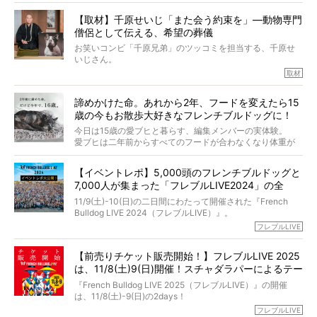
今回は、お盆スペシャル企画。世間が認めるほどの霊視能
【取材】千原せいじ「また会う約束を」―動物専門
力をもつお笑い芸人「シークエンスはやとも」さんに、愛
僧侶として伝える、希望の葬儀
犬の旅立ちや供養についてインタビュー。
インタビュアー兼対談相手は、大の犬好きで心霊分野の知
お笑いコンビ「千原兄弟」のツッコミを担当する、千原せ
識にも長けているPELIさん。
いじさん。
取材
「愛犬が旅立ったあと、ベッドやおもちゃはどうすればい
今年で結成35周年を迎え、芸人としての活躍も目覚ましい
い？」「お骨はどうするべき？」「お花やお線香は喜んで
中、2024年5月に動物専門僧侶になり世間を驚かせまし
くれる？」
諦めかけた命。あれから2年、フードを変えたら15
た。
さらには、霊感がない人でも愛犬が成仏したことを知る方
歳の今もお散歩大好きなフレンチブルドッグに！
僧侶としての名は「靖賢（せいけん）」。
法まで。
当時54歳という年齢にして、なぜ動物専門僧侶という道を
今日は15歳の愛ブヒと暮らす、編集メンバーの実体験。
選んだのか。
愛ブヒは二年前からすべてのフードが合わなくなり体重が
お笑い芸人だからこそ暗くなりすぎない、むしろ心がスッ
また、愛犬の旅立ちとどのように向き合うべきなのか。
激減。検査をしても異常はなく「年齢のせいですね…」と言
と軽くなる。
「動物専門僧侶」という立場で、お話しをうかがいまし
われてしまいました。
永久保存版のスペシャル対談です！
【イベントレポ】5,000頭のフレンチブルドッグと
た。
もう諦めるしかないのかな…そんなとき、我が家に届いたの
7,000人が集まった「フレブルLIVE2024」の全
が「THE fu-do(ザ・フード)」の試食品でした。
貌！
そして「THE fu-do(ザ・フード)」を食べつづけて二年、愛
11/9(土)-10(日)の二日間にわたって開催された『French
ブヒは15歳になり、今も元気にお散歩をしています。
Bulldog LIVE 2024（フレブルLIVE）』。
今回は、二年前の絶望から今までを包み隠さず、時系列で
今年はのべ5,000頭のフレンチブルドッグと7,000人のフレ
フレブルLIVE
お話しさせていただきます。
ブルオーナーが集まりました！
【前売りチケット販売開始！】フレブルLIVE 2025
day1の司会はフレブルラバーのロッチさん。day2の音楽フ
は、11/8(土)9(日)開催！スチャダラパーによるテー
ェスには世代ど真ん中のPUFFYが出演するなど、例年以上
に豪華なラインナップ。
マソング制作も決定
『French Bulldog LIVE 2025（フレブルLIVE）』の開催
北は北海道、南は鹿児島県から。全国のフレンチブルドッ
は、11/8(土)-9(日)の2days！
グが一堂に会した「フレブルLIVE2024」の模様を、詳しく
お得な前売りチケット、いよいよ販売スタートです！
フレブルLIVE
お届けです！