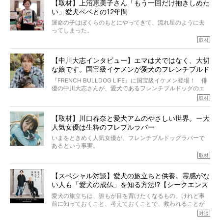
【取材】上沼恵美子さん「もう一回だけ抱きしめた
ところが、フレンチブルドッグの桃太郎は9歳で脳腫瘍を発
い」愛犬ベベとの12年間
症し、なんと4年7ヶ月間も生き抜いたのです。旅立ったと
きの年齢は13歳と11ヶ月、レジェンド級のレジェンドでし
運命の子はぼくらのもとにやってきて、流れ星のように去
た。さらには、治療後3年間は一度も発作が起きなかったと
ってしまった。
いいます。
その悲しみを語ることはなかなかむずかしい。
取材
この事実はフレンチブルドッグだけでなく、脳腫瘍と闘う
けれども、ぼくらはそのことについて考えたいし、泣き出
多くの犬たちに勇気と希望を与えるに違いありません。桃
しそうな飼い主さんを目の前にして、ほんのすこしでも寄
太郎のオーナーである佐藤さんご夫婦に、治療の選択やケ
【中川大志インタビュー】エマは犬ではなく、大切
り添いたいと思う。
アについて詳しくお話しをうかがいました。
な娘です。国宝級イケメンが愛犬のフレンチブルド
その悲しみをいますぐ解消することはできないが、話をき
いて、泣いたり笑ったりするのもいいだろう。
ッグと一緒に登場
『FRENCH BULLDOG LIFE』に国宝級イケメン登場！ 俳
こんな子だった、こんなにいい子だった、ほんとうに愛し
優の中川大志さんが、愛犬であるフレンチブルドッグのエ
ていたと。
マちゃん（2歳の女の子）にメロメロとの情報を聞きつけ、
取材
ぼくらは上沼恵美子さんのご自宅へ伺って、お話をきこう
中川さんを直撃。そのフレブル愛をたっぷり語っていただ
と思った。
きました。他のフレブルオーナーさん同様、濃すぎる親バ
【取材】川口春奈と愛犬アムのやさしい世界。ー大
カエピソードが次から次へと飛び出しました。
人気女優は生粋のフレブルラバー
いまをときめく人気女優が、フレンチブルドッグラバーで
あるという事実。
そうです、その人は川口春奈さん。
取材
アムちゃんというパイドの女の子と暮らしています。
話を聞けば聞くほど、そして春奈さんとアムちゃんのやり
【スペシャル対談】愛犬の旅立ちと供養。霊感がな
とりを目の当たりにするほどに、そのフレンチブルドッグ
い人も「愛犬の成仏」を知る方法!?【シークエンス
愛がわたしたちのそれとまったく同じであることに、なん
だかうれしくなってしまったのでした。
はやとも×PELI】
愛犬の旅立ちは、誰もが目を背けたくなるもの。けれど事
春奈さんとアムちゃんのすてきな暮らしを、BUHI編集長の
前に知っておくこと、考えておくことで、救われることが
小西がいつくしみながら、切り取らせていただきます。
たくさんあります。
対談