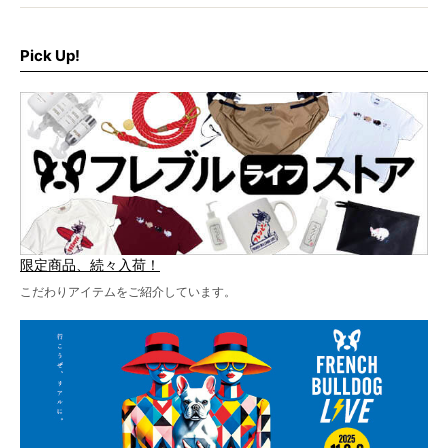
さらに今年はビッグニュースが。
なんと、ヒップホップグループ「スチャダラパー」がフレ
最後には2025年の情報もありますので、要チェックでござ
ブルLIVEのテーマソングを制作してくれることになりまし
います！
た！
Pick Up!
テーマソングの情報やお得な前売りチケットの販売情報な
ど、内容盛りだくさんでお送りしていますので、最後まで
お見逃しなく！
限定商品、続々入荷！
こだわりアイテムをご紹介しています。