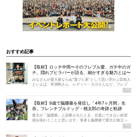
おすすめ記事
【取材】ロッチ中岡〜そのフレブル愛、ガチ中のガ
チ。隠れブヒラバーが語る、細かすぎる魅力とは〜
【前編】
みなさんが愛犬家ならぬ“愛ブヒ家”として思い浮かぶ芸能人
といえば、草彅剛さん、レディー・ガガさんなど、フレブ
ルを飼っている方が多いと思います。が、ロッチ中岡さん
取材
も、じつは大のフレブルラバーだというのをご存知です
か？ フレブルを飼っていないのにもかかわらず、中岡さ
【取材】9歳で脳腫瘍を発症し「4年7ヶ月間」生
んのインスタグラムを覗くと、たくさんのフレブルアカウ
存。フレンチブルドッグ・桃太郎の奇跡と軌跡
ントがフォローされていて、わが『FRENCH BULLDOG
LIFE』モデルのnicoやトーラスも、その中の一頭。
愛犬が「脳腫瘍」と診断されたとき、言葉にできない絶望
そんな中岡さんに、フレブルの魅力を語っていただきまし
感を味わうことと思います。筆者も脳腫瘍で愛犬が旅立っ
た。そのブヒ愛っぷりは、思ってた以上！ ガチ中のガチ
たひとり。だからこそ、どれほど厄介で困難な病気かを理
取材
でした!?
解をしているつもりです。「発症から1年生存すれば素晴ら
しい」とされるこの病気。