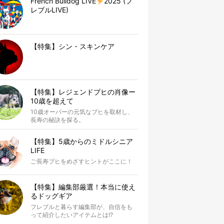
French Bulldog LIVE
2025 (フ
レブルLIVE)
【特集】シン・スキンケア
【特集】レジェンドブヒの肖像ー
10歳を超えて
10歳オーバーの元気なブヒを取材し、
長寿の秘訣を探る。
【特集】5歳からのミドルシニア
LIFE
ご長寿ブヒをめざすヒントがここに！
【特集】編集部厳選！本当に使え
るドッグギア
フレブルと暮らす編集部が、自信をも
って紹介したいアイテムとは!?