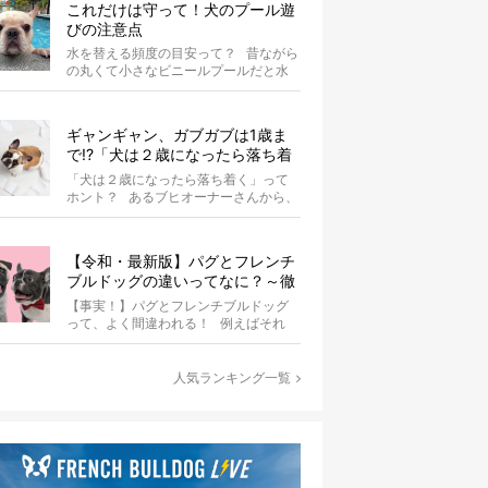
これだけは守って！犬のプール遊
びの注意点
水を替える頻度の目安って？ 昔ながら
の丸くて小さなビニールプールだと水
替えもさほど手間ではないけ...
ギャンギャン、ガブガブは1歳ま
で!?「犬は２歳になったら落ち着
く」という都市伝説は本当？
「犬は２歳になったら落ち着く」って
ホント？ あるブヒオーナーさんから、
こんな質問がありました。...
【令和・最新版】パグとフレンチ
ブルドッグの違いってなに？～徹
底解説～
【事実！】パグとフレンチブルドッグ
って、よく間違われる！ 例えばそれ
は、愛ブヒとのお散歩中。 &...
人気ランキング一覧