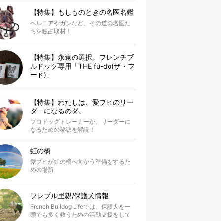
【特集】もしものときの名医名鑑
ヘルニアやガンなど、その道の名医た
ちを独占取材！
【特集】永遠の選択。フレンチブ
ルドッグ専用「THE fu-do(ザ・フ
ード)」
【特集】わたしは、愛ブヒのリー
ダーになるのダ。
プロドッグトレーナーが、リーダーに
なるための秘訣を解説！
虹の橋
愛ブヒが虹の橋へ向かう準備をするた
めの場所
フレブル里親/保護犬情報
French Bulldog Lifeでは、保護犬を一
頭でも多く救うための活動支援をして