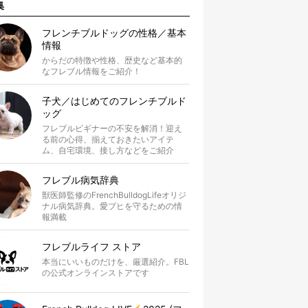
集
フレンチブルドッグの性格／基本
情報
からだの特徴や性格、歴史など基本的
なフレブル情報をご紹介！
子犬／はじめてのフレンチブルド
ッグ
フレブルビギナーの不安を解消！迎え
る前の心得、揃えておきたいアイテ
ム、自宅環境、接し方などをご紹介
フレブル病気辞典
獣医師監修のFrenchBulldogLifeオリジ
ナル病気辞典。愛ブヒを守るための情
報満載
フレブルライフ ストア
本当にいいものだけを、厳選紹介。FBL
の公式オンラインストアです