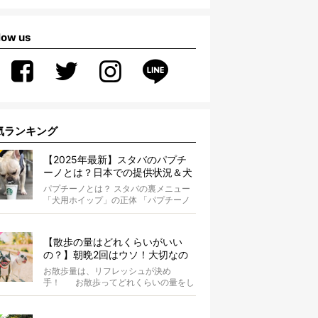
low us
気ランキング
【2025年最新】スタバのパプチ
ーノとは？日本での提供状況＆犬
同伴OK店舗一覧も紹介！
パプチーノとは？ スタバの裏メニュー
「犬用ホイップ」の正体 「パプチーノ
（Puppuccino）」とは、紙コッ...
【散歩の量はどれくらいがいい
の？】朝晩2回はウソ！大切なの
は運動量より「リフレッシュ」〜
お散歩量は、リフレッシュが決め
お散歩にまつわる疑問FAQつき〜
手！ お散歩ってどれくらいの量をし
たらいいのか迷いませんか？ よ...