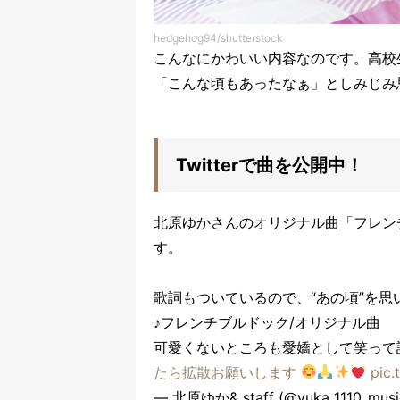
hedgehog94/shutterstock
こんなにかわいい内容なのです。高校
「こんな頃もあったなぁ」としみじみ
Twitterで曲を公開中！
北原ゆかさんのオリジナル曲「フレンチ
す。
歌詞もついているので、“あの頃”を
♪フレンチブルドック/オリジナル曲
可愛くないところも愛嬌として笑って
たら拡散お願いします
pic.
— 北原ゆか& staff (@yuka_1110_mus