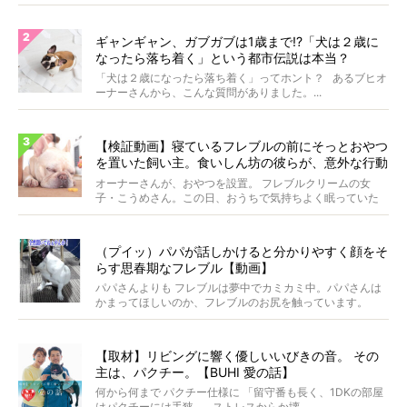
ギャンギャン、ガブガブは1歳まで!?「犬は２歳に
なったら落ち着く」という都市伝説は本当？
「犬は２歳になったら落ち着く」ってホント？ あるブヒオ
ーナーさんから、こんな質問がありました。...
【検証動画】寝ているフレブルの前にそっとおやつ
を置いた飼い主。食いしん坊の彼らが、意外な行動
に出た！
オーナーさんが、おやつを設置。 フレブルクリームの女
子・こうめさん。この日、おうちで気持ちよく眠っていた
ところ...
（プイッ）パパが話しかけると分かりやすく顔をそ
らす思春期なフレブル【動画】
パパさんよりも フレブルは夢中でカミカミ中。パパさんは
かまってほしいのか、フレブルのお尻を触っています。
&n...
【取材】リビングに響く優しいいびきの音。 その
主は、パクチー。【BUHI 愛の話】
何から何まで パクチー仕様に 「留守番も長く、1DKの部屋
はパクチーには手狭。 ストレスからか壊...