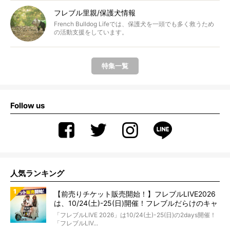
フレブル里親/保護犬情報
French Bulldog Lifeでは、保護犬を一頭でも多く救うため
の活動支援をしています。
特集一覧
Follow us
人気ランキング
【前売りチケット販売開始！】フレブルLIVE2026
は、10/24(土)-25(日)開催！フレブルだらけのキャ
ンプ・前夜祭・バスプランも新登場!?
「フレブルLIVE 2026」は10/24(土)-25(日)の2days開催！
「フレブルLIV...