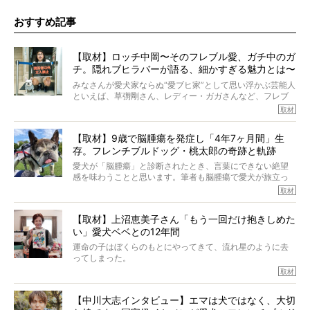
おすすめ記事
【取材】ロッチ中岡〜そのフレブル愛、ガチ中のガ
チ。隠れブヒラバーが語る、細かすぎる魅力とは〜
【前編】
みなさんが愛犬家ならぬ“愛ブヒ家”として思い浮かぶ芸能人
といえば、草彅剛さん、レディー・ガガさんなど、フレブ
ルを飼っている方が多いと思います。が、ロッチ中岡さん
取材
も、じつは大のフレブルラバーだというのをご存知です
か？ フレブルを飼っていないのにもかかわらず、中岡さ
【取材】9歳で脳腫瘍を発症し「4年7ヶ月間」生
んのインスタグラムを覗くと、たくさんのフレブルアカウ
存。フレンチブルドッグ・桃太郎の奇跡と軌跡
ントがフォローされていて、わが『FRENCH BULLDOG
LIFE』モデルのnicoやトーラスも、その中の一頭。
愛犬が「脳腫瘍」と診断されたとき、言葉にできない絶望
そんな中岡さんに、フレブルの魅力を語っていただきまし
感を味わうことと思います。筆者も脳腫瘍で愛犬が旅立っ
た。そのブヒ愛っぷりは、思ってた以上！ ガチ中のガチ
たひとり。だからこそ、どれほど厄介で困難な病気かを理
取材
でした!?
解をしているつもりです。「発症から1年生存すれば素晴ら
しい」とされるこの病気。
【取材】上沼恵美子さん「もう一回だけ抱きしめた
ところが、フレンチブルドッグの桃太郎は9歳で脳腫瘍を発
い」愛犬ベベとの12年間
症し、なんと4年7ヶ月間も生き抜いたのです。旅立ったと
きの年齢は13歳と11ヶ月、レジェンド級のレジェンドでし
運命の子はぼくらのもとにやってきて、流れ星のように去
た。さらには、治療後3年間は一度も発作が起きなかったと
ってしまった。
いいます。
その悲しみを語ることはなかなかむずかしい。
取材
この事実はフレンチブルドッグだけでなく、脳腫瘍と闘う
けれども、ぼくらはそのことについて考えたいし、泣き出
多くの犬たちに勇気と希望を与えるに違いありません。桃
しそうな飼い主さんを目の前にして、ほんのすこしでも寄
太郎のオーナーである佐藤さんご夫婦に、治療の選択やケ
【中川大志インタビュー】エマは犬ではなく、大切
り添いたいと思う。
アについて詳しくお話しをうかがいました。