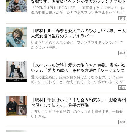
な娘です。国宝級イケメンが愛犬のフレンチブルド
その悲しみをいますぐ解消することはできないが、話をき
いて、泣いたり笑ったりするのもいいだろう。
ッグと一緒に登場
『FRENCH BULLDOG LIFE』に国宝級イケメン登場！ 俳
こんな子だった、こんなにいい子だった、ほんとうに愛し
優の中川大志さんが、愛犬であるフレンチブルドッグのエ
ていたと。
マちゃん（2歳の女の子）にメロメロとの情報を聞きつけ、
取材
ぼくらは上沼恵美子さんのご自宅へ伺って、お話をきこう
中川さんを直撃。そのフレブル愛をたっぷり語っていただ
と思った。
きました。他のフレブルオーナーさん同様、濃すぎる親バ
【取材】川口春奈と愛犬アムのやさしい世界。ー大
カエピソードが次から次へと飛び出しました。
人気女優は生粋のフレブルラバー
いまをときめく人気女優が、フレンチブルドッグラバーで
あるという事実。
そうです、その人は川口春奈さん。
取材
アムちゃんというパイドの女の子と暮らしています。
話を聞けば聞くほど、そして春奈さんとアムちゃんのやり
【スペシャル対談】愛犬の旅立ちと供養。霊感がな
とりを目の当たりにするほどに、そのフレンチブルドッグ
い人も「愛犬の成仏」を知る方法!?【シークエンス
愛がわたしたちのそれとまったく同じであることに、なん
だかうれしくなってしまったのでした。
はやとも×PELI】
愛犬の旅立ちは、誰もが目を背けたくなるもの。けれど事
春奈さんとアムちゃんのすてきな暮らしを、BUHI編集長の
前に知っておくこと、考えておくことで、救われることが
小西がいつくしみながら、切り取らせていただきます。
たくさんあります。
対談
今回は、お盆スペシャル企画。世間が認めるほどの霊視能
【取材】千原せいじ「また会う約束を」―動物専門
力をもつお笑い芸人「シークエンスはやとも」さんに、愛
僧侶として伝える、希望の葬儀
犬の旅立ちや供養についてインタビュー。
インタビュアー兼対談相手は、大の犬好きで心霊分野の知
お笑いコンビ「千原兄弟」のツッコミを担当する、千原せ
識にも長けているPELIさん。
いじさん。
取材
「愛犬が旅立ったあと、ベッドやおもちゃはどうすればい
今年で結成35周年を迎え、芸人としての活躍も目覚ましい
い？」「お骨はどうするべき？」「お花やお線香は喜んで
中、2024年5月に動物専門僧侶になり世間を驚かせまし