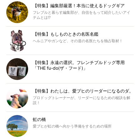
【特集】編集部厳選！本当に使えるドッグギア
フレブルと暮らす編集部が、自信をもって紹介したいアイ
テムとは!?
【特集】もしものときの名医名鑑
ヘルニアやガンなど、その道の名医たちを独占取材！
【特集】永遠の選択。フレンチブルドッグ専用
「THE fu-do(ザ・フード)」
【特集】わたしは、愛ブヒのリーダーになるのダ。
プロドッグトレーナーが、リーダーになるための秘訣を解
説！
虹の橋
愛ブヒが虹の橋へ向かう準備をするための場所