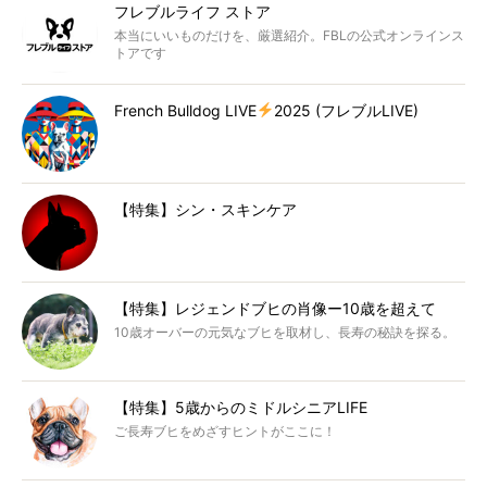
フレブルライフ ストア
本当にいいものだけを、厳選紹介。FBLの公式オンラインス
トアです
French Bulldog LIVE
2025 (フレブルLIVE)
【特集】シン・スキンケア
【特集】レジェンドブヒの肖像ー10歳を超えて
10歳オーバーの元気なブヒを取材し、長寿の秘訣を探る。
【特集】5歳からのミドルシニアLIFE
ご長寿ブヒをめざすヒントがここに！