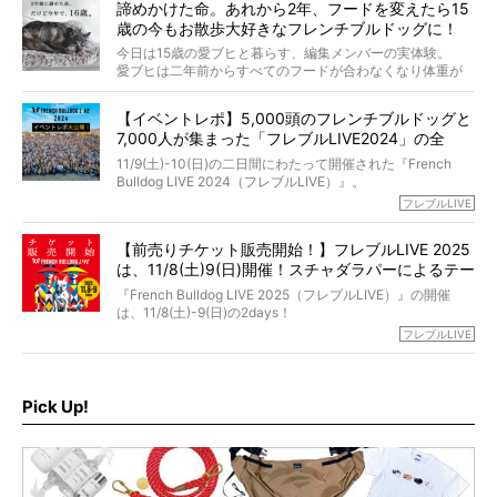
くれる？」
諦めかけた命。あれから2年、フードを変えたら15
た。
さらには、霊感がない人でも愛犬が成仏したことを知る方
歳の今もお散歩大好きなフレンチブルドッグに！
僧侶としての名は「靖賢（せいけん）」。
法まで。
当時54歳という年齢にして、なぜ動物専門僧侶という道を
今日は15歳の愛ブヒと暮らす、編集メンバーの実体験。
選んだのか。
愛ブヒは二年前からすべてのフードが合わなくなり体重が
お笑い芸人だからこそ暗くなりすぎない、むしろ心がスッ
また、愛犬の旅立ちとどのように向き合うべきなのか。
激減。検査をしても異常はなく「年齢のせいですね…」と言
と軽くなる。
「動物専門僧侶」という立場で、お話しをうかがいまし
われてしまいました。
永久保存版のスペシャル対談です！
【イベントレポ】5,000頭のフレンチブルドッグと
た。
もう諦めるしかないのかな…そんなとき、我が家に届いたの
7,000人が集まった「フレブルLIVE2024」の全
が「THE fu-do(ザ・フード)」の試食品でした。
貌！
そして「THE fu-do(ザ・フード)」を食べつづけて二年、愛
11/9(土)-10(日)の二日間にわたって開催された『French
ブヒは15歳になり、今も元気にお散歩をしています。
Bulldog LIVE 2024（フレブルLIVE）』。
今回は、二年前の絶望から今までを包み隠さず、時系列で
今年はのべ5,000頭のフレンチブルドッグと7,000人のフレ
フレブルLIVE
お話しさせていただきます。
ブルオーナーが集まりました！
【前売りチケット販売開始！】フレブルLIVE 2025
day1の司会はフレブルラバーのロッチさん。day2の音楽フ
は、11/8(土)9(日)開催！スチャダラパーによるテー
ェスには世代ど真ん中のPUFFYが出演するなど、例年以上
に豪華なラインナップ。
マソング制作も決定
『French Bulldog LIVE 2025（フレブルLIVE）』の開催
北は北海道、南は鹿児島県から。全国のフレンチブルドッ
は、11/8(土)-9(日)の2days！
グが一堂に会した「フレブルLIVE2024」の模様を、詳しく
お得な前売りチケット、いよいよ販売スタートです！
フレブルLIVE
お届けです！
さらに今年はビッグニュースが。
なんと、ヒップホップグループ「スチャダラパー」がフレ
最後には2025年の情報もありますので、要チェックでござ
ブルLIVEのテーマソングを制作してくれることになりまし
います！
た！
Pick Up!
テーマソングの情報やお得な前売りチケットの販売情報な
ど、内容盛りだくさんでお送りしていますので、最後まで
お見逃しなく！