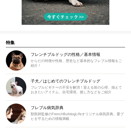
特集
フレンチブルドッグの性格／基本情報
からだの特徴や性格、歴史など基本的なフレブル情報をご
紹介！
子犬／はじめてのフレンチブルドッグ
フレブルビギナーの不安を解消！迎える前の心得、揃えて
おきたいアイテム、自宅環境、接し方などをご紹介
フレブル病気辞典
獣医師監修のFrenchBulldogLifeオリジナル病気辞典。愛ブ
ヒを守るための情報満載