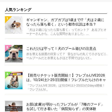
人気ランキング
ギャンギャン、ガブガブは1歳まで!?「犬は２歳に
なったら落ち着く」という都市伝説は本当？
「犬は２歳になったら落ち着く」ってホント？ あるブヒオ
ーナーさんから、こんな質問がありました。...
これだけは守って！犬のプール遊びの注意点
水を替える頻度の目安って？ 昔ながらの丸くて小さなビニ
ールプールだと水替えもさほど手間ではないけ...
【前売りチケット販売開始！】フレブルLIVE2026
は、10/24(土)-25(日)開催！フレブルだらけのキャ
ンプ・前夜祭・バスプランも新登場!?
「フレブルLIVE 2026」は10/24(土)-25(日)の2days開催！
「フレブルLIV...
お肌(皮膚)が弱かったフレブルが「7種のフード」
を試して行き着いた「病院知らず」の実体験