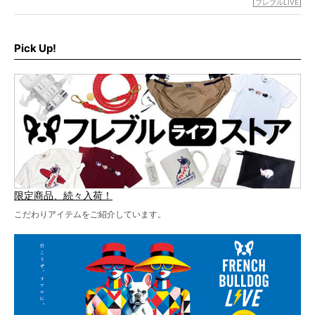
フレブルLIVE
お届けです！
さらに今年はビッグニュースが。
なんと、ヒップホップグループ「スチャダラパー」がフレ
最後には2025年の情報もありますので、要チェックでござ
ブルLIVEのテーマソングを制作してくれることになりまし
います！
た！
Pick Up!
テーマソングの情報やお得な前売りチケットの販売情報な
ど、内容盛りだくさんでお送りしていますので、最後まで
お見逃しなく！
限定商品、続々入荷！
こだわりアイテムをご紹介しています。