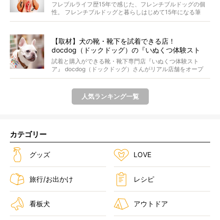
フレブルライフ歴15年で感じた、フレンチブルドッグの個
性。 フレンチブルドッグと暮らしはじめて15年になる筆
者...
【取材】犬の靴・靴下を試着できる店！
docdog（ドックドッグ）の『いぬくつ体験スト
ア』に行ってみた
試着と購入ができる靴・靴下専門店『いぬくつ体験スト
ア』 docdog（ドックドッグ）さんがリアル店舗をオープ
ン...
人気ランキング一覧
カテゴリー
グッズ
LOVE
旅行/お出かけ
レシピ
看板犬
アウトドア