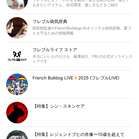
おきたいアイテム、自宅環境、接し方などをご紹介
フレブル病気辞典
獣医師監修のFrenchBulldogLifeオリジナル病気辞典。愛ブ
ヒを守るための情報満載
フレブルライフ ストア
本当にいいものだけを、厳選紹介。FBLの公式オンラインス
トアです
French Bulldog LIVE
2025 (フレブルLIVE)
【特集】シン・スキンケア
【特集】レジェンドブヒの肖像ー10歳を超えて