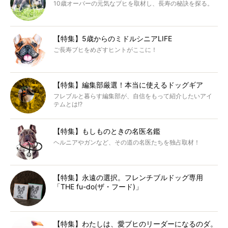
10歳オーバーの元気なブヒを取材し、長寿の秘訣を探る。
【特集】5歳からのミドルシニアLIFE
ご長寿ブヒをめざすヒントがここに！
【特集】編集部厳選！本当に使えるドッグギア
フレブルと暮らす編集部が、自信をもって紹介したいアイ
テムとは!?
【特集】もしものときの名医名鑑
ヘルニアやガンなど、その道の名医たちを独占取材！
【特集】永遠の選択。フレンチブルドッグ専用
「THE fu-do(ザ・フード)」
【特集】わたしは、愛ブヒのリーダーになるのダ。