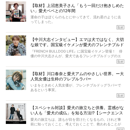
しい」とされるこの病気。
【取材】上沼恵美子さん「もう一回だけ抱きしめた
ところが、フレンチブルドッグの桃太郎は9歳で脳腫瘍を発
い」愛犬ベベとの12年間
症し、なんと4年7ヶ月間も生き抜いたのです。旅立ったと
きの年齢は13歳と11ヶ月、レジェンド級のレジェンドでし
運命の子はぼくらのもとにやってきて、流れ星のように去
た。さらには、治療後3年間は一度も発作が起きなかったと
ってしまった。
いいます。
その悲しみを語ることはなかなかむずかしい。
取材
この事実はフレンチブルドッグだけでなく、脳腫瘍と闘う
けれども、ぼくらはそのことについて考えたいし、泣き出
多くの犬たちに勇気と希望を与えるに違いありません。桃
しそうな飼い主さんを目の前にして、ほんのすこしでも寄
太郎のオーナーである佐藤さんご夫婦に、治療の選択やケ
【中川大志インタビュー】エマは犬ではなく、大切
り添いたいと思う。
アについて詳しくお話しをうかがいました。
な娘です。国宝級イケメンが愛犬のフレンチブルド
その悲しみをいますぐ解消することはできないが、話をき
いて、泣いたり笑ったりするのもいいだろう。
ッグと一緒に登場
『FRENCH BULLDOG LIFE』に国宝級イケメン登場！ 俳
こんな子だった、こんなにいい子だった、ほんとうに愛し
優の中川大志さんが、愛犬であるフレンチブルドッグのエ
ていたと。
マちゃん（2歳の女の子）にメロメロとの情報を聞きつけ、
取材
ぼくらは上沼恵美子さんのご自宅へ伺って、お話をきこう
中川さんを直撃。そのフレブル愛をたっぷり語っていただ
と思った。
きました。他のフレブルオーナーさん同様、濃すぎる親バ
【取材】川口春奈と愛犬アムのやさしい世界。ー大
カエピソードが次から次へと飛び出しました。
人気女優は生粋のフレブルラバー
いまをときめく人気女優が、フレンチブルドッグラバーで
あるという事実。
そうです、その人は川口春奈さん。
取材
アムちゃんというパイドの女の子と暮らしています。
話を聞けば聞くほど、そして春奈さんとアムちゃんのやり
【スペシャル対談】愛犬の旅立ちと供養。霊感がな
とりを目の当たりにするほどに、そのフレンチブルドッグ
い人も「愛犬の成仏」を知る方法!?【シークエンス
愛がわたしたちのそれとまったく同じであることに、なん
だかうれしくなってしまったのでした。
はやとも×PELI】
愛犬の旅立ちは、誰もが目を背けたくなるもの。けれど事
春奈さんとアムちゃんのすてきな暮らしを、BUHI編集長の
前に知っておくこと、考えておくことで、救われることが
小西がいつくしみながら、切り取らせていただきます。
たくさんあります。
対談