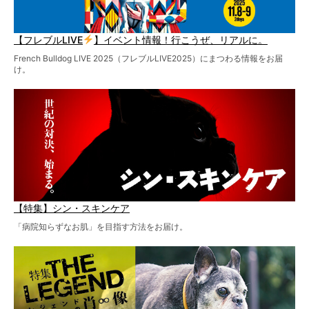
【フレブルLIVE
】イベント情報！行こうぜ、リアルに。
French Bulldog LIVE 2025（フレブルLIVE2025）にまつわる情報をお届
け。
【特集】シン・スキンケア
「病院知らずなお肌」を目指す方法をお届け。