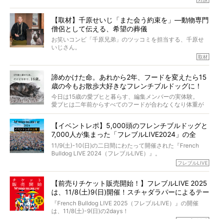
今回は、お盆スペシャル企画。世間が認めるほどの霊視能
【取材】千原せいじ「また会う約束を」―動物専門
力をもつお笑い芸人「シークエンスはやとも」さんに、愛
僧侶として伝える、希望の葬儀
犬の旅立ちや供養についてインタビュー。
インタビュアー兼対談相手は、大の犬好きで心霊分野の知
お笑いコンビ「千原兄弟」のツッコミを担当する、千原せ
識にも長けているPELIさん。
いじさん。
取材
「愛犬が旅立ったあと、ベッドやおもちゃはどうすればい
今年で結成35周年を迎え、芸人としての活躍も目覚ましい
い？」「お骨はどうするべき？」「お花やお線香は喜んで
中、2024年5月に動物専門僧侶になり世間を驚かせまし
くれる？」
諦めかけた命。あれから2年、フードを変えたら15
た。
さらには、霊感がない人でも愛犬が成仏したことを知る方
歳の今もお散歩大好きなフレンチブルドッグに！
僧侶としての名は「靖賢（せいけん）」。
法まで。
当時54歳という年齢にして、なぜ動物専門僧侶という道を
今日は15歳の愛ブヒと暮らす、編集メンバーの実体験。
選んだのか。
愛ブヒは二年前からすべてのフードが合わなくなり体重が
お笑い芸人だからこそ暗くなりすぎない、むしろ心がスッ
また、愛犬の旅立ちとどのように向き合うべきなのか。
激減。検査をしても異常はなく「年齢のせいですね…」と言
と軽くなる。
「動物専門僧侶」という立場で、お話しをうかがいまし
われてしまいました。
永久保存版のスペシャル対談です！
【イベントレポ】5,000頭のフレンチブルドッグと
た。
もう諦めるしかないのかな…そんなとき、我が家に届いたの
7,000人が集まった「フレブルLIVE2024」の全
が「THE fu-do(ザ・フード)」の試食品でした。
貌！
そして「THE fu-do(ザ・フード)」を食べつづけて二年、愛
11/9(土)-10(日)の二日間にわたって開催された『French
ブヒは15歳になり、今も元気にお散歩をしています。
Bulldog LIVE 2024（フレブルLIVE）』。
今回は、二年前の絶望から今までを包み隠さず、時系列で
今年はのべ5,000頭のフレンチブルドッグと7,000人のフレ
フレブルLIVE
お話しさせていただきます。
ブルオーナーが集まりました！
【前売りチケット販売開始！】フレブルLIVE 2025
day1の司会はフレブルラバーのロッチさん。day2の音楽フ
は、11/8(土)9(日)開催！スチャダラパーによるテー
ェスには世代ど真ん中のPUFFYが出演するなど、例年以上
に豪華なラインナップ。
マソング制作も決定
『French Bulldog LIVE 2025（フレブルLIVE）』の開催
北は北海道、南は鹿児島県から。全国のフレンチブルドッ
は、11/8(土)-9(日)の2days！
グが一堂に会した「フレブルLIVE2024」の模様を、詳しく
お得な前売りチケット、いよいよ販売スタートです！