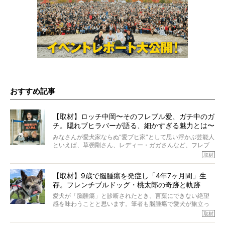
おすすめ記事
【取材】ロッチ中岡〜そのフレブル愛、ガチ中のガ
チ。隠れブヒラバーが語る、細かすぎる魅力とは〜
【前編】
みなさんが愛犬家ならぬ“愛ブヒ家”として思い浮かぶ芸能人
といえば、草彅剛さん、レディー・ガガさんなど、フレブ
ルを飼っている方が多いと思います。が、ロッチ中岡さん
取材
も、じつは大のフレブルラバーだというのをご存知です
か？ フレブルを飼っていないのにもかかわらず、中岡さ
【取材】9歳で脳腫瘍を発症し「4年7ヶ月間」生
んのインスタグラムを覗くと、たくさんのフレブルアカウ
存。フレンチブルドッグ・桃太郎の奇跡と軌跡
ントがフォローされていて、わが『FRENCH BULLDOG
LIFE』モデルのnicoやトーラスも、その中の一頭。
愛犬が「脳腫瘍」と診断されたとき、言葉にできない絶望
そんな中岡さんに、フレブルの魅力を語っていただきまし
感を味わうことと思います。筆者も脳腫瘍で愛犬が旅立っ
た。そのブヒ愛っぷりは、思ってた以上！ ガチ中のガチ
たひとり。だからこそ、どれほど厄介で困難な病気かを理
取材
でした!?
解をしているつもりです。「発症から1年生存すれば素晴ら