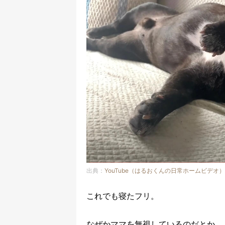
出典：
YouTube（はるおくんの日常ホームビデオ）
これでも寝たフリ。
なぜかママを無視しているのだとか。