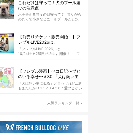
これだけは守って！犬のプール遊
びの注意点
水を替える頻度の目安って？ 昔ながら
の丸くて小さなビニールプールだと水
替えもさほど手間ではないけ...
【前売りチケット販売開始！】フ
レブルLIVE2026は、
10/24(土)-25(日)開催！フレブル
「フレブルLIVE 2026」は
だらけのキャンプ・前夜祭・バス
10/24(土)-25(日)の2days開催！ 「フ
プランも新登場!?
レブルLIV...
【フレブル漫画】ペコ日記〜ブヒ
のいる幸せ〜＃80 「犬は飼い主
に似る」と言うけれど…逆もまた
「犬は飼い主に似る」と言うけれど…逆
しかり!? 作・Cランチ
もまたしかり!? 1 2 3 4 5 6 7 愛ブヒがい
なかったら、マンホ...
人気ランキング一覧