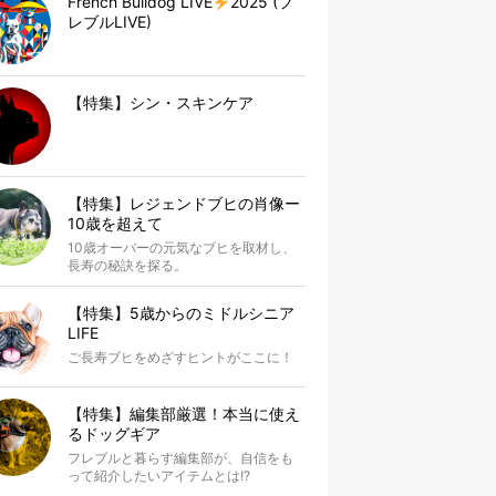
French Bulldog LIVE
2025 (フ
レブルLIVE)
【特集】シン・スキンケア
【特集】レジェンドブヒの肖像ー
10歳を超えて
10歳オーバーの元気なブヒを取材し、
長寿の秘訣を探る。
【特集】5歳からのミドルシニア
LIFE
ご長寿ブヒをめざすヒントがここに！
【特集】編集部厳選！本当に使え
るドッグギア
フレブルと暮らす編集部が、自信をも
って紹介したいアイテムとは!?