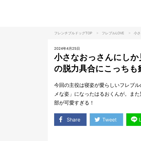
>
>
フレンチブルドッグTOP
フレブル
LOVE
小さ
2024年4月25日
小さなおっさんにしか
の脱力具合にこっちも
今回の主役は寝姿が愛らしいフレブル
メな姿」になったはるおくんが。また
部が可愛すぎる！
Share
Tweet