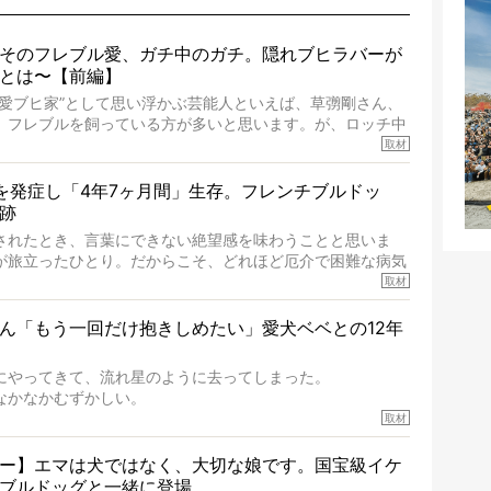
そのフレブル愛、ガチ中のガチ。隠れブヒラバーが
とは〜【前編】
“愛ブヒ家”として思い浮かぶ芸能人といえば、草彅剛さん、
、フレブルを飼っている方が多いと思います。が、ロッチ中
レブルラバーだというのをご存知ですか？ フレブルを飼っ
取材
ず、中岡さんのインスタグラムを覗くと、たくさんのフレブ
いて、わが『FRENCH BULLDOG LIFE』モデルのnico
を発症し「4年7ヶ月間」生存。フレンチブルドッ
一頭。
跡
ブルの魅力を語っていただきました。そのブヒ愛っぷりは、
されたとき、言葉にできない絶望感を味わうことと思いま
ガチでした!?
が旅立ったひとり。だからこそ、どれほど厄介で困難な病気
りです。「発症から1年生存すれば素晴らしい」とされるこ
取材
ドッグの桃太郎は9歳で脳腫瘍を発症し、なんと4年7ヶ月間
ん「もう一回だけ抱きしめたい」愛犬ベベとの12年
ったときの年齢は13歳と11ヶ月、レジェンド級のレジェン
療後3年間は一度も発作が起きなかったといいます。
にやってきて、流れ星のように去ってしまった。
ドッグだけでなく、脳腫瘍と闘う多くの犬たちに勇気と希望
なかなかむずかしい。
ん。桃太郎のオーナーである佐藤さんご夫婦に、治療の選択
ことについて考えたいし、泣き出しそうな飼い主さんを目の
取材
話しをうかがいました。
でも寄り添いたいと思う。
消することはできないが、話をきいて、泣いたり笑ったりす
ー】エマは犬ではなく、大切な娘です。国宝級イケ
ブルドッグと一緒に登場