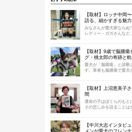
【取材】ロッチ中岡〜
語る、細かすぎる魅力
みなさんが愛犬家ならぬ
レディー・ガガさんなど
岡さんも、じつは大のフ
ていないのにもかかわら
ルアカウントがフォローされて
【取材】9歳で脳腫瘍
やトーラスも、その中の
グ・桃太郎の奇跡と軌
そんな中岡さんに、フレ
愛犬が「脳腫瘍」と診断
思ってた以上！ ガチ中の
す。筆者も脳腫瘍で愛犬
かを理解をしているつも
の病気。
ところが、フレンチブル
【取材】上沼恵美子さ
も生き抜いたのです。旅立
間
ドでした。さらには、治
運命の子はぼくらのもと
この事実はフレンチブル
その悲しみを語ることは
を与えるに違いありませ
けれども、ぼくらはその
やケアについて詳しくお
前にして、ほんのすこし
その悲しみをいますぐ解
【中川大志インタビュ
るのもいいだろう。
メンが愛犬のフレンチ