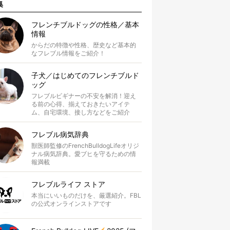
集
フレンチブルドッグの性格／基本
情報
からだの特徴や性格、歴史など基本的
なフレブル情報をご紹介！
子犬／はじめてのフレンチブルド
ッグ
フレブルビギナーの不安を解消！迎え
る前の心得、揃えておきたいアイテ
ム、自宅環境、接し方などをご紹介
フレブル病気辞典
獣医師監修のFrenchBulldogLifeオリジ
ナル病気辞典。愛ブヒを守るための情
報満載
フレブルライフ ストア
本当にいいものだけを、厳選紹介。FBL
の公式オンラインストアです