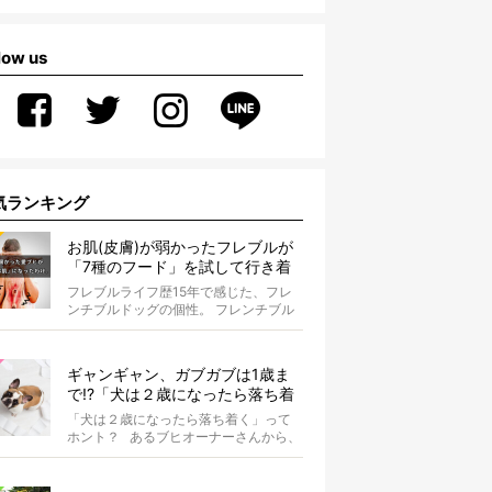
low us
気ランキング
お肌(皮膚)が弱かったフレブルが
「7種のフード」を試して行き着
いた「病院知らず」の実体験
フレブルライフ歴15年で感じた、フレ
ンチブルドッグの個性。 フレンチブル
ドッグと暮らしはじめて15年になる筆
者...
ギャンギャン、ガブガブは1歳ま
で!?「犬は２歳になったら落ち着
く」という都市伝説は本当？
「犬は２歳になったら落ち着く」って
ホント？ あるブヒオーナーさんから、
こんな質問がありました。...