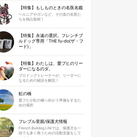
【特集】もしものときの名医名鑑
ヘルニアやガンなど、その道の名医た
ちを独占取材！
【特集】永遠の選択。フレンチブ
ルドッグ専用「THE fu-do(ザ・フ
ード)」
【特集】わたしは、愛ブヒのリー
ダーになるのダ。
プロドッグトレーナーが、リーダーに
なるための秘訣を解説！
虹の橋
愛ブヒが虹の橋へ向かう準備をするた
めの場所
フレブル里親/保護犬情報
French Bulldog Lifeでは、保護犬を一
頭でも多く救うための活動支援をして