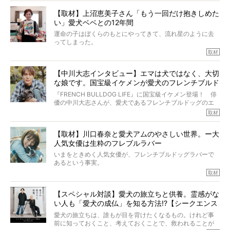
しい」とされるこの病気。
【取材】上沼恵美子さん「もう一回だけ抱きしめた
ところが、フレンチブルドッグの桃太郎は9歳で脳腫瘍を発
い」愛犬ベベとの12年間
症し、なんと4年7ヶ月間も生き抜いたのです。旅立ったと
きの年齢は13歳と11ヶ月、レジェンド級のレジェンドでし
運命の子はぼくらのもとにやってきて、流れ星のように去
た。さらには、治療後3年間は一度も発作が起きなかったと
ってしまった。
いいます。
その悲しみを語ることはなかなかむずかしい。
取材
この事実はフレンチブルドッグだけでなく、脳腫瘍と闘う
けれども、ぼくらはそのことについて考えたいし、泣き出
多くの犬たちに勇気と希望を与えるに違いありません。桃
しそうな飼い主さんを目の前にして、ほんのすこしでも寄
太郎のオーナーである佐藤さんご夫婦に、治療の選択やケ
【中川大志インタビュー】エマは犬ではなく、大切
り添いたいと思う。
アについて詳しくお話しをうかがいました。
な娘です。国宝級イケメンが愛犬のフレンチブルド
その悲しみをいますぐ解消することはできないが、話をき
いて、泣いたり笑ったりするのもいいだろう。
ッグと一緒に登場
『FRENCH BULLDOG LIFE』に国宝級イケメン登場！ 俳
こんな子だった、こんなにいい子だった、ほんとうに愛し
優の中川大志さんが、愛犬であるフレンチブルドッグのエ
ていたと。
マちゃん（2歳の女の子）にメロメロとの情報を聞きつけ、
取材
ぼくらは上沼恵美子さんのご自宅へ伺って、お話をきこう
中川さんを直撃。そのフレブル愛をたっぷり語っていただ
と思った。
きました。他のフレブルオーナーさん同様、濃すぎる親バ
【取材】川口春奈と愛犬アムのやさしい世界。ー大
カエピソードが次から次へと飛び出しました。
人気女優は生粋のフレブルラバー
いまをときめく人気女優が、フレンチブルドッグラバーで
あるという事実。
そうです、その人は川口春奈さん。
取材
アムちゃんというパイドの女の子と暮らしています。
話を聞けば聞くほど、そして春奈さんとアムちゃんのやり
【スペシャル対談】愛犬の旅立ちと供養。霊感がな
とりを目の当たりにするほどに、そのフレンチブルドッグ
い人も「愛犬の成仏」を知る方法!?【シークエンス
愛がわたしたちのそれとまったく同じであることに、なん
だかうれしくなってしまったのでした。
はやとも×PELI】
愛犬の旅立ちは、誰もが目を背けたくなるもの。けれど事
春奈さんとアムちゃんのすてきな暮らしを、BUHI編集長の
前に知っておくこと、考えておくことで、救われることが
小西がいつくしみながら、切り取らせていただきます。