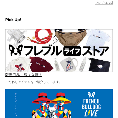
グが一堂に会した「フレブルLIVE2024」の模様を、詳しく
お得な前売りチケット、いよいよ販売スタートです！
フレブルLIVE
お届けです！
さらに今年はビッグニュースが。
なんと、ヒップホップグループ「スチャダラパー」がフレ
最後には2025年の情報もありますので、要チェックでござ
ブルLIVEのテーマソングを制作してくれることになりまし
います！
た！
Pick Up!
テーマソングの情報やお得な前売りチケットの販売情報な
ど、内容盛りだくさんでお送りしていますので、最後まで
お見逃しなく！
限定商品、続々入荷！
こだわりアイテムをご紹介しています。