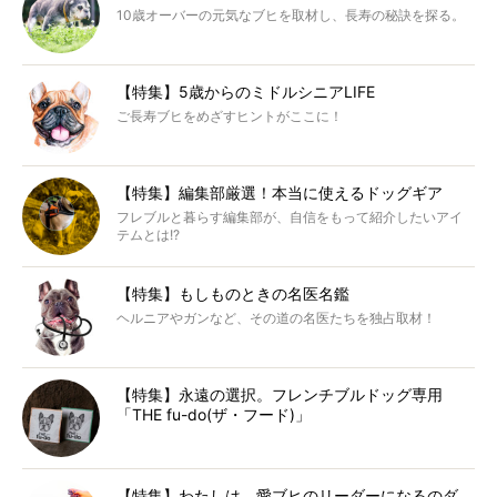
10歳オーバーの元気なブヒを取材し、長寿の秘訣を探る。
【特集】5歳からのミドルシニアLIFE
ご長寿ブヒをめざすヒントがここに！
【特集】編集部厳選！本当に使えるドッグギア
フレブルと暮らす編集部が、自信をもって紹介したいアイ
テムとは!?
【特集】もしものときの名医名鑑
ヘルニアやガンなど、その道の名医たちを独占取材！
【特集】永遠の選択。フレンチブルドッグ専用
「THE fu-do(ザ・フード)」
【特集】わたしは、愛ブヒのリーダーになるのダ。