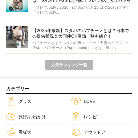
は、10/24(土)-25(日)開催！フレブルだらけのキャ
ンプ・前夜祭・バスプランも新登場!?
「フレブルLIVE 2026」は10/24(土)-25(日)の2days開催！
「フレブルLIV...
【2025年最新】スタバのパプチーノとは？日本で
の提供状況＆犬同伴OK店舗一覧も紹介！
パプチーノとは？ スタバの裏メニュー「犬用ホイップ」の
正体 「パプチーノ（Puppuccino）」とは、紙コッ...
人気ランキング一覧
カテゴリー
グッズ
LOVE
旅行/お出かけ
レシピ
看板犬
アウトドア