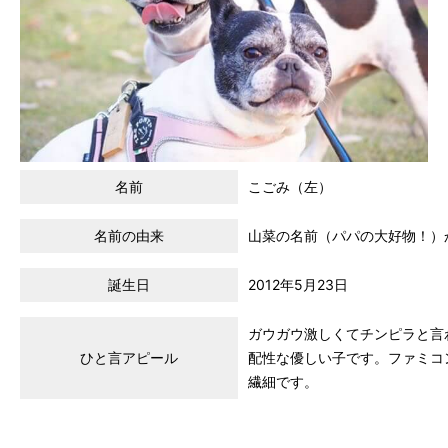
名前
こごみ（左）
名前の由来
山菜の名前（パパの大好物！）
誕生日
2012年5月23日
ガウガウ激しくてチンピラと言
ひと言アピール
配性な優しい子です。ファミコ
繊細です。