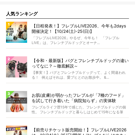
人気ランキング
【日程発表！】フレブルLIVE2026、今年も2days
開催決定！【10/24(土)-25(日)】
「フレブルLIVE2026」やるぜ、今年も！ 「フレブル
LIVE」は、フレンチブルドッグとオーナ...
【令和・最新版】パグとフレンチブルドッグの違い
ってなに？～徹底解説～
【事実！】パグとフレンチブルドッグって、よく間違われ
る！ 例えばそれは、愛ブヒとのお散歩中。 &...
お肌(皮膚)が弱かったフレブルが「7種のフード」
を試して行き着いた「病院知らず」の実体験
フレブルライフ歴15年で感じた、フレンチブルドッグの個
性。 フレンチブルドッグと暮らしはじめて15年になる筆
者...
【前売りチケット販売開始！】フレブルLIVE2026