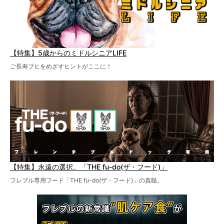
【特集】5歳からのミドルシニアLIFE
ご長寿ブヒをめざすヒントがここに！
【特集】永遠の選択。「THE fu-do(ザ・フード)」
フレブル専用フード「THE fu-do(ザ・フード)」の真髄。