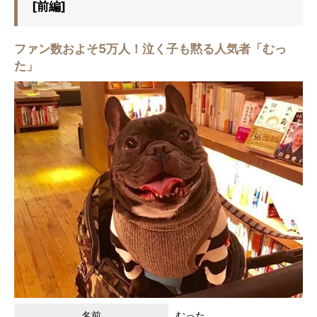
[前編]
ファン数およそ5万人！泣く子も黙る人気者「むっ
た」
名前
むった