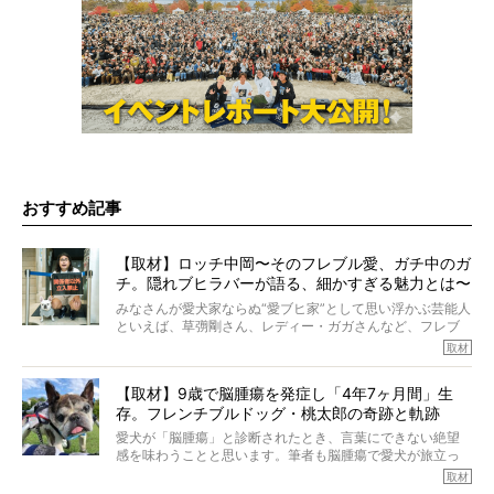
おすすめ記事
【取材】ロッチ中岡〜そのフレブル愛、ガチ中のガ
チ。隠れブヒラバーが語る、細かすぎる魅力とは〜
【前編】
みなさんが愛犬家ならぬ“愛ブヒ家”として思い浮かぶ芸能人
といえば、草彅剛さん、レディー・ガガさんなど、フレブ
ルを飼っている方が多いと思います。が、ロッチ中岡さん
取材
も、じつは大のフレブルラバーだというのをご存知です
か？ フレブルを飼っていないのにもかかわらず、中岡さ
【取材】9歳で脳腫瘍を発症し「4年7ヶ月間」生
んのインスタグラムを覗くと、たくさんのフレブルアカウ
存。フレンチブルドッグ・桃太郎の奇跡と軌跡
ントがフォローされていて、わが『FRENCH BULLDOG
LIFE』モデルのnicoやトーラスも、その中の一頭。
愛犬が「脳腫瘍」と診断されたとき、言葉にできない絶望
そんな中岡さんに、フレブルの魅力を語っていただきまし
感を味わうことと思います。筆者も脳腫瘍で愛犬が旅立っ
た。そのブヒ愛っぷりは、思ってた以上！ ガチ中のガチ
たひとり。だからこそ、どれほど厄介で困難な病気かを理
取材
でした!?
解をしているつもりです。「発症から1年生存すれば素晴ら