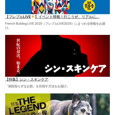
【フレブルLIVE
】イベント情報！行こうぜ、リアルに。
French Bulldog LIVE 2025（フレブルLIVE2025）にまつわる情報をお届
け。
【特集】シン・スキンケア
「病院知らずなお肌」を目指す方法をお届け。