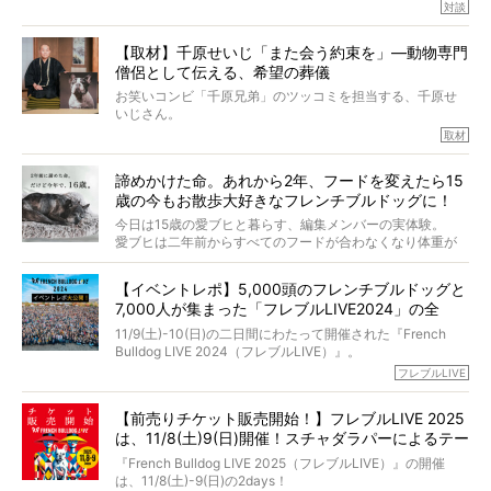
たくさんあります。
対談
今回は、お盆スペシャル企画。世間が認めるほどの霊視能
【取材】千原せいじ「また会う約束を」―動物専門
力をもつお笑い芸人「シークエンスはやとも」さんに、愛
僧侶として伝える、希望の葬儀
犬の旅立ちや供養についてインタビュー。
インタビュアー兼対談相手は、大の犬好きで心霊分野の知
お笑いコンビ「千原兄弟」のツッコミを担当する、千原せ
識にも長けているPELIさん。
いじさん。
取材
「愛犬が旅立ったあと、ベッドやおもちゃはどうすればい
今年で結成35周年を迎え、芸人としての活躍も目覚ましい
い？」「お骨はどうするべき？」「お花やお線香は喜んで
中、2024年5月に動物専門僧侶になり世間を驚かせまし
くれる？」
諦めかけた命。あれから2年、フードを変えたら15
た。
さらには、霊感がない人でも愛犬が成仏したことを知る方
歳の今もお散歩大好きなフレンチブルドッグに！
僧侶としての名は「靖賢（せいけん）」。
法まで。
当時54歳という年齢にして、なぜ動物専門僧侶という道を
今日は15歳の愛ブヒと暮らす、編集メンバーの実体験。
選んだのか。
愛ブヒは二年前からすべてのフードが合わなくなり体重が
お笑い芸人だからこそ暗くなりすぎない、むしろ心がスッ
また、愛犬の旅立ちとどのように向き合うべきなのか。
激減。検査をしても異常はなく「年齢のせいですね…」と言
と軽くなる。
「動物専門僧侶」という立場で、お話しをうかがいまし
われてしまいました。
永久保存版のスペシャル対談です！
【イベントレポ】5,000頭のフレンチブルドッグと
た。
もう諦めるしかないのかな…そんなとき、我が家に届いたの
7,000人が集まった「フレブルLIVE2024」の全
が「THE fu-do(ザ・フード)」の試食品でした。
貌！
そして「THE fu-do(ザ・フード)」を食べつづけて二年、愛
11/9(土)-10(日)の二日間にわたって開催された『French
ブヒは15歳になり、今も元気にお散歩をしています。
Bulldog LIVE 2024（フレブルLIVE）』。
今回は、二年前の絶望から今までを包み隠さず、時系列で
今年はのべ5,000頭のフレンチブルドッグと7,000人のフレ
フレブルLIVE
お話しさせていただきます。
ブルオーナーが集まりました！
【前売りチケット販売開始！】フレブルLIVE 2025
day1の司会はフレブルラバーのロッチさん。day2の音楽フ
は、11/8(土)9(日)開催！スチャダラパーによるテー
ェスには世代ど真ん中のPUFFYが出演するなど、例年以上
に豪華なラインナップ。
マソング制作も決定
『French Bulldog LIVE 2025（フレブルLIVE）』の開催
北は北海道、南は鹿児島県から。全国のフレンチブルドッ
は、11/8(土)-9(日)の2days！