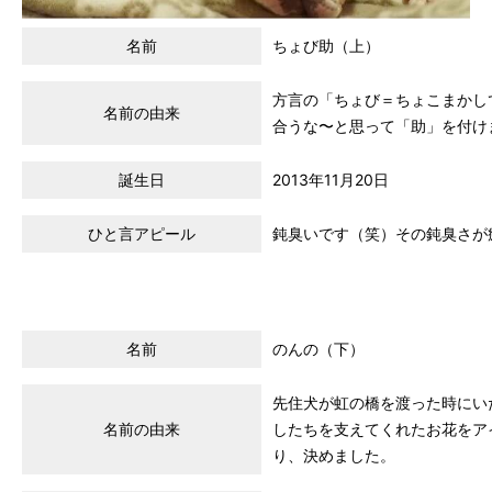
名前
ちょび助（上）
方言の「ちょび＝ちょこまかし
名前の由来
合うな〜と思って「助」を付け
誕生日
2013年11月20日
ひと言アピール
鈍臭いです（笑）その鈍臭さが
名前
のんの（下）
先住犬が虹の橋を渡った時にい
名前の由来
したちを支えてくれたお花をア
り、決めました。