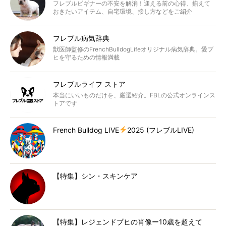
フレブルビギナーの不安を解消！迎える前の心得、揃えて
おきたいアイテム、自宅環境、接し方などをご紹介
フレブル病気辞典
獣医師監修のFrenchBulldogLifeオリジナル病気辞典。愛ブ
ヒを守るための情報満載
フレブルライフ ストア
本当にいいものだけを、厳選紹介。FBLの公式オンラインス
トアです
French Bulldog LIVE
2025 (フレブルLIVE)
【特集】シン・スキンケア
【特集】レジェンドブヒの肖像ー10歳を超えて