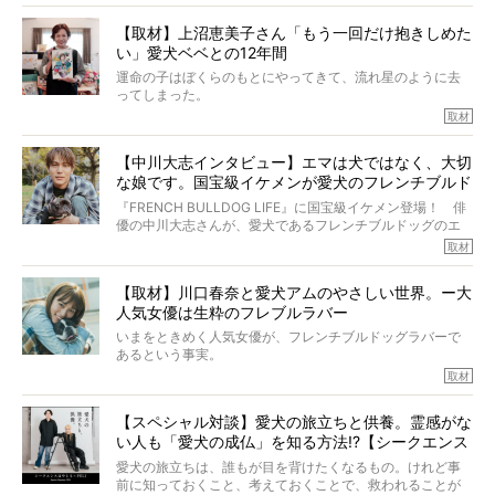
解をしているつもりです。「発症から1年生存すれば素晴ら
しい」とされるこの病気。
【取材】上沼恵美子さん「もう一回だけ抱きしめた
ところが、フレンチブルドッグの桃太郎は9歳で脳腫瘍を発
い」愛犬ベベとの12年間
症し、なんと4年7ヶ月間も生き抜いたのです。旅立ったと
きの年齢は13歳と11ヶ月、レジェンド級のレジェンドでし
運命の子はぼくらのもとにやってきて、流れ星のように去
た。さらには、治療後3年間は一度も発作が起きなかったと
ってしまった。
いいます。
その悲しみを語ることはなかなかむずかしい。
取材
この事実はフレンチブルドッグだけでなく、脳腫瘍と闘う
けれども、ぼくらはそのことについて考えたいし、泣き出
多くの犬たちに勇気と希望を与えるに違いありません。桃
しそうな飼い主さんを目の前にして、ほんのすこしでも寄
太郎のオーナーである佐藤さんご夫婦に、治療の選択やケ
【中川大志インタビュー】エマは犬ではなく、大切
り添いたいと思う。
アについて詳しくお話しをうかがいました。
な娘です。国宝級イケメンが愛犬のフレンチブルド
その悲しみをいますぐ解消することはできないが、話をき
いて、泣いたり笑ったりするのもいいだろう。
ッグと一緒に登場
『FRENCH BULLDOG LIFE』に国宝級イケメン登場！ 俳
こんな子だった、こんなにいい子だった、ほんとうに愛し
優の中川大志さんが、愛犬であるフレンチブルドッグのエ
ていたと。
マちゃん（2歳の女の子）にメロメロとの情報を聞きつけ、
取材
ぼくらは上沼恵美子さんのご自宅へ伺って、お話をきこう
中川さんを直撃。そのフレブル愛をたっぷり語っていただ
と思った。
きました。他のフレブルオーナーさん同様、濃すぎる親バ
【取材】川口春奈と愛犬アムのやさしい世界。ー大
カエピソードが次から次へと飛び出しました。
人気女優は生粋のフレブルラバー
いまをときめく人気女優が、フレンチブルドッグラバーで
あるという事実。
そうです、その人は川口春奈さん。
取材
アムちゃんというパイドの女の子と暮らしています。
話を聞けば聞くほど、そして春奈さんとアムちゃんのやり
【スペシャル対談】愛犬の旅立ちと供養。霊感がな
とりを目の当たりにするほどに、そのフレンチブルドッグ
い人も「愛犬の成仏」を知る方法!?【シークエンス
愛がわたしたちのそれとまったく同じであることに、なん
だかうれしくなってしまったのでした。
はやとも×PELI】
愛犬の旅立ちは、誰もが目を背けたくなるもの。けれど事
春奈さんとアムちゃんのすてきな暮らしを、BUHI編集長の
前に知っておくこと、考えておくことで、救われることが