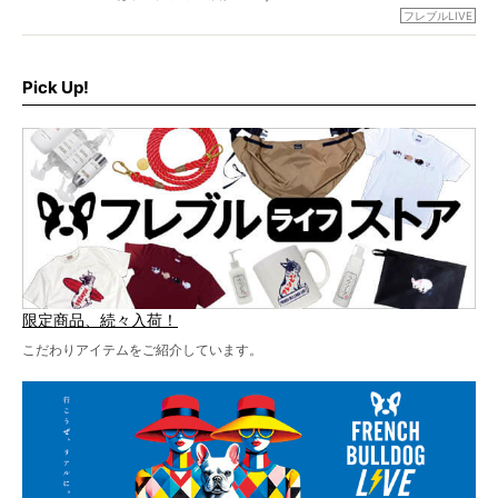
グが一堂に会した「フレブルLIVE2024」の模様を、詳しく
お得な前売りチケット、いよいよ販売スタートです！
フレブルLIVE
お届けです！
さらに今年はビッグニュースが。
なんと、ヒップホップグループ「スチャダラパー」がフレ
最後には2025年の情報もありますので、要チェックでござ
ブルLIVEのテーマソングを制作してくれることになりまし
います！
た！
Pick Up!
テーマソングの情報やお得な前売りチケットの販売情報な
ど、内容盛りだくさんでお送りしていますので、最後まで
お見逃しなく！
限定商品、続々入荷！
こだわりアイテムをご紹介しています。