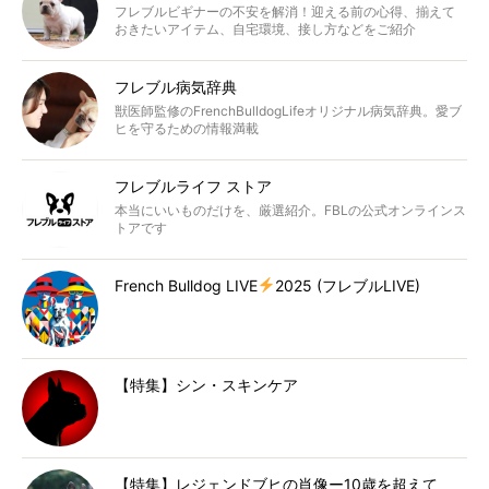
フレブルビギナーの不安を解消！迎える前の心得、揃えて
おきたいアイテム、自宅環境、接し方などをご紹介
フレブル病気辞典
獣医師監修のFrenchBulldogLifeオリジナル病気辞典。愛ブ
ヒを守るための情報満載
フレブルライフ ストア
本当にいいものだけを、厳選紹介。FBLの公式オンラインス
トアです
French Bulldog LIVE
2025 (フレブルLIVE)
【特集】シン・スキンケア
【特集】レジェンドブヒの肖像ー10歳を超えて