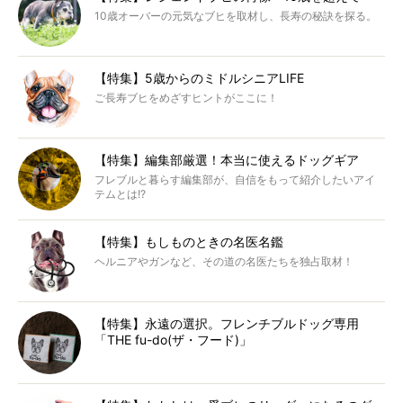
10歳オーバーの元気なブヒを取材し、長寿の秘訣を探る。
【特集】5歳からのミドルシニアLIFE
ご長寿ブヒをめざすヒントがここに！
【特集】編集部厳選！本当に使えるドッグギア
フレブルと暮らす編集部が、自信をもって紹介したいアイ
テムとは!?
【特集】もしものときの名医名鑑
ヘルニアやガンなど、その道の名医たちを独占取材！
【特集】永遠の選択。フレンチブルドッグ専用
「THE fu-do(ザ・フード)」