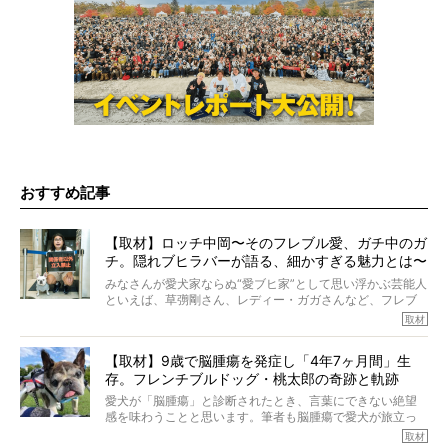
おすすめ記事
【取材】ロッチ中岡〜そのフレブル愛、ガチ中のガ
チ。隠れブヒラバーが語る、細かすぎる魅力とは〜
【前編】
みなさんが愛犬家ならぬ“愛ブヒ家”として思い浮かぶ芸能人
といえば、草彅剛さん、レディー・ガガさんなど、フレブ
ルを飼っている方が多いと思います。が、ロッチ中岡さん
取材
も、じつは大のフレブルラバーだというのをご存知です
か？ フレブルを飼っていないのにもかかわらず、中岡さ
【取材】9歳で脳腫瘍を発症し「4年7ヶ月間」生
んのインスタグラムを覗くと、たくさんのフレブルアカウ
存。フレンチブルドッグ・桃太郎の奇跡と軌跡
ントがフォローされていて、わが『FRENCH BULLDOG
LIFE』モデルのnicoやトーラスも、その中の一頭。
愛犬が「脳腫瘍」と診断されたとき、言葉にできない絶望
そんな中岡さんに、フレブルの魅力を語っていただきまし
感を味わうことと思います。筆者も脳腫瘍で愛犬が旅立っ
た。そのブヒ愛っぷりは、思ってた以上！ ガチ中のガチ
たひとり。だからこそ、どれほど厄介で困難な病気かを理
取材
でした!?