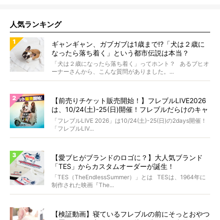
人気ランキング
ギャンギャン、ガブガブは1歳まで!?「犬は２歳に
なったら落ち着く」という都市伝説は本当？
「犬は２歳になったら落ち着く」ってホント？ あるブヒオ
ーナーさんから、こんな質問がありました。...
【前売りチケット販売開始！】フレブルLIVE2026
は、10/24(土)-25(日)開催！フレブルだらけのキャ
ンプ・前夜祭・バスプランも新登場!?
「フレブルLIVE 2026」は10/24(土)-25(日)の2days開催！
「フレブルLIV...
【愛ブヒがブランドのロゴに？】大人気ブランド
「TES」からカスタムオーダーが誕生！
「TES（TheEndlessSummer）」とは TESは、1964年に
制作された映画『The...
【検証動画】寝ているフレブルの前にそっとおやつ