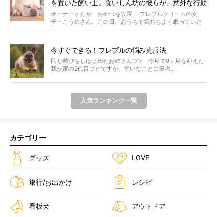
を置いた飼い主。食いしん坊の彼らが、意外な行動
に出た！
オーナーさんが、おやつを設置。 フレブルクリームの女
子・こうめさん。この日、おうちで気持ちよく眠っていた
ところ...
今すぐできる！フレブルの悩み克服法
同じ遊びをしはじめたお姉さんブヒ 今月で8ヶ月を迎えた
我が家の2代目ブヒですが、幸いなことに筆者...
人気ランキング一覧
カテゴリー
グッズ
LOVE
旅行/お出かけ
レシピ
看板犬
アウトドア