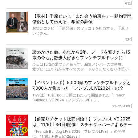
小西がいつくしみながら、切り取らせていただきます。
たくさんあります。
対談
今回は、お盆スペシャル企画。世間が認めるほどの霊視能
【取材】千原せいじ「また会う約束を」―動物専門
力をもつお笑い芸人「シークエンスはやとも」さんに、愛
僧侶として伝える、希望の葬儀
犬の旅立ちや供養についてインタビュー。
インタビュアー兼対談相手は、大の犬好きで心霊分野の知
お笑いコンビ「千原兄弟」のツッコミを担当する、千原せ
識にも長けているPELIさん。
いじさん。
取材
「愛犬が旅立ったあと、ベッドやおもちゃはどうすればい
今年で結成35周年を迎え、芸人としての活躍も目覚ましい
い？」「お骨はどうするべき？」「お花やお線香は喜んで
中、2024年5月に動物専門僧侶になり世間を驚かせまし
くれる？」
諦めかけた命。あれから2年、フードを変えたら15
た。
さらには、霊感がない人でも愛犬が成仏したことを知る方
歳の今もお散歩大好きなフレンチブルドッグに！
僧侶としての名は「靖賢（せいけん）」。
法まで。
当時54歳という年齢にして、なぜ動物専門僧侶という道を
今日は15歳の愛ブヒと暮らす、編集メンバーの実体験。
選んだのか。
愛ブヒは二年前からすべてのフードが合わなくなり体重が
お笑い芸人だからこそ暗くなりすぎない、むしろ心がスッ
また、愛犬の旅立ちとどのように向き合うべきなのか。
激減。検査をしても異常はなく「年齢のせいですね…」と言
と軽くなる。
「動物専門僧侶」という立場で、お話しをうかがいまし
われてしまいました。
永久保存版のスペシャル対談です！
【イベントレポ】5,000頭のフレンチブルドッグと
た。
もう諦めるしかないのかな…そんなとき、我が家に届いたの
7,000人が集まった「フレブルLIVE2024」の全
が「THE fu-do(ザ・フード)」の試食品でした。
貌！
そして「THE fu-do(ザ・フード)」を食べつづけて二年、愛
11/9(土)-10(日)の二日間にわたって開催された『French
ブヒは15歳になり、今も元気にお散歩をしています。
Bulldog LIVE 2024（フレブルLIVE）』。
今回は、二年前の絶望から今までを包み隠さず、時系列で
今年はのべ5,000頭のフレンチブルドッグと7,000人のフレ
フレブルLIVE
お話しさせていただきます。
ブルオーナーが集まりました！
【前売りチケット販売開始！】フレブルLIVE 2025
day1の司会はフレブルラバーのロッチさん。day2の音楽フ
は、11/8(土)9(日)開催！スチャダラパーによるテー
ェスには世代ど真ん中のPUFFYが出演するなど、例年以上
に豪華なラインナップ。
マソング制作も決定
『French Bulldog LIVE 2025（フレブルLIVE）』の開催
北は北海道、南は鹿児島県から。全国のフレンチブルドッ
は、11/8(土)-9(日)の2days！