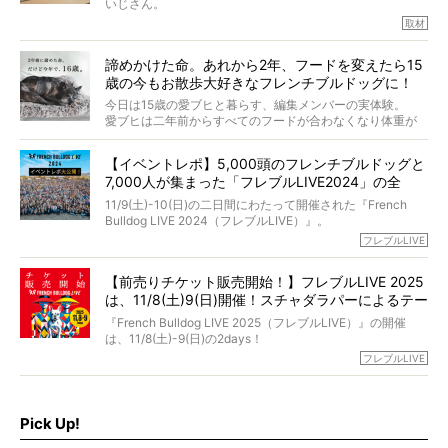
いじさん。
取材
「愛犬が旅立ったあと、ベッドやおもちゃはどうすればい
今年で結成35周年を迎え、芸人としての活躍も目覚ましい
い？」「お骨はどうするべき？」「お花やお線香は喜んで
中、2024年5月に動物専門僧侶になり世間を驚かせまし
くれる？」
諦めかけた命。あれから2年、フードを変えたら15
た。
さらには、霊感がない人でも愛犬が成仏したことを知る方
歳の今もお散歩大好きなフレンチブルドッグに！
僧侶としての名は「靖賢（せいけん）」。
法まで。
当時54歳という年齢にして、なぜ動物専門僧侶という道を
今日は15歳の愛ブヒと暮らす、編集メンバーの実体験。
選んだのか。
愛ブヒは二年前からすべてのフードが合わなくなり体重が
お笑い芸人だからこそ暗くなりすぎない、むしろ心がスッ
また、愛犬の旅立ちとどのように向き合うべきなのか。
激減。検査をしても異常はなく「年齢のせいですね…」と言
と軽くなる。
「動物専門僧侶」という立場で、お話しをうかがいまし
われてしまいました。
永久保存版のスペシャル対談です！
【イベントレポ】5,000頭のフレンチブルドッグと
た。
もう諦めるしかないのかな…そんなとき、我が家に届いたの
7,000人が集まった「フレブルLIVE2024」の全
が「THE fu-do(ザ・フード)」の試食品でした。
貌！
そして「THE fu-do(ザ・フード)」を食べつづけて二年、愛
11/9(土)-10(日)の二日間にわたって開催された『French
ブヒは15歳になり、今も元気にお散歩をしています。
Bulldog LIVE 2024（フレブルLIVE）』。
今回は、二年前の絶望から今までを包み隠さず、時系列で
今年はのべ5,000頭のフレンチブルドッグと7,000人のフレ
フレブルLIVE
お話しさせていただきます。
ブルオーナーが集まりました！
【前売りチケット販売開始！】フレブルLIVE 2025
day1の司会はフレブルラバーのロッチさん。day2の音楽フ
は、11/8(土)9(日)開催！スチャダラパーによるテー
ェスには世代ど真ん中のPUFFYが出演するなど、例年以上
に豪華なラインナップ。
マソング制作も決定
『French Bulldog LIVE 2025（フレブルLIVE）』の開催
北は北海道、南は鹿児島県から。全国のフレンチブルドッ
は、11/8(土)-9(日)の2days！
グが一堂に会した「フレブルLIVE2024」の模様を、詳しく
お得な前売りチケット、いよいよ販売スタートです！
フレブルLIVE
お届けです！
さらに今年はビッグニュースが。
なんと、ヒップホップグループ「スチャダラパー」がフレ
最後には2025年の情報もありますので、要チェックでござ
ブルLIVEのテーマソングを制作してくれることになりまし
います！
た！
Pick Up!