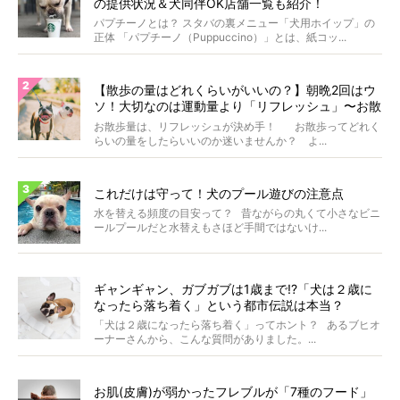
の提供状況＆犬同伴OK店舗一覧も紹介！
パプチーノとは？ スタバの裏メニュー「犬用ホイップ」の
正体 「パプチーノ（Puppuccino）」とは、紙コッ...
【散歩の量はどれくらいがいいの？】朝晩2回はウ
ソ！大切なのは運動量より「リフレッシュ」〜お散
歩にまつわる疑問FAQつき〜
お散歩量は、リフレッシュが決め手！ お散歩ってどれく
らいの量をしたらいいのか迷いませんか？ よ...
これだけは守って！犬のプール遊びの注意点
水を替える頻度の目安って？ 昔ながらの丸くて小さなビニ
ールプールだと水替えもさほど手間ではないけ...
ギャンギャン、ガブガブは1歳まで!?「犬は２歳に
なったら落ち着く」という都市伝説は本当？
「犬は２歳になったら落ち着く」ってホント？ あるブヒオ
ーナーさんから、こんな質問がありました。...
お肌(皮膚)が弱かったフレブルが「7種のフード」