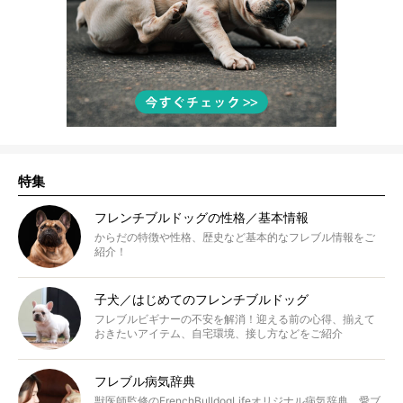
特集
フレンチブルドッグの性格／基本情報
からだの特徴や性格、歴史など基本的なフレブル情報をご
紹介！
子犬／はじめてのフレンチブルドッグ
フレブルビギナーの不安を解消！迎える前の心得、揃えて
おきたいアイテム、自宅環境、接し方などをご紹介
フレブル病気辞典
獣医師監修のFrenchBulldogLifeオリジナル病気辞典。愛ブ