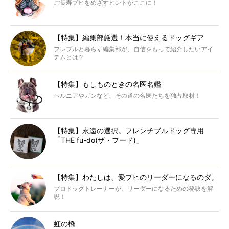
ご長寿ブヒをめざすヒントがここに！
【特集】編集部厳選！本当に使えるドッグギア
フレブルと暮らす編集部が、自信をもって紹介したいアイ
テムとは!?
【特集】もしものときの名医名鑑
ヘルニアやガンなど、その道の名医たちを独占取材！
【特集】永遠の選択。フレンチブルドッグ専用
「THE fu-do(ザ・フード)」
【特集】わたしは、愛ブヒのリーダーになるのダ。
プロドッグトレーナーが、リーダーになるための秘訣を解
説！
虹の橋