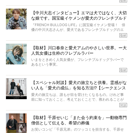
取材
この事実はフレンチブルドッグだけでなく、脳腫瘍と闘う
けれども、ぼくらはそのことについて考えたいし、泣き出
多くの犬たちに勇気と希望を与えるに違いありません。桃
しそうな飼い主さんを目の前にして、ほんのすこしでも寄
太郎のオーナーである佐藤さんご夫婦に、治療の選択やケ
【中川大志インタビュー】エマは犬ではなく、大切
り添いたいと思う。
アについて詳しくお話しをうかがいました。
な娘です。国宝級イケメンが愛犬のフレンチブルド
その悲しみをいますぐ解消することはできないが、話をき
いて、泣いたり笑ったりするのもいいだろう。
ッグと一緒に登場
『FRENCH BULLDOG LIFE』に国宝級イケメン登場！ 俳
こんな子だった、こんなにいい子だった、ほんとうに愛し
優の中川大志さんが、愛犬であるフレンチブルドッグのエ
ていたと。
マちゃん（2歳の女の子）にメロメロとの情報を聞きつけ、
取材
ぼくらは上沼恵美子さんのご自宅へ伺って、お話をきこう
中川さんを直撃。そのフレブル愛をたっぷり語っていただ
と思った。
きました。他のフレブルオーナーさん同様、濃すぎる親バ
【取材】川口春奈と愛犬アムのやさしい世界。ー大
カエピソードが次から次へと飛び出しました。
人気女優は生粋のフレブルラバー
いまをときめく人気女優が、フレンチブルドッグラバーで
あるという事実。
そうです、その人は川口春奈さん。
取材
アムちゃんというパイドの女の子と暮らしています。
話を聞けば聞くほど、そして春奈さんとアムちゃんのやり
【スペシャル対談】愛犬の旅立ちと供養。霊感がな
とりを目の当たりにするほどに、そのフレンチブルドッグ
い人も「愛犬の成仏」を知る方法!?【シークエンス
愛がわたしたちのそれとまったく同じであることに、なん
だかうれしくなってしまったのでした。
はやとも×PELI】
愛犬の旅立ちは、誰もが目を背けたくなるもの。けれど事
春奈さんとアムちゃんのすてきな暮らしを、BUHI編集長の
前に知っておくこと、考えておくことで、救われることが
小西がいつくしみながら、切り取らせていただきます。
たくさんあります。
対談
今回は、お盆スペシャル企画。世間が認めるほどの霊視能
【取材】千原せいじ「また会う約束を」―動物専門
力をもつお笑い芸人「シークエンスはやとも」さんに、愛
僧侶として伝える、希望の葬儀
犬の旅立ちや供養についてインタビュー。
インタビュアー兼対談相手は、大の犬好きで心霊分野の知
お笑いコンビ「千原兄弟」のツッコミを担当する、千原せ
識にも長けているPELIさん。