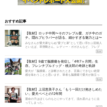
おすすめ記事
【取材】ロッチ中岡〜そのフレブル愛、ガチ中のガ
チ。隠れブヒラバーが語る、細かすぎる魅力とは〜
【前編】
みなさんが愛犬家ならぬ“愛ブヒ家”として思い浮かぶ芸能人
といえば、草彅剛さん、レディー・ガガさんなど、フレブ
ルを飼っている方が多いと思います。が、ロッチ中岡さん
取材
も、じつは大のフレブルラバーだというのをご存知です
か？ フレブルを飼っていないのにもかかわらず、中岡さ
【取材】9歳で脳腫瘍を発症し「4年7ヶ月間」生
んのインスタグラムを覗くと、たくさんのフレブルアカウ
存。フレンチブルドッグ・桃太郎の奇跡と軌跡
ントがフォローされていて、わが『FRENCH BULLDOG
LIFE』モデルのnicoやトーラスも、その中の一頭。
愛犬が「脳腫瘍」と診断されたとき、言葉にできない絶望
そんな中岡さんに、フレブルの魅力を語っていただきまし
感を味わうことと思います。筆者も脳腫瘍で愛犬が旅立っ
た。そのブヒ愛っぷりは、思ってた以上！ ガチ中のガチ
たひとり。だからこそ、どれほど厄介で困難な病気かを理
取材
でした!?
解をしているつもりです。「発症から1年生存すれば素晴ら
しい」とされるこの病気。
【取材】上沼恵美子さん「もう一回だけ抱きしめた
ところが、フレンチブルドッグの桃太郎は9歳で脳腫瘍を発
い」愛犬ベベとの12年間
症し、なんと4年7ヶ月間も生き抜いたのです。旅立ったと
きの年齢は13歳と11ヶ月、レジェンド級のレジェンドでし
運命の子はぼくらのもとにやってきて、流れ星のように去
た。さらには、治療後3年間は一度も発作が起きなかったと
ってしまった。
いいます。
その悲しみを語ることはなかなかむずかしい。