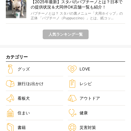
【2025年最新】スタバのパプチーノとは？日本で
の提供状況＆犬同伴OK店舗一覧も紹介！
パプチーノとは？ スタバの裏メニュー「犬用ホイップ」の
正体 「パプチーノ（Puppuccino）」とは、紙コッ...
人気ランキング一覧
カテゴリー
グッズ
LOVE
旅行/お出かけ
レシピ
看板犬
アウトドア
住まい
健康
書籍
災害対策