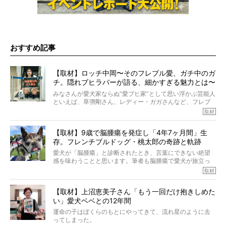
おすすめ記事
【取材】ロッチ中岡〜そのフレブル愛、ガチ中のガ
チ。隠れブヒラバーが語る、細かすぎる魅力とは〜
【前編】
みなさんが愛犬家ならぬ“愛ブヒ家”として思い浮かぶ芸能人
といえば、草彅剛さん、レディー・ガガさんなど、フレブ
ルを飼っている方が多いと思います。が、ロッチ中岡さん
取材
も、じつは大のフレブルラバーだというのをご存知です
か？ フレブルを飼っていないのにもかかわらず、中岡さ
【取材】9歳で脳腫瘍を発症し「4年7ヶ月間」生
んのインスタグラムを覗くと、たくさんのフレブルアカウ
存。フレンチブルドッグ・桃太郎の奇跡と軌跡
ントがフォローされていて、わが『FRENCH BULLDOG
LIFE』モデルのnicoやトーラスも、その中の一頭。
愛犬が「脳腫瘍」と診断されたとき、言葉にできない絶望
そんな中岡さんに、フレブルの魅力を語っていただきまし
感を味わうことと思います。筆者も脳腫瘍で愛犬が旅立っ
た。そのブヒ愛っぷりは、思ってた以上！ ガチ中のガチ
たひとり。だからこそ、どれほど厄介で困難な病気かを理
取材
でした!?
解をしているつもりです。「発症から1年生存すれば素晴ら
しい」とされるこの病気。
【取材】上沼恵美子さん「もう一回だけ抱きしめた
ところが、フレンチブルドッグの桃太郎は9歳で脳腫瘍を発
い」愛犬ベベとの12年間
症し、なんと4年7ヶ月間も生き抜いたのです。旅立ったと
きの年齢は13歳と11ヶ月、レジェンド級のレジェンドでし
運命の子はぼくらのもとにやってきて、流れ星のように去
た。さらには、治療後3年間は一度も発作が起きなかったと
ってしまった。
いいます。