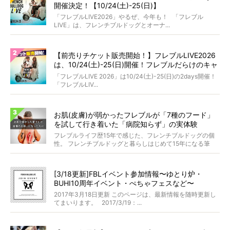
開催決定！【10/24(土)-25(日)】
「フレブルLIVE2026」やるぜ、今年も！ 「フレブル
LIVE」は、フレンチブルドッグとオーナ...
【前売りチケット販売開始！】フレブルLIVE2026
は、10/24(土)-25(日)開催！フレブルだらけのキャ
ンプ・前夜祭・バスプランも新登場!?
「フレブルLIVE 2026」は10/24(土)-25(日)の2days開催！
「フレブルLIV...
お肌(皮膚)が弱かったフレブルが「7種のフード」
を試して行き着いた「病院知らず」の実体験
フレブルライフ歴15年で感じた、フレンチブルドッグの個
性。 フレンチブルドッグと暮らしはじめて15年になる筆
者...
[3/18更新]FBLイベント参加情報〜ゆとり炉・
BUHI10周年イベント・ぺちゃフェスなど〜
2017年3月18日更新 このページは、最新情報を随時更新し
てまいります。 2017/3/19：...