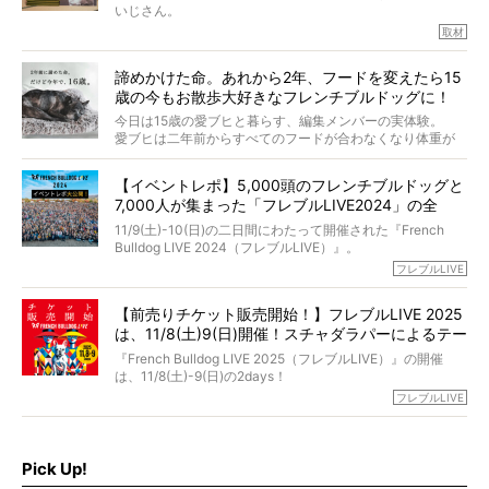
識にも長けているPELIさん。
いじさん。
取材
「愛犬が旅立ったあと、ベッドやおもちゃはどうすればい
今年で結成35周年を迎え、芸人としての活躍も目覚ましい
い？」「お骨はどうするべき？」「お花やお線香は喜んで
中、2024年5月に動物専門僧侶になり世間を驚かせまし
くれる？」
諦めかけた命。あれから2年、フードを変えたら15
た。
さらには、霊感がない人でも愛犬が成仏したことを知る方
歳の今もお散歩大好きなフレンチブルドッグに！
僧侶としての名は「靖賢（せいけん）」。
法まで。
当時54歳という年齢にして、なぜ動物専門僧侶という道を
今日は15歳の愛ブヒと暮らす、編集メンバーの実体験。
選んだのか。
愛ブヒは二年前からすべてのフードが合わなくなり体重が
お笑い芸人だからこそ暗くなりすぎない、むしろ心がスッ
また、愛犬の旅立ちとどのように向き合うべきなのか。
激減。検査をしても異常はなく「年齢のせいですね…」と言
と軽くなる。
「動物専門僧侶」という立場で、お話しをうかがいまし
われてしまいました。
永久保存版のスペシャル対談です！
【イベントレポ】5,000頭のフレンチブルドッグと
た。
もう諦めるしかないのかな…そんなとき、我が家に届いたの
7,000人が集まった「フレブルLIVE2024」の全
が「THE fu-do(ザ・フード)」の試食品でした。
貌！
そして「THE fu-do(ザ・フード)」を食べつづけて二年、愛
11/9(土)-10(日)の二日間にわたって開催された『French
ブヒは15歳になり、今も元気にお散歩をしています。
Bulldog LIVE 2024（フレブルLIVE）』。
今回は、二年前の絶望から今までを包み隠さず、時系列で
今年はのべ5,000頭のフレンチブルドッグと7,000人のフレ
フレブルLIVE
お話しさせていただきます。
ブルオーナーが集まりました！
【前売りチケット販売開始！】フレブルLIVE 2025
day1の司会はフレブルラバーのロッチさん。day2の音楽フ
は、11/8(土)9(日)開催！スチャダラパーによるテー
ェスには世代ど真ん中のPUFFYが出演するなど、例年以上
に豪華なラインナップ。
マソング制作も決定
『French Bulldog LIVE 2025（フレブルLIVE）』の開催
北は北海道、南は鹿児島県から。全国のフレンチブルドッ
は、11/8(土)-9(日)の2days！
グが一堂に会した「フレブルLIVE2024」の模様を、詳しく
お得な前売りチケット、いよいよ販売スタートです！
フレブルLIVE
お届けです！
さらに今年はビッグニュースが。
なんと、ヒップホップグループ「スチャダラパー」がフレ
最後には2025年の情報もありますので、要チェックでござ
ブルLIVEのテーマソングを制作してくれることになりまし
います！
た！
Pick Up!