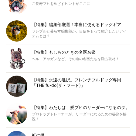
ご長寿ブヒをめざすヒントがここに！
【特集】編集部厳選！本当に使えるドッグギア
フレブルと暮らす編集部が、自信をもって紹介したいアイ
テムとは!?
【特集】もしものときの名医名鑑
ヘルニアやガンなど、その道の名医たちを独占取材！
【特集】永遠の選択。フレンチブルドッグ専用
「THE fu-do(ザ・フード)」
【特集】わたしは、愛ブヒのリーダーになるのダ。
プロドッグトレーナーが、リーダーになるための秘訣を解
説！
虹の橋