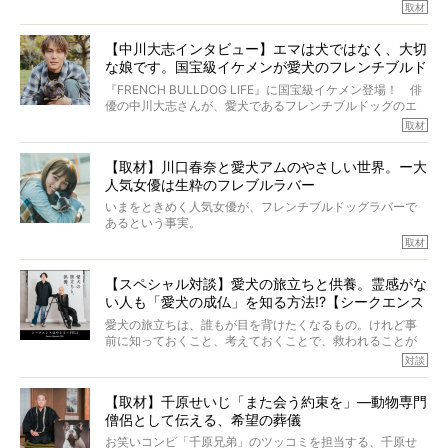
その悲しみを語ることはなかなかむずかしい。
取材
この事実はフレンチブルドッグだけでなく、脳腫瘍と闘う
けれども、ぼくらはそのことについて考えたいし、泣き出
多くの犬たちに勇気と希望を与えるに違いありません。桃
しそうな飼い主さんを目の前にして、ほんのすこしでも寄
太郎のオーナーである佐藤さんご夫婦に、治療の選択やケ
【中川大志インタビュー】エマは犬ではなく、大切
り添いたいと思う。
アについて詳しくお話しをうかがいました。
な娘です。国宝級イケメンが愛犬のフレンチブルド
その悲しみをいますぐ解消することはできないが、話をき
いて、泣いたり笑ったりするのもいいだろう。
ッグと一緒に登場
『FRENCH BULLDOG LIFE』に国宝級イケメン登場！ 俳
こんな子だった、こんなにいい子だった、ほんとうに愛し
優の中川大志さんが、愛犬であるフレンチブルドッグのエ
ていたと。
マちゃん（2歳の女の子）にメロメロとの情報を聞きつけ、
取材
ぼくらは上沼恵美子さんのご自宅へ伺って、お話をきこう
中川さんを直撃。そのフレブル愛をたっぷり語っていただ
と思った。
きました。他のフレブルオーナーさん同様、濃すぎる親バ
【取材】川口春奈と愛犬アムのやさしい世界。ー大
カエピソードが次から次へと飛び出しました。
人気女優は生粋のフレブルラバー
いまをときめく人気女優が、フレンチブルドッグラバーで
あるという事実。
そうです、その人は川口春奈さん。
取材
アムちゃんというパイドの女の子と暮らしています。
話を聞けば聞くほど、そして春奈さんとアムちゃんのやり
【スペシャル対談】愛犬の旅立ちと供養。霊感がな
とりを目の当たりにするほどに、そのフレンチブルドッグ
い人も「愛犬の成仏」を知る方法!?【シークエンス
愛がわたしたちのそれとまったく同じであることに、なん
だかうれしくなってしまったのでした。
はやとも×PELI】
愛犬の旅立ちは、誰もが目を背けたくなるもの。けれど事
春奈さんとアムちゃんのすてきな暮らしを、BUHI編集長の
前に知っておくこと、考えておくことで、救われることが
小西がいつくしみながら、切り取らせていただきます。
たくさんあります。
対談
今回は、お盆スペシャル企画。世間が認めるほどの霊視能
【取材】千原せいじ「また会う約束を」―動物専門
力をもつお笑い芸人「シークエンスはやとも」さんに、愛
僧侶として伝える、希望の葬儀
犬の旅立ちや供養についてインタビュー。
インタビュアー兼対談相手は、大の犬好きで心霊分野の知
お笑いコンビ「千原兄弟」のツッコミを担当する、千原せ