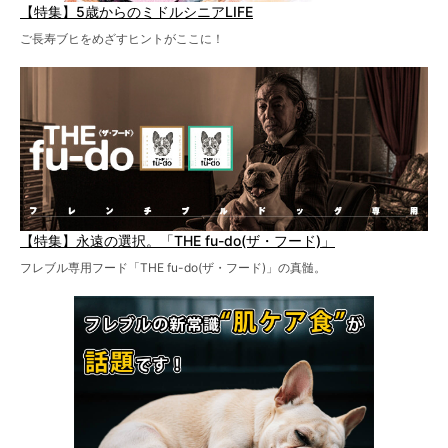
【特集】5歳からのミドルシニアLIFE
ご長寿ブヒをめざすヒントがここに！
【特集】永遠の選択。「THE fu-do(ザ・フード)」
フレブル専用フード「THE fu-do(ザ・フード)」の真髄。