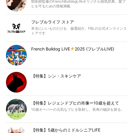
獣医師監修のFrenchBulldogLifeオリジナル病気辞典。愛ブ
ヒを守るための情報満載
フレブルライフ ストア
本当にいいものだけを、厳選紹介。FBLの公式オンラインス
トアです
French Bulldog LIVE
2025 (フレブルLIVE)
【特集】シン・スキンケア
【特集】レジェンドブヒの肖像ー10歳を超えて
10歳オーバーの元気なブヒを取材し、長寿の秘訣を探る。
【特集】5歳からのミドルシニアLIFE