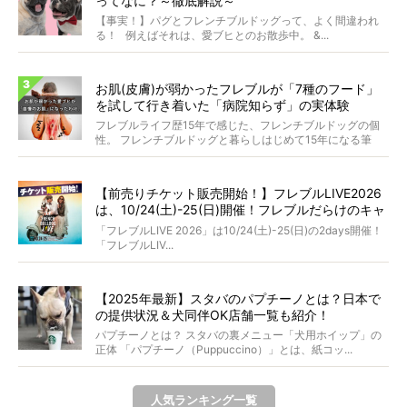
ってなに？～徹底解説～
【事実！】パグとフレンチブルドッグって、よく間違われ
る！ 例えばそれは、愛ブヒとのお散歩中。 &...
お肌(皮膚)が弱かったフレブルが「7種のフード」
を試して行き着いた「病院知らず」の実体験
フレブルライフ歴15年で感じた、フレンチブルドッグの個
性。 フレンチブルドッグと暮らしはじめて15年になる筆
者...
【前売りチケット販売開始！】フレブルLIVE2026
は、10/24(土)-25(日)開催！フレブルだらけのキャ
ンプ・前夜祭・バスプランも新登場!?
「フレブルLIVE 2026」は10/24(土)-25(日)の2days開催！
「フレブルLIV...
【2025年最新】スタバのパプチーノとは？日本で
の提供状況＆犬同伴OK店舗一覧も紹介！
パプチーノとは？ スタバの裏メニュー「犬用ホイップ」の
正体 「パプチーノ（Puppuccino）」とは、紙コッ...
人気ランキング一覧