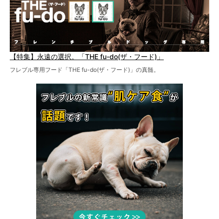
【特集】永遠の選択。「THE fu-do(ザ・フード)」
フレブル専用フード「THE fu-do(ザ・フード)」の真髄。