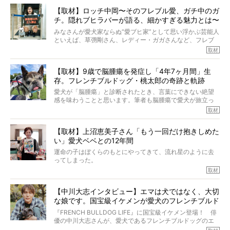
【取材】ロッチ中岡〜そのフレブル愛、ガチ中のガ
チ。隠れブヒラバーが語る、細かすぎる魅力とは〜
【前編】
みなさんが愛犬家ならぬ“愛ブヒ家”として思い浮かぶ芸能人
といえば、草彅剛さん、レディー・ガガさんなど、フレブ
ルを飼っている方が多いと思います。が、ロッチ中岡さん
取材
も、じつは大のフレブルラバーだというのをご存知です
か？ フレブルを飼っていないのにもかかわらず、中岡さ
【取材】9歳で脳腫瘍を発症し「4年7ヶ月間」生
んのインスタグラムを覗くと、たくさんのフレブルアカウ
存。フレンチブルドッグ・桃太郎の奇跡と軌跡
ントがフォローされていて、わが『FRENCH BULLDOG
LIFE』モデルのnicoやトーラスも、その中の一頭。
愛犬が「脳腫瘍」と診断されたとき、言葉にできない絶望
そんな中岡さんに、フレブルの魅力を語っていただきまし
感を味わうことと思います。筆者も脳腫瘍で愛犬が旅立っ
た。そのブヒ愛っぷりは、思ってた以上！ ガチ中のガチ
たひとり。だからこそ、どれほど厄介で困難な病気かを理
取材
でした!?
解をしているつもりです。「発症から1年生存すれば素晴ら
しい」とされるこの病気。
【取材】上沼恵美子さん「もう一回だけ抱きしめた
ところが、フレンチブルドッグの桃太郎は9歳で脳腫瘍を発
い」愛犬ベベとの12年間
症し、なんと4年7ヶ月間も生き抜いたのです。旅立ったと
きの年齢は13歳と11ヶ月、レジェンド級のレジェンドでし
運命の子はぼくらのもとにやってきて、流れ星のように去
た。さらには、治療後3年間は一度も発作が起きなかったと
ってしまった。
いいます。
その悲しみを語ることはなかなかむずかしい。
取材
この事実はフレンチブルドッグだけでなく、脳腫瘍と闘う
けれども、ぼくらはそのことについて考えたいし、泣き出
多くの犬たちに勇気と希望を与えるに違いありません。桃
しそうな飼い主さんを目の前にして、ほんのすこしでも寄
太郎のオーナーである佐藤さんご夫婦に、治療の選択やケ
【中川大志インタビュー】エマは犬ではなく、大切
り添いたいと思う。
アについて詳しくお話しをうかがいました。
な娘です。国宝級イケメンが愛犬のフレンチブルド
その悲しみをいますぐ解消することはできないが、話をき
いて、泣いたり笑ったりするのもいいだろう。
ッグと一緒に登場
『FRENCH BULLDOG LIFE』に国宝級イケメン登場！ 俳
こんな子だった、こんなにいい子だった、ほんとうに愛し
優の中川大志さんが、愛犬であるフレンチブルドッグのエ
ていたと。
マちゃん（2歳の女の子）にメロメロとの情報を聞きつけ、