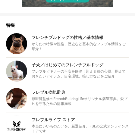
特集
フレンチブルドッグの性格／基本情報
からだの特徴や性格、歴史など基本的なフレブル情報をご
紹介！
子犬／はじめてのフレンチブルドッグ
フレブルビギナーの不安を解消！迎える前の心得、揃えて
おきたいアイテム、自宅環境、接し方などをご紹介
フレブル病気辞典
獣医師監修のFrenchBulldogLifeオリジナル病気辞典。愛ブ
ヒを守るための情報満載
フレブルライフ ストア
本当にいいものだけを、厳選紹介。FBLの公式オンラインス
トアです