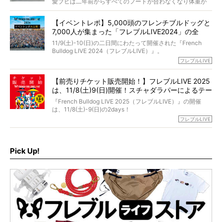
愛ブヒは二年前からすべてのフードが合わなくなり体重が
お笑い芸人だからこそ暗くなりすぎない、むしろ心がスッ
また、愛犬の旅立ちとどのように向き合うべきなのか。
激減。検査をしても異常はなく「年齢のせいですね…」と言
と軽くなる。
「動物専門僧侶」という立場で、お話しをうかがいまし
われてしまいました。
永久保存版のスペシャル対談です！
【イベントレポ】5,000頭のフレンチブルドッグと
た。
もう諦めるしかないのかな…そんなとき、我が家に届いたの
7,000人が集まった「フレブルLIVE2024」の全
が「THE fu-do(ザ・フード)」の試食品でした。
貌！
そして「THE fu-do(ザ・フード)」を食べつづけて二年、愛
11/9(土)-10(日)の二日間にわたって開催された『French
ブヒは15歳になり、今も元気にお散歩をしています。
Bulldog LIVE 2024（フレブルLIVE）』。
今回は、二年前の絶望から今までを包み隠さず、時系列で
今年はのべ5,000頭のフレンチブルドッグと7,000人のフレ
フレブルLIVE
お話しさせていただきます。
ブルオーナーが集まりました！
【前売りチケット販売開始！】フレブルLIVE 2025
day1の司会はフレブルラバーのロッチさん。day2の音楽フ
は、11/8(土)9(日)開催！スチャダラパーによるテー
ェスには世代ど真ん中のPUFFYが出演するなど、例年以上
に豪華なラインナップ。
マソング制作も決定
『French Bulldog LIVE 2025（フレブルLIVE）』の開催
北は北海道、南は鹿児島県から。全国のフレンチブルドッ
は、11/8(土)-9(日)の2days！
グが一堂に会した「フレブルLIVE2024」の模様を、詳しく
お得な前売りチケット、いよいよ販売スタートです！
フレブルLIVE
お届けです！
さらに今年はビッグニュースが。
なんと、ヒップホップグループ「スチャダラパー」がフレ
最後には2025年の情報もありますので、要チェックでござ
ブルLIVEのテーマソングを制作してくれることになりまし
います！
た！
Pick Up!
テーマソングの情報やお得な前売りチケットの販売情報な
ど、内容盛りだくさんでお送りしていますので、最後まで
お見逃しなく！