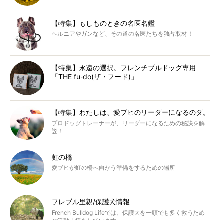
【特集】もしものときの名医名鑑
ヘルニアやガンなど、その道の名医たちを独占取材！
【特集】永遠の選択。フレンチブルドッグ専用
「THE fu-do(ザ・フード)」
【特集】わたしは、愛ブヒのリーダーになるのダ。
プロドッグトレーナーが、リーダーになるための秘訣を解
説！
虹の橋
愛ブヒが虹の橋へ向かう準備をするための場所
フレブル里親/保護犬情報
French Bulldog Lifeでは、保護犬を一頭でも多く救うため