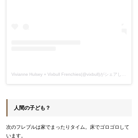
Vivianne Hulsey + Vixbull Frenchies(@vixbull)がシェアした投稿
人間の子ども？
次のフレブルは家でまったりタイム。床でゴロゴロして
います。