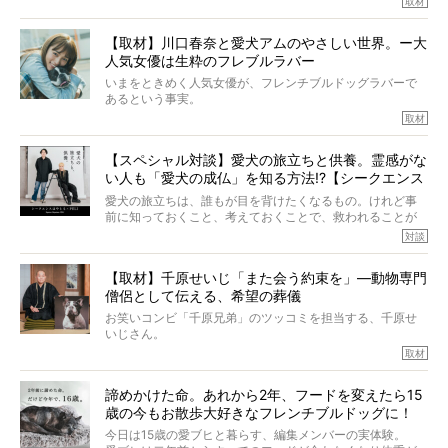
取材
ぼくらは上沼恵美子さんのご自宅へ伺って、お話をきこう
中川さんを直撃。そのフレブル愛をたっぷり語っていただ
と思った。
きました。他のフレブルオーナーさん同様、濃すぎる親バ
【取材】川口春奈と愛犬アムのやさしい世界。ー大
カエピソードが次から次へと飛び出しました。
人気女優は生粋のフレブルラバー
いまをときめく人気女優が、フレンチブルドッグラバーで
あるという事実。
そうです、その人は川口春奈さん。
取材
アムちゃんというパイドの女の子と暮らしています。
話を聞けば聞くほど、そして春奈さんとアムちゃんのやり
【スペシャル対談】愛犬の旅立ちと供養。霊感がな
とりを目の当たりにするほどに、そのフレンチブルドッグ
い人も「愛犬の成仏」を知る方法!?【シークエンス
愛がわたしたちのそれとまったく同じであることに、なん
だかうれしくなってしまったのでした。
はやとも×PELI】
愛犬の旅立ちは、誰もが目を背けたくなるもの。けれど事
春奈さんとアムちゃんのすてきな暮らしを、BUHI編集長の
前に知っておくこと、考えておくことで、救われることが
小西がいつくしみながら、切り取らせていただきます。
たくさんあります。
対談
今回は、お盆スペシャル企画。世間が認めるほどの霊視能
【取材】千原せいじ「また会う約束を」―動物専門
力をもつお笑い芸人「シークエンスはやとも」さんに、愛
僧侶として伝える、希望の葬儀
犬の旅立ちや供養についてインタビュー。
インタビュアー兼対談相手は、大の犬好きで心霊分野の知
お笑いコンビ「千原兄弟」のツッコミを担当する、千原せ
識にも長けているPELIさん。
いじさん。
取材
「愛犬が旅立ったあと、ベッドやおもちゃはどうすればい
今年で結成35周年を迎え、芸人としての活躍も目覚ましい
い？」「お骨はどうするべき？」「お花やお線香は喜んで
中、2024年5月に動物専門僧侶になり世間を驚かせまし
くれる？」
諦めかけた命。あれから2年、フードを変えたら15
た。
さらには、霊感がない人でも愛犬が成仏したことを知る方
歳の今もお散歩大好きなフレンチブルドッグに！
僧侶としての名は「靖賢（せいけん）」。
法まで。
当時54歳という年齢にして、なぜ動物専門僧侶という道を
今日は15歳の愛ブヒと暮らす、編集メンバーの実体験。
選んだのか。