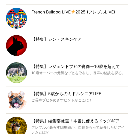
French Bulldog LIVE
2025 (フレブルLIVE)
【特集】シン・スキンケア
【特集】レジェンドブヒの肖像ー10歳を超えて
10歳オーバーの元気なブヒを取材し、長寿の秘訣を探る。
【特集】5歳からのミドルシニアLIFE
ご長寿ブヒをめざすヒントがここに！
【特集】編集部厳選！本当に使えるドッグギア
フレブルと暮らす編集部が、自信をもって紹介したいアイ
テムとは!?