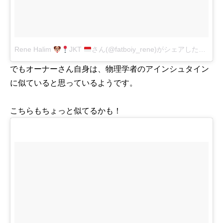
Rene Halim
JKT
さん(@fatboiy_rene)がシェアした投稿
-
1
でもオーナーさん自身は、物理学者のアインシュタイン
に似ていると思っているようです。
こちらもちょっと似てるかも！