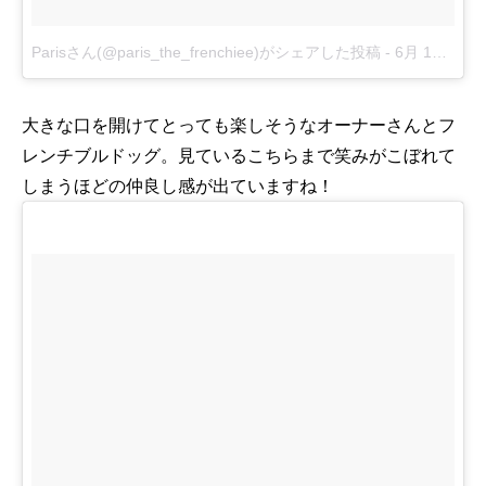
Parisさん(@paris_the_frenchiee)がシェアした投稿
-
6月 19, 2016 at 9:43午前 PDT
大きな口を開けてとっても楽しそうなオーナーさんとフ
レンチブルドッグ。見ているこちらまで笑みがこぼれて
しまうほどの仲良し感が出ていますね！