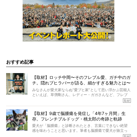
おすすめ記事
【取材】ロッチ中岡〜そのフレブル愛、ガチ中のガ
チ。隠れブヒラバーが語る、細かすぎる魅力とは〜
【前編】
みなさんが愛犬家ならぬ“愛ブヒ家”として思い浮かぶ芸能人
といえば、草彅剛さん、レディー・ガガさんなど、フレブ
ルを飼っている方が多いと思います。が、ロッチ中岡さん
取材
も、じつは大のフレブルラバーだというのをご存知です
か？ フレブルを飼っていないのにもかかわらず、中岡さ
【取材】9歳で脳腫瘍を発症し「4年7ヶ月間」生
んのインスタグラムを覗くと、たくさんのフレブルアカウ
存。フレンチブルドッグ・桃太郎の奇跡と軌跡
ントがフォローされていて、わが『FRENCH BULLDOG
LIFE』モデルのnicoやトーラスも、その中の一頭。
愛犬が「脳腫瘍」と診断されたとき、言葉にできない絶望
そんな中岡さんに、フレブルの魅力を語っていただきまし
感を味わうことと思います。筆者も脳腫瘍で愛犬が旅立っ
た。そのブヒ愛っぷりは、思ってた以上！ ガチ中のガチ
たひとり。だからこそ、どれほど厄介で困難な病気かを理
取材