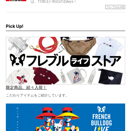
は、11/8(土)-9(日)の2days！
グが一堂に会した「フレブルLIVE2024」の模様を、詳しく
お得な前売りチケット、いよいよ販売スタートです！
フレブルLIVE
お届けです！
さらに今年はビッグニュースが。
なんと、ヒップホップグループ「スチャダラパー」がフレ
最後には2025年の情報もありますので、要チェックでござ
ブルLIVEのテーマソングを制作してくれることになりまし
います！
た！
Pick Up!
テーマソングの情報やお得な前売りチケットの販売情報な
ど、内容盛りだくさんでお送りしていますので、最後まで
お見逃しなく！
限定商品、続々入荷！
こだわりアイテムをご紹介しています。