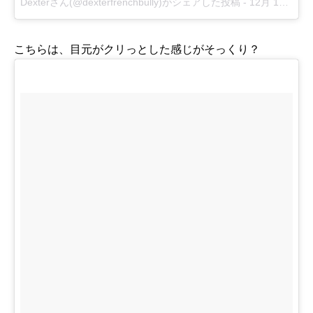
Dexterさん(@dexterfrenchbully)がシェアした投稿
-
12月 16, 2017 at 9:58午前 PST
こちらは、目元がクリっとした感じがそっくり？