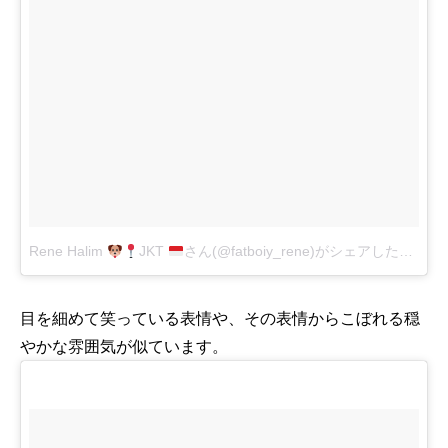
Rene Halim
JKT
さん(@fatboiy_rene)がシェアした投稿
-
9
目を細めて笑っている表情や、その表情からこぼれる穏
やかな雰囲気が似ています。