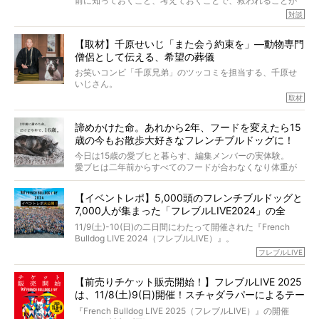
前に知っておくこと、考えておくことで、救われることが
小西がいつくしみながら、切り取らせていただきます。
たくさんあります。
対談
今回は、お盆スペシャル企画。世間が認めるほどの霊視能
【取材】千原せいじ「また会う約束を」―動物専門
力をもつお笑い芸人「シークエンスはやとも」さんに、愛
僧侶として伝える、希望の葬儀
犬の旅立ちや供養についてインタビュー。
インタビュアー兼対談相手は、大の犬好きで心霊分野の知
お笑いコンビ「千原兄弟」のツッコミを担当する、千原せ
識にも長けているPELIさん。
いじさん。
取材
「愛犬が旅立ったあと、ベッドやおもちゃはどうすればい
今年で結成35周年を迎え、芸人としての活躍も目覚ましい
い？」「お骨はどうするべき？」「お花やお線香は喜んで
中、2024年5月に動物専門僧侶になり世間を驚かせまし
くれる？」
諦めかけた命。あれから2年、フードを変えたら15
た。
さらには、霊感がない人でも愛犬が成仏したことを知る方
歳の今もお散歩大好きなフレンチブルドッグに！
僧侶としての名は「靖賢（せいけん）」。
法まで。
当時54歳という年齢にして、なぜ動物専門僧侶という道を
今日は15歳の愛ブヒと暮らす、編集メンバーの実体験。
選んだのか。
愛ブヒは二年前からすべてのフードが合わなくなり体重が
お笑い芸人だからこそ暗くなりすぎない、むしろ心がスッ
また、愛犬の旅立ちとどのように向き合うべきなのか。
激減。検査をしても異常はなく「年齢のせいですね…」と言
と軽くなる。
「動物専門僧侶」という立場で、お話しをうかがいまし
われてしまいました。
永久保存版のスペシャル対談です！
【イベントレポ】5,000頭のフレンチブルドッグと
た。
もう諦めるしかないのかな…そんなとき、我が家に届いたの
7,000人が集まった「フレブルLIVE2024」の全
が「THE fu-do(ザ・フード)」の試食品でした。
貌！
そして「THE fu-do(ザ・フード)」を食べつづけて二年、愛
11/9(土)-10(日)の二日間にわたって開催された『French
ブヒは15歳になり、今も元気にお散歩をしています。
Bulldog LIVE 2024（フレブルLIVE）』。
今回は、二年前の絶望から今までを包み隠さず、時系列で
今年はのべ5,000頭のフレンチブルドッグと7,000人のフレ
フレブルLIVE
お話しさせていただきます。
ブルオーナーが集まりました！
【前売りチケット販売開始！】フレブルLIVE 2025
day1の司会はフレブルラバーのロッチさん。day2の音楽フ
は、11/8(土)9(日)開催！スチャダラパーによるテー
ェスには世代ど真ん中のPUFFYが出演するなど、例年以上
に豪華なラインナップ。
マソング制作も決定
『French Bulldog LIVE 2025（フレブルLIVE）』の開催
北は北海道、南は鹿児島県から。全国のフレンチブルドッ