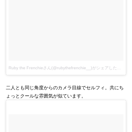
Ruby the Frenchieさん(@rubythefrenchie__)がシェアした投稿
-
8
二人とも同じ角度からのカメラ目線でセルフィ。共にち
ょっとクールな雰囲気が似ています。