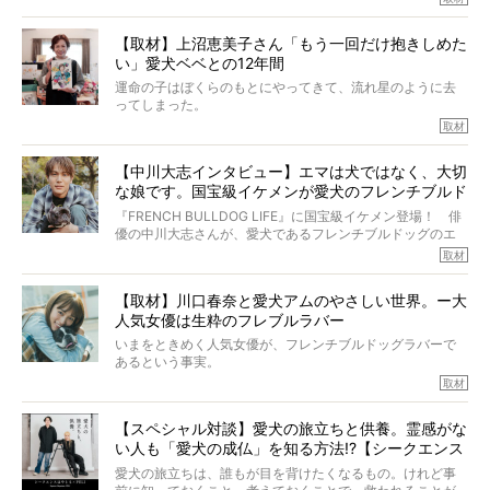
でした!?
解をしているつもりです。「発症から1年生存すれば素晴ら
しい」とされるこの病気。
【取材】上沼恵美子さん「もう一回だけ抱きしめた
ところが、フレンチブルドッグの桃太郎は9歳で脳腫瘍を発
い」愛犬ベベとの12年間
症し、なんと4年7ヶ月間も生き抜いたのです。旅立ったと
きの年齢は13歳と11ヶ月、レジェンド級のレジェンドでし
運命の子はぼくらのもとにやってきて、流れ星のように去
た。さらには、治療後3年間は一度も発作が起きなかったと
ってしまった。
いいます。
その悲しみを語ることはなかなかむずかしい。
取材
この事実はフレンチブルドッグだけでなく、脳腫瘍と闘う
けれども、ぼくらはそのことについて考えたいし、泣き出
多くの犬たちに勇気と希望を与えるに違いありません。桃
しそうな飼い主さんを目の前にして、ほんのすこしでも寄
太郎のオーナーである佐藤さんご夫婦に、治療の選択やケ
【中川大志インタビュー】エマは犬ではなく、大切
り添いたいと思う。
アについて詳しくお話しをうかがいました。
な娘です。国宝級イケメンが愛犬のフレンチブルド
その悲しみをいますぐ解消することはできないが、話をき
いて、泣いたり笑ったりするのもいいだろう。
ッグと一緒に登場
『FRENCH BULLDOG LIFE』に国宝級イケメン登場！ 俳
こんな子だった、こんなにいい子だった、ほんとうに愛し
優の中川大志さんが、愛犬であるフレンチブルドッグのエ
ていたと。
マちゃん（2歳の女の子）にメロメロとの情報を聞きつけ、
取材
ぼくらは上沼恵美子さんのご自宅へ伺って、お話をきこう
中川さんを直撃。そのフレブル愛をたっぷり語っていただ
と思った。
きました。他のフレブルオーナーさん同様、濃すぎる親バ
【取材】川口春奈と愛犬アムのやさしい世界。ー大
カエピソードが次から次へと飛び出しました。
人気女優は生粋のフレブルラバー
いまをときめく人気女優が、フレンチブルドッグラバーで
あるという事実。
そうです、その人は川口春奈さん。
取材
アムちゃんというパイドの女の子と暮らしています。
話を聞けば聞くほど、そして春奈さんとアムちゃんのやり
【スペシャル対談】愛犬の旅立ちと供養。霊感がな
とりを目の当たりにするほどに、そのフレンチブルドッグ
い人も「愛犬の成仏」を知る方法!?【シークエンス
愛がわたしたちのそれとまったく同じであることに、なん
だかうれしくなってしまったのでした。
はやとも×PELI】
愛犬の旅立ちは、誰もが目を背けたくなるもの。けれど事
春奈さんとアムちゃんのすてきな暮らしを、BUHI編集長の