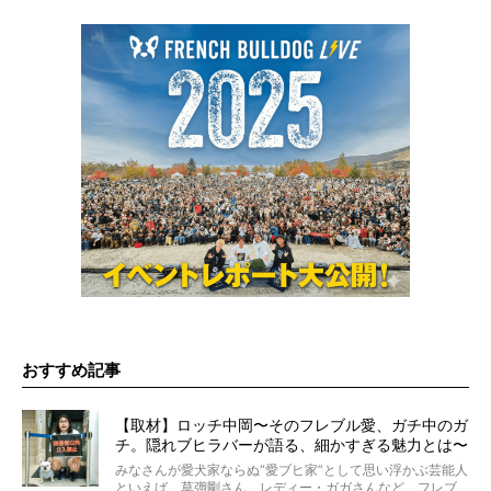
おすすめ記事
【取材】ロッチ中岡〜そのフレブル愛、ガチ中のガ
チ。隠れブヒラバーが語る、細かすぎる魅力とは〜
【前編】
みなさんが愛犬家ならぬ“愛ブヒ家”として思い浮かぶ芸能人
といえば、草彅剛さん、レディー・ガガさんなど、フレブ