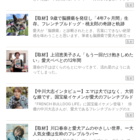
ルを飼っている方が多いと思います。が、ロッチ中岡さん
取材
も、じつは大のフレブルラバーだというのをご存知です
か？ フレブルを飼っていないのにもかかわらず、中岡さ
【取材】9歳で脳腫瘍を発症し「4年7ヶ月間」生
んのインスタグラムを覗くと、たくさんのフレブルアカウ
存。フレンチブルドッグ・桃太郎の奇跡と軌跡
ントがフォローされていて、わが『FRENCH BULLDOG
LIFE』モデルのnicoやトーラスも、その中の一頭。
愛犬が「脳腫瘍」と診断されたとき、言葉にできない絶望
そんな中岡さんに、フレブルの魅力を語っていただきまし
感を味わうことと思います。筆者も脳腫瘍で愛犬が旅立っ
た。そのブヒ愛っぷりは、思ってた以上！ ガチ中のガチ
たひとり。だからこそ、どれほど厄介で困難な病気かを理
取材
でした!?
解をしているつもりです。「発症から1年生存すれば素晴ら
しい」とされるこの病気。
【取材】上沼恵美子さん「もう一回だけ抱きしめた
ところが、フレンチブルドッグの桃太郎は9歳で脳腫瘍を発
い」愛犬ベベとの12年間
症し、なんと4年7ヶ月間も生き抜いたのです。旅立ったと
きの年齢は13歳と11ヶ月、レジェンド級のレジェンドでし
運命の子はぼくらのもとにやってきて、流れ星のように去
た。さらには、治療後3年間は一度も発作が起きなかったと
ってしまった。
いいます。
その悲しみを語ることはなかなかむずかしい。
取材
この事実はフレンチブルドッグだけでなく、脳腫瘍と闘う
けれども、ぼくらはそのことについて考えたいし、泣き出
多くの犬たちに勇気と希望を与えるに違いありません。桃
しそうな飼い主さんを目の前にして、ほんのすこしでも寄
太郎のオーナーである佐藤さんご夫婦に、治療の選択やケ
【中川大志インタビュー】エマは犬ではなく、大切
り添いたいと思う。
アについて詳しくお話しをうかがいました。
な娘です。国宝級イケメンが愛犬のフレンチブルド
その悲しみをいますぐ解消することはできないが、話をき
いて、泣いたり笑ったりするのもいいだろう。
ッグと一緒に登場
『FRENCH BULLDOG LIFE』に国宝級イケメン登場！ 俳
こんな子だった、こんなにいい子だった、ほんとうに愛し
優の中川大志さんが、愛犬であるフレンチブルドッグのエ
ていたと。
マちゃん（2歳の女の子）にメロメロとの情報を聞きつけ、
取材
ぼくらは上沼恵美子さんのご自宅へ伺って、お話をきこう
中川さんを直撃。そのフレブル愛をたっぷり語っていただ
と思った。
きました。他のフレブルオーナーさん同様、濃すぎる親バ
【取材】川口春奈と愛犬アムのやさしい世界。ー大
カエピソードが次から次へと飛び出しました。
人気女優は生粋のフレブルラバー