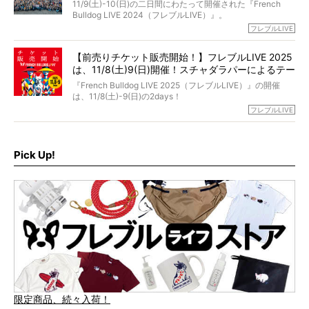
貌！
そして「THE fu-do(ザ・フード)」を食べつづけて二年、愛
11/9(土)-10(日)の二日間にわたって開催された『French
ブヒは15歳になり、今も元気にお散歩をしています。
Bulldog LIVE 2024（フレブルLIVE）』。
今回は、二年前の絶望から今までを包み隠さず、時系列で
今年はのべ5,000頭のフレンチブルドッグと7,000人のフレ
フレブルLIVE
お話しさせていただきます。
ブルオーナーが集まりました！
【前売りチケット販売開始！】フレブルLIVE 2025
day1の司会はフレブルラバーのロッチさん。day2の音楽フ
は、11/8(土)9(日)開催！スチャダラパーによるテー
ェスには世代ど真ん中のPUFFYが出演するなど、例年以上
に豪華なラインナップ。
マソング制作も決定
『French Bulldog LIVE 2025（フレブルLIVE）』の開催
北は北海道、南は鹿児島県から。全国のフレンチブルドッ
は、11/8(土)-9(日)の2days！
グが一堂に会した「フレブルLIVE2024」の模様を、詳しく
お得な前売りチケット、いよいよ販売スタートです！
フレブルLIVE
お届けです！
さらに今年はビッグニュースが。
なんと、ヒップホップグループ「スチャダラパー」がフレ
最後には2025年の情報もありますので、要チェックでござ
ブルLIVEのテーマソングを制作してくれることになりまし
います！
た！
Pick Up!
テーマソングの情報やお得な前売りチケットの販売情報な
ど、内容盛りだくさんでお送りしていますので、最後まで
お見逃しなく！
限定商品、続々入荷！