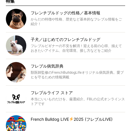
特集
フレンチブルドッグの性格／基本情報
からだの特徴や性格、歴史など基本的なフレブル情報をご
紹介！
子犬／はじめてのフレンチブルドッグ
フレブルビギナーの不安を解消！迎える前の心得、揃えて
おきたいアイテム、自宅環境、接し方などをご紹介
フレブル病気辞典
獣医師監修のFrenchBulldogLifeオリジナル病気辞典。愛ブ
ヒを守るための情報満載
フレブルライフ ストア
本当にいいものだけを、厳選紹介。FBLの公式オンラインス
トアです
French Bulldog LIVE
2025 (フレブルLIVE)