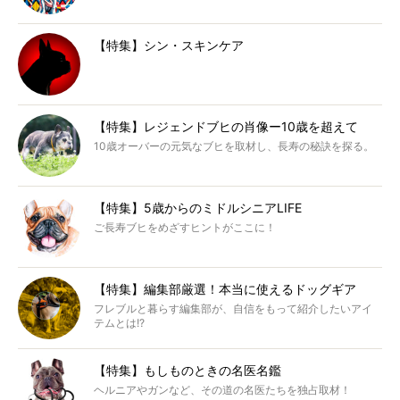
【特集】シン・スキンケア
【特集】レジェンドブヒの肖像ー10歳を超えて
10歳オーバーの元気なブヒを取材し、長寿の秘訣を探る。
【特集】5歳からのミドルシニアLIFE
ご長寿ブヒをめざすヒントがここに！
【特集】編集部厳選！本当に使えるドッグギア
フレブルと暮らす編集部が、自信をもって紹介したいアイ
テムとは!?
【特集】もしものときの名医名鑑
ヘルニアやガンなど、その道の名医たちを独占取材！