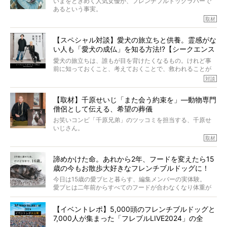
いまをときめく人気女優が、フレンチブルドッグラバーで
あるという事実。
そうです、その人は川口春奈さん。
取材
アムちゃんというパイドの女の子と暮らしています。
話を聞けば聞くほど、そして春奈さんとアムちゃんのやり
【スペシャル対談】愛犬の旅立ちと供養。霊感がな
とりを目の当たりにするほどに、そのフレンチブルドッグ
い人も「愛犬の成仏」を知る方法!?【シークエンス
愛がわたしたちのそれとまったく同じであることに、なん
だかうれしくなってしまったのでした。
はやとも×PELI】
愛犬の旅立ちは、誰もが目を背けたくなるもの。けれど事
春奈さんとアムちゃんのすてきな暮らしを、BUHI編集長の
前に知っておくこと、考えておくことで、救われることが
小西がいつくしみながら、切り取らせていただきます。
たくさんあります。
対談
今回は、お盆スペシャル企画。世間が認めるほどの霊視能
【取材】千原せいじ「また会う約束を」―動物専門
力をもつお笑い芸人「シークエンスはやとも」さんに、愛
僧侶として伝える、希望の葬儀
犬の旅立ちや供養についてインタビュー。
インタビュアー兼対談相手は、大の犬好きで心霊分野の知
お笑いコンビ「千原兄弟」のツッコミを担当する、千原せ
識にも長けているPELIさん。
いじさん。
取材
「愛犬が旅立ったあと、ベッドやおもちゃはどうすればい
今年で結成35周年を迎え、芸人としての活躍も目覚ましい
い？」「お骨はどうするべき？」「お花やお線香は喜んで
中、2024年5月に動物専門僧侶になり世間を驚かせまし
くれる？」
諦めかけた命。あれから2年、フードを変えたら15
た。
さらには、霊感がない人でも愛犬が成仏したことを知る方
歳の今もお散歩大好きなフレンチブルドッグに！
僧侶としての名は「靖賢（せいけん）」。
法まで。
当時54歳という年齢にして、なぜ動物専門僧侶という道を
今日は15歳の愛ブヒと暮らす、編集メンバーの実体験。
選んだのか。
愛ブヒは二年前からすべてのフードが合わなくなり体重が
お笑い芸人だからこそ暗くなりすぎない、むしろ心がスッ
また、愛犬の旅立ちとどのように向き合うべきなのか。
激減。検査をしても異常はなく「年齢のせいですね…」と言
と軽くなる。
「動物専門僧侶」という立場で、お話しをうかがいまし
われてしまいました。
永久保存版のスペシャル対談です！
【イベントレポ】5,000頭のフレンチブルドッグと
た。
もう諦めるしかないのかな…そんなとき、我が家に届いたの
7,000人が集まった「フレブルLIVE2024」の全
が「THE fu-do(ザ・フード)」の試食品でした。