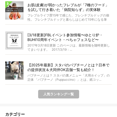
お肌(皮膚)が弱かったフレブルが「7種のフード」
を試して行き着いた「病院知らず」の実体験
フレブルライフ歴15年で感じた、フレンチブルドッグの個
性。 フレンチブルドッグと暮らしはじめて15年になる筆
者...
[3/18更新]FBLイベント参加情報〜ゆとり炉・
BUHI10周年イベント・ぺちゃフェスなど〜
2017年3月18日更新 このページは、最新情報を随時更新し
てまいります。 2017/3/19：...
【2025年最新】スタバのパプチーノとは？日本で
の提供状況＆犬同伴OK店舗一覧も紹介！
パプチーノとは？ スタバの裏メニュー「犬用ホイップ」の
正体 「パプチーノ（Puppuccino）」とは、紙コッ...
人気ランキング一覧
カテゴリー