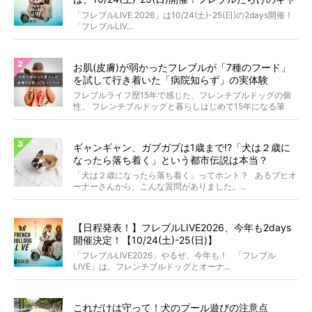
ンプ・前夜祭・バスプランも新登場!?
「フレブルLIVE 2026」は10/24(土)-25(日)の2days開催！
「フレブルLIV...
お肌(皮膚)が弱かったフレブルが「7種のフード」
を試して行き着いた「病院知らず」の実体験
フレブルライフ歴15年で感じた、フレンチブルドッグの個
性。 フレンチブルドッグと暮らしはじめて15年になる筆
者...
ギャンギャン、ガブガブは1歳まで!?「犬は２歳に
なったら落ち着く」という都市伝説は本当？
「犬は２歳になったら落ち着く」ってホント？ あるブヒオ
ーナーさんから、こんな質問がありました。...
【日程発表！】フレブルLIVE2026、今年も2days
開催決定！【10/24(土)-25(日)】
「フレブルLIVE2026」やるぜ、今年も！ 「フレブル
LIVE」は、フレンチブルドッグとオーナ...
これだけは守って！犬のプール遊びの注意点