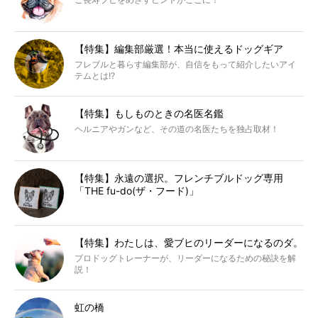
【特集】編集部厳選！本当に使えるドッグギア
フレブルと暮らす編集部が、自信をもって紹介したいアイ
テムとは!?
【特集】もしものときの名医名鑑
ヘルニアやガンなど、その道の名医たちを独占取材！
【特集】永遠の選択。フレンチブルドッグ専用
「THE fu-do(ザ・フード)」
【特集】わたしは、愛ブヒのリーダーになるのダ。
プロドッグトレーナーが、リーダーになるための秘訣を解
説！
虹の橋