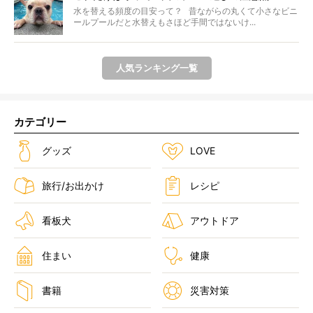
水を替える頻度の目安って？ 昔ながらの丸くて小さなビニ
ールプールだと水替えもさほど手間ではないけ...
人気ランキング一覧
カテゴリー
グッズ
LOVE
旅行/お出かけ
レシピ
看板犬
アウトドア
住まい
健康
書籍
災害対策