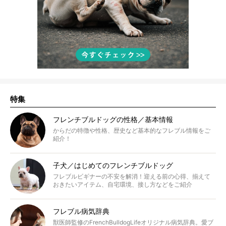
特集
フレンチブルドッグの性格／基本情報
からだの特徴や性格、歴史など基本的なフレブル情報をご
紹介！
子犬／はじめてのフレンチブルドッグ
フレブルビギナーの不安を解消！迎える前の心得、揃えて
おきたいアイテム、自宅環境、接し方などをご紹介
フレブル病気辞典
獣医師監修のFrenchBulldogLifeオリジナル病気辞典。愛ブ