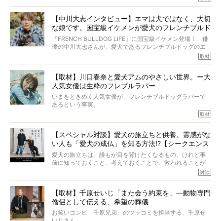
この事実はフレンチブルドッグだけでなく、脳腫瘍と闘う
けれども、ぼくらはそのことについて考えたいし、泣き出
多くの犬たちに勇気と希望を与えるに違いありません。桃
しそうな飼い主さんを目の前にして、ほんのすこしでも寄
太郎のオーナーである佐藤さんご夫婦に、治療の選択やケ
【中川大志インタビュー】エマは犬ではなく、大切
り添いたいと思う。
アについて詳しくお話しをうかがいました。
な娘です。国宝級イケメンが愛犬のフレンチブルド
その悲しみをいますぐ解消することはできないが、話をき
いて、泣いたり笑ったりするのもいいだろう。
ッグと一緒に登場
『FRENCH BULLDOG LIFE』に国宝級イケメン登場！ 俳
こんな子だった、こんなにいい子だった、ほんとうに愛し
優の中川大志さんが、愛犬であるフレンチブルドッグのエ
ていたと。
マちゃん（2歳の女の子）にメロメロとの情報を聞きつけ、
取材
ぼくらは上沼恵美子さんのご自宅へ伺って、お話をきこう
中川さんを直撃。そのフレブル愛をたっぷり語っていただ
と思った。
きました。他のフレブルオーナーさん同様、濃すぎる親バ
【取材】川口春奈と愛犬アムのやさしい世界。ー大
カエピソードが次から次へと飛び出しました。
人気女優は生粋のフレブルラバー
いまをときめく人気女優が、フレンチブルドッグラバーで
あるという事実。
そうです、その人は川口春奈さん。
取材
アムちゃんというパイドの女の子と暮らしています。
話を聞けば聞くほど、そして春奈さんとアムちゃんのやり
【スペシャル対談】愛犬の旅立ちと供養。霊感がな
とりを目の当たりにするほどに、そのフレンチブルドッグ
い人も「愛犬の成仏」を知る方法!?【シークエンス
愛がわたしたちのそれとまったく同じであることに、なん
だかうれしくなってしまったのでした。
はやとも×PELI】
愛犬の旅立ちは、誰もが目を背けたくなるもの。けれど事
春奈さんとアムちゃんのすてきな暮らしを、BUHI編集長の
前に知っておくこと、考えておくことで、救われることが
小西がいつくしみながら、切り取らせていただきます。
たくさんあります。
対談
今回は、お盆スペシャル企画。世間が認めるほどの霊視能
【取材】千原せいじ「また会う約束を」―動物専門
力をもつお笑い芸人「シークエンスはやとも」さんに、愛
僧侶として伝える、希望の葬儀
犬の旅立ちや供養についてインタビュー。
インタビュアー兼対談相手は、大の犬好きで心霊分野の知
お笑いコンビ「千原兄弟」のツッコミを担当する、千原せ
識にも長けているPELIさん。
いじさん。