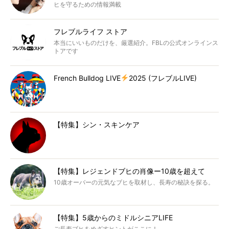
ヒを守るための情報満載
フレブルライフ ストア
本当にいいものだけを、厳選紹介。FBLの公式オンラインス
トアです
French Bulldog LIVE
2025 (フレブルLIVE)
【特集】シン・スキンケア
【特集】レジェンドブヒの肖像ー10歳を超えて
10歳オーバーの元気なブヒを取材し、長寿の秘訣を探る。
【特集】5歳からのミドルシニアLIFE
ご長寿ブヒをめざすヒントがここに！