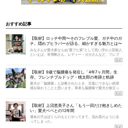
おすすめ記事
【取材】ロッチ中岡〜そのフレブル愛、ガチ中のガ
チ。隠れブヒラバーが語る、細かすぎる魅力とは〜
【前編】
みなさんが愛犬家ならぬ“愛ブヒ家”として思い浮かぶ芸能人
といえば、草彅剛さん、レディー・ガガさんなど、フレブ
ルを飼っている方が多いと思います。が、ロッチ中岡さん
取材
も、じつは大のフレブルラバーだというのをご存知です
か？ フレブルを飼っていないのにもかかわらず、中岡さ
【取材】9歳で脳腫瘍を発症し「4年7ヶ月間」生
んのインスタグラムを覗くと、たくさんのフレブルアカウ
存。フレンチブルドッグ・桃太郎の奇跡と軌跡
ントがフォローされていて、わが『FRENCH BULLDOG
LIFE』モデルのnicoやトーラスも、その中の一頭。
愛犬が「脳腫瘍」と診断されたとき、言葉にできない絶望
そんな中岡さんに、フレブルの魅力を語っていただきまし
感を味わうことと思います。筆者も脳腫瘍で愛犬が旅立っ
た。そのブヒ愛っぷりは、思ってた以上！ ガチ中のガチ
たひとり。だからこそ、どれほど厄介で困難な病気かを理
取材
でした!?
解をしているつもりです。「発症から1年生存すれば素晴ら
しい」とされるこの病気。
【取材】上沼恵美子さん「もう一回だけ抱きしめた
ところが、フレンチブルドッグの桃太郎は9歳で脳腫瘍を発
い」愛犬ベベとの12年間
症し、なんと4年7ヶ月間も生き抜いたのです。旅立ったと
きの年齢は13歳と11ヶ月、レジェンド級のレジェンドでし
運命の子はぼくらのもとにやってきて、流れ星のように去
た。さらには、治療後3年間は一度も発作が起きなかったと
ってしまった。
いいます。
その悲しみを語ることはなかなかむずかしい。
取材