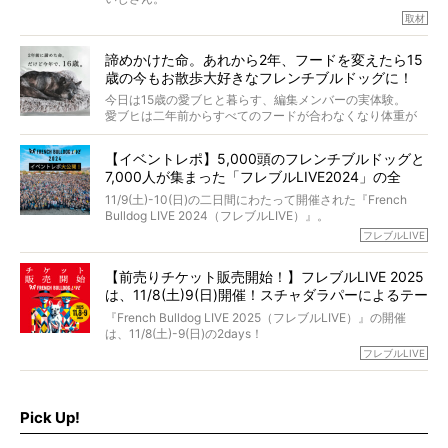
取材
「愛犬が旅立ったあと、ベッドやおもちゃはどうすればい
今年で結成35周年を迎え、芸人としての活躍も目覚ましい
い？」「お骨はどうするべき？」「お花やお線香は喜んで
中、2024年5月に動物専門僧侶になり世間を驚かせまし
くれる？」
諦めかけた命。あれから2年、フードを変えたら15
た。
さらには、霊感がない人でも愛犬が成仏したことを知る方
歳の今もお散歩大好きなフレンチブルドッグに！
僧侶としての名は「靖賢（せいけん）」。
法まで。
当時54歳という年齢にして、なぜ動物専門僧侶という道を
今日は15歳の愛ブヒと暮らす、編集メンバーの実体験。
選んだのか。
愛ブヒは二年前からすべてのフードが合わなくなり体重が
お笑い芸人だからこそ暗くなりすぎない、むしろ心がスッ
また、愛犬の旅立ちとどのように向き合うべきなのか。
激減。検査をしても異常はなく「年齢のせいですね…」と言
と軽くなる。
「動物専門僧侶」という立場で、お話しをうかがいまし
われてしまいました。
永久保存版のスペシャル対談です！
【イベントレポ】5,000頭のフレンチブルドッグと
た。
もう諦めるしかないのかな…そんなとき、我が家に届いたの
7,000人が集まった「フレブルLIVE2024」の全
が「THE fu-do(ザ・フード)」の試食品でした。
貌！
そして「THE fu-do(ザ・フード)」を食べつづけて二年、愛
11/9(土)-10(日)の二日間にわたって開催された『French
ブヒは15歳になり、今も元気にお散歩をしています。
Bulldog LIVE 2024（フレブルLIVE）』。
今回は、二年前の絶望から今までを包み隠さず、時系列で
今年はのべ5,000頭のフレンチブルドッグと7,000人のフレ
フレブルLIVE
お話しさせていただきます。
ブルオーナーが集まりました！
【前売りチケット販売開始！】フレブルLIVE 2025
day1の司会はフレブルラバーのロッチさん。day2の音楽フ
は、11/8(土)9(日)開催！スチャダラパーによるテー
ェスには世代ど真ん中のPUFFYが出演するなど、例年以上
に豪華なラインナップ。
マソング制作も決定
『French Bulldog LIVE 2025（フレブルLIVE）』の開催
北は北海道、南は鹿児島県から。全国のフレンチブルドッ
は、11/8(土)-9(日)の2days！
グが一堂に会した「フレブルLIVE2024」の模様を、詳しく
お得な前売りチケット、いよいよ販売スタートです！
フレブルLIVE
お届けです！
さらに今年はビッグニュースが。
なんと、ヒップホップグループ「スチャダラパー」がフレ
最後には2025年の情報もありますので、要チェックでござ
ブルLIVEのテーマソングを制作してくれることになりまし
います！
た！
Pick Up!
テーマソングの情報やお得な前売りチケットの販売情報な