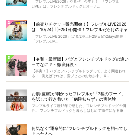
「フレブルLIVE2026」やるぜ、今年も！ 「フレブル
LIVE」は、フレンチブルドッグとオーナ...
【前売りチケット販売開始！】フレブルLIVE2026
は、10/24(土)-25(日)開催！フレブルだらけのキャ
ンプ・前夜祭・バスプランも新登場!?
「フレブルLIVE 2026」は10/24(土)-25(日)の2days開催！
「フレブルLIV...
【令和・最新版】パグとフレンチブルドッグの違い
ってなに？～徹底解説～
【事実！】パグとフレンチブルドッグって、よく間違われ
る！ 例えばそれは、愛ブヒとのお散歩中。 &...
お肌(皮膚)が弱かったフレブルが「7種のフード」
を試して行き着いた「病院知らず」の実体験
フレブルライフ歴15年で感じた、フレンチブルドッグの個
性。 フレンチブルドッグと暮らしはじめて15年になる筆
者...
何気なく“運命的に”フレンチブルドッグを飼ってし
まった人へ