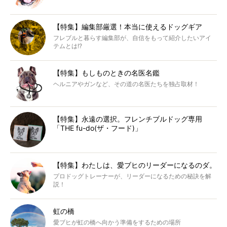
【特集】編集部厳選！本当に使えるドッグギア
フレブルと暮らす編集部が、自信をもって紹介したいアイ
テムとは!?
【特集】もしものときの名医名鑑
ヘルニアやガンなど、その道の名医たちを独占取材！
【特集】永遠の選択。フレンチブルドッグ専用
「THE fu-do(ザ・フード)」
【特集】わたしは、愛ブヒのリーダーになるのダ。
プロドッグトレーナーが、リーダーになるための秘訣を解
説！
虹の橋
愛ブヒが虹の橋へ向かう準備をするための場所