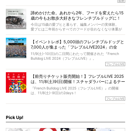
取材
「愛犬が旅立ったあと、ベッドやおもちゃはどうすればい
今年で結成35周年を迎え、芸人としての活躍も目覚ましい
い？」「お骨はどうするべき？」「お花やお線香は喜んで
中、2024年5月に動物専門僧侶になり世間を驚かせまし
くれる？」
諦めかけた命。あれから2年、フードを変えたら15
た。
さらには、霊感がない人でも愛犬が成仏したことを知る方
歳の今もお散歩大好きなフレンチブルドッグに！
僧侶としての名は「靖賢（せいけん）」。
法まで。
当時54歳という年齢にして、なぜ動物専門僧侶という道を
今日は15歳の愛ブヒと暮らす、編集メンバーの実体験。
選んだのか。
愛ブヒは二年前からすべてのフードが合わなくなり体重が
お笑い芸人だからこそ暗くなりすぎない、むしろ心がスッ
また、愛犬の旅立ちとどのように向き合うべきなのか。
激減。検査をしても異常はなく「年齢のせいですね…」と言
と軽くなる。
「動物専門僧侶」という立場で、お話しをうかがいまし
われてしまいました。
永久保存版のスペシャル対談です！
【イベントレポ】5,000頭のフレンチブルドッグと
た。
もう諦めるしかないのかな…そんなとき、我が家に届いたの
7,000人が集まった「フレブルLIVE2024」の全
が「THE fu-do(ザ・フード)」の試食品でした。
貌！
そして「THE fu-do(ザ・フード)」を食べつづけて二年、愛
11/9(土)-10(日)の二日間にわたって開催された『French
ブヒは15歳になり、今も元気にお散歩をしています。
Bulldog LIVE 2024（フレブルLIVE）』。
今回は、二年前の絶望から今までを包み隠さず、時系列で
今年はのべ5,000頭のフレンチブルドッグと7,000人のフレ
フレブルLIVE
お話しさせていただきます。
ブルオーナーが集まりました！
【前売りチケット販売開始！】フレブルLIVE 2025
day1の司会はフレブルラバーのロッチさん。day2の音楽フ
は、11/8(土)9(日)開催！スチャダラパーによるテー
ェスには世代ど真ん中のPUFFYが出演するなど、例年以上
に豪華なラインナップ。
マソング制作も決定
『French Bulldog LIVE 2025（フレブルLIVE）』の開催
北は北海道、南は鹿児島県から。全国のフレンチブルドッ
は、11/8(土)-9(日)の2days！
グが一堂に会した「フレブルLIVE2024」の模様を、詳しく
お得な前売りチケット、いよいよ販売スタートです！
フレブルLIVE
お届けです！
さらに今年はビッグニュースが。
なんと、ヒップホップグループ「スチャダラパー」がフレ
最後には2025年の情報もありますので、要チェックでござ
ブルLIVEのテーマソングを制作してくれることになりまし
います！
た！
Pick Up!
テーマソングの情報やお得な前売りチケットの販売情報な
ど、内容盛りだくさんでお送りしていますので、最後まで