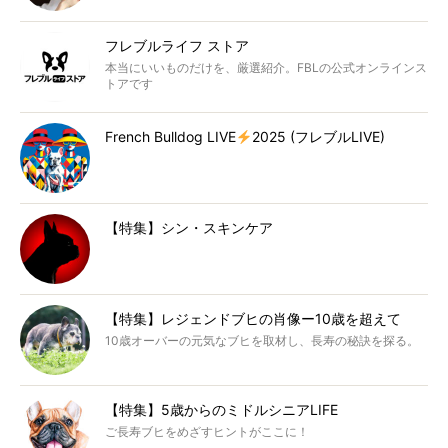
フレブルライフ ストア
本当にいいものだけを、厳選紹介。FBLの公式オンラインス
トアです
French Bulldog LIVE
2025 (フレブルLIVE)
【特集】シン・スキンケア
【特集】レジェンドブヒの肖像ー10歳を超えて
10歳オーバーの元気なブヒを取材し、長寿の秘訣を探る。
【特集】5歳からのミドルシニアLIFE
ご長寿ブヒをめざすヒントがここに！