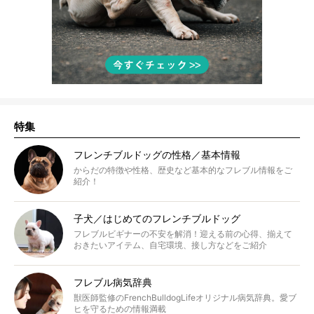
特集
フレンチブルドッグの性格／基本情報
からだの特徴や性格、歴史など基本的なフレブル情報をご
紹介！
子犬／はじめてのフレンチブルドッグ
フレブルビギナーの不安を解消！迎える前の心得、揃えて
おきたいアイテム、自宅環境、接し方などをご紹介
フレブル病気辞典
獣医師監修のFrenchBulldogLifeオリジナル病気辞典。愛ブ
ヒを守るための情報満載