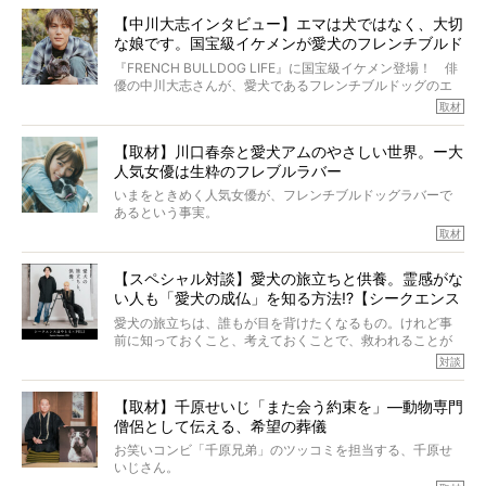
多くの犬たちに勇気と希望を与えるに違いありません。桃
しそうな飼い主さんを目の前にして、ほんのすこしでも寄
太郎のオーナーである佐藤さんご夫婦に、治療の選択やケ
【中川大志インタビュー】エマは犬ではなく、大切
り添いたいと思う。
アについて詳しくお話しをうかがいました。
な娘です。国宝級イケメンが愛犬のフレンチブルド
その悲しみをいますぐ解消することはできないが、話をき
いて、泣いたり笑ったりするのもいいだろう。
ッグと一緒に登場
『FRENCH BULLDOG LIFE』に国宝級イケメン登場！ 俳
こんな子だった、こんなにいい子だった、ほんとうに愛し
優の中川大志さんが、愛犬であるフレンチブルドッグのエ
ていたと。
マちゃん（2歳の女の子）にメロメロとの情報を聞きつけ、
取材
ぼくらは上沼恵美子さんのご自宅へ伺って、お話をきこう
中川さんを直撃。そのフレブル愛をたっぷり語っていただ
と思った。
きました。他のフレブルオーナーさん同様、濃すぎる親バ
【取材】川口春奈と愛犬アムのやさしい世界。ー大
カエピソードが次から次へと飛び出しました。
人気女優は生粋のフレブルラバー
いまをときめく人気女優が、フレンチブルドッグラバーで
あるという事実。
そうです、その人は川口春奈さん。
取材
アムちゃんというパイドの女の子と暮らしています。
話を聞けば聞くほど、そして春奈さんとアムちゃんのやり
【スペシャル対談】愛犬の旅立ちと供養。霊感がな
とりを目の当たりにするほどに、そのフレンチブルドッグ
い人も「愛犬の成仏」を知る方法!?【シークエンス
愛がわたしたちのそれとまったく同じであることに、なん
だかうれしくなってしまったのでした。
はやとも×PELI】
愛犬の旅立ちは、誰もが目を背けたくなるもの。けれど事
春奈さんとアムちゃんのすてきな暮らしを、BUHI編集長の
前に知っておくこと、考えておくことで、救われることが
小西がいつくしみながら、切り取らせていただきます。
たくさんあります。
対談
今回は、お盆スペシャル企画。世間が認めるほどの霊視能
【取材】千原せいじ「また会う約束を」―動物専門
力をもつお笑い芸人「シークエンスはやとも」さんに、愛
僧侶として伝える、希望の葬儀
犬の旅立ちや供養についてインタビュー。
インタビュアー兼対談相手は、大の犬好きで心霊分野の知
お笑いコンビ「千原兄弟」のツッコミを担当する、千原せ
識にも長けているPELIさん。
いじさん。