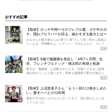
おすすめ記事
【取材】ロッチ中岡〜そのフレブル愛、ガチ中のガ
チ。隠れブヒラバーが語る、細かすぎる魅力とは〜
【前編】
みなさんが愛犬家ならぬ“愛ブヒ家”として思い浮かぶ芸能人
といえば、草彅剛さん、レディー・ガガさんなど、フレブ
ルを飼っている方が多いと思います。が、ロッチ中岡さん
取材
も、じつは大のフレブルラバーだというのをご存知です
か？ フレブルを飼っていないのにもかかわらず、中岡さ
【取材】9歳で脳腫瘍を発症し「4年7ヶ月間」生
んのインスタグラムを覗くと、たくさんのフレブルアカウ
存。フレンチブルドッグ・桃太郎の奇跡と軌跡
ントがフォローされていて、わが『FRENCH BULLDOG
LIFE』モデルのnicoやトーラスも、その中の一頭。
愛犬が「脳腫瘍」と診断されたとき、言葉にできない絶望
そんな中岡さんに、フレブルの魅力を語っていただきまし
感を味わうことと思います。筆者も脳腫瘍で愛犬が旅立っ
た。そのブヒ愛っぷりは、思ってた以上！ ガチ中のガチ
たひとり。だからこそ、どれほど厄介で困難な病気かを理
取材
でした!?
解をしているつもりです。「発症から1年生存すれば素晴ら
しい」とされるこの病気。
【取材】上沼恵美子さん「もう一回だけ抱きしめた
ところが、フレンチブルドッグの桃太郎は9歳で脳腫瘍を発
い」愛犬ベベとの12年間
症し、なんと4年7ヶ月間も生き抜いたのです。旅立ったと
きの年齢は13歳と11ヶ月、レジェンド級のレジェンドでし
運命の子はぼくらのもとにやってきて、流れ星のように去
た。さらには、治療後3年間は一度も発作が起きなかったと
ってしまった。
いいます。
その悲しみを語ることはなかなかむずかしい。
取材
この事実はフレンチブルドッグだけでなく、脳腫瘍と闘う
けれども、ぼくらはそのことについて考えたいし、泣き出