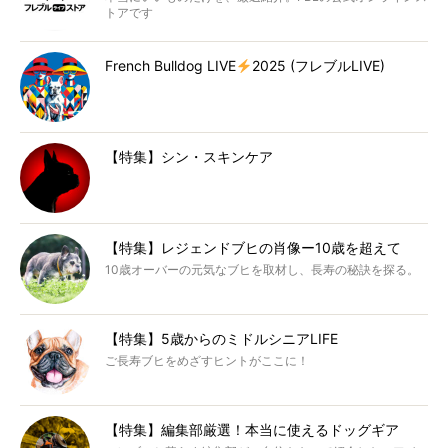
トアです
French Bulldog LIVE
2025 (フレブルLIVE)
【特集】シン・スキンケア
【特集】レジェンドブヒの肖像ー10歳を超えて
10歳オーバーの元気なブヒを取材し、長寿の秘訣を探る。
【特集】5歳からのミドルシニアLIFE
ご長寿ブヒをめざすヒントがここに！
【特集】編集部厳選！本当に使えるドッグギア