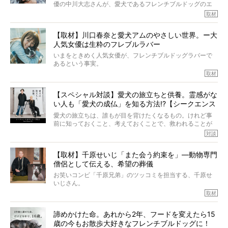
こんな子だった、こんなにいい子だった、ほんとうに愛し
優の中川大志さんが、愛犬であるフレンチブルドッグのエ
ていたと。
マちゃん（2歳の女の子）にメロメロとの情報を聞きつけ、
取材
ぼくらは上沼恵美子さんのご自宅へ伺って、お話をきこう
中川さんを直撃。そのフレブル愛をたっぷり語っていただ
と思った。
きました。他のフレブルオーナーさん同様、濃すぎる親バ
【取材】川口春奈と愛犬アムのやさしい世界。ー大
カエピソードが次から次へと飛び出しました。
人気女優は生粋のフレブルラバー
いまをときめく人気女優が、フレンチブルドッグラバーで
あるという事実。
そうです、その人は川口春奈さん。
取材
アムちゃんというパイドの女の子と暮らしています。
話を聞けば聞くほど、そして春奈さんとアムちゃんのやり
【スペシャル対談】愛犬の旅立ちと供養。霊感がな
とりを目の当たりにするほどに、そのフレンチブルドッグ
い人も「愛犬の成仏」を知る方法!?【シークエンス
愛がわたしたちのそれとまったく同じであることに、なん
だかうれしくなってしまったのでした。
はやとも×PELI】
愛犬の旅立ちは、誰もが目を背けたくなるもの。けれど事
春奈さんとアムちゃんのすてきな暮らしを、BUHI編集長の
前に知っておくこと、考えておくことで、救われることが
小西がいつくしみながら、切り取らせていただきます。
たくさんあります。
対談
今回は、お盆スペシャル企画。世間が認めるほどの霊視能
【取材】千原せいじ「また会う約束を」―動物専門
力をもつお笑い芸人「シークエンスはやとも」さんに、愛
僧侶として伝える、希望の葬儀
犬の旅立ちや供養についてインタビュー。
インタビュアー兼対談相手は、大の犬好きで心霊分野の知
お笑いコンビ「千原兄弟」のツッコミを担当する、千原せ
識にも長けているPELIさん。
いじさん。
取材
「愛犬が旅立ったあと、ベッドやおもちゃはどうすればい
今年で結成35周年を迎え、芸人としての活躍も目覚ましい
い？」「お骨はどうするべき？」「お花やお線香は喜んで
中、2024年5月に動物専門僧侶になり世間を驚かせまし
くれる？」
諦めかけた命。あれから2年、フードを変えたら15
た。
さらには、霊感がない人でも愛犬が成仏したことを知る方
歳の今もお散歩大好きなフレンチブルドッグに！
僧侶としての名は「靖賢（せいけん）」。