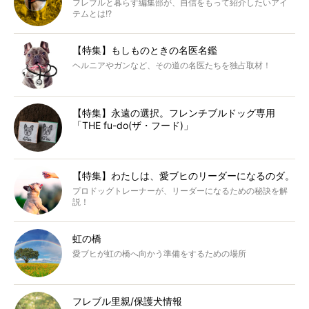
フレブルと暮らす編集部が、自信をもって紹介したいアイ
テムとは!?
【特集】もしものときの名医名鑑
ヘルニアやガンなど、その道の名医たちを独占取材！
【特集】永遠の選択。フレンチブルドッグ専用
「THE fu-do(ザ・フード)」
【特集】わたしは、愛ブヒのリーダーになるのダ。
プロドッグトレーナーが、リーダーになるための秘訣を解
説！
虹の橋
愛ブヒが虹の橋へ向かう準備をするための場所
フレブル里親/保護犬情報