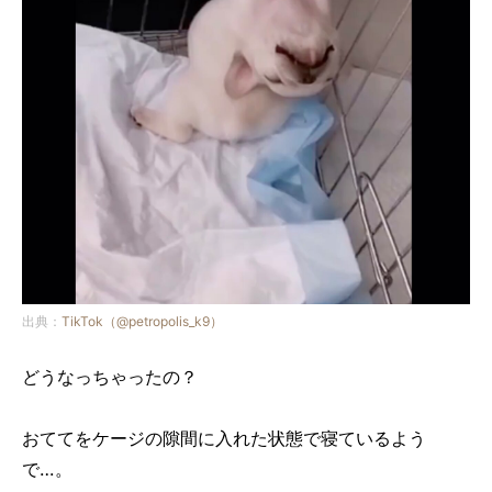
出典：
TikTok（@petropolis_k9）
どうなっちゃったの？
おててをケージの隙間に入れた状態で寝ているよう
で…。