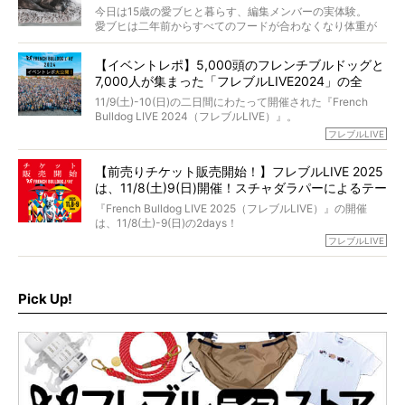
法まで。
当時54歳という年齢にして、なぜ動物専門僧侶という道を
今日は15歳の愛ブヒと暮らす、編集メンバーの実体験。
選んだのか。
愛ブヒは二年前からすべてのフードが合わなくなり体重が
お笑い芸人だからこそ暗くなりすぎない、むしろ心がスッ
また、愛犬の旅立ちとどのように向き合うべきなのか。
激減。検査をしても異常はなく「年齢のせいですね…」と言
と軽くなる。
「動物専門僧侶」という立場で、お話しをうかがいまし
われてしまいました。
永久保存版のスペシャル対談です！
【イベントレポ】5,000頭のフレンチブルドッグと
た。
もう諦めるしかないのかな…そんなとき、我が家に届いたの
7,000人が集まった「フレブルLIVE2024」の全
が「THE fu-do(ザ・フード)」の試食品でした。
貌！
そして「THE fu-do(ザ・フード)」を食べつづけて二年、愛
11/9(土)-10(日)の二日間にわたって開催された『French
ブヒは15歳になり、今も元気にお散歩をしています。
Bulldog LIVE 2024（フレブルLIVE）』。
今回は、二年前の絶望から今までを包み隠さず、時系列で
今年はのべ5,000頭のフレンチブルドッグと7,000人のフレ
フレブルLIVE
お話しさせていただきます。
ブルオーナーが集まりました！
【前売りチケット販売開始！】フレブルLIVE 2025
day1の司会はフレブルラバーのロッチさん。day2の音楽フ
は、11/8(土)9(日)開催！スチャダラパーによるテー
ェスには世代ど真ん中のPUFFYが出演するなど、例年以上
に豪華なラインナップ。
マソング制作も決定
『French Bulldog LIVE 2025（フレブルLIVE）』の開催
北は北海道、南は鹿児島県から。全国のフレンチブルドッ
は、11/8(土)-9(日)の2days！
グが一堂に会した「フレブルLIVE2024」の模様を、詳しく
お得な前売りチケット、いよいよ販売スタートです！
フレブルLIVE
お届けです！
さらに今年はビッグニュースが。
なんと、ヒップホップグループ「スチャダラパー」がフレ
最後には2025年の情報もありますので、要チェックでござ
ブルLIVEのテーマソングを制作してくれることになりまし
います！
た！
Pick Up!
テーマソングの情報やお得な前売りチケットの販売情報な
ど、内容盛りだくさんでお送りしていますので、最後まで
お見逃しなく！