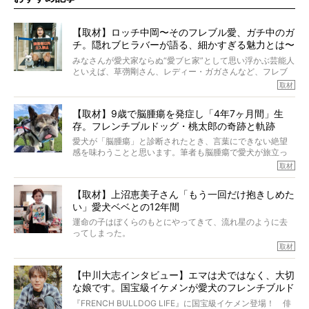
【取材】ロッチ中岡〜そのフレブル愛、ガチ中のガ
チ。隠れブヒラバーが語る、細かすぎる魅力とは〜
【前編】
みなさんが愛犬家ならぬ“愛ブヒ家”として思い浮かぶ芸能人
といえば、草彅剛さん、レディー・ガガさんなど、フレブ
ルを飼っている方が多いと思います。が、ロッチ中岡さん
取材
も、じつは大のフレブルラバーだというのをご存知です
か？ フレブルを飼っていないのにもかかわらず、中岡さ
【取材】9歳で脳腫瘍を発症し「4年7ヶ月間」生
んのインスタグラムを覗くと、たくさんのフレブルアカウ
存。フレンチブルドッグ・桃太郎の奇跡と軌跡
ントがフォローされていて、わが『FRENCH BULLDOG
LIFE』モデルのnicoやトーラスも、その中の一頭。
愛犬が「脳腫瘍」と診断されたとき、言葉にできない絶望
そんな中岡さんに、フレブルの魅力を語っていただきまし
感を味わうことと思います。筆者も脳腫瘍で愛犬が旅立っ
た。そのブヒ愛っぷりは、思ってた以上！ ガチ中のガチ
たひとり。だからこそ、どれほど厄介で困難な病気かを理
取材
でした!?
解をしているつもりです。「発症から1年生存すれば素晴ら
しい」とされるこの病気。
【取材】上沼恵美子さん「もう一回だけ抱きしめた
ところが、フレンチブルドッグの桃太郎は9歳で脳腫瘍を発
い」愛犬ベベとの12年間
症し、なんと4年7ヶ月間も生き抜いたのです。旅立ったと
きの年齢は13歳と11ヶ月、レジェンド級のレジェンドでし
運命の子はぼくらのもとにやってきて、流れ星のように去
た。さらには、治療後3年間は一度も発作が起きなかったと
ってしまった。
いいます。
その悲しみを語ることはなかなかむずかしい。
取材
この事実はフレンチブルドッグだけでなく、脳腫瘍と闘う
けれども、ぼくらはそのことについて考えたいし、泣き出
多くの犬たちに勇気と希望を与えるに違いありません。桃
しそうな飼い主さんを目の前にして、ほんのすこしでも寄
太郎のオーナーである佐藤さんご夫婦に、治療の選択やケ
【中川大志インタビュー】エマは犬ではなく、大切
り添いたいと思う。
アについて詳しくお話しをうかがいました。
な娘です。国宝級イケメンが愛犬のフレンチブルド
その悲しみをいますぐ解消することはできないが、話をき
いて、泣いたり笑ったりするのもいいだろう。
ッグと一緒に登場
『FRENCH BULLDOG LIFE』に国宝級イケメン登場！ 俳