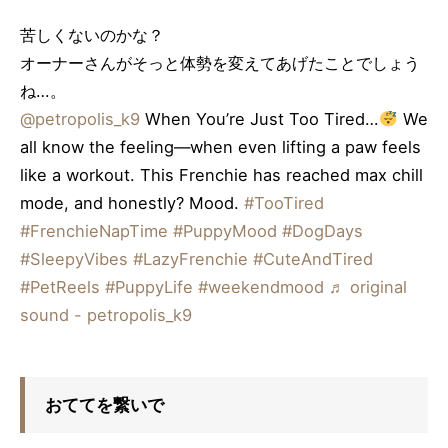
苦しくないのかな？
オーナーさんがそっと体勢を変えてあげたことでしょう
ね…。
@petropolis_k9
When You’re Just Too Tired…
We
all know the feeling—when even lifting a paw feels
like a workout. This Frenchie has reached max chill
mode, and honestly? Mood.
#TooTired
#FrenchieNapTime
#PuppyMood
#DogDays
#SleepyVibes
#LazyFrenchie
#CuteAndTired
#PetReels
#PuppyLife
#weekendmood
♬ original
sound - petropolis_k9
おててを繋いで