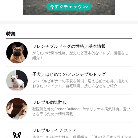
特集
フレンチブルドッグの性格／基本情報
からだの特徴や性格、歴史など基本的なフレブル情報をご
紹介！
子犬／はじめてのフレンチブルドッグ
フレブルビギナーの不安を解消！迎える前の心得、揃えて
おきたいアイテム、自宅環境、接し方などをご紹介
フレブル病気辞典
獣医師監修のFrenchBulldogLifeオリジナル病気辞典。愛ブ
ヒを守るための情報満載
フレブルライフ ストア
本当にいいものだけを、厳選紹介。FBLの公式オンラインス