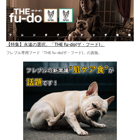
【特集】永遠の選択。「THE fu-do(ザ・フード)」
フレブル専用フード「THE fu-do(ザ・フード)」の真髄。