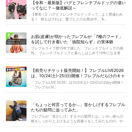
【令和・最新版】パグとフレンチブルドッグの違い
ってなに？～徹底解説～
【事実！】パグとフレンチブルドッグって、よく間違われ
る！ 例えばそれは、愛ブヒとのお散歩中。 &...
お肌(皮膚)が弱かったフレブルが「7種のフード」
を試して行き着いた「病院知らず」の実体験
フレブルライフ歴15年で感じた、フレンチブルドッグの個
性。 フレンチブルドッグと暮らしはじめて15年になる筆
者...
【前売りチケット販売開始！】フレブルLIVE2026
は、10/24(土)-25(日)開催！フレブルだらけのキャ
ンプ・前夜祭・バスプランも新登場!?
「フレブルLIVE 2026」は10/24(土)-25(日)の2days開催！
「フレブルLIV...
「ちょっと何言ってるか…」首かしげするフレブル
たちの疑問に迫ってみた。
フレブルが「首かしげ」するその疑問とは。 いや…彼らの
株をしっかりと上げるような前振りをしてみたものの、や
はり...