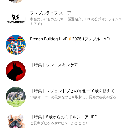
フレブルライフ ストア
本当にいいものだけを、厳選紹介。FBLの公式オンラインス
トアです
French Bulldog LIVE
2025 (フレブルLIVE)
【特集】シン・スキンケア
【特集】レジェンドブヒの肖像ー10歳を超えて
10歳オーバーの元気なブヒを取材し、長寿の秘訣を探る。
【特集】5歳からのミドルシニアLIFE
ご長寿ブヒをめざすヒントがここに！