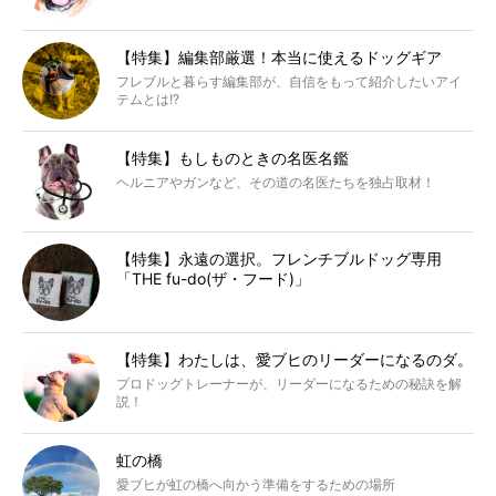
【特集】編集部厳選！本当に使えるドッグギア
フレブルと暮らす編集部が、自信をもって紹介したいアイ
テムとは!?
【特集】もしものときの名医名鑑
ヘルニアやガンなど、その道の名医たちを独占取材！
【特集】永遠の選択。フレンチブルドッグ専用
「THE fu-do(ザ・フード)」
【特集】わたしは、愛ブヒのリーダーになるのダ。
プロドッグトレーナーが、リーダーになるための秘訣を解
説！
虹の橋
愛ブヒが虹の橋へ向かう準備をするための場所