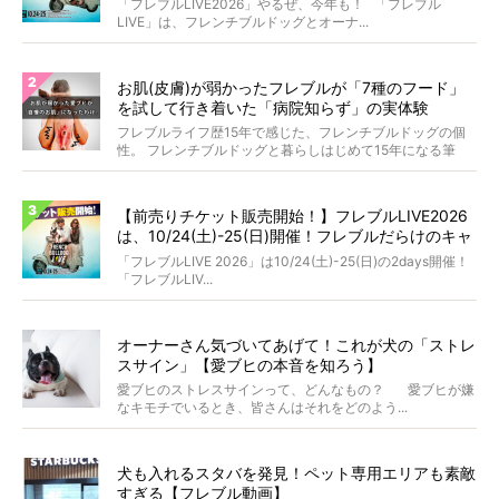
「フレブルLIVE2026」やるぜ、今年も！ 「フレブル
LIVE」は、フレンチブルドッグとオーナ...
お肌(皮膚)が弱かったフレブルが「7種のフード」
を試して行き着いた「病院知らず」の実体験
フレブルライフ歴15年で感じた、フレンチブルドッグの個
性。 フレンチブルドッグと暮らしはじめて15年になる筆
者...
【前売りチケット販売開始！】フレブルLIVE2026
は、10/24(土)-25(日)開催！フレブルだらけのキャ
ンプ・前夜祭・バスプランも新登場!?
「フレブルLIVE 2026」は10/24(土)-25(日)の2days開催！
「フレブルLIV...
オーナーさん気づいてあげて！これが犬の「ストレ
スサイン」【愛ブヒの本音を知ろう】
愛ブヒのストレスサインって、どんなもの？ 愛ブヒが嫌
なキモチでいるとき、皆さんはそれをどのよう...
犬も入れるスタバを発見！ペット専用エリアも素敵
すぎる【フレブル動画】