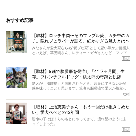
おすすめ記事
【取材】ロッチ中岡〜そのフレブル愛、ガチ中のガ
チ。隠れブヒラバーが語る、細かすぎる魅力とは〜
【前編】
みなさんが愛犬家ならぬ“愛ブヒ家”として思い浮かぶ芸能人
といえば、草彅剛さん、レディー・ガガさんなど、フレブ
ルを飼っている方が多いと思います。が、ロッチ中岡さん
取材
も、じつは大のフレブルラバーだというのをご存知です
か？ フレブルを飼っていないのにもかかわらず、中岡さ
【取材】9歳で脳腫瘍を発症し「4年7ヶ月間」生
んのインスタグラムを覗くと、たくさんのフレブルアカウ
存。フレンチブルドッグ・桃太郎の奇跡と軌跡
ントがフォローされていて、わが『FRENCH BULLDOG
LIFE』モデルのnicoやトーラスも、その中の一頭。
愛犬が「脳腫瘍」と診断されたとき、言葉にできない絶望
そんな中岡さんに、フレブルの魅力を語っていただきまし
感を味わうことと思います。筆者も脳腫瘍で愛犬が旅立っ
た。そのブヒ愛っぷりは、思ってた以上！ ガチ中のガチ
たひとり。だからこそ、どれほど厄介で困難な病気かを理
取材
でした!?
解をしているつもりです。「発症から1年生存すれば素晴ら
しい」とされるこの病気。
【取材】上沼恵美子さん「もう一回だけ抱きしめた
ところが、フレンチブルドッグの桃太郎は9歳で脳腫瘍を発
い」愛犬ベベとの12年間
症し、なんと4年7ヶ月間も生き抜いたのです。旅立ったと
きの年齢は13歳と11ヶ月、レジェンド級のレジェンドでし
運命の子はぼくらのもとにやってきて、流れ星のように去
た。さらには、治療後3年間は一度も発作が起きなかったと
ってしまった。
いいます。
その悲しみを語ることはなかなかむずかしい。
取材
この事実はフレンチブルドッグだけでなく、脳腫瘍と闘う
けれども、ぼくらはそのことについて考えたいし、泣き出