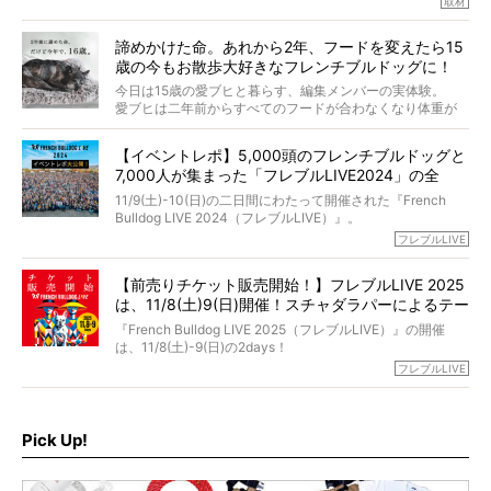
取材
「愛犬が旅立ったあと、ベッドやおもちゃはどうすればい
今年で結成35周年を迎え、芸人としての活躍も目覚ましい
い？」「お骨はどうするべき？」「お花やお線香は喜んで
中、2024年5月に動物専門僧侶になり世間を驚かせまし
くれる？」
諦めかけた命。あれから2年、フードを変えたら15
た。
さらには、霊感がない人でも愛犬が成仏したことを知る方
歳の今もお散歩大好きなフレンチブルドッグに！
僧侶としての名は「靖賢（せいけん）」。
法まで。
当時54歳という年齢にして、なぜ動物専門僧侶という道を
今日は15歳の愛ブヒと暮らす、編集メンバーの実体験。
選んだのか。
愛ブヒは二年前からすべてのフードが合わなくなり体重が
お笑い芸人だからこそ暗くなりすぎない、むしろ心がスッ
また、愛犬の旅立ちとどのように向き合うべきなのか。
激減。検査をしても異常はなく「年齢のせいですね…」と言
と軽くなる。
「動物専門僧侶」という立場で、お話しをうかがいまし
われてしまいました。
永久保存版のスペシャル対談です！
【イベントレポ】5,000頭のフレンチブルドッグと
た。
もう諦めるしかないのかな…そんなとき、我が家に届いたの
7,000人が集まった「フレブルLIVE2024」の全
が「THE fu-do(ザ・フード)」の試食品でした。
貌！
そして「THE fu-do(ザ・フード)」を食べつづけて二年、愛
11/9(土)-10(日)の二日間にわたって開催された『French
ブヒは15歳になり、今も元気にお散歩をしています。
Bulldog LIVE 2024（フレブルLIVE）』。
今回は、二年前の絶望から今までを包み隠さず、時系列で
今年はのべ5,000頭のフレンチブルドッグと7,000人のフレ
フレブルLIVE
お話しさせていただきます。
ブルオーナーが集まりました！
【前売りチケット販売開始！】フレブルLIVE 2025
day1の司会はフレブルラバーのロッチさん。day2の音楽フ
は、11/8(土)9(日)開催！スチャダラパーによるテー
ェスには世代ど真ん中のPUFFYが出演するなど、例年以上
に豪華なラインナップ。
マソング制作も決定
『French Bulldog LIVE 2025（フレブルLIVE）』の開催
北は北海道、南は鹿児島県から。全国のフレンチブルドッ
は、11/8(土)-9(日)の2days！
グが一堂に会した「フレブルLIVE2024」の模様を、詳しく
お得な前売りチケット、いよいよ販売スタートです！
フレブルLIVE
お届けです！
さらに今年はビッグニュースが。
なんと、ヒップホップグループ「スチャダラパー」がフレ
最後には2025年の情報もありますので、要チェックでござ
ブルLIVEのテーマソングを制作してくれることになりまし
います！
た！
Pick Up!
テーマソングの情報やお得な前売りチケットの販売情報な
ど、内容盛りだくさんでお送りしていますので、最後まで