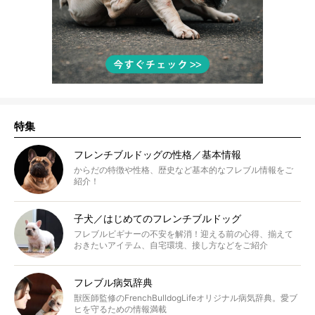
特集
フレンチブルドッグの性格／基本情報
からだの特徴や性格、歴史など基本的なフレブル情報をご
紹介！
子犬／はじめてのフレンチブルドッグ
フレブルビギナーの不安を解消！迎える前の心得、揃えて
おきたいアイテム、自宅環境、接し方などをご紹介
フレブル病気辞典
獣医師監修のFrenchBulldogLifeオリジナル病気辞典。愛ブ
ヒを守るための情報満載