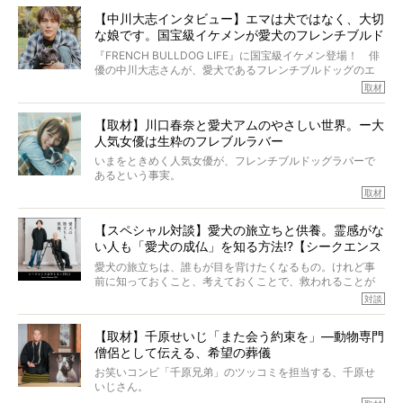
多くの犬たちに勇気と希望を与えるに違いありません。桃
しそうな飼い主さんを目の前にして、ほんのすこしでも寄
太郎のオーナーである佐藤さんご夫婦に、治療の選択やケ
【中川大志インタビュー】エマは犬ではなく、大切
り添いたいと思う。
アについて詳しくお話しをうかがいました。
な娘です。国宝級イケメンが愛犬のフレンチブルド
その悲しみをいますぐ解消することはできないが、話をき
いて、泣いたり笑ったりするのもいいだろう。
ッグと一緒に登場
『FRENCH BULLDOG LIFE』に国宝級イケメン登場！ 俳
こんな子だった、こんなにいい子だった、ほんとうに愛し
優の中川大志さんが、愛犬であるフレンチブルドッグのエ
ていたと。
マちゃん（2歳の女の子）にメロメロとの情報を聞きつけ、
取材
ぼくらは上沼恵美子さんのご自宅へ伺って、お話をきこう
中川さんを直撃。そのフレブル愛をたっぷり語っていただ
と思った。
きました。他のフレブルオーナーさん同様、濃すぎる親バ
【取材】川口春奈と愛犬アムのやさしい世界。ー大
カエピソードが次から次へと飛び出しました。
人気女優は生粋のフレブルラバー
いまをときめく人気女優が、フレンチブルドッグラバーで
あるという事実。
そうです、その人は川口春奈さん。
取材
アムちゃんというパイドの女の子と暮らしています。
話を聞けば聞くほど、そして春奈さんとアムちゃんのやり
【スペシャル対談】愛犬の旅立ちと供養。霊感がな
とりを目の当たりにするほどに、そのフレンチブルドッグ
い人も「愛犬の成仏」を知る方法!?【シークエンス
愛がわたしたちのそれとまったく同じであることに、なん
だかうれしくなってしまったのでした。
はやとも×PELI】
愛犬の旅立ちは、誰もが目を背けたくなるもの。けれど事
春奈さんとアムちゃんのすてきな暮らしを、BUHI編集長の
前に知っておくこと、考えておくことで、救われることが
小西がいつくしみながら、切り取らせていただきます。
たくさんあります。
対談
今回は、お盆スペシャル企画。世間が認めるほどの霊視能
【取材】千原せいじ「また会う約束を」―動物専門
力をもつお笑い芸人「シークエンスはやとも」さんに、愛
僧侶として伝える、希望の葬儀
犬の旅立ちや供養についてインタビュー。
インタビュアー兼対談相手は、大の犬好きで心霊分野の知
お笑いコンビ「千原兄弟」のツッコミを担当する、千原せ
識にも長けているPELIさん。
いじさん。