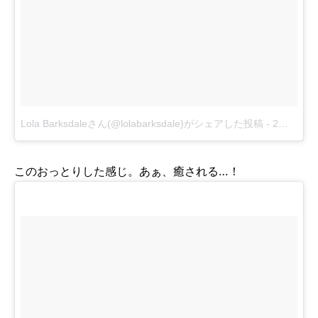
Lola Barksdaleさん(@lolabarksdale)がシェアした投稿
-
2月 3, 2018 at 7:52午前 PST
このおっとりした感じ。あぁ、癒される…！