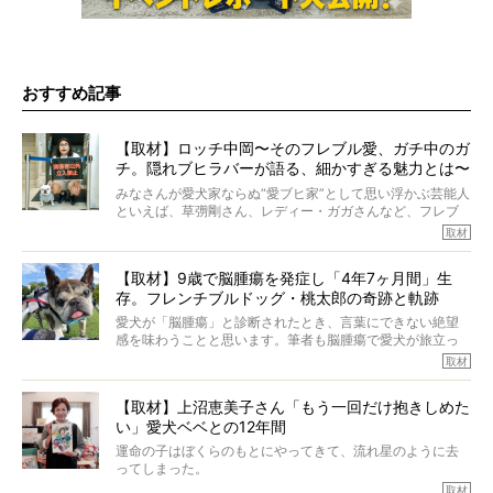
おすすめ記事
【取材】ロッチ中岡〜そのフレブル愛、ガチ中のガ
チ。隠れブヒラバーが語る、細かすぎる魅力とは〜
【前編】
みなさんが愛犬家ならぬ“愛ブヒ家”として思い浮かぶ芸能人
といえば、草彅剛さん、レディー・ガガさんなど、フレブ
ルを飼っている方が多いと思います。が、ロッチ中岡さん
取材
も、じつは大のフレブルラバーだというのをご存知です
か？ フレブルを飼っていないのにもかかわらず、中岡さ
【取材】9歳で脳腫瘍を発症し「4年7ヶ月間」生
んのインスタグラムを覗くと、たくさんのフレブルアカウ
存。フレンチブルドッグ・桃太郎の奇跡と軌跡
ントがフォローされていて、わが『FRENCH BULLDOG
LIFE』モデルのnicoやトーラスも、その中の一頭。
愛犬が「脳腫瘍」と診断されたとき、言葉にできない絶望
そんな中岡さんに、フレブルの魅力を語っていただきまし
感を味わうことと思います。筆者も脳腫瘍で愛犬が旅立っ
た。そのブヒ愛っぷりは、思ってた以上！ ガチ中のガチ
たひとり。だからこそ、どれほど厄介で困難な病気かを理
取材
でした!?
解をしているつもりです。「発症から1年生存すれば素晴ら
しい」とされるこの病気。
【取材】上沼恵美子さん「もう一回だけ抱きしめた
ところが、フレンチブルドッグの桃太郎は9歳で脳腫瘍を発
い」愛犬ベベとの12年間
症し、なんと4年7ヶ月間も生き抜いたのです。旅立ったと
きの年齢は13歳と11ヶ月、レジェンド級のレジェンドでし
運命の子はぼくらのもとにやってきて、流れ星のように去
た。さらには、治療後3年間は一度も発作が起きなかったと
ってしまった。
いいます。
その悲しみを語ることはなかなかむずかしい。
取材