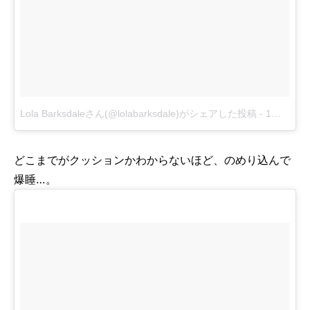
Lola Barksdaleさん(@lolabarksdale)がシェアした投稿
-
1月 1, 2018 at 9:03午前 PST
どこまでがクッションかわからないほど、のめり込んで
爆睡…。