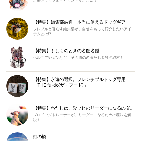
ご長寿ブヒをめざすヒントがここに！
【特集】編集部厳選！本当に使えるドッグギア
フレブルと暮らす編集部が、自信をもって紹介したいアイ
テムとは!?
【特集】もしものときの名医名鑑
ヘルニアやガンなど、その道の名医たちを独占取材！
【特集】永遠の選択。フレンチブルドッグ専用
「THE fu-do(ザ・フード)」
【特集】わたしは、愛ブヒのリーダーになるのダ。
プロドッグトレーナーが、リーダーになるための秘訣を解
説！
虹の橋