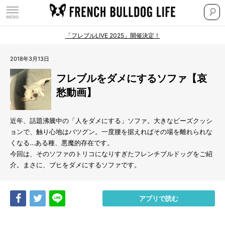
「フレブルLIVE 2025」開催決定！
2018年3月13日
フレブルをダメにするソファ【哀
愁動画】
近年、話題沸騰中の「人をダメにする」ソファ。大きなビーズクッシ
ョンで、触り心地はバツグン。一度腰を据えればその場を離れられな
くなる…ある種、悪魔的存在です。
今回は、そのソファのトリコになりすぎたフレンチブルドッグをご紹
介。まさに、ブヒをダメにするソファです。
Share
Tweet
LINE
アプリで読む