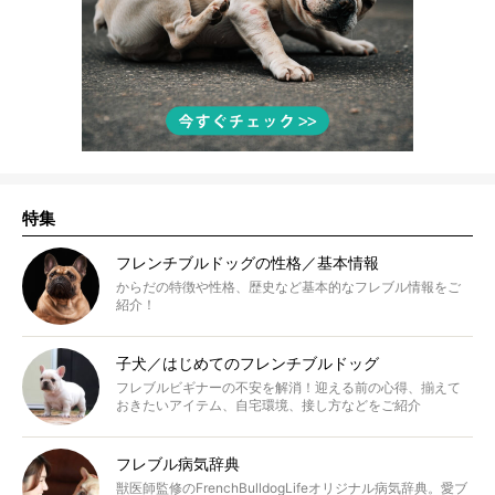
特集
フレンチブルドッグの性格／基本情報
からだの特徴や性格、歴史など基本的なフレブル情報をご
紹介！
子犬／はじめてのフレンチブルドッグ
フレブルビギナーの不安を解消！迎える前の心得、揃えて
おきたいアイテム、自宅環境、接し方などをご紹介
フレブル病気辞典
獣医師監修のFrenchBulldogLifeオリジナル病気辞典。愛ブ