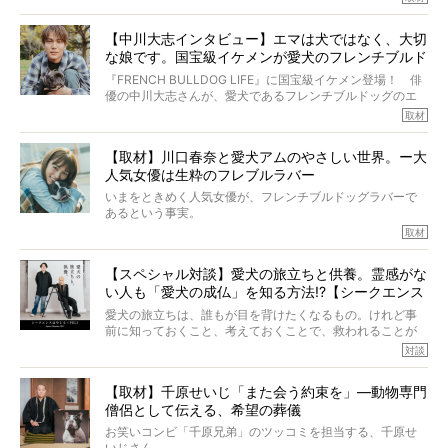
この事実はフレンチブルドッグだけでなく、脳腫瘍と闘う
けれども、ぼくらはそのことについて考えたいし、泣き出
多くの犬たちに勇気と希望を与えるに違いありません。桃
しそうな飼い主さんを目の前にして、ほんのすこしでも寄
太郎のオーナーである佐藤さんご夫婦に、治療の選択やケ
【中川大志インタビュー】エマは犬ではなく、大切
り添いたいと思う。
アについて詳しくお話しをうかがいました。
な娘です。国宝級イケメンが愛犬のフレンチブルド
その悲しみをいますぐ解消することはできないが、話をき
いて、泣いたり笑ったりするのもいいだろう。
ッグと一緒に登場
『FRENCH BULLDOG LIFE』に国宝級イケメン登場！ 俳
こんな子だった、こんなにいい子だった、ほんとうに愛し
優の中川大志さんが、愛犬であるフレンチブルドッグのエ
ていたと。
マちゃん（2歳の女の子）にメロメロとの情報を聞きつけ、
取材
ぼくらは上沼恵美子さんのご自宅へ伺って、お話をきこう
中川さんを直撃。そのフレブル愛をたっぷり語っていただ
と思った。
きました。他のフレブルオーナーさん同様、濃すぎる親バ
【取材】川口春奈と愛犬アムのやさしい世界。ー大
カエピソードが次から次へと飛び出しました。
人気女優は生粋のフレブルラバー
いまをときめく人気女優が、フレンチブルドッグラバーで
あるという事実。
そうです、その人は川口春奈さん。
取材
アムちゃんというパイドの女の子と暮らしています。
話を聞けば聞くほど、そして春奈さんとアムちゃんのやり
【スペシャル対談】愛犬の旅立ちと供養。霊感がな
とりを目の当たりにするほどに、そのフレンチブルドッグ
い人も「愛犬の成仏」を知る方法!?【シークエンス
愛がわたしたちのそれとまったく同じであることに、なん
だかうれしくなってしまったのでした。
はやとも×PELI】
愛犬の旅立ちは、誰もが目を背けたくなるもの。けれど事
春奈さんとアムちゃんのすてきな暮らしを、BUHI編集長の
前に知っておくこと、考えておくことで、救われることが
小西がいつくしみながら、切り取らせていただきます。
たくさんあります。
対談
今回は、お盆スペシャル企画。世間が認めるほどの霊視能
【取材】千原せいじ「また会う約束を」―動物専門
力をもつお笑い芸人「シークエンスはやとも」さんに、愛
僧侶として伝える、希望の葬儀
犬の旅立ちや供養についてインタビュー。
インタビュアー兼対談相手は、大の犬好きで心霊分野の知
お笑いコンビ「千原兄弟」のツッコミを担当する、千原せ
識にも長けているPELIさん。
いじさん。