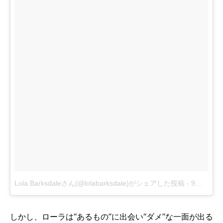
Lola Barksdaleさん(@lolabarksdale)がシェアした投稿
-
9月 18, 2017 at 6:47午後 PDT
しかし、ローラは“あるもの”に出会い“ダメ”な一面が出る