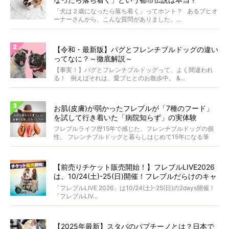
「犬は２歳になったら落ち着く」ってホント？ あるブヒオ
ーナーさんから、こんな質問がありました。...
【令和・最新版】パグとフレンチブルドッグの違い
ってなに？～徹底解説～
【事実！】パグとフレンチブルドッグって、よく間違われ
る！ 例えばそれは、愛ブヒとのお散歩中。 &...
お肌(皮膚)が弱かったフレブルが「7種のフード」
を試して行き着いた「病院知らず」の実体験
フレブルライフ歴15年で感じた、フレンチブルドッグの個
性。 フレンチブルドッグと暮らしはじめて15年になる筆
者...
【前売りチケット販売開始！】フレブルLIVE2026
は、10/24(土)-25(日)開催！フレブルだらけのキャ
ンプ・前夜祭・バスプランも新登場!?
「フレブルLIVE 2026」は10/24(土)-25(日)の2days開催！
「フレブルLIV...
【2025年最新】スタバのパプチーノとは？日本で