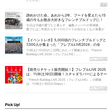
取材
「愛犬が旅立ったあと、ベッドやおもちゃはどうすればい
今年で結成35周年を迎え、芸人としての活躍も目覚ましい
い？」「お骨はどうするべき？」「お花やお線香は喜んで
中、2024年5月に動物専門僧侶になり世間を驚かせまし
くれる？」
諦めかけた命。あれから2年、フードを変えたら15
た。
さらには、霊感がない人でも愛犬が成仏したことを知る方
歳の今もお散歩大好きなフレンチブルドッグに！
僧侶としての名は「靖賢（せいけん）」。
法まで。
当時54歳という年齢にして、なぜ動物専門僧侶という道を
今日は15歳の愛ブヒと暮らす、編集メンバーの実体験。
選んだのか。
愛ブヒは二年前からすべてのフードが合わなくなり体重が
お笑い芸人だからこそ暗くなりすぎない、むしろ心がスッ
また、愛犬の旅立ちとどのように向き合うべきなのか。
激減。検査をしても異常はなく「年齢のせいですね…」と言
と軽くなる。
「動物専門僧侶」という立場で、お話しをうかがいまし
われてしまいました。
永久保存版のスペシャル対談です！
【イベントレポ】5,000頭のフレンチブルドッグと
た。
もう諦めるしかないのかな…そんなとき、我が家に届いたの
7,000人が集まった「フレブルLIVE2024」の全
が「THE fu-do(ザ・フード)」の試食品でした。
貌！
そして「THE fu-do(ザ・フード)」を食べつづけて二年、愛
11/9(土)-10(日)の二日間にわたって開催された『French
ブヒは15歳になり、今も元気にお散歩をしています。
Bulldog LIVE 2024（フレブルLIVE）』。
今回は、二年前の絶望から今までを包み隠さず、時系列で
今年はのべ5,000頭のフレンチブルドッグと7,000人のフレ
フレブルLIVE
お話しさせていただきます。
ブルオーナーが集まりました！
【前売りチケット販売開始！】フレブルLIVE 2025
day1の司会はフレブルラバーのロッチさん。day2の音楽フ
は、11/8(土)9(日)開催！スチャダラパーによるテー
ェスには世代ど真ん中のPUFFYが出演するなど、例年以上
に豪華なラインナップ。
マソング制作も決定
『French Bulldog LIVE 2025（フレブルLIVE）』の開催
北は北海道、南は鹿児島県から。全国のフレンチブルドッ
は、11/8(土)-9(日)の2days！
グが一堂に会した「フレブルLIVE2024」の模様を、詳しく
お得な前売りチケット、いよいよ販売スタートです！
フレブルLIVE
お届けです！
さらに今年はビッグニュースが。
なんと、ヒップホップグループ「スチャダラパー」がフレ
最後には2025年の情報もありますので、要チェックでござ
ブルLIVEのテーマソングを制作してくれることになりまし
います！
た！
Pick Up!
テーマソングの情報やお得な前売りチケットの販売情報な